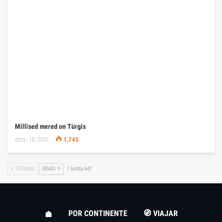
Millised mered on Türgis
dets. 18, 2021
1,745
EELMINE
EDASI
1 kohta 647
POR CONTINENTE
🧭 VIAJAR