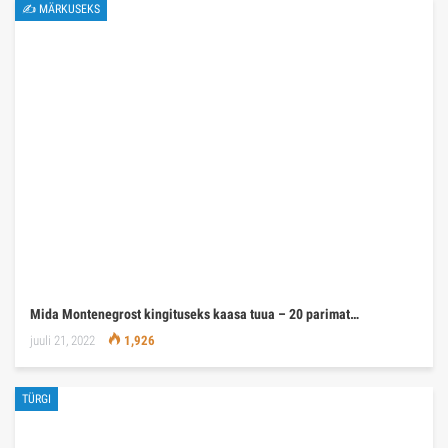
✍ MÄRKUSEKS
Mida Montenegrost kingituseks kaasa tuua – 20 parimat…
juuli 21, 2022
1,926
TÜRGI