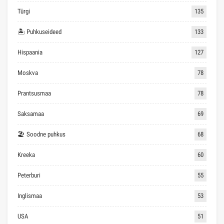
Türgi
135
🏝 Puhkuseideed
133
Hispaania
127
Moskva
78
Prantsusmaa
78
Saksamaa
69
🏖 Soodne puhkus
68
Kreeka
60
Peterburi
55
Inglismaa
53
USA
51