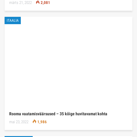
märts 21, 2022
2,081
ITAALIA
Rooma vaatamisväärsused – 35 kõige huvitavamat kohta
mai 23, 2022
1,986