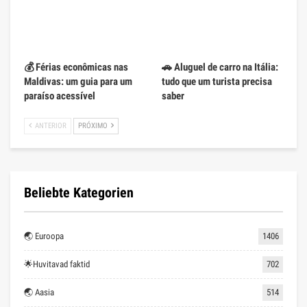
💰 Férias econômicas nas
🚗 Aluguel de carro na Itália:
Maldivas: um guia para um
tudo que um turista precisa
paraíso acessível
saber
ANTERIOR
PRÓXIMO
Beliebte Kategorien
🌏 Euroopa
1406
🌟Huvitavad faktid
702
🌏 Aasia
514