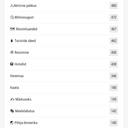
🚴Aktiivne puhkus
480
🤔 Mitmesugust
472
🗺 Reisinõuanded
467
🧳 Turistide ideed
462
🧭 Reisimine
450
🏨 Hotellid
438
Venemaa
346
Itaalia
180
✍ Märkuseks
159
🎭 Meelelahutus
142
🌏 Põhja-Ameerika
140