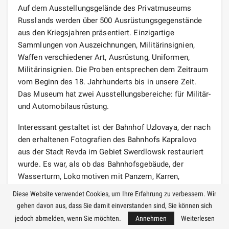
Auf dem Ausstellungsgelände des Privatmuseums
Russlands werden über 500 Ausrüstungsgegenstände
aus den Kriegsjahren präsentiert. Einzigartige
Sammlungen von Auszeichnungen, Militärinsignien,
Waffen verschiedener Art, Ausrüstung, Uniformen,
Militärinsignien. Die Proben entsprechen dem Zeitraum
vom Beginn des 18. Jahrhunderts bis in unsere Zeit.
Das Museum hat zwei Ausstellungsbereiche: für Militär-
und Automobilausrüstung.
Interessant gestaltet ist der Bahnhof Uzlovaya, der nach
den erhaltenen Fotografien des Bahnhofs Kapralovo
aus der Stadt Revda im Gebiet Swerdlowsk restauriert
wurde. Es war, als ob das Bahnhofsgebäude, der
Wasserturm, Lokomotiven mit Panzern, Karren,
Bahnsteige und gepanzerte Fahrzeuge ein neues Leben
Diese Website verwendet Cookies, um Ihre Erfahrung zu verbessern. Wir
erhielten. Die Ausstellung ist mit einem Operationssaal
gehen davon aus, dass Sie damit einverstanden sind, Sie können sich
aus der Kriegszeit mit allen verwendeten medizinischen
jedoch abmelden, wenn Sie möchten.
Annehmen
Weiterlesen
Instrumenten ausgestattet.