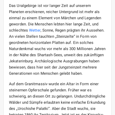
Das Uralgebirge ist vor langer Zeit auf unserem
Planeten erschienen, reicher Untergrund ist mehr als
einmal zu einem Element von Märchen und Legenden
geworden. Die Menschen lebten hier lange Zeit, und
schlechtes
Wetter
, Sonne, Regen prägten ihr Aussehen.
An vielen Stellen tauchten „Steinzelte“ in Form von
geordneten horizontalen Platten auf. Ein solches
Naturdenkmal wuchs vor mehr als 300 Millionen Jahren
in der Nähe des Shartash-Sees, unweit des zukünftigen
Jekaterinburg. Archäologische Ausgrabungen haben
bewiesen, dass hier seit der Jungsteinzeit mehrere
Generationen von Menschen gelebt haben.
Auf dem Granitmassiv wurde ein Altar in Form einer
steinernen Opferschale gefunden. Früher war es
schwierig, an diesen Ort zu gelangen. Undurchdringliche
Wälder und Sümpfe erlaubten keine einfache Erkundung
des „Urochishe Palatki“. Aber die Stadt wuchs, sie
betraten 1860 ihr Territorium. Jetzt ist es der Kirovsky-