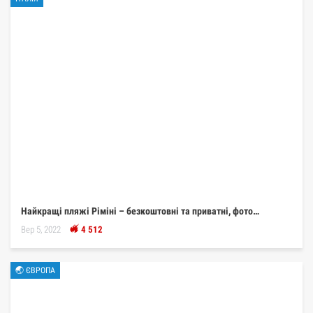
Найкращі пляжі Ріміні – безкоштовні та приватні, фото…
Вер 5, 2022
4 512
🌏 ЄВРОПА