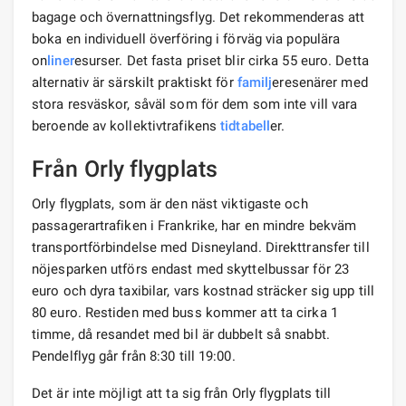
bagage och övernattningsflyg. Det rekommenderas att
boka en individuell överföring i förväg via populära
on
liner
esurser. Det fasta priset blir cirka 55 euro. Detta
alternativ är särskilt praktiskt för
familj
eresenärer med
stora resväskor, såväl som för dem som inte vill vara
beroende av kollektivtrafikens
tidtabell
er.
Från Orly flygplats
Orly flygplats, som är den näst viktigaste och
passagerartrafiken i Frankrike, har en mindre bekväm
transportförbindelse med Disneyland. Direkttransfer till
nöjesparken utförs endast med skyttelbussar för 23
euro och dyra taxibilar, vars kostnad sträcker sig upp till
80 euro. Restiden med buss kommer att ta cirka 1
timme, då resandet med bil är dubbelt så snabbt.
Pendelflyg går från 8:30 till 19:00.
Det är inte möjligt att ta sig från Orly flygplats till