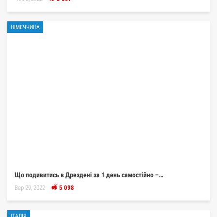
НІМЕЧЧИНА
Що подивитись в Дрездені за 1 день самостійно –…
Вер 29, 2022
5 098
ІТАЛІЯ