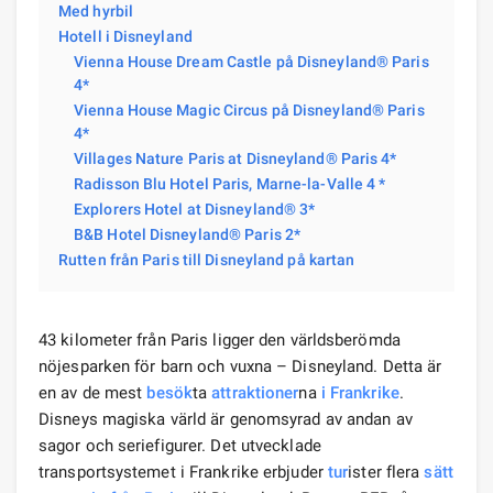
Med hyrbil
Hotell i Disneyland
Vienna House Dream Castle på Disneyland® Paris
4*
Vienna House Magic Circus på Disneyland® Paris
4*
Villages Nature Paris at Disneyland® Paris 4*
Radisson Blu Hotel Paris, Marne-la-Valle 4 *
Explorers Hotel at Disneyland® 3*
B&B Hotel Disneyland® Paris 2*
Rutten från Paris till Disneyland på kartan
43 kilometer från Paris ligger den världsberömda
nöjesparken för barn och vuxna – Disneyland. Detta är
en av de mest
besök
ta
attraktioner
na
i Frankrike
.
Disneys magiska värld är genomsyrad av andan av
sagor och seriefigurer. Det utvecklade
transportsystemet i Frankrike erbjuder
tur
ister flera
sätt