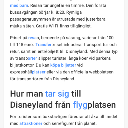
med barn
. Resan tar ungefär en timme. Den första
bussavgången börjar kl 8:20. Rymliga
passagerarutrymmen är utrustade med justerbara
mjuka säten. Gratis Wi-Fi finns tillgängligt.
Priset på
resa
n, beroende på säsong, varierar från 100
till 118 euro.
Transfer
priset inkluderar transport tur och
retur, samt en entrébiljett till Disneyland. Med denna typ
av transp
orter
slipper turister långa köer vid parkens
biljettkontor. Du kan
köpa biljetter
vid
expresshåll
platser
eller via den officiella webbplatsen
för transportören från Disneyland.
Hur man
tar sig
till
Disneyland från
flyg
platsen
För turister som bokstavligen föredrar att åka till landet
med
attraktioner
och seriefigurer från planet,