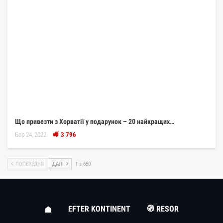
Що привезти з Хорватії у подарунок – 20 найкращих…
Бер 24, 2022
3 796
ПОПЕРЕДНЯ
ДАЛІ
1 з 650
EFTER KONTINENT
🧭 RESOR