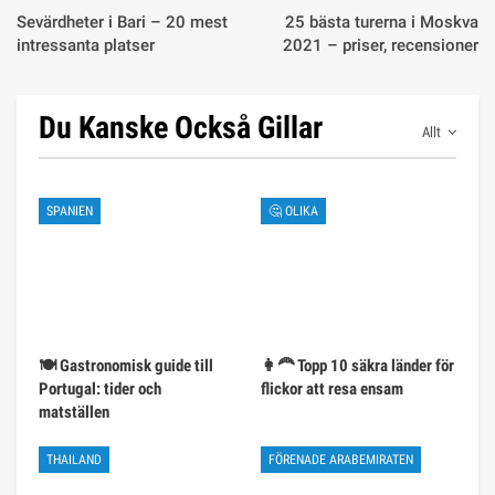
Sevärdheter i Bari – 20 mest
25 bästa turerna i Moskva
intressanta platser
2021 – priser, recensioner
Du Kanske Också Gillar
Allt
SPANIEN
🤔 OLIKA
🍽️ Gastronomisk guide till
👩‍🦰 Topp 10 säkra länder för
Portugal: tider och
flickor att resa ensam
matställen
THAILAND
FÖRENADE ARABEMIRATEN