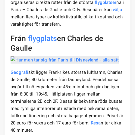
organiseras direkta rutter från de största
flygplatser
na i
Paris – Charles de Gaulle och Orly. Resenärer kan
välja
mellan flera typer av kollektivtrafik, olika i kostnad och
varaktighet för transfern.
Från
flygplats
en Charles de
Gaulle
Geografi
skt ligger Frankrikes största lufthamn, Charles
de Gaulle, 40 kilometer från Disneyland. Pendelbussar
avgår till nöjesparken var 45:e minut och går dagligen
från 8:30 till 19:45. Hållplatsen ligger mellan
terminalerna 2E och 2F. Dessa är bekväma röda bussar
med rymliga interiörer utrustade med bekväma säten,
luftkonditionering och stora bagageutrymmen. Priset är
20 euro för vuxna och 17 euro för barn.
Resa
n tar cirka
40 minuter.