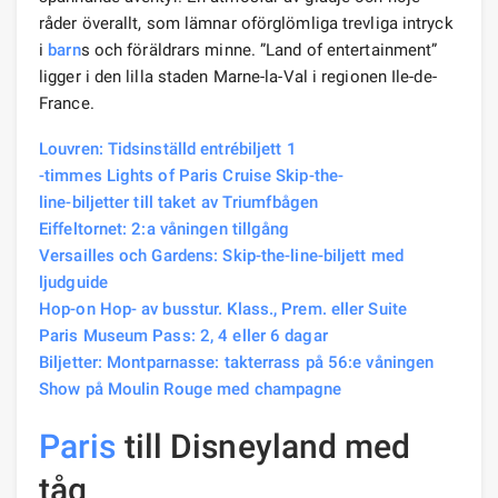
råder överallt, som lämnar oförglömliga trevliga intryck
i
barn
s och föräldrars minne. ”Land of entertainment”
ligger i den lilla staden Marne-la-Val i regionen Ile-de-
France.
Louvren: Tidsinställd entrébiljett 1
-timmes Lights of Paris Cruise Skip-the-
line-biljetter till taket av Triumfbågen
Eiffeltornet: 2:a våningen tillgång
Versailles och Gardens: Skip-the-line-biljett med
ljudguide
Hop-on Hop- av busstur. Klass., Prem. eller Suite
Paris Museum Pass: 2, 4 eller 6 dagar
Biljetter: Montparnasse: takterrass på 56:e våningen
Show på Moulin Rouge med champagne
Paris
till Disneyland med
tåg