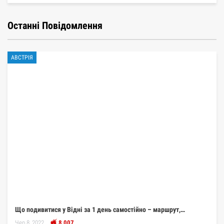
Останні Повідомлення
АВСТРІЯ
Що подивитися у Відні за 1 день самостійно – маршрут,…
Чер 8, 2022
8 007