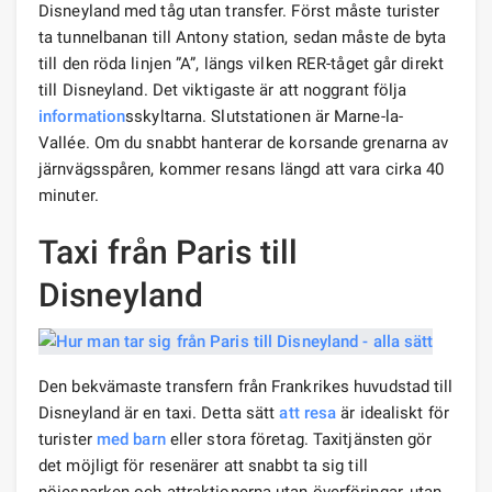
Disneyland med tåg utan transfer. Först måste turister
ta tunnelbanan till Antony station, sedan måste de byta
till den röda linjen ”A”, längs vilken RER-tåget går direkt
till Disneyland. Det viktigaste är att noggrant följa
information
sskyltarna. Slutstationen är Marne-la-
Vallée. Om du snabbt hanterar de korsande grenarna av
järnvägsspåren, kommer resans längd att vara cirka 40
minuter.
Taxi från Paris till
Disneyland
Den bekvämaste transfern från Frankrikes huvudstad till
Disneyland är en taxi. Detta sätt
att resa
är idealiskt för
turister
med barn
eller stora företag. Taxitjänsten gör
det möjligt för resenärer att snabbt ta sig till
nöjesparken och attraktionerna utan överföringar, utan