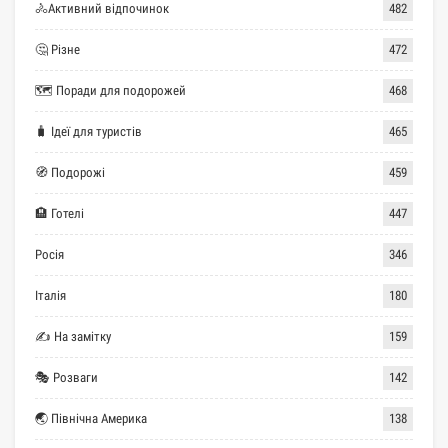
🚴Активний відпочинок
482
🤔 Різне
472
🗺 Поради для подорожей
468
🧳 Ідеї для туристів
465
🧭 Подорожі
459
🏨 Готелі
447
Росія
346
Італія
180
✍ На замітку
159
🎭 Розваги
142
🌏 Північна Америка
138