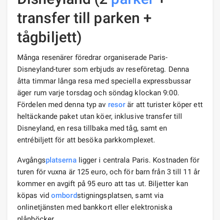
transfer till parken +
tågbiljett)
Många resenärer föredrar organiserade Paris-
Disneyland-turer som erbjuds av reseföretag. Denna
åtta timmar långa resa med speciella expressbussar
äger rum varje torsdag och söndag klockan 9:00.
Fördelen med denna typ av
resor
är att turister köper ett
heltäckande paket utan köer, inklusive transfer till
Disneyland, en resa tillbaka med tåg, samt en
entrébiljett för att besöka parkkomplexet.
Avgångs
platserna
ligger i centrala Paris. Kostnaden för
turen för vuxna är 125 euro, och för barn från 3 till 11 år
kommer en avgift på 95 euro att tas ut. Biljetter kan
köpas vid
ombord
stigningsplatsen, samt via
onlinetjänsten med bankkort eller elektroniska
plånböcker.