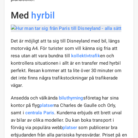
Med
hyrbil
Det är möjligt att ta sig till Disneyland med bil, längs
motorväg A4. För turister som vill känna sig fria att
resa utan att vara bundna till
kollektivtrafik
en och
kontrollera situationen i allt är en transfer med hyrbil
perfekt. Resan kommer att ta lite över 30 minuter om
det inte finns några trafikstockningar på trafikerade
vägar.
Ansedda och välkända
biluthyrning
sföretag har sina
kontor på flyg
platser
na Charles de Gaulle och Orly,
samt i
centrala Paris
. Kunderna erbjuds ett brett urval
av bilar av olika modeller. Du kan boka transport i
förväg via populära webb
platser
som publicerar bra
erbjudanden från alla parisiska hyresvärdar. Priset på en