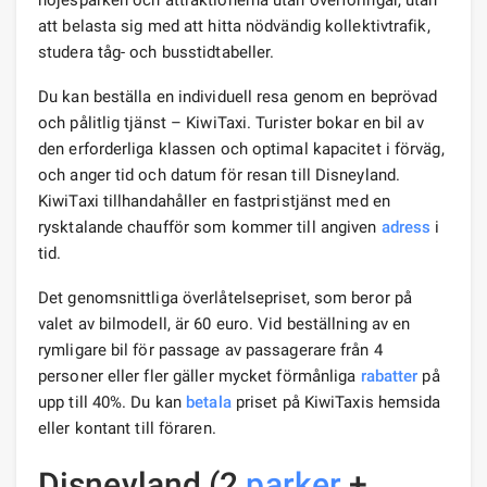
att belasta sig med att hitta nödvändig kollektivtrafik,
studera tåg- och busstidtabeller.
Du kan beställa en individuell resa genom en beprövad
och pålitlig tjänst – KiwiTaxi. Turister bokar en bil av
den erforderliga klassen och optimal kapacitet i förväg,
och anger tid och datum för resan till Disneyland.
KiwiTaxi tillhandahåller en fastpristjänst med en
rysktalande chaufför som kommer till angiven
adress
i
tid.
Det genomsnittliga överlåtelsepriset, som beror på
valet av bilmodell, är 60 euro. Vid beställning av en
rymligare bil för passage av passagerare från 4
personer eller fler gäller mycket förmånliga
rabatter
på
upp till 40%. Du kan
betala
priset på KiwiTaxis hemsida
eller kontant till föraren.
Disneyland (2
parker
+