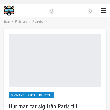
«
»
Hem
🌏 Europa
Frankrike
FRANKRIKE
PARIS
🏨 HOTELL
Hur man tar sig från Paris till