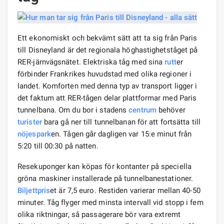
Ett ekonomiskt och bekvämt sätt att ta sig från Paris
till Disneyland är det regionala höghastighetståget på
RER-järnvägsnätet. Elektriska tåg med sina
rutt
er
förbinder Frankrikes huvudstad med olika regioner i
landet. Komforten med denna typ av transport ligger i
det faktum att RER-tågen delar plattformar med Paris
tunnelbana. Om du bor i stadens
centrum
behöver
turister
bara gå ner till tunnelbanan för att fortsätta till
nöjespark
en. Tågen går dagligen var 15:e minut från
5:20 till 00:30 på natten.
Resekuponger kan köpas för kontanter på speciella
gröna maskiner installerade på tunnelbanestationer.
Biljettpris
et är 7,5 euro. Restiden varierar mellan 40-50
minuter. Tåg flyger med minsta intervall vid stopp i fem
olika riktningar, så passagerare bör vara extremt