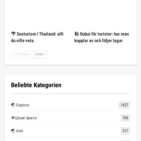
🌴 Sexturism i Thailand: allt
🕌 Dubai för turister: hur man
du ville veta
kopplar av och följer lagar
TILLBAKA
FRAM
Beliebte Kategorien
🌏 Європа
1427
🌟Цікаві факти
704
🌏 Азія
517