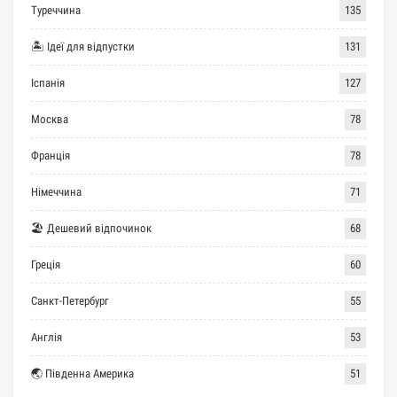
Туреччина
135
🏝 Ідеї для відпустки
131
Іспанія
127
Москва
78
Франція
78
Німеччина
71
🏖 Дешевий відпочинок
68
Греція
60
Санкт-Петербург
55
Англія
53
🌏 Південна Америка
51