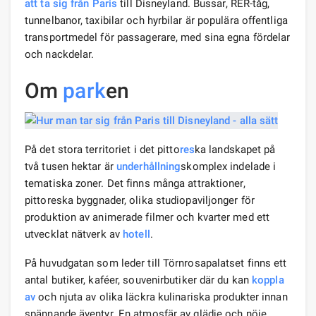
att ta sig
från Paris
till Disneyland. Bussar, RER-tåg,
tunnelbanor, taxibilar och hyrbilar är populära offentliga
transportmedel för passagerare, med sina egna fördelar
och nackdelar.
Om
park
en
På det stora territoriet i det pitto
res
ka landskapet på
två tusen hektar är
underhållning
skomplex indelade i
tematiska zoner. Det finns många attraktioner,
pittoreska byggnader, olika studiopaviljonger för
produktion av animerade filmer och kvarter med ett
utvecklat nätverk av
hotell
.
På huvudgatan som leder till Törnrosapalatset finns ett
antal butiker, kaféer, souvenirbutiker där du kan
koppla
av
och njuta av olika läckra kulinariska produkter innan
spännande äventyr. En atmosfär av glädje och nöje