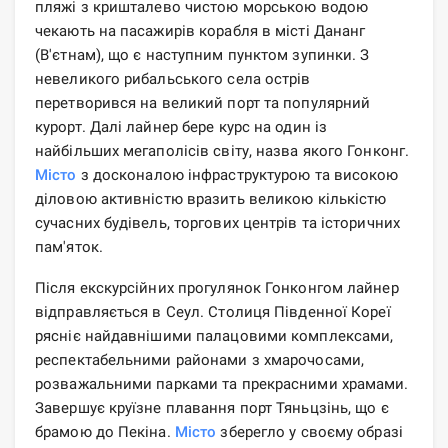
пляжі з кришталево чистою морською водою
чекають на пасажирів корабля в місті Дананг
(В'єтнам), що є наступним пунктом зупинки. З
невеликого рибальського села острів
перетворився на великий порт та популярний
курорт. Далі лайнер бере курс на один із
найбільших мегаполісів світу, назва якого Гонконг.
Місто
з досконалою інфраструктурою та високою
діловою активністю вразить великою кількістю
сучасних будівель, торгових центрів та історичних
пам'яток.
Після екскурсійних прогулянок Гонконгом лайнер
відправляється в Сеул. Столиця Південної Кореї
рясніє найдавнішими палацовими комплексами,
респектабельними районами з хмарочосами,
розважальними парками та прекрасними храмами.
Завершує круїзне плавання порт Тяньцзінь, що є
брамою до Пекіна.
Місто
зберегло у своєму образі