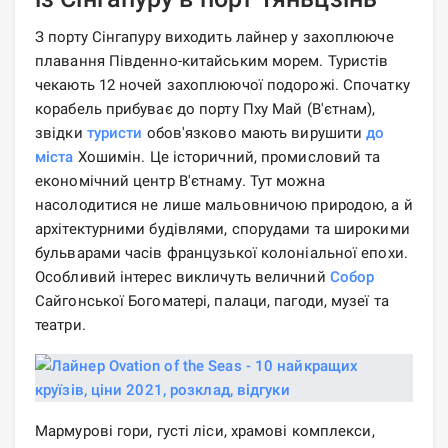
З порту Сінгапуру виходить лайнер у захоплююче
плавання Південно-китайським морем. Туристів
чекають 12 ночей захоплюючої подорожі. Спочатку
корабель прибуває до порту Пху Май (В'єтнам),
звідки
туристи
обов'язково мають вирушити
до
міста
Хошимін. Це історичний, промисловий та
економічний центр В'єтнаму. Тут можна
насолодитися не лише мальовничою природою, а й
архітектурними будівлями, спорудами та широкими
бульварами часів французької колоніальної епохи.
Особливий інтерес викличуть величний
Собор
Сайгонської Богоматері, палаци, пагоди, музеї та
театри.
Мармурові гори, густі ліси, храмові комплекси,