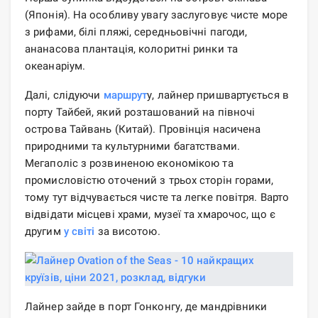
(Японія). На особливу увагу заслуговує чисте море
з рифами, білі пляжі, середньовічні пагоди,
ананасова плантація, колоритні ринки та
океанаріум.
Далі, слідуючи
маршрут
у, лайнер пришвартується в
порту Тайбей, який розташований на півночі
острова Тайвань (Китай). Провінція насичена
природними та культурними багатствами.
Мегаполіс з розвиненою економікою та
промисловістю оточений з трьох сторін горами,
тому тут відчувається чисте та легке повітря. Варто
відвідати місцеві храми, музеї та хмарочос, що є
другим
у світі
за висотою.
Лайнер зайде в порт Гонконгу, де мандрівники