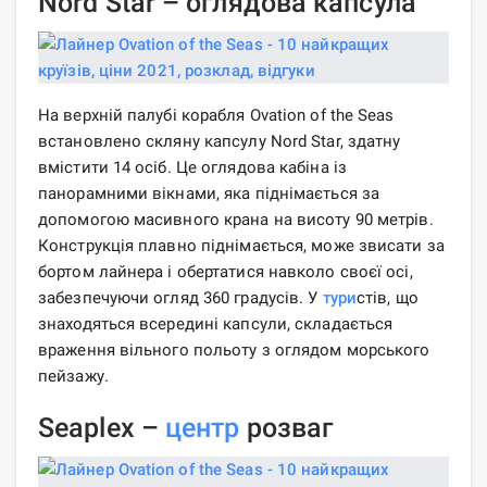
Nord Star – оглядова капсула
На верхній палубі корабля Ovation of the Seas
встановлено скляну капсулу Nord Star, здатну
вмістити 14 осіб. Це оглядова кабіна із
панорамними вікнами, яка піднімається за
допомогою масивного крана на висоту 90 метрів.
Конструкція плавно піднімається, може звисати за
бортом лайнера і обертатися навколо своєї осі,
забезпечуючи огляд 360 градусів. У
тури
стів, що
знаходяться всередині капсули, складається
враження вільного польоту з оглядом морського
пейзажу.
Seaplex –
центр
розваг