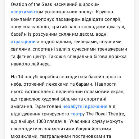
Ovation of the Seas насичений широким
асортимент
ом розважальних послуг. Круїзна
компанія пропонує пасажирам відвідати солярії,
зону спа-салонів, критий зал з каскадами джакузі,
басейн із розсувним скляним дахом, водні
атракціони
з водоспадами, гейзерами, штучними
хвилями, спортивні зали з сучасними тренажерами
та фітнес центр. Також є спеціальна бігова доріжка
навколо лайнера.
На 14 палубі корабля знаходиться басейн просто
неба, оточений лежаками та барами. Навпроти
нього встановлено величезний плазмовий екран,
що транслює художні фільми та спортивні
змагання. Гарантовані
незабутні враження
від
відвідування триярусного
театр
у The Royal Theatre,
що вміщує 1300 глядачів. Учасники круїзу можуть
насолодитись знаменитими бродвейськими
мюзиклами, театральними постановками та