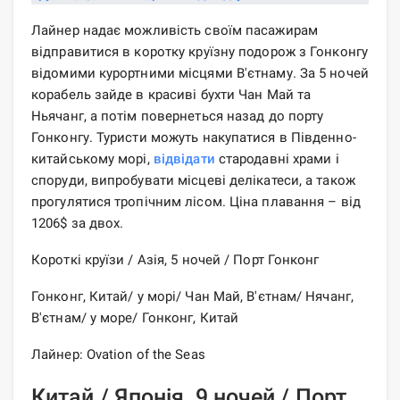
Лайнер надає можливість своїм пасажирам
відправитися в коротку круїзну подорож з Гонконгу
відомими курортними місцями В'єтнаму. За 5 ночей
корабель зайде в красиві бухти Чан Май та
Ньячанг, а потім повернеться назад до порту
Гонконгу. Туристи можуть накупатися в Південно-
китайському морі,
відвідати
стародавні храми і
споруди, випробувати місцеві делікатеси, а також
прогулятися тропічним лісом. Ціна плавання – від
1206$ за двох.
Короткі круїзи / Азія, 5 ночей / Порт Гонконг
Гонконг, Китай/ у морі/ Чан Май, В'єтнам/ Нячанг,
В'єтнам/ у море/ Гонконг, Китай
Лайнер: Ovation of the Seas
Китай / Японія, 9 ночей / Порт