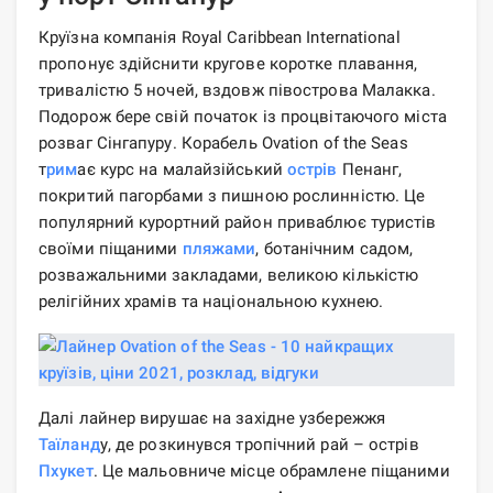
Круїзна компанія Royal Caribbean International
пропонує здійснити кругове коротке плавання,
тривалістю 5 ночей, вздовж півострова Малакка.
Подорож бере свій початок із процвітаючого міста
розваг Сінгапуру. Корабель Ovation of the Seas
т
рим
ає курс на малайзійський
острів
Пенанг,
покритий пагорбами з пишною рослинністю. Це
популярний курортний район приваблює туристів
своїми піщаними
пляжами
, ботанічним садом,
розважальними закладами, великою кількістю
релігійних храмів та національною кухнею.
Далі лайнер вирушає на західне узбережжя
Таїланд
у, де розкинувся тропічний рай – острів
Пхукет
. Це мальовниче місце обрамлене піщаними