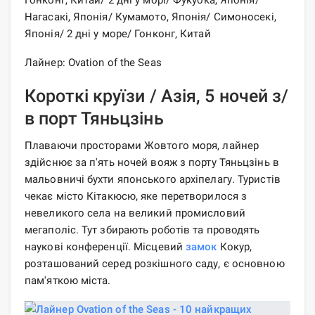
Гонконг, Китай/ 2 дні у морі/ Фукуока, Японія/
Нагасакі, Японія/ Кумамото, Японія/ Симоносекі,
Японія/ 2 дні у море/ Гонконг, Китай
Лайнер: Ovation of the Seas
Короткі круїзи / Азія, 5 ночей з/
в порт Тяньцзінь
Плаваючи просторами Жовтого моря, лайнер
здійснює за п'ять ночей вояж з порту Тяньцзінь в
мальовничі бухти японського архіпелагу. Туристів
чекає місто Кітакюсю, яке перетворилося з
невеликого села на великий промисловий
мегаполіс. Тут збирають роботів та проводять
наукові конференції. Місцевий
замок
Кокур,
розташований серед розкішного саду, є основною
пам'яткою міста.