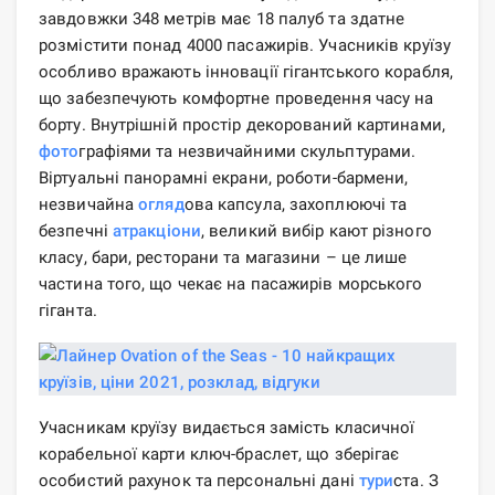
завдовжки 348 метрів має 18 палуб та здатне
розмістити понад 4000 пасажирів. Учасників круїзу
особливо вражають інновації гігантського корабля,
що забезпечують комфортне проведення часу на
борту. Внутрішній простір декорований картинами,
фото
графіями та незвичайними скульптурами.
Віртуальні панорамні екрани, роботи-бармени,
незвичайна
огляд
ова капсула, захоплюючі та
безпечні
атракціони
, великий вибір кают різного
класу, бари, ресторани та магазини – це лише
частина того, що чекає на пасажирів морського
гіганта.
Учасникам круїзу видається замість класичної
корабельної карти ключ-браслет, що зберігає
особистий рахунок та персональні дані
тури
ста. З