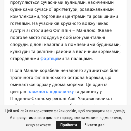
прогуляються сучасними вулицями, насиченими
будинками сучасної архітектури, розважальними
комплексами, торговими центрами та розкішними
готелями. На учасників круїзного вояжу чекає
зустріч зі столицею Філіппін – Манілою. Жваве
портове місто поєднує у собі монументальні
споруди, ділові квартали з помпезними будинками,
культурні та релігійні райони з величними храмами,
стародавніми
фортеця
ми та палацами.
Після Маніли корабель ненадовго зупиниться біля
тропічного філіппінського острова Боракай, що
омивається одразу двома морями. Це один із
центрів
пляжного відпочинку
та дайвінгу у
Південно-Східному регіоні Азії. Уздовж великої
набережної розташувалися бари, ресторани, нічні
Цей веб -сайт використовує файли cookie, щоб покращити ваш досвід.
клуби та спа-салони. На острові є печери з
Ми припустимо, що з цим все гаразд, але ви можете відмовитися,
кажанами, водоспади, сад метеликів, музей
якщо захочете.
Прийняти
Читати далі
черепашок. Кінцевим пунктом круїзної подорожі є