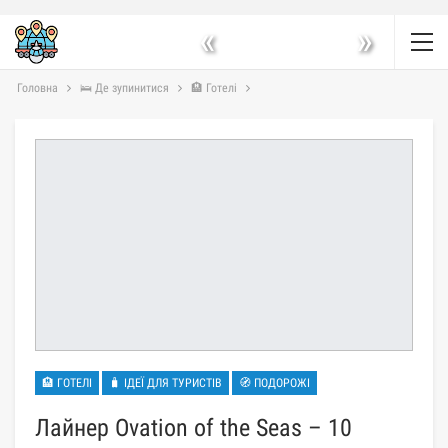
«
»
Головна
🛌 Де зупинитися
🏨 Готелі
🏨 ГОТЕЛІ
🧳 ІДЕЇ ДЛЯ ТУРИСТІВ
🧭 ПОДОРОЖІ
Лайнер Ovation of the Seas – 10