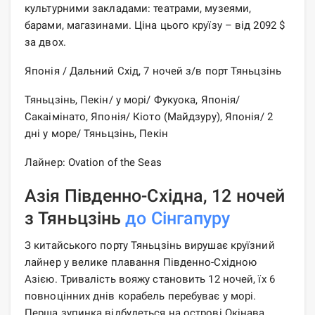
культурними закладами: театрами, музеями,
барами, магазинами. Ціна цього круїзу – від 2092 $
за двох.
Японія / Дальний Схід, 7 ночей з/в порт Тяньцзінь
Тяньцзінь, Пекін/ у морі/ Фукуока, Японія/
Сакаімінато, Японія/ Кіото (Майдзуру), Японія/ 2
дні у море/ Тяньцзінь, Пекін
Лайнер: Ovation of the Seas
Азія Південно-Східна, 12 ночей
з Тяньцзінь
до Сінгапуру
З китайського порту Тяньцзінь вирушає круїзний
лайнер у велике плавання Південно-Східною
Азією. Тривалість вояжу становить 12 ночей, їх 6
повноцінних днів корабель перебуває у морі.
Перша зупинка відбудеться на острові Окінава