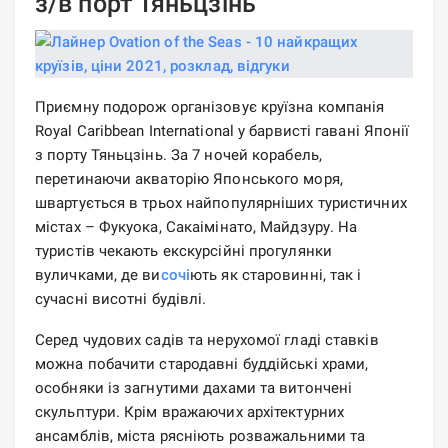
з/в порт Тяньцзінь
Приємну подорож організовує круїзна компанія
Royal Caribbean International у барвисті гавані Японії
з порту Тяньцзінь. За 7 ночей корабель,
перетинаючи акваторію Японського моря,
швартується в трьох найпопулярніших туристичних
містах – Фукуока, Сакаімінато, Майдзуру. На
туристів чекають екскурсійні прогулянки
вуличками, де ви
сочі
ють як старовинні, так і
сучасні висотні будівлі.
Серед чудових садів та нерухомої гладі ставків
можна побачити стародавні буддійські храми,
особняки із загнутими дахами та витончені
скульптури. Крім вражаючих архітектурних
ансамблів, міста рясніють розважальними та