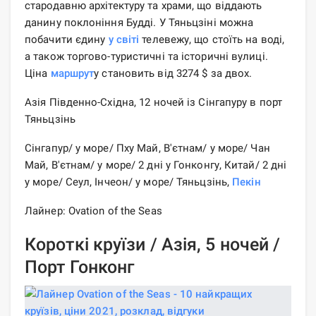
стародавню архітектуру та храми, що віддають
данину поклоніння Будді. У Тяньцзіні можна
побачити єдину
у світі
телевежу, що стоїть на воді,
а також торгово-туристичні та історичні вулиці.
Ціна
маршрут
у становить від 3274 $ за двох.
Азія Південно-Східна, 12 ночей із Сінгапуру в порт
Тяньцзінь
Сінгапур/ у море/ Пху Май, В'єтнам/ у море/ Чан
Май, В'єтнам/ у море/ 2 дні у Гонконгу, Китай/ 2 дні
у море/ Сеул, Інчеон/ у море/ Тяньцзінь,
Пекін
Лайнер: Ovation of the Seas
Короткі круїзи / Азія, 5 ночей /
Порт Гонконг