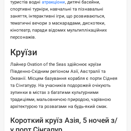
туристів водні
атракціони
, дитячі басейни,
спортивні турніри, навчальні та пізнавальні
заняття, інтерактивні ігри, що розвиваються,
тематичні вечори з маскарадами, дискотеки,
кінотеатр, паради відомих мультиплікаційних
персонажів.
Круїзи
Лайнер Ovation of the Seas здійснює круїзи
Південно-Східним регіоном Азії, Австралії та
Океанії. Місцем базування корабля є порти Сіднея
та Сінгапуру. На учасників подорожей очікують
зупинки в містах з багатими культурними
традиціями, мальовничою природою, чарівною
архітектурою та розвагами на будь-який смак.
Короткий круїз Азія, 5 ночей з/
у порт Сінгапур