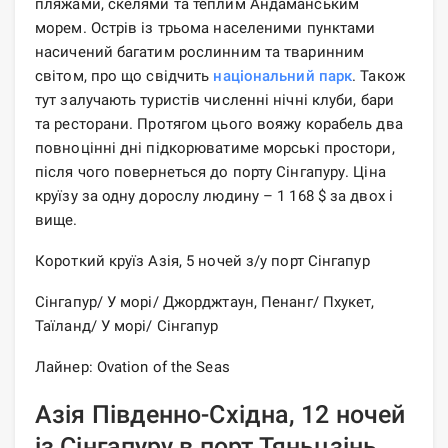
пляжами, скелями та теплим Андаманським
морем. Острів із трьома населеними пунктами
насичений багатим рослинним та тваринним
світом, про що свідчить
національний парк
. Також
тут залучають туристів численні нічні клуби, бари
та ресторани. Протягом цього вояжу корабель два
повноцінні дні підкорюватиме морські простори,
після чого повернеться до порту Сінгапуру. Ціна
круїзу за одну дорослу людину – 1 168 $ за двох і
вище.
Короткий круїз Азія, 5 ночей з/у порт Сінгапур
Сінгапур/ У морі/ Джорджтаун, Пенанг/ Пхукет,
Таїланд/ У морі/ Сінгапур
Лайнер: Ovation of the Seas
Азія Південно-Східна, 12 ночей
із Сінгапуру в порт Тяньцзінь