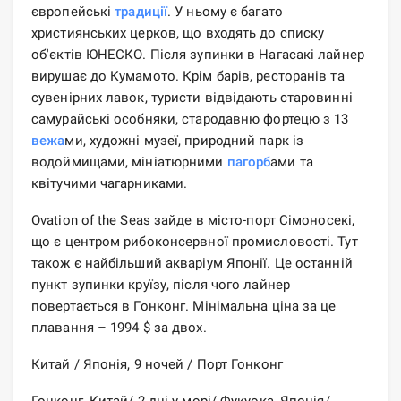
європейські
традиції
. У ньому є багато
християнських церков, що входять до списку
об'єктів ЮНЕСКО. Після зупинки в Нагасакі лайнер
вирушає до Кумамото. Крім барів, ресторанів та
сувенірних лавок, туристи відвідають старовинні
самурайські особняки, стародавню фортецю з 13
вежа
ми, художні музеї, природний парк із
водоймищами, мініатюрними
пагорб
ами та
квітучими чагарниками.
Ovation of the Seas зайде в місто-порт Сімоносекі,
що є центром рибоконсервної промисловості. Тут
також є найбільший акваріум Японії. Це останній
пункт зупинки круїзу, після чого лайнер
повертається в Гонконг. Мінімальна ціна за це
плавання – 1994 $ за двох.
Китай / Японія, 9 ночей / Порт Гонконг