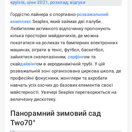
Гордістю лайнера є спортивно-
розважальний
комплекс
Seaplex, який займає дві палуби.
Любителям активного відпочинку пропонують
кілька просторих майданчиків, де можна
покататися на роликах та бамперних електронних
машинах, зіграти в теніс, футбол, баскетбол,
зайнятися скелелазінням,
серфінг
ом та
скай
дайвінг
ом в аеродинамічній трубі. У цій
розважальній зоні організована циркова школа, де
професійні фокусники, жонглери та акробати
навчать усіх охочих до базових елементів своєї
майстерності. Увечері Seaplex перетворюється на
величезну дискотеку.
Панорамний зимовий сад
Two70°