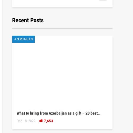
Recent Posts
AZERBAIJAN
What to bring from Azerbaijan as a gift – 20 best…
Dec 18, 2022
7,653