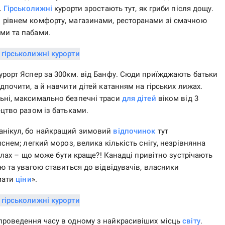
.
Гірськолижні
курорти зростають тут, як гриби після дощу.
 рівнем комфорту, магазинами, ресторанами зі смачною
ми та пабами.
урорт Яспер за 300км. від Банфу. Сюди приїжджають батьки
дпочити, а й навчити дітей катанням на гірських лижах.
ьні, максимально безпечні траси
для дітей
віком від 3
ецтво разом із батьками.
канікул, бо найкращий зимовий
відпочинок
тут
снем; легкий мороз, велика кількість снігу, незрівнянна
хилах – що може бути краще?! Канадці привітно зустрічають
ю та увагою ставиться до відвідувачів, власники
амати
ціни
».
проведення часу в одному з найкрасивіших місць
світу
.