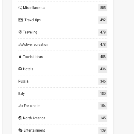
🤔 Miscellaneous
505
🗺 Travel tips
492
🧭 Traveling
479
🚴Active recreation
478
🧳 Tourist ideas
458
🏨 Hotels
436
Russia
346
Italy
180
✍ For a note
154
🌏 North America
145
🎭 Entertainment
139