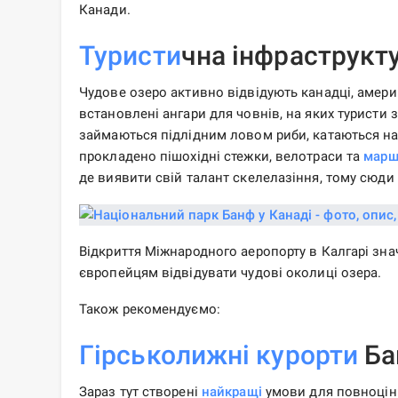
Канади.
Туристи
чна інфраструкт
Чудове озеро активно відвідують канадці, амери
встановлені ангари для човнів, на яких туристи
займаються підлідним ловом риби, катаються на 
прокладено пішохідні стежки, велотраси та
марш
де виявити свій талант скелелазіння, тому сюди 
Відкриття Міжнародного аеропорту в Калгарі з
європейцям відвідувати чудові околиці озера.
Також рекомендуємо:
Гірськолижні курорти
Ба
Зараз тут створені
найкращі
умови для повноцінн