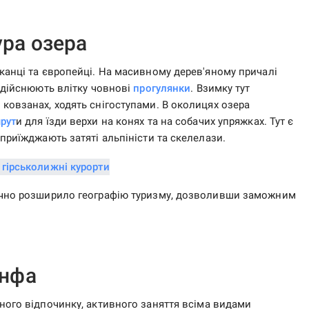
ура озера
канці та європейці. На масивному дерев'яному причалі
 здійснюють влітку човнові
прогулянки
. Взимку тут
ковзанах, ходять снігоступами. В околицях озера
рут
и для їзди верхи на конях та на собачих упряжках. Тут є
приїжджають затяті альпіністи та скелелази.
начно розширило географію туризму, дозволивши заможним
нфа
ого відпочинку, активного заняття всіма видами