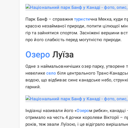
Парк Банф – справжня
туристи
чна Мекка, куди п
красою незайманої природи, попити цілющої міне
гір та зайнятися спортом. Засніжені вершини вс
про його слабкість перед могутністю природи.
Озеро
Луїза
Одне з наймальовничіших озер парку, утворене т
невелике
село
біля центрального Транс-Канадсь
водою, що відбиває синє канадське небо, струнк
гарний.
Індіанці називали його «
Озеро
м рибки», канадці 
отримало на честь 4 дочки королеви Вікторії – п
років, теж звали Луїзою, і це відіграло вирішал