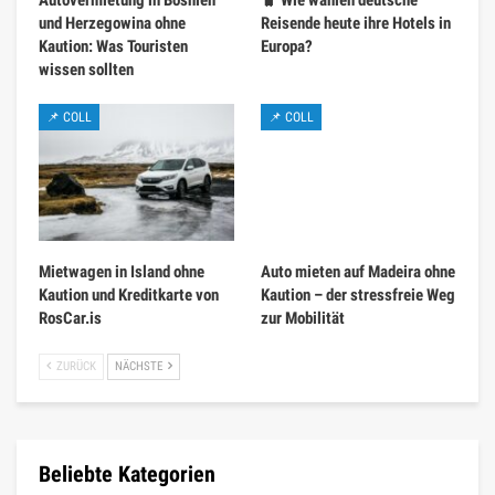
Autovermietung in Bosnien
🧳 Wie wählen deutsche
und Herzegowina ohne
Reisende heute ihre Hotels in
Kaution: Was Touristen
Europa?
wissen sollten
📌 COLL
📌 COLL
Mietwagen in Island ohne
Auto mieten auf Madeira ohne
Kaution und Kreditkarte von
Kaution – der stressfreie Weg
RosCar.is
zur Mobilität
ZURÜCK
NÄCHSTE
Beliebte Kategorien