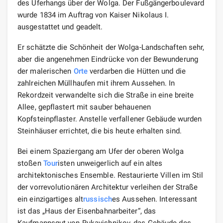
des Uferhangs über der Wolga. Der Fußgängerboulevard
wurde 1834 im Auftrag von Kaiser Nikolaus I.
ausgestattet und geadelt.
Er schätzte die Schönheit der Wolga-Landschaften sehr,
aber die angenehmen Eindrücke von der Bewunderung
der malerischen
Orte
verdarben die Hütten und die
zahlreichen Müllhaufen mit ihrem Aussehen. In
Rekordzeit verwandelte sich die Straße in eine breite
Allee, gepflastert mit sauber behauenen
Kopfsteinpflaster. Anstelle verfallener Gebäude wurden
Steinhäuser errichtet, die bis heute erhalten sind.
Bei einem Spaziergang am Ufer der oberen Wolga
stoßen
Tour
isten unweigerlich auf ein altes
architektonisches Ensemble. Restaurierte Villen im Stil
der vorrevolutionären Architektur verleihen der Straße
ein einzigartiges alt
russisch
es Aussehen. Interessant
ist das „Haus der Eisenbahnarbeiter“, das
Kaufmannsgut von Rukavishnikov, das Gebäude des