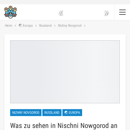
«
»
Heim
🌏 Europa
Russland
Nizhny Novgorod
NIZHNY NOVGOROD
RUSSLAND
🌏 EUROPA
Was zu sehen in Nischni Nowgorod an