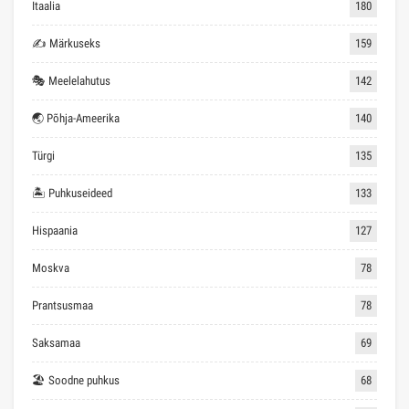
Itaalia
180
✍ Märkuseks
159
🎭 Meelelahutus
142
🌏 Põhja-Ameerika
140
Türgi
135
🏝 Puhkuseideed
133
Hispaania
127
Moskva
78
Prantsusmaa
78
Saksamaa
69
🏖 Soodne puhkus
68