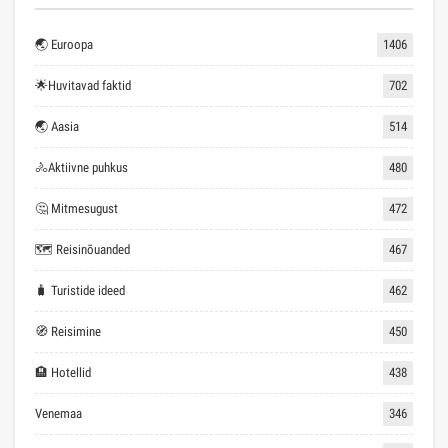
🌏 Euroopa
1406
🌟Huvitavad faktid
702
🌏 Aasia
514
🚴Aktiivne puhkus
480
🤔 Mitmesugust
472
🗺 Reisinõuanded
467
🧳 Turistide ideed
462
🧭 Reisimine
450
🏨 Hotellid
438
Venemaa
346