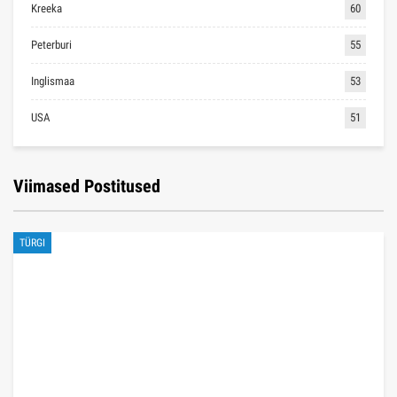
Kreeka
60
Peterburi
55
Inglismaa
53
USA
51
Viimased Postitused
TÜRGI