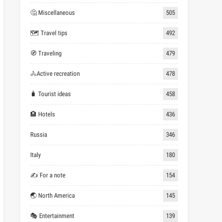
🤔 Miscellaneous
505
🗺 Travel tips
492
🧭 Traveling
479
🚴Active recreation
478
🧳 Tourist ideas
458
🏨 Hotels
436
Russia
346
Italy
180
✍ For a note
154
🌏 North America
145
🎭 Entertainment
139