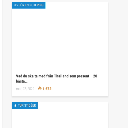
✍ FÖR EN NOTERING
Vad du ska ta med från Thailand som present – 20
bästa…
mar 22, 2022
1 672
🧳 TURISTIDÉER