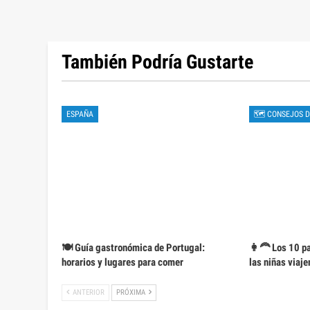
También Podría Gustarte
ESPAÑA
🗺 CONSEJOS D
🍽️ Guía gastronómica de Portugal:
👩‍🦰 Los 10 p
horarios y lugares para comer
las niñas viaje
ANTERIOR
PRÓXIMA