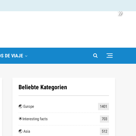
»
S DE VIAJE
Beliebte Kategorien
🌏 Europe
1401
🌟Interesting facts
703
🌏 Asia
512