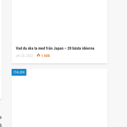
Vad du ska ta med från Japan – 20 bästa idéerna
okt 26, 2022
1 608
ITALIEN
26