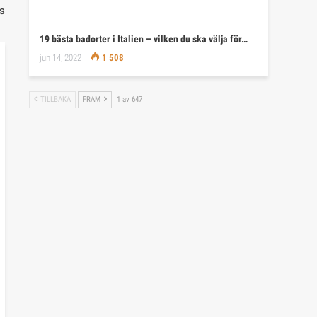
s
19 bästa badorter i Italien – vilken du ska välja för…
jun 14, 2022
1 508
TILLBAKA
FRAM
1 av 647