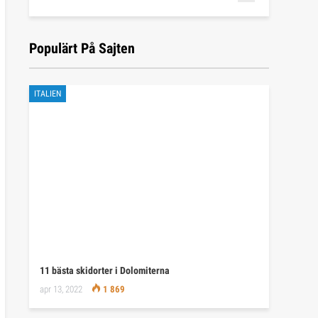
Populärt På Sajten
ITALIEN
11 bästa skidorter i Dolomiterna
apr 13, 2022
1 869