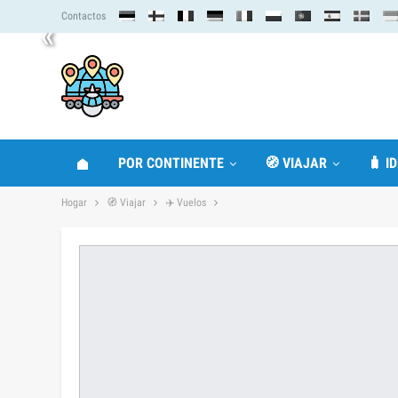
Contactos
«
POR CONTINENTE
🧭 VIAJAR
🧳 I
Hogar
🧭 Viajar
✈️ Vuelos