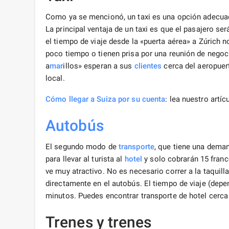
Como ya se mencionó, un taxi es una opción adecuad
La principal ventaja de un taxi es que el pasajero se
el tiempo de viaje desde la «puerta aérea» a Zúrich 
poco tiempo o tienen prisa por una reunión de negoci
a
mar
illos» esperan a sus
clientes
cerca del aeropuert
local.
Cómo llegar a Suiza por su cuenta
: lea nuestro artíc
Autobús
El segundo modo de
transporte
, que tiene una deman
para llevar al turista al
hotel
y solo cobrarán 15 franco
ve muy atractivo. No es necesario correr a la taquill
directamente en el autobús. El tiempo de viaje (dep
minutos. Puedes encontrar transporte de hotel cerca
Trenes y trenes