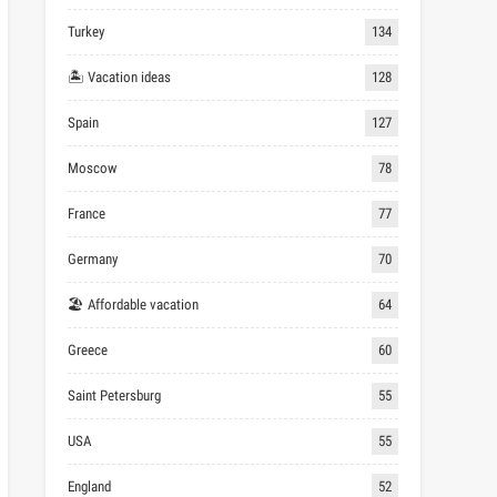
Turkey
134
🏝 Vacation ideas
128
Spain
127
Moscow
78
France
77
Germany
70
🏖 Affordable vacation
64
Greece
60
Saint Petersburg
55
USA
55
England
52