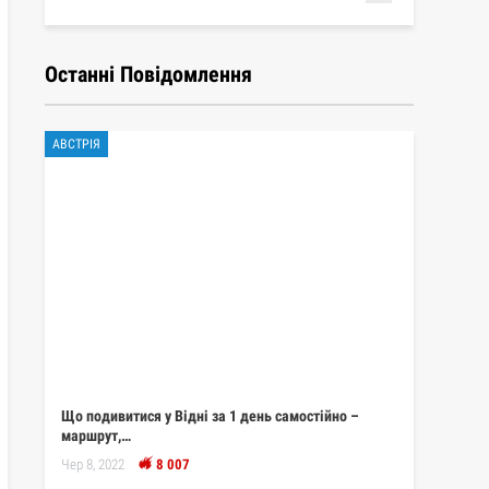
Останні Повідомлення
АВСТРІЯ
Що подивитися у Відні за 1 день самостійно –
маршрут,…
Чер 8, 2022
8 007