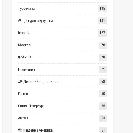
Туреччина
135
🏝 Ідеї для відпустки
131
Іспанія
127
Москва
78
Франція
78
Німеччина
71
🏖 Дешевий відпочинок
68
Греція
60
Санкт-Петербург
55
Англія
53
🌏 Південна Америка
51