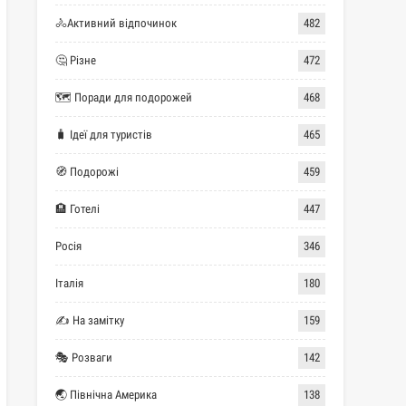
🚴Активний відпочинок
482
🤔 Різне
472
🗺 Поради для подорожей
468
🧳 Ідеї для туристів
465
🧭 Подорожі
459
🏨 Готелі
447
Росія
346
Італія
180
✍ На замітку
159
🎭 Розваги
142
🌏 Північна Америка
138