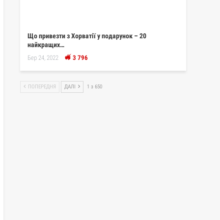
Що привезти з Хорватії у подарунок – 20
найкращих…
Бер 24, 2022
3 796
ПОПЕРЕДНЯ
ДАЛІ
1 з 650