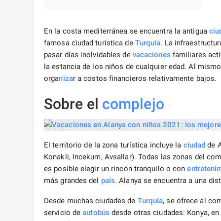
En la costa mediterránea se encuentra la antigua
ciu
famosa ciudad turística de
Turquía
. La infraestruct
pasar días inolvidables de
vacaciones
familiares acti
la estancia de los niños de cualquier edad. Al mism
orga
niza
r a costos financieros relativamente bajos.
Sobre el
complejo
El territorio de la zona turística incluye la
ciudad
de A
Konakli, Incekum, Avsallar). Todas las zonas del c
es posible elegir un rincón tranquilo o con
entreteni
más grandes del
país
. Alanya se encuentra a una di
Desde muchas ciudades de
Turquía
, se ofrece al co
servicio de
autobús
desde otras ciudades: Konya, en 7