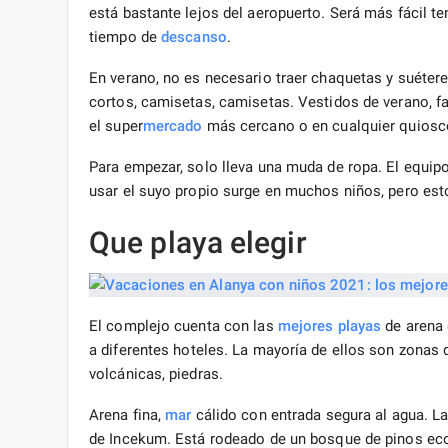
está bastante lejos del aeropuerto. Será más fácil t
tiempo de
descanso
.
En verano, no es necesario traer chaquetas y suéteres
cortos, camisetas, camisetas. Vestidos de verano, fa
el super
mercado
más cercano o en cualquier quiosco
Para empezar, solo lleva una muda de ropa. El equip
usar el suyo propio surge en muchos niños, pero esto
Que playa elegir
El complejo cuenta con las
mejores
playas
de arena 
a diferentes hoteles. La mayoría de ellos son zonas 
volcánicas, piedras.
Arena fina,
mar
cálido con entrada segura al agua. L
de Incekum. Está rodeado de un bosque de pinos ec