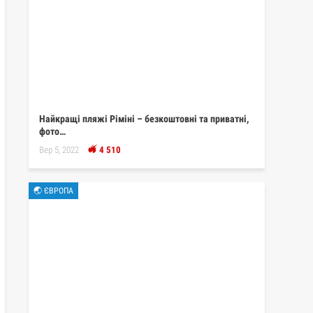
Найкращі пляжі Ріміні – безкоштовні та приватні,
фото…
Вер 5, 2022
4 510
🌏 ЄВРОПА