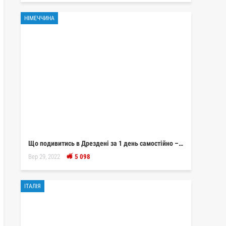
НІМЕЧЧИНА
Що подивитись в Дрездені за 1 день самостійно –…
Вер 29, 2022
5 098
ІТАЛІЯ