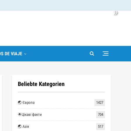
»
S DE VIAJE
Beliebte Kategorien
🌏 Європа
1427
🌟Цікаві факти
704
🌏 Азія
517