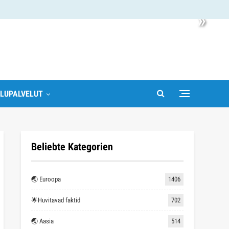
»
LUPALVELUT
Beliebte Kategorien
🌏 Euroopa
1406
🌟Huvitavad faktid
702
🌏 Aasia
514