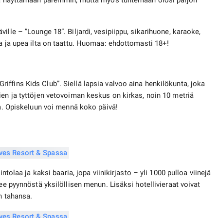
nua näyttämään paremmin, mutta myös tuntemaan olosi paljon
ille – ”Lounge 18”. Biljardi, vesipiippu, sikarihuone, karaoke,
aa ja upea ilta on taattu. Huomaa: ehdottomasti 18+!
e Griffins Kids Club”. Siellä lapsia valvoo aina henkilökunta, joka
ien ja tyttöjen vetovoiman keskus on kirkas, noin 10 metriä
ta. Opiskeluun voi mennä koko päivä!
ntolaa ja kaksi baaria, jopa viinikirjasto – yli 1000 pulloa viinejä
ee pyynnöstä yksilöllisen menun. Lisäksi hotellivieraat voivat
n tahansa.