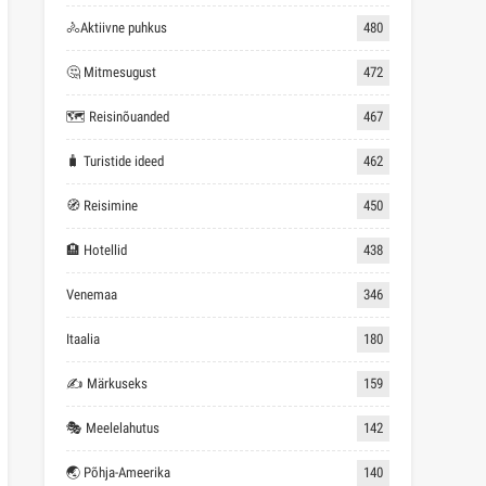
🚴Aktiivne puhkus
480
🤔 Mitmesugust
472
🗺 Reisinõuanded
467
🧳 Turistide ideed
462
🧭 Reisimine
450
🏨 Hotellid
438
Venemaa
346
Itaalia
180
✍ Märkuseks
159
🎭 Meelelahutus
142
🌏 Põhja-Ameerika
140