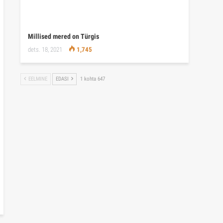
Millised mered on Türgis
dets. 18, 2021
1,745
EELMINE
EDASI
1 kohta 647