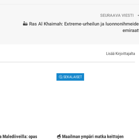
SEURAAVA VIESTI
🏜️ Ras Al Khaimah: Extreme-urheilun ja luonnonihmeid
emiraat
Lisää Kirjoittajalta
🤔 SEKALAISET
a Malediiveilla: opas
🥣 Maailman ympäri matka keittojen