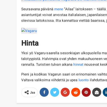
Seuraavana päivänä
mene
”Ailaa” laitokseen – täällä
asiantuntijat voivat arvostaa italialaisen, japanilaise
olevissa laitoksissa. Ilta kannattaa viettää baarissa
Hinta
Yksi yö Vagaru-saarella sesonkiajan ulkopuolella mak
talotyypistä. Halvimpia ovat yhden makuuhuoneen vede
rannalla. Turistien tulvan aikana
hinnat
nousevat kesk
Pieni ja kodikas Vagarun saari on erinomainen vaihto
Valtava valikoima viihdettä ja upea
luonto
ilahduttava
Jaa