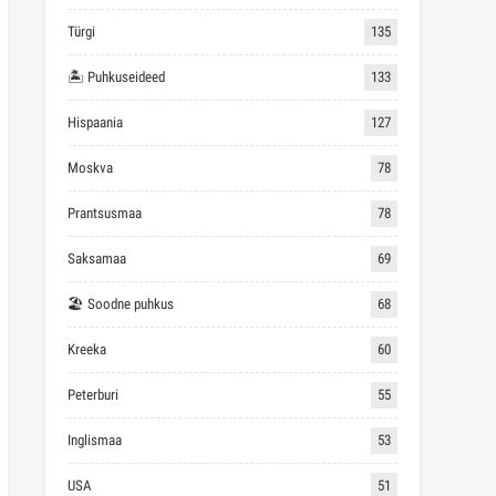
Türgi
135
🏝 Puhkuseideed
133
Hispaania
127
Moskva
78
Prantsusmaa
78
Saksamaa
69
🏖 Soodne puhkus
68
Kreeka
60
Peterburi
55
Inglismaa
53
USA
51