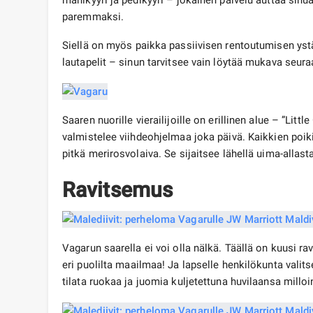
manikyyri ja pedikyyri – jokainen palvelu auttaa si
paremmaksi.
Siellä on myös paikka passiivisen rentoutumisen ystäv
lautapelit – sinun tarvitsee vain löytää mukava seur
Saaren nuorille vierailijoille on erillinen alue – ”Littl
valmistelee viihdeohjelmaa joka päivä. Kaikkien poik
pitkä merirosvolaiva. Se sijaitsee lähellä uima-allas
Ravitsemus
Vagarun saarella ei voi olla nälkä. Täällä on kuusi ravi
eri puolilta maailmaa! Ja lapselle henkilökunta valits
tilata ruokaa ja juomia kuljetettuna huvilaansa milloi