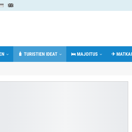
EN
🧳 TURISTIEN IDEAT
🛌 MAJOITUS
✈ MATKAI