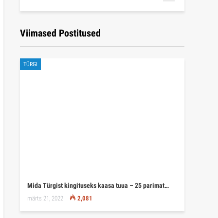
Viimased Postitused
TÜRGI
Mida Türgist kingituseks kaasa tuua – 25 parimat…
märts 21, 2022
2,081