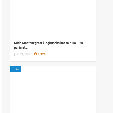
Mida Montenegrost kingituseks kaasa tuua – 20
parimat…
juuli 21, 2022
1,926
TÜRGI