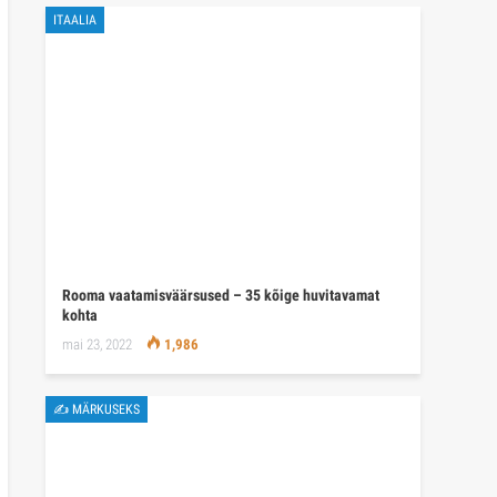
ITAALIA
Rooma vaatamisväärsused – 35 kõige huvitavamat
kohta
mai 23, 2022
1,986
✍ MÄRKUSEKS