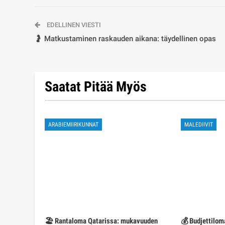
EDELLINEN VIESTI
🤰 Matkustaminen raskauden aikana: täydellinen opas
Saatat Pitää Myös
ARABIEMIIRIKUNNAT
MALEDIIVIT
🏖️ Rantaloma Qatarissa: mukavuuden
💰 Budjettilom