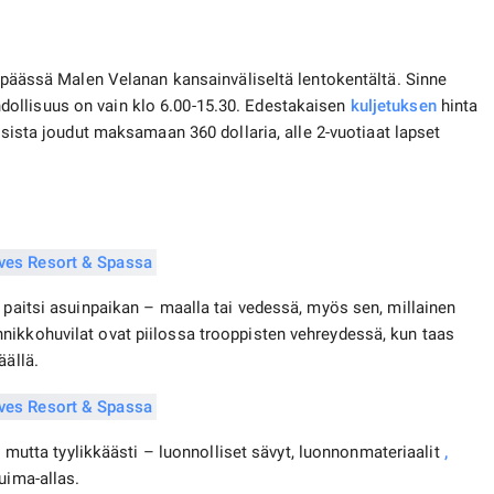
n päässä Malen Velanan kansainväliseltä lentokentältä. Sinne
ollisuus on vain klo 6.00-15.30. Edestakaisen
kuljetuksen
hinta
psista joudut maksamaan 360 dollaria, alle 2-vuotiaat lapset
a paitsi asuinpaikan – maalla tai vedessä, myös sen, millainen
nikkohuvilat ovat piilossa trooppisten vehreydessä, kun taas
äällä.
ti mutta tyylikkäästi – luonnolliset sävyt, luonnonmateriaalit
,
uima-allas.