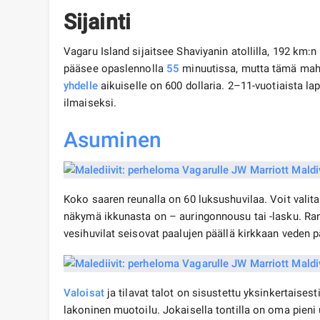
Sijainti
Vagaru Island sijaitsee Shaviyanin atollilla, 192 km:
pääsee opaslennolla
55
minuutissa, mutta tämä mahd
yhdelle
aikuiselle on 600 dollaria. 2–11-vuotiaista la
ilmaiseksi.
Asuminen
Koko saaren reunalla on 60 luksushuvilaa. Voit valit
näkymä ikkunasta on – auringonnousu tai -lasku. Ran
vesihuvilat seisovat paalujen päällä kirkkaan veden p
Valoisat
ja tilavat talot on sisustettu yksinkertaises
lakoninen muotoilu. Jokaisella tontilla on oma pieni 