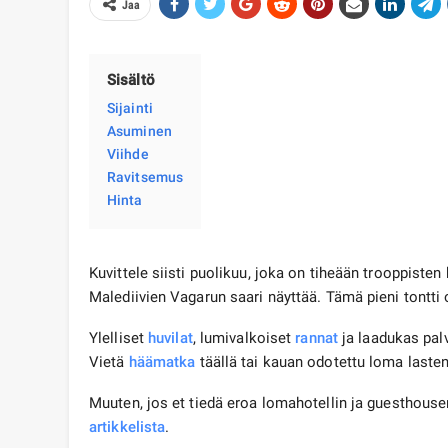
Jaa
Sisältö
Sijainti
Asuminen
Viihde
Ravitsemus
Hinta
Kuvittele siisti puolikuu, joka on tiheään trooppisten
Malediivien Vagarun saari näyttää. Tämä pieni tontt
Ylelliset
huvilat
, lumivalkoiset
rannat
ja laadukas pal
Vietä
häämatka
täällä tai kauan odotettu loma lasten
Muuten, jos et tiedä eroa lomahotellin ja guesthousen 
artikkelista
.