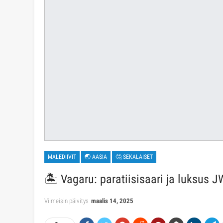
MALEDIIVIT
🌏 AASIA
🤔 SEKALAISET
🏝️ Vagaru: paratiisisaari ja luksus J
Viimeisin päivitys
maalis 14, 2025