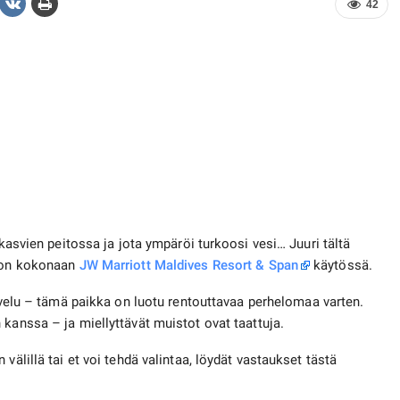
42
 kasvien peitossa ja jota ympäröi turkoosi vesi… Juuri tältä
i on kokonaan
JW Marriott Maldives Resort & Span
käytössä.
velu – tämä paikka on luotu rentouttavaa perhelomaa varten.
 kanssa – ja miellyttävät muistot ovat taattuja.
välillä tai et voi tehdä valintaa, löydät vastaukset tästä