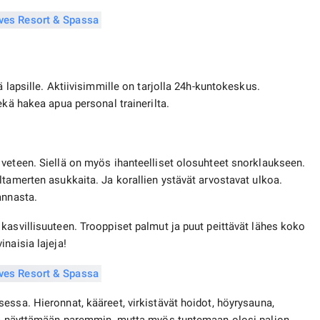
 lapsille. Aktiivisimmille on tarjolla 24h-kuntokeskus.
ekä hakea apua personal trainerilta.
veteen. Siellä on myös ihanteelliset olosuhteet snorklaukseen.
ltamerten asukkaita. Ja korallien ystävät arvostavat ulkoa.
annasta.
kasvillisuuteen. Trooppiset palmut ja puut peittävät lähes koko
aisia ​​lajeja!
essa. Hieronnat, kääreet, virkistävät hoidot, höyrysauna,