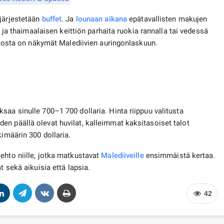
 järjestetään
buffet
. Ja
lounaan aikana
epätavallisten makujen
n ja thaimaalaisen keittiön parhaita ruokia rannalla tai vedessä
, josta on näkymät Malediivien auringonlaskuun.
saa sinulle 700–1 700 dollaria. Hinta riippuu valitusta
n päällä olevat huvilat, kalleimmat kaksitasoiset talot
imäärin 300 dollaria.
ehto niille, jotka matkustavat
Malediiveille
ensimmäistä kertaa.
t sekä aikuisia että lapsia.
42