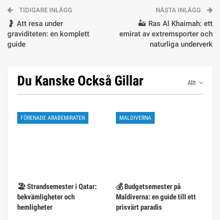
TIDIGARE INLÄGG
NÄSTA INLÄGG
🤰 Att resa under
🏜️ Ras Al Khaimah: ett
graviditeten: en komplett
emirat av extremsporter och
guide
naturliga underverk
Du Kanske Också Gillar
Allt
FÖRENADE ARABEMIRATEN
MALDIVERNA
🏖️ Strandsemester i Qatar:
💰 Budgetsemester på
bekvämligheter och
Maldiverna: en guide till ett
hemligheter
prisvärt paradis