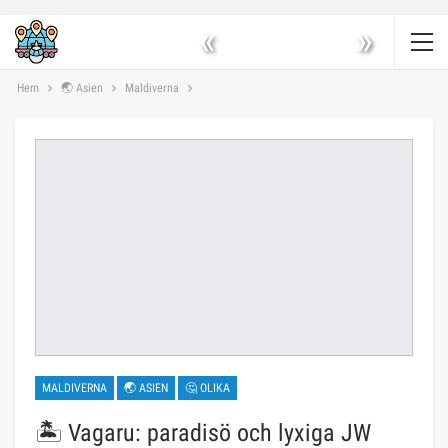
«
»
Hem
🌏 Asien
Maldiverna
MALDIVERNA
🌏 ASIEN
🤔 OLIKA
🏝️ Vagaru: paradisö och lyxiga JW