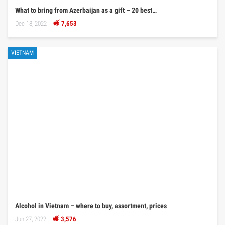
What to bring from Azerbaijan as a gift – 20 best…
Dec 18, 2022
7,653
VIETNAM
Alcohol in Vietnam – where to buy, assortment, prices
Jun 27, 2022
3,576