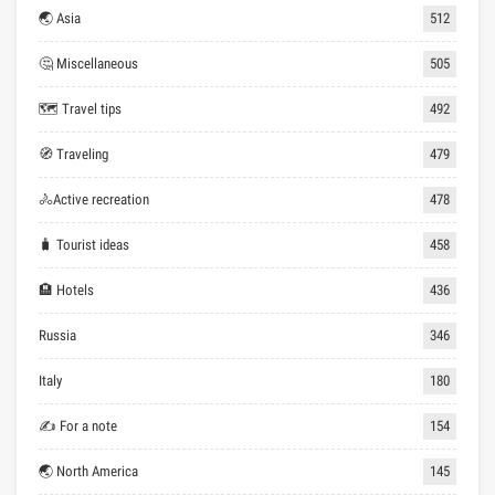
🌏 Asia
512
🤔 Miscellaneous
505
🗺 Travel tips
492
🧭 Traveling
479
🚴Active recreation
478
🧳 Tourist ideas
458
🏨 Hotels
436
Russia
346
Italy
180
✍ For a note
154
🌏 North America
145