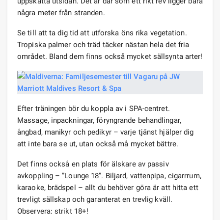
uppskatta utsidan. Det är där som ett rikt rev ligger bara
några meter från stranden.
Se till att ta dig tid att utforska öns rika vegetation.
Tropiska palmer och träd täcker nästan hela det fria
området. Bland dem finns också mycket sällsynta arter!
Efter träningen bör du koppla av i SPA-centret.
Massage, inpackningar, föryngrande behandlingar,
ångbad, manikyr och pedikyr – varje tjänst hjälper dig
att inte bara se ut, utan också må mycket bättre.
Det finns också en plats för älskare av passiv
avkoppling – ”Lounge 18”. Biljard, vattenpipa, cigarrrum,
karaoke, brädspel – allt du behöver göra är att hitta ett
trevligt sällskap och garanterat en trevlig kväll.
Observera: strikt 18+!