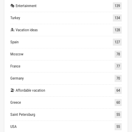
🎭 Entertainment
139
Turkey
134
🏝 Vacation ideas
128
Spain
127
Moscow
78
France
77
Germany
70
🏖 Affordable vacation
64
Greece
60
Saint Petersburg
55
USA
55