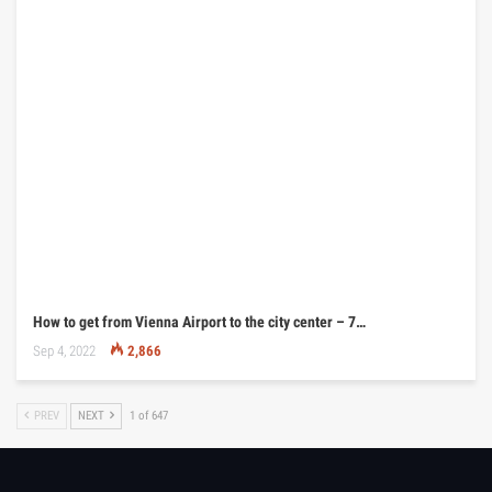
How to get from Vienna Airport to the city center – 7…
Sep 4, 2022
2,866
PREV
NEXT
1 of 647