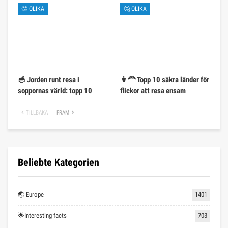
🤔 OLIKA
🤔 OLIKA
🥣 Jorden runt resa i
👩‍🦰 Topp 10 säkra länder för
soppornas värld: topp 10
flickor att resa ensam
TILLBAKA
FRAM
Beliebte Kategorien
🌏 Europe
1401
🌟Interesting facts
703