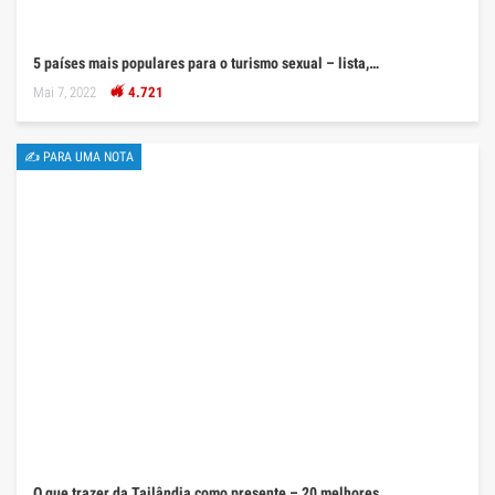
5 países mais populares para o turismo sexual – lista,…
Mai 7, 2022
4.721
✍ PARA UMA NOTA
O que trazer da Tailândia como presente – 20 melhores…