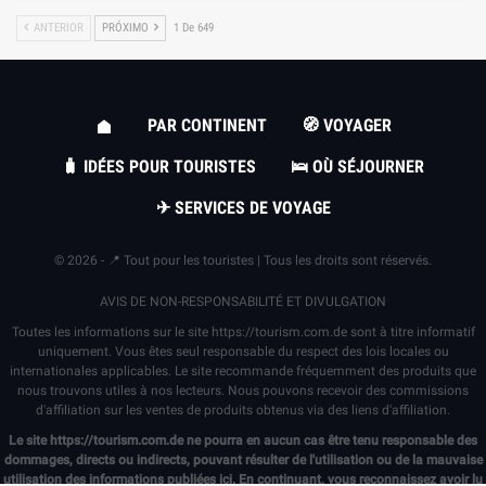
ANTERIOR
PRÓXIMO
1 De 649
PAR CONTINENT
🧭 VOYAGER
🧳 IDÉES POUR TOURISTES
🛌 OÙ SÉJOURNER
✈ SERVICES DE VOYAGE
© 2026 - 📍 Tout pour les touristes | Tous les droits sont réservés.
AVIS DE NON-RESPONSABILITÉ ET DIVULGATION
Toutes les informations sur le site
https://tourism.com.de
sont à titre informatif
uniquement. Vous êtes seul responsable du respect des lois locales ou
internationales applicables. Le site recommande fréquemment des produits que
nous trouvons utiles à nos lecteurs. Nous pouvons recevoir des commissions
d'affiliation sur les ventes de produits obtenus via des liens d'affiliation.
Le site
https://tourism.com.de
ne pourra en aucun cas être tenu responsable des
dommages, directs ou indirects, pouvant résulter de l'utilisation ou de la mauvaise
utilisation des informations publiées ici. En continuant, vous reconnaissez avoir lu