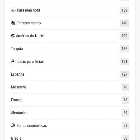
✍ Para uma nota
159
🎭 Entretenimento
140
🌏 América do Norte
139
Turquia
135
🏝 Ideias para férias
131
Espanha
127
Moscovo
78
França
78
Alemanha
69
🏖 Férias económicas
68
Grécia
60