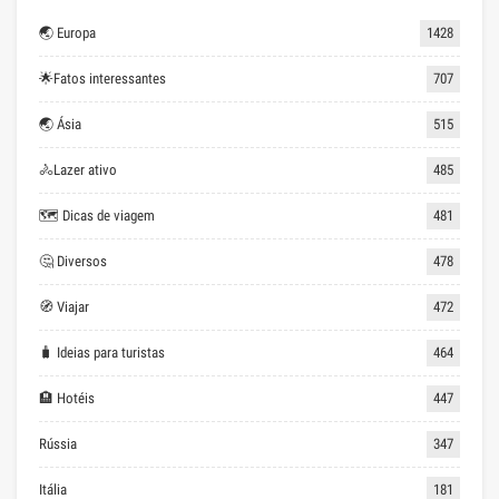
🌏 Europa
1428
🌟Fatos interessantes
707
🌏 Ásia
515
🚴Lazer ativo
485
🗺 Dicas de viagem
481
🤔 Diversos
478
🧭 Viajar
472
🧳 Ideias para turistas
464
🏨 Hotéis
447
Rússia
347
Itália
181