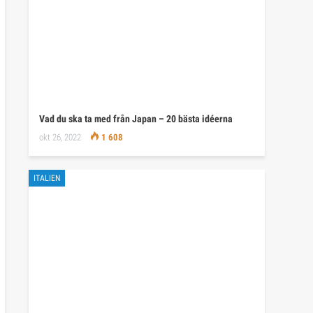
Vad du ska ta med från Japan – 20 bästa idéerna
okt 26, 2022
1 608
ITALIEN