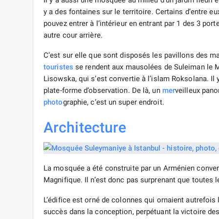
Il y a aussi une mosquée au milieu d’un jardin fleuri e
y a des fontaines sur le territoire. Certains d’entre 
pouvez entrer à l’intérieur en entrant par 1 des 3 port
autre cour arrière.
C’est sur elle que sont disposés les pavillons des mar
touristes
se rendent aux mausolées de Suleiman le M
Lisowska, qui s’est convertie à l’islam Roksolana. Il 
plate-forme d’observation. De là, un
mer
veilleux pano
photo
graphie, c’est un super endroit.
Architecture
La mosquée a été construite par un Arménien converti
Magnifique. Il n’est donc pas surprenant que toutes le
L’édifice est orné de colonnes qui ornaient autrefois
succès dans la conception, perpétuant la victoire d