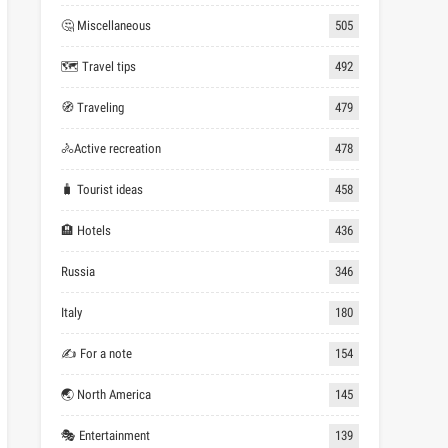
🤔 Miscellaneous
505
🗺 Travel tips
492
🧭 Traveling
479
🚴Active recreation
478
🧳 Tourist ideas
458
🏨 Hotels
436
Russia
346
Italy
180
✍ For a note
154
🌏 North America
145
🎭 Entertainment
139