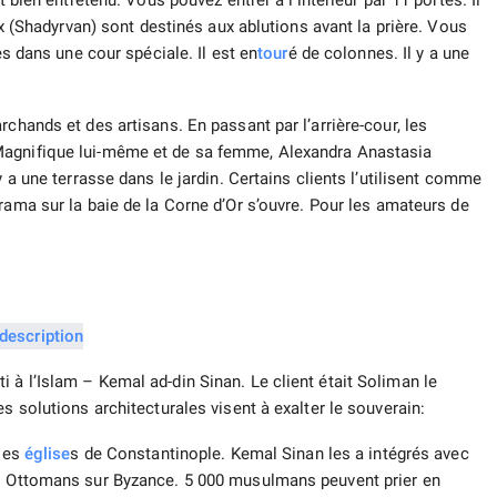
t bien entretenu. Vous pouvez entrer à l’intérieur par 11 portes. Il
eux (Shadyrvan) sont destinés aux ablutions avant la prière. Vous
es dans une cour spéciale. Il est en
tour
é de colonnes. Il y a une
chands et des artisans. En passant par l’arrière-cour, les
agnifique lui-même et de sa femme, Alexandra Anastasia
y a une terrasse dans le jardin. Certains clients l’utilisent comme
rama sur la baie de la Corne d’Or s’ouvre. Pour les amateurs de
 à l’Islam – Kemal ad-din Sinan. Le client était Soliman le
s solutions architecturales visent à exalter le souverain:
 les
église
s de Constantinople. Kemal Sinan les a intégrés avec
es Ottomans sur Byzance. 5 000 musulmans peuvent prier en