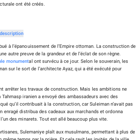
cturale ont été créés.
ibué à l’épanouissement de l’Empire ottoman. La construction de
ne autre preuve de la grandeur et de l’éclat de son règne.
le
monument
al ont survécu à ce jour. Selon le souverain, les
inan sur le sort de l’architecte Ayaz, qui a été exécuté pour
t arrêter les travaux de construction. Mais les ambitions ne
Shah Tahmasp iranien a envoyé des ambassadeurs avec des
diqué qu’il contribuait à la construction, car Suleiman n’avait pas
in enragé distribua des cadeaux aux marchands et ordonna
l’un des minarets. Tout est allé beaucoup plus vite.
d’artisanes, Sulemaniye plaît aux musulmans, permettant à plus de
même temps par la prière. Et cela ravit les invités de la ville,