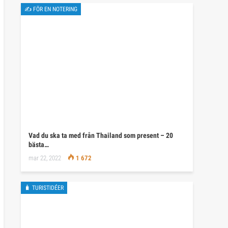
✍ FÖR EN NOTERING
Vad du ska ta med från Thailand som present – 20
bästa…
mar 22, 2022
1 672
🧳 TURISTIDÉER