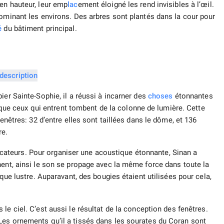
en hauteur, leur emp
lac
ement éloigné les rend invisibles à l’œil.
dominant les environs. Des arbres sont plantés dans la cour pour
é
du bâtiment principal.
ier Sainte-Sophie, il a réussi à incarner des
choses
étonnantes
ce que ceux qui entrent tombent de la colonne de lumière. Cette
fenêtres: 32 d’entre elles sont taillées dans le dôme, et 136
re.
lificateurs. Pour organiser une acoustique étonnante, Sinan a
nent, ainsi le son se propage avec la même force dans toute la
ique lustre. Auparavant, des bougies étaient utilisées pour cela,
s le ciel. C’est aussi le résultat de la conception des fenêtres.
Les ornements qu’il a tissés dans les sourates du Coran sont