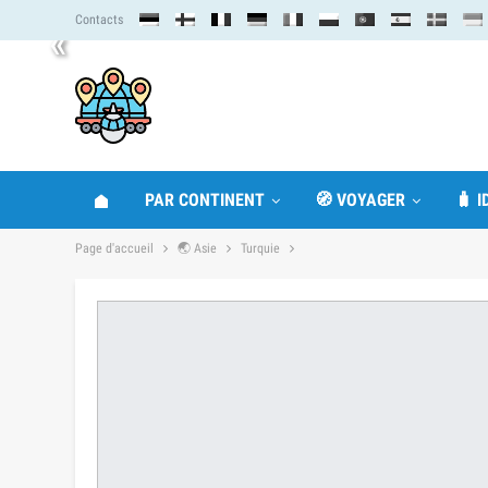
Contacts
«
PAR CONTINENT
🧭 VOYAGER
🧳 
Page d'accueil
🌏 Asie
Turquie