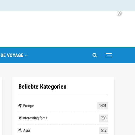
»
 DE VOYAGE
Beliebte Kategorien
🌏 Europe
1401
🌟Interesting facts
703
🌏 Asia
512