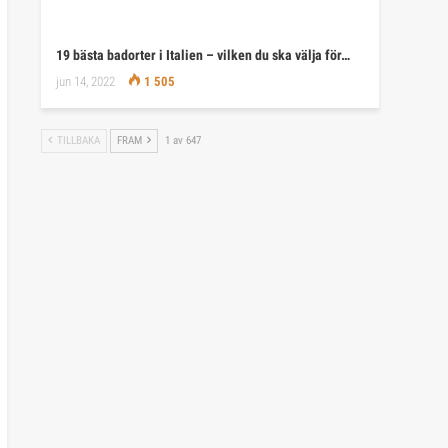
19 bästa badorter i Italien – vilken du ska välja för…
jun 14, 2022
1 505
TILLBAKA
FRAM
1 av 647