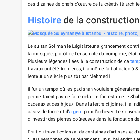
des dizaines de chefs-d’œuvre de la créativité archite
Histoire
de la construction
Le sultan Soliman le Législateur a grandement contr
la mosquée, plutôt de l’ensemble du complexe, était u
Plusieurs légendes liées à la construction de ce
temp
travaux ont été trop lents, il a même fait allusion à S
lenteur un siècle plus tôt par Mehmed II.
Il fut un temps où les padishah voulaient généralemen
permettaient pas de faire cela. Le fait est que le 
cadeaux et des bijoux. Dans la lettre ci-jointe, il a in
assez de force et d’
argent
pour l’achever. Le souvera
d’investir des pierres coûteuses dans la fondation de 
Fruit du travail colossal de centaines d’artisans et 
5 000 personnes de se réunir dans un si bel endroit en 