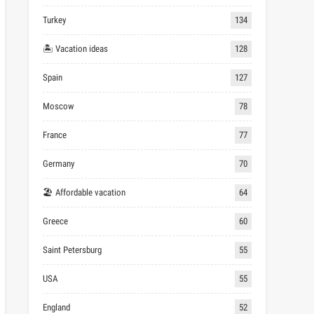
Turkey
134
🏝 Vacation ideas
128
Spain
127
Moscow
78
France
77
Germany
70
🏖 Affordable vacation
64
Greece
60
Saint Petersburg
55
USA
55
England
52