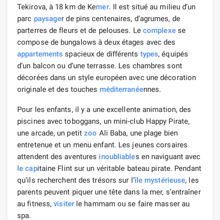
Tekirova, à 18 km de Ke
mer
. Il est situé au milieu d’un
parc
paysage
r de pins centenaires, d’agrumes, de
parterres de fleurs et de pelouses. Le
complexe
se
compose de bungalows à deux étages avec des
appartements
spacieux de différents
types
, équipés
d’un balcon ou d’une terrasse. Les chambres sont
décorées dans un style européen avec une décoration
originale et des touches
méditerranée
nnes.
Pour les enfants, il y a une excellente animation, des
piscines avec toboggans, un mini-club Happy Pirate,
une arcade, un petit
zoo
Ali Baba, une plage bien
entretenue et un menu enfant. Les jeunes corsaires
attendent des aventures
inoubliable
s en naviguant avec
le cap
itaine Flint sur un véritable bateau pirate. Pendant
qu’ils recherchent des trésors sur l’
île mystérieuse
, les
parents peuvent piquer une tête dans la mer, s’entraîner
au fitness,
visiter
le hammam ou se faire masser au
spa.