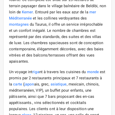
terrain paysager dans le village balnéaire de Beldibi, non
loin de
Kemer
. Entouré par les eaux azur de la
mer
Méditerranée
et les collines verdoyantes des
montagnes
du Taurus, il offre un service irréprochable
et un confort inégalé. Le nombre de chambres est
représenté par des standards, des suites et des villas
de luxe. Les chambres spacieuses sont de conception
contemporaine, élégamment décorées, avec des baies
vitrées et des balcons/terrasses offrant des vues
apaisantes.
Un voyage int
riga
nt à travers les cuisines du
monde
est
promis par 2 restaurants principaux et 7 restaurants à
la
carte
(
japon
ais, grec,
asiatique
, mexicain, chinois,
méditerranéen, VIP), un buffet pour enfants, une
pâtisserie, ainsi que 7 bars proposant des en-cas
appétissants., vins sélectionnés et cocktails
populaires. Les clients ont à leur disposition une
longue
plage
, 12 piscines, un spa, une salle de sport,