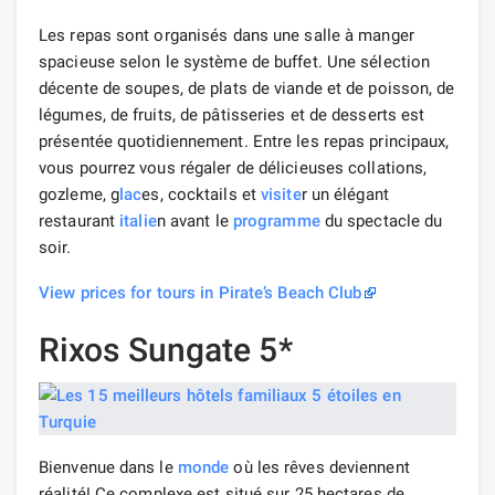
Les repas sont organisés dans une salle à manger
spacieuse selon le système de buffet. Une sélection
décente de soupes, de plats de viande et de poisson, de
légumes, de fruits, de pâtisseries et de desserts est
présentée quotidiennement. Entre les repas principaux,
vous pourrez vous régaler de délicieuses collations,
gozleme, g
lac
es, cocktails et
visite
r un élégant
restaurant
italie
n avant le
programme
du spectacle du
soir.
View prices for tours in Pirate’s Beach Club
Rixos Sungate 5*
Bienvenue dans le
monde
où les rêves deviennent
réalité! Ce complexe est situé sur 25 hectares de