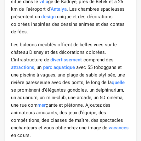
situé dans le
villa
ge de Kadriye, près de Belek et à 25
km de l’aéroport d’
Antalya
. Les chambres spacieuses
présentent un
design
unique et des décorations
colorées inspirées des dessins animés et des contes
de fées.
Les balcons meublés offrent de belles vues sur le
château Disney et des décorations colorées.
L’infrastructure de
divertissement
comprend des
attractions
, un
parc aquatique
avec 55 toboggans et
une piscine à vagues, une plage de sable stylisée, une
rivière paresseuse avec des ponts, le long de la
quelle
se promènent d’élégantes gondoles, un delphinarium,
un aquarium, un mini-club, une arcade, un 5D cinéma,
une rue com
mer
çante et piétonne. Ajoutez des
animateurs amusants, des jeux d’équipe, des
compétitions, des classes de maître, des spectacles
enchanteurs et vous obtiendrez une image de
vacances
en cours.