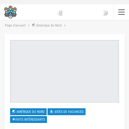
«
»
Page d'accueil
🌏 Amérique du Nord
🌏 AMÉRIQUE DU NORD
🏝 IDÉES DE VACANCES
🌟FAITS INTÉRESSANTS