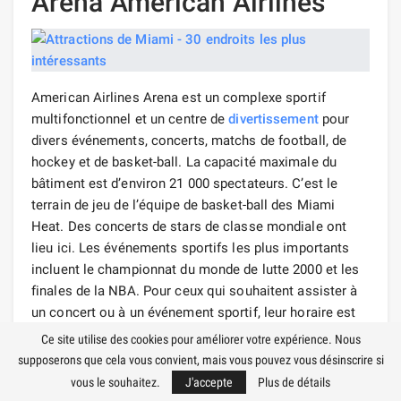
Aréna American Airlines
American Airlines Arena est un complexe sportif
multifonctionnel et un centre de
divertissement
pour
divers événements, concerts, matchs de football, de
hockey et de basket-ball. La capacité maximale du
bâtiment est d’environ 21 000 spectateurs. C’est le
terrain de jeu de l’équipe de basket-ball des Miami
Heat. Des concerts de stars de classe mondiale ont
lieu ici. Les événements sportifs les plus importants
incluent le championnat du monde de lutte 2000 et les
finales de la NBA. Pour ceux qui souhaitent assister à
un concert ou à un événement sportif, leur horaire est
contenu sur le site officiel de l’arène, il est
Ce site utilise des cookies pour améliorer votre expérience. Nous
recommandé d’acheter les
billets
à l’avance. Les droits
supposerons que cela vous convient, mais vous pouvez vous désinscrire si
de dénomination de l’arène ont été achetés en 1998 par
vous le souhaitez.
J'accepte
Plus de détails
American Airlines pour près de 200 millions de dollars.