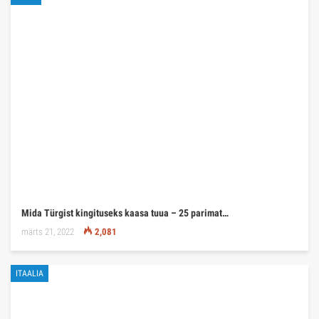
Mida Türgist kingituseks kaasa tuua – 25 parimat…
märts 21, 2022
2,081
ITAALIA