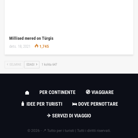
Millised mered on Türgis
dets. 18, 2021
1,745
EELMINE
EDASI
1 kohta 647
PER CONTINENTE
🧭 VIAGGIARE
🧳 IDEE PER TURISTI
🛌 DOVE PERNOTTARE
✈ SERVIZI DI VIAGGIO
© 2026 - 📍 Tutto per i turisti | Tutti i diritti riservati.