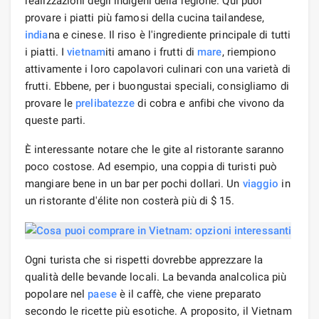
realizzazioni degli indigeni della regione. Qui puoi
provare i piatti più famosi della cucina tailandese,
india
na e cinese. Il riso è l'ingrediente principale di tutti
i piatti. I
vietnam
iti amano i frutti di
mare
, riempiono
attivamente i loro capolavori culinari con una varietà di
frutti. Ebbene, per i buongustai speciali, consigliamo di
provare le
prelibatezze
di cobra e anfibi che vivono da
queste parti.
È interessante notare che le gite al ristorante saranno
poco costose. Ad esempio, una coppia di turisti può
mangiare bene in un bar per pochi dollari. Un
viaggio
in
un ristorante d'élite non costerà più di $ 15.
Ogni turista che si rispetti dovrebbe apprezzare la
qualità delle bevande locali. La bevanda analcolica più
popolare nel
paese
è il caffè, che viene preparato
secondo le ricette più esotiche. A proposito, il Vietnam