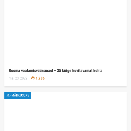
Rooma vaatamisväärsused – 35 kõige huvitavamat kohta
mai 23, 2022
1,986
✍ MÄRKUSEKS