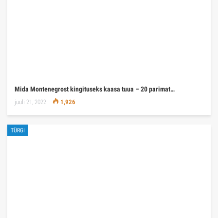
Mida Montenegrost kingituseks kaasa tuua – 20 parimat…
juuli 21, 2022
1,926
TÜRGI