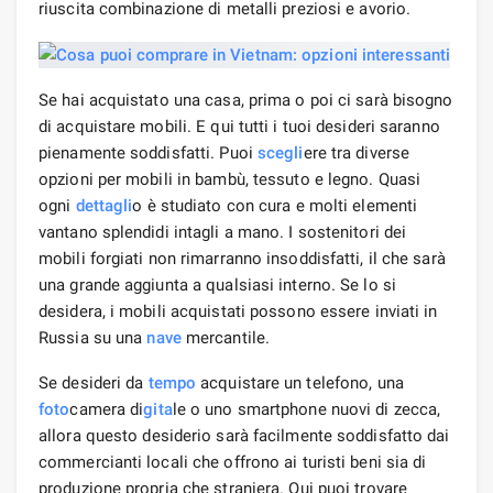
riuscita combinazione di metalli preziosi e avorio.
Se hai acquistato una casa, prima o poi ci sarà bisogno
di acquistare mobili. E qui tutti i tuoi desideri saranno
pienamente soddisfatti. Puoi
scegli
ere tra diverse
opzioni per mobili in bambù, tessuto e legno. Quasi
ogni
dettagli
o è studiato con cura e molti elementi
vantano splendidi intagli a mano. I sostenitori dei
mobili forgiati non rimarranno insoddisfatti, il che sarà
una grande aggiunta a qualsiasi interno. Se lo si
desidera, i mobili acquistati possono essere inviati in
Russia su una
nave
mercantile.
Se desideri da
tempo
acquistare un telefono, una
foto
camera di
gita
le o uno smartphone nuovi di zecca,
allora questo desiderio sarà facilmente soddisfatto dai
commercianti locali che offrono ai turisti beni sia di
produzione propria che straniera. Qui puoi trovare