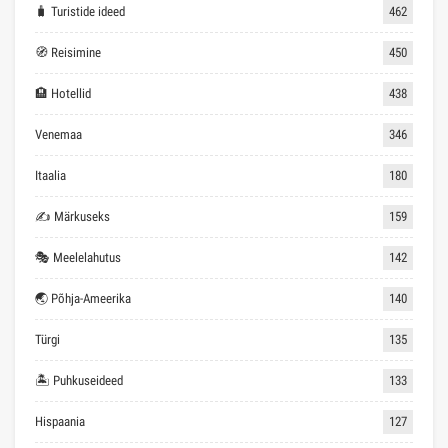
🧳 Turistide ideed
462
🧭 Reisimine
450
🏨 Hotellid
438
Venemaa
346
Itaalia
180
✍ Märkuseks
159
🎭 Meelelahutus
142
🌏 Põhja-Ameerika
140
Türgi
135
🏝 Puhkuseideed
133
Hispaania
127