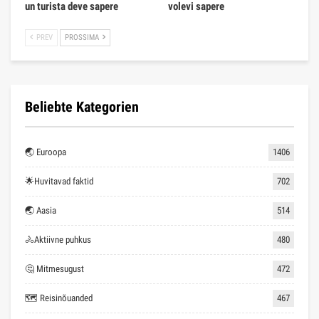
un turista deve sapere
volevi sapere
PREV
PROSSIMA
Beliebte Kategorien
🌏 Euroopa
1406
🌟Huvitavad faktid
702
🌏 Aasia
514
🚴Aktiivne puhkus
480
🤔 Mitmesugust
472
🗺 Reisinõuanded
467