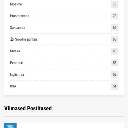
Moskva
78
Prantsusmaa
78
Saksamaa
69
🏖 Soodne puhkus
68
Kreeka
60
Peterburi
55
Inglismaa
53
USA
51
Viimased Postitused
TÜRGI