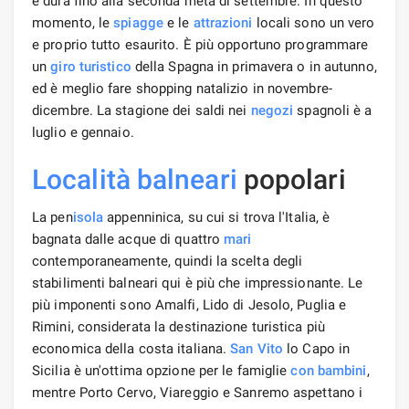
e dura fino alla seconda metà di settembre. In questo
momento, le
spiagge
e le
attrazioni
locali sono un vero
e proprio tutto esaurito. È più opportuno programmare
un
giro turistico
della Spagna in primavera o in autunno,
ed è meglio fare shopping natalizio in novembre-
dicembre. La stagione dei saldi nei
negozi
spagnoli è a
luglio e gennaio.
Località balneari
popolari
La pen
isola
appenninica, su cui si trova l'Italia, è
bagnata dalle acque di quattro
mari
contemporaneamente, quindi la scelta degli
stabilimenti balneari qui è più che impressionante. Le
più imponenti sono Amalfi, Lido di Jesolo, Puglia e
Rimini, considerata la destinazione turistica più
economica della costa italiana.
San Vito
lo Capo in
Sicilia è un'ottima opzione per le famiglie
con bambini
,
mentre Porto Cervo, Viareggio e Sanremo aspettano i