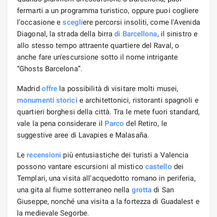
fermarti a un programma turistico, oppure puoi cogliere
l'occasione e
scegli
ere percorsi insoliti, come l'Avenida
Diagonal, la strada della birra
di Barcellona
, ​​il sinistro e
allo stesso tempo attraente quartiere del Raval, o
anche fare un'escursione sotto il nome intrigante
“Ghosts Barcelona”.
Madrid
offre
la possibilità di visitare molti musei,
monumenti storici
e architettonici, ristoranti spagnoli e
quartieri borghesi della città. Tra le mete fuori standard,
vale la pena considerare il
Parco
del Retiro, le
suggestive aree di Lavapies e Malasaña.
Le
recensioni
più entusiastiche dei turisti a Valencia
possono vantare escursioni al mistico
castello
dei
Templari, una visita all'acquedotto romano in periferia,
una gita al fiume sotterraneo nella
grotta
di San
Giuseppe, nonché una visita a la fortezza di Guadalest e
la medievale Segorbe.