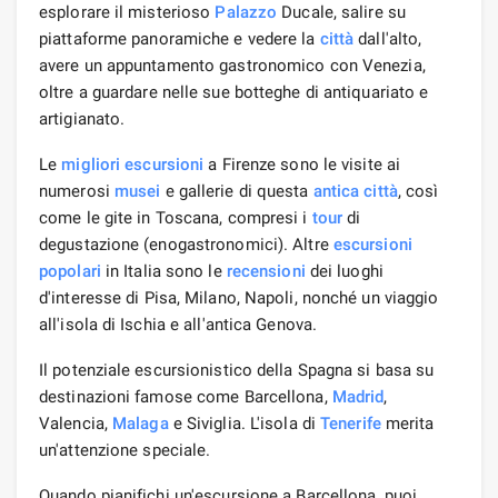
esplorare il misterioso
Palazzo
Ducale, salire su
piattaforme panoramiche e vedere la
città
dall'alto,
avere un appuntamento gastronomico con Venezia,
oltre a guardare nelle sue botteghe di antiquariato e
artigianato.
Le
migliori escursioni
a Firenze sono le visite ai
numerosi
musei
e gallerie di questa
antica città
, così
come le gite in Toscana, compresi i
tour
di
degustazione (enogastronomici). Altre
escursioni
popolari
in Italia sono le
recensioni
dei luoghi
d'interesse di Pisa, Milano, Napoli, nonché un viaggio
all'isola di Ischia e all'antica Genova.
Il potenziale escursionistico della Spagna si basa su
destinazioni famose come Barcellona, ​​​​
Madrid
,
Valencia,
Malaga
e Siviglia. L'isola di
Tenerife
merita
un'attenzione speciale.
Quando pianifichi un'escursione a Barcellona, ​​​​puoi