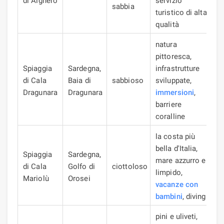
di Alghero
servizio
sabbia
turistico di alta
qualità
natura
pittoresca,
Spiaggia
Sardegna,
infrastrutture
di Cala
Baia di
sabbioso
sviluppate,
Dragunara
Dragunara
immersioni
,
barriere
coralline
la costa più
bella d'Italia,
Spiaggia
Sardegna,
mare azzurro e
di Cala
Golfo di
ciottoloso
limpido,
Mariolù
Orosei
vacanze con
bambini
, diving
pini e uliveti,