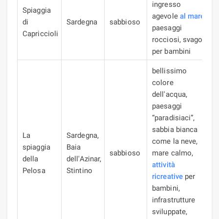
ingresso
Spiaggia
agevole
al mare
,
di
Sardegna
sabbioso
paesaggi
Capriccioli
rocciosi, svago
per bambini
bellissimo
colore
dell'acqua,
paesaggi
“paradisiaci”,
sabbia bianca
La
Sardegna,
come la neve,
spiaggia
Baia
sabbioso
mare calmo,
della
dell'Azinar,
attività
Pelosa
Stintino
ricreative
per
bambini,
infrastrutture
sviluppate,