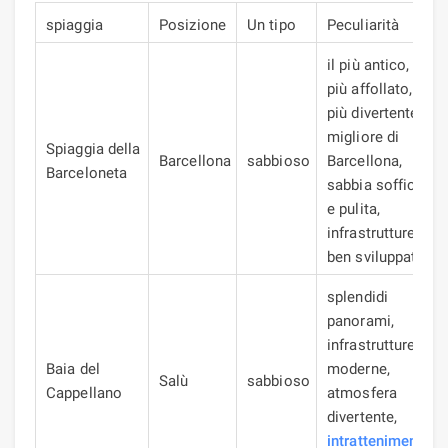
spiaggia
Posizione
Un tipo
Peculiarità
il più antico, il
più affollato, il
più divertente: il
migliore di
Spiaggia della
Barcellona
sabbioso
Barcellona, ​​
Barceloneta
sabbia soffice
e pulita,
infrastrutture
ben sviluppate
splendidi
panorami,
infrastrutture
Baia del
moderne,
Salù
sabbioso
Cappellano
atmosfera
divertente,
intrattenimento