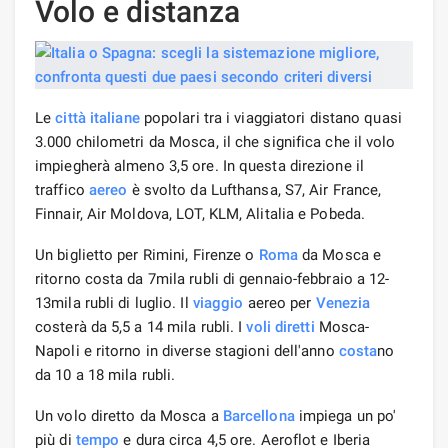
Volo e distanza
Le
città italiane
popolari tra i viaggiatori distano quasi
3.000 chilometri da Mosca, il che significa che il volo
impiegherà almeno 3,5 ore. In questa direzione il
traffico
aereo
è svolto da Lufthansa, S7, Air France,
Finnair, Air Moldova, LOT, KLM, Alitalia e Pobeda.
Un biglietto per Rimini, Firenze o
Roma
da Mosca e
ritorno costa da 7mila rubli di gennaio-febbraio a 12-
13mila rubli di luglio. Il
viaggio
aereo per
Venezia
costerà da 5,5 a 14 mila rubli. I
voli diretti
Mosca-
Napoli e ritorno in diverse stagioni dell'anno
costa
no
da 10 a 18 mila rubli.
Un volo diretto da Mosca a
Barcellona
impiega un po'
più di
tempo
e dura circa 4,5 ore. Aeroflot e Iberia