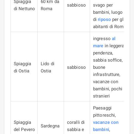
Spiaggia
60 km da
sabbioso
svago per
di Nettuno
Roma
bambini, luogo
di
riposo
per gli
abitanti di Roma
ingresso
al
mare
in leggera
pendenza,
sabbia soffice,
Spiaggia
Lido di
sabbioso
buone
di Ostia
Ostia
infrastrutture,
vacanze con
bambini, pochi
stranieri
Paesaggi
pittoreschi,
Spiaggia
coralli
di
vacanze con
Sardegna
del Pevero
sabbia e
bambini
,