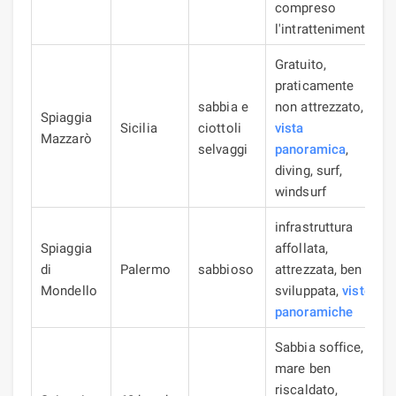
compreso
l'intrattenimento
Gratuito,
praticamente
sabbia e
non attrezzato,
Spiaggia
Sicilia
ciottoli
vista
Mazzarò
selvaggi
panoramica
,
diving, surf,
windsurf
infrastruttura
Spiaggia
affollata,
di
Palermo
sabbioso
attrezzata, ben
Mondello
sviluppata,
viste
panoramiche
Sabbia soffice,
mare ben
riscaldato,