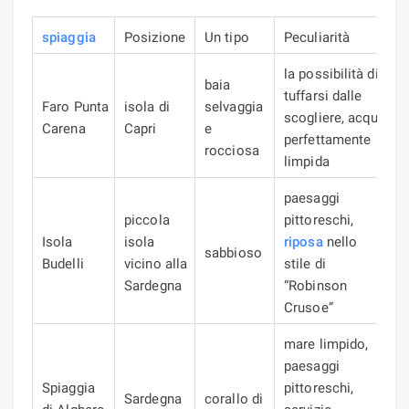
spiaggia
Posizione
Un tipo
Peculiarità
la possibilità di
baia
tuffarsi dalle
Faro Punta
isola di
selvaggia
scogliere, acqua
Carena
Capri
e
perfettamente
rocciosa
limpida
paesaggi
piccola
pittoreschi,
Isola
isola
riposa
nello
sabbioso
Budelli
vicino alla
stile di
Sardegna
“Robinson
Crusoe”
mare limpido,
paesaggi
Spiaggia
pittoreschi,
Sardegna
corallo
di