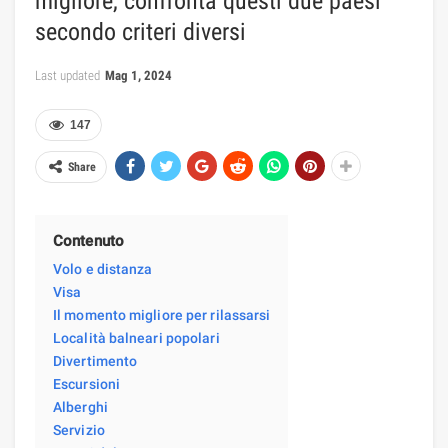
migliore, confronta questi due paesi
secondo criteri diversi
Last updated
Mag 1, 2024
147
Share
Contenuto
Volo e distanza
Visa
Il momento migliore per rilassarsi
Località balneari popolari
Divertimento
Escursioni
Alberghi
Servizio