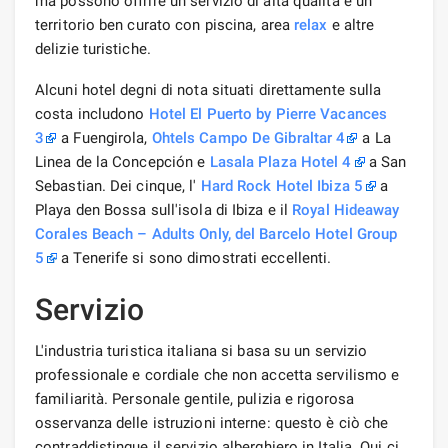
ma possono offrire un servizio di alta qualità e un
territorio ben curato con piscina, area
relax
e altre
delizie turistiche.
Alcuni hotel degni di nota situati direttamente sulla
costa includono
Hotel El Puerto by Pierre Vacances
3
a Fuengirola,
Ohtels Campo De Gibraltar 4
a La
Linea de la Concepción e
Lasala Plaza Hotel 4
a San
Sebastian. Dei cinque, l'
Hard Rock Hotel Ibiza 5
a
Playa den Bossa sull'isola di Ibiza e il
Royal Hideaway
Corales Beach – Adults Only, del Barcelo Hotel Group
5
a Tenerife si sono dimostrati eccellenti.
Servizio
L'industria turistica italiana si basa su un servizio
professionale e cordiale che non accetta servilismo e
familiarità. Personale gentile, pulizia e rigorosa
osservanza delle istruzioni interne: questo è ciò che
contraddistingue il servizio alberghiero in Italia. Qui ci