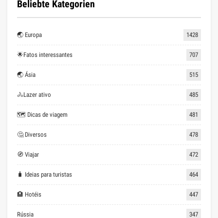
Beliebte Kategorien
🌏 Europa
1428
🌟Fatos interessantes
707
🌏 Ásia
515
🚴Lazer ativo
485
🗺 Dicas de viagem
481
🤔 Diversos
478
🧭 Viajar
472
🧳 Ideias para turistas
464
🏨 Hotéis
447
Rússia
347