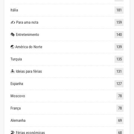
Itália
181
✍ Para uma nota
159
🎭 Entretenimento
140
🌏 América do Norte
139
Turquia
135
🏝 Ideias para férias
131
Espanha
127
Moscovo
78
França
78
Alemanha
69
🏖 Férias económicas
68