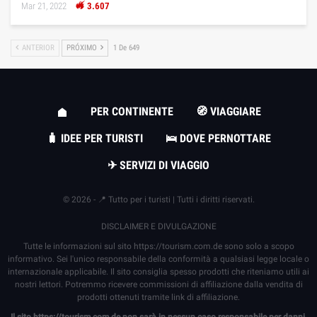
Mar 21, 2022
3.607
ANTERIOR
PRÓXIMO
1 De 649
PER CONTINENTE
🧭 VIAGGIARE
🧳 IDEE PER TURISTI
🛌 DOVE PERNOTTARE
✈ SERVIZI DI VIAGGIO
© 2026 - 📍 Tutto per i turisti | Tutti i diritti riservati.
DISCLAIMER E DIVULGAZIONE
Tutte le informazioni sul sito
https://tourism.com.de
sono solo a scopo
informativo. Sei l'unico responsabile della conformità a qualsiasi legge locale o
internazionale applicabile. Il sito consiglia spesso prodotti che riteniamo utili ai
nostri lettori. Potremmo ricevere commissioni di affiliazione dalla vendita di
prodotti ottenuti tramite link di affiliazione.
Il sito
https://tourism.com.de
non sarà in nessun caso responsabile per danni,