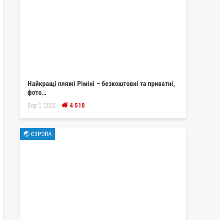
Найкращі пляжі Ріміні – безкоштовні та приватні,
фото…
Вер 5, 2022
4 510
🌏 ЄВРОПА