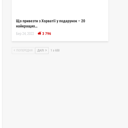
Що привезти з Хорватії у подарунок – 20
найкращих…
Бер 24, 2022
3 796
ПОПЕРЕДНЯ
ДАЛІ
1 з 650