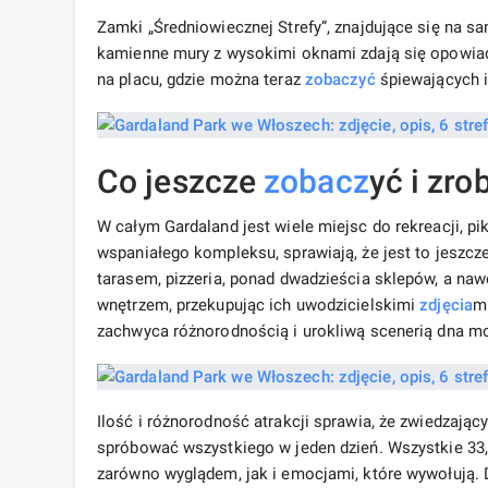
Zamki „Średniowiecznej Strefy”, znajdujące się na s
kamienne mury z wysokimi oknami zdają się opowiada
na placu, gdzie można teraz
zobaczyć
śpiewających i
Co jeszcze
zobacz
yć i zro
W całym Gardaland jest wiele miejsc do rekreacji, pi
wspaniałego kompleksu, sprawiają, że jest to jeszcz
tarasem, pizzeria, ponad dwadzieścia sklepów, a na
wnętrzem, przekupując ich uwodzicielskimi
zdjęcia
m
zachwyca różnorodnością i urokliwą scenerią dna m
Ilość i różnorodność atrakcji sprawia, że ​​zwiedzający
spróbować wszystkiego w jeden dzień. Wszystkie 33, 
zarówno wyglądem, jak i emocjami, które wywołują. 