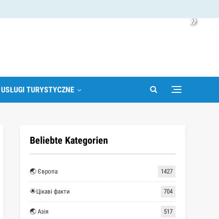
»
 USŁUGI TURYSTYCZNE
Beliebte Kategorien
🌏 Європа
1427
🌟Цікаві факти
704
🌏 Азія
517