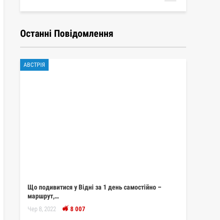
Останні Повідомлення
АВСТРІЯ
Що подивитися у Відні за 1 день самостійно –
маршрут,…
Чер 8, 2022
8 007