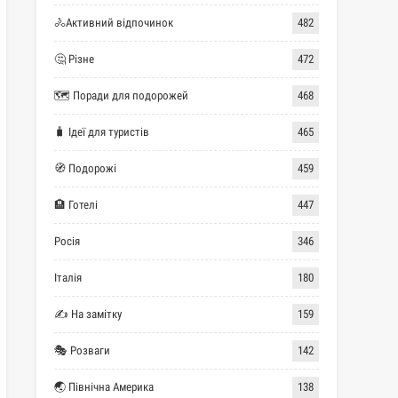
🚴Активний відпочинок
482
🤔 Різне
472
🗺 Поради для подорожей
468
🧳 Ідеї для туристів
465
🧭 Подорожі
459
🏨 Готелі
447
Росія
346
Італія
180
✍ На замітку
159
🎭 Розваги
142
🌏 Північна Америка
138