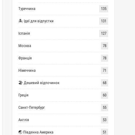
Туреччина
135
🏝 Ідеї для відпустки
131
Іспанія
127
Москва
78
Франція
78
Німеччина
71
🏖 Дешевий відпочинок
68
Греція
60
Санкт-Петербург
55
Англія
53
🌏 Південна Америка
51