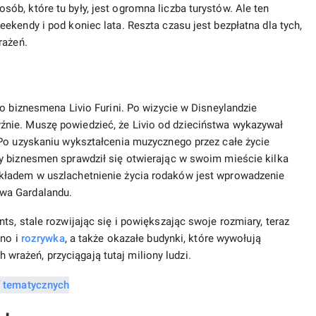
b, które tu były, jest ogromna liczba turystów. Ale ten
ekendy i pod koniec lata. Reszta czasu jest bezpłatna dla tych,
rażeń.
o biznesmena Livio Furini. Po wizycie w Disneylandzie
nie. Muszę powiedzieć, że Livio od dzieciństwa wykazywał
 Po uzyskaniu wykształcenia muzycznego przez całe życie
y biznesmen sprawdził się otwierając w swoim mieście kilka
kładem w uszlachetnienie życia rodaków jest wprowadzenie
wa Gardalandu.
s, stale rozwijając się i powiększając swoje rozmiary, teraz
kno i
rozrywka
, a także okazałe budynki, które wywołują
ażeń, przyciągają tutaj miliony ludzi.