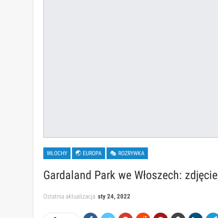
WŁOCHY
🌏 EUROPA
🎭 ROZRYWKA
Gardaland Park we Włoszech: zdjęcie,
Ostatnia aktualizacja
sty 24, 2022