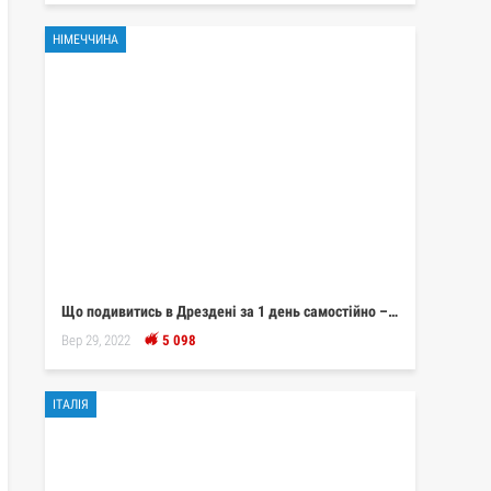
НІМЕЧЧИНА
Що подивитись в Дрездені за 1 день самостійно –…
Вер 29, 2022
5 098
ІТАЛІЯ