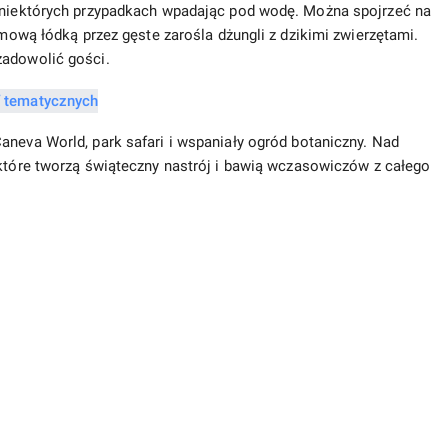
w niektórych przypadkach wpadając pod wodę. Można spojrzeć na
umową łódką przez gęste zarośla dżungli z dzikimi zwierzętami.
zadowolić gości.
aneva World, park safari i wspaniały ogród botaniczny. Nad
 które tworzą świąteczny nastrój i bawią wczasowiczów z całego