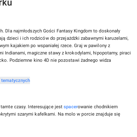
rku
ch. Dla najmłodszych Gości Fantasy Kingdom to doskonały
ją dzieci i ich rodziców do przejażdżki zabawnymi karuzelami,
wym kajakiem po wspaniałej rzece. Graj w pawilony z
i Indianami, magiczne stawy z krokodylami, hipopotamy, piraci
ecko. Podziemne kino 4D nie pozostawi żadnego widza
tamte czasy. Interesujące jest
spacer
owanie chodnikiem
rytymi szarymi kafelkami. Na molo w porcie znajduje się