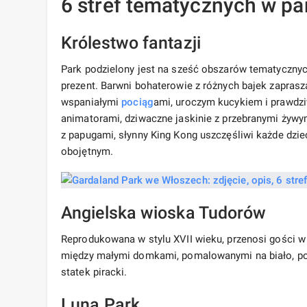
6 stref tematycznych w pa
Królestwo fantazji
Park podzielony jest na sześć obszarów tematyczny
prezent. Barwni bohaterowie z różnych bajek zaprasza
wspaniałymi
pociąg
ami, uroczym kucykiem i prawdzi
animatorami, dziwaczne jaskinie z przebranymi żywym
z papugami, słynny King Kong uszczęśliwi każde dzi
obojętnym.
Angielska wioska Tudorów
Reprodukowana w stylu XVII wieku, przenosi gości w 
między małymi domkami, pomalowanymi na biało, pok
statek piracki.
Luna Park