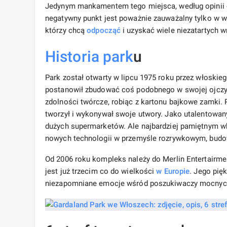
Jedynym mankamentem tego miejsca, według opinii osó
negatywny punkt jest poważnie zauważalny tylko w we
którzy chcą
odpocząć
i uzyskać wiele niezatartych w
Historia
park
u
Park został otwarty w lipcu 1975 roku przez włoskieg
postanowił zbudować coś podobnego w swojej ojczyź
zdolności twórcze, robiąc z kartonu bajkowe zamki.
tworzył i wykonywał swoje utwory. Jako utalentowan
dużych supermarketów. Ale najbardziej pamiętnym w
nowych technologii w przemyśle rozrywkowym, budo
Od 2006 roku kompleks należy do Merlin Entertairment
jest już trzecim co do wielkości
w Europie
. Jego pię
niezapomniane emocje wśród poszukiwaczy mocnych wr