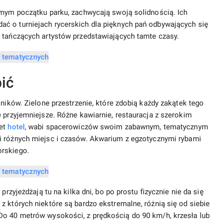
amym początku parku, zachwycają swoją solidnością. Ich
ć o turniejach rycerskich dla pięknych pań odbywających się
 tańczących artystów przedstawiających tamte czasy.
bić
kników. Zielone przestrzenie, które zdobią każdy zakątek tego
e przyjemniejsze. Różne kawiarnie, restauracja z szerokim
wet
hotel
, wabi spacerowiczów swoim zabawnym, tematycznym
i różnych miejsc i czasów. Akwarium z egzotycznymi rybami
orskiego.
 przyjeżdżają tu na kilka dni, bo po prostu fizycznie nie da się
z których niektóre są bardzo ekstremalne, różnią się od siebie
Do 40 metrów wysokości, z prędkością do 90 km/h, krzesła lub