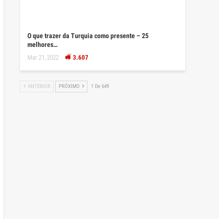
O que trazer da Turquia como presente – 25
melhores…
Mar 21, 2022
3.607
ANTERIOR
PRÓXIMO
1 De 649