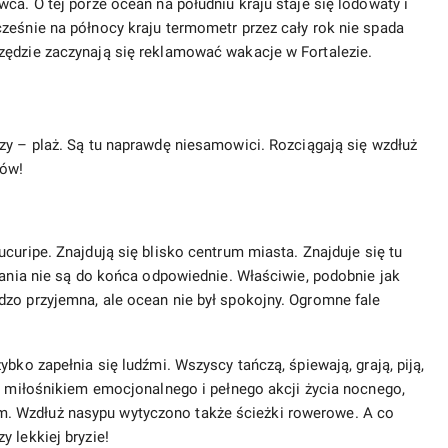
ca. O tej porze ocean na południu kraju staje się lodowaty i
ześnie na północy kraju termometr przez cały rok nie spada
zędzie zaczynają się reklamować wakacje w Fortalezie.
zy – plaż. Są tu naprawdę niesamowici. Rozciągają się wzdłuż
rów!
curipe. Znajdują się blisko centrum miasta. Znajduje się tu
wania nie są do końca odpowiednie. Właściwie, podobnie jak
dzo przyjemna, ale ocean nie był spokojny. Ogromne fale
bko zapełnia się ludźmi. Wszyscy tańczą, śpiewają, grają, piją,
eś miłośnikiem emocjonalnego i pełnego akcji życia nocnego,
. Wzdłuż nasypu wytyczono także ścieżki rowerowe. A co
y lekkiej bryzie!