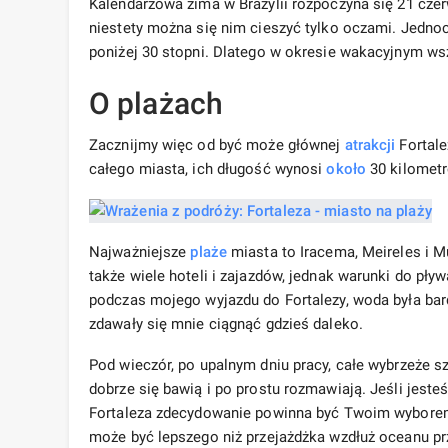
Kalendarzowa zima w Brazylii rozpoczyna się 21 czerw
niestety można się nim cieszyć tylko oczami. Jednoc
poniżej 30 stopni. Dlatego w okresie wakacyjnym ws
O plażach
Zacznijmy więc od być może głównej
atrakcji
Fortale
całego miasta, ich długość wynosi
około
30 kilomet
Najważniejsze
plaże
miasta to Iracema, Meireles i Mu
także wiele hoteli i zajazdów, jednak warunki do pły
podczas mojego wyjazdu do Fortalezy, woda była bar
zdawały się mnie ciągnąć gdzieś daleko.
Pod wieczór, po upalnym dniu pracy, całe wybrzeże szy
dobrze się bawią i po prostu rozmawiają. Jeśli jest
Fortaleza zdecydowanie powinna być Twoim wyborem
może być lepszego niż przejażdżka wzdłuż oceanu prz