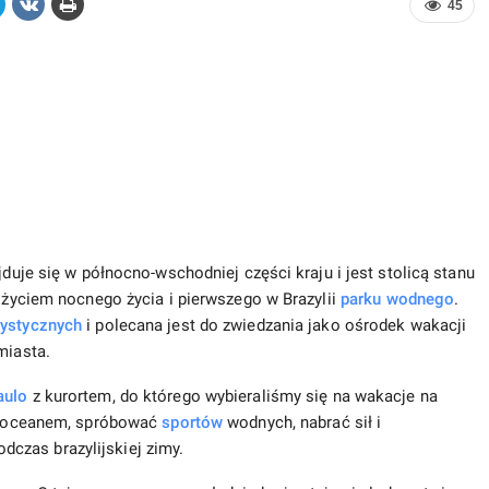
45
jduje się w północno-wschodniej części kraju i jest stolicą stanu
o życiem nocnego życia i pierwszego w Brazylii
parku wodnego
.
rystycznych
i polecana jest do zwiedzania jako ośrodek wakacji
miasta.
aulo
z kurortem, do którego wybieraliśmy się na wakacje na
się oceanem, spróbować
sportów
wodnych, nabrać sił i
czas brazylijskiej zimy.