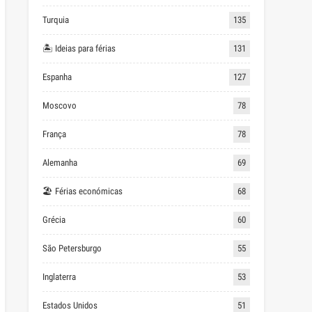
Turquia
135
🏝 Ideias para férias
131
Espanha
127
Moscovo
78
França
78
Alemanha
69
🏖 Férias económicas
68
Grécia
60
São Petersburgo
55
Inglaterra
53
Estados Unidos
51