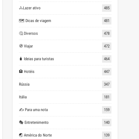
🚴Lazer ativo
485
🗺 Dicas de viagem
481
🤔 Diversos
478
🧭 Viajar
472
🧳 Ideias para turistas
464
🏨 Hotéis
447
Rússia
347
Itália
181
✍ Para uma nota
159
🎭 Entretenimento
140
🌏 América do Norte
139