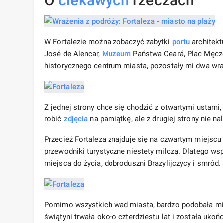
O
ciekawych
rzeczach
W Fortalezie można zobaczyć zabytki
portu
architektu
José de Alencar,
Muzeum
Państwa Ceará, Plac Męcze
historycznego centrum miasta, pozostały mi dwa wra
Z jednej strony chce się chodzić z otwartymi ustam
robić
zdjęcia
na pamiątkę, ale z drugiej strony nie na
Przecież Fortaleza znajduje się na czwartym miejscu 
przewodniki turystyczne niestety milczą. Dlatego współ
miejsca do życia, dobroduszni Brazylijczycy i smród.
Pomimo wszystkich wad miasta, bardzo podobała mi 
świątyni trwała około czterdziestu lat i została uk