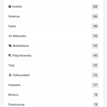
🏨 Hotellid
438
Venemaa
346
Itaalia
180
✍ Märkuseks
159
🎭 Meelelahutus
142
🌏 Põhja-Ameerika
140
Türgi
135
🏝 Puhkuseideed
133
Hispaania
127
Moskva
78
Prantsusmaa
78