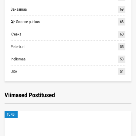
Saksamaa
69
🏖 Soodne puhkus
68
Kreeka
60
Peterburi
55
Inglismaa
53
USA
51
Viimased Postitused
TÜRGI