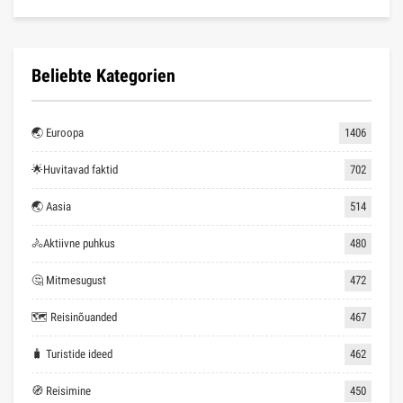
Beliebte Kategorien
🌏 Euroopa
1406
🌟Huvitavad faktid
702
🌏 Aasia
514
🚴Aktiivne puhkus
480
🤔 Mitmesugust
472
🗺 Reisinõuanded
467
🧳 Turistide ideed
462
🧭 Reisimine
450