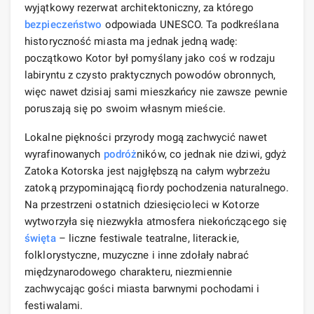
wyjątkowy rezerwat architektoniczny, za którego
bezpieczeństwo
odpowiada UNESCO. Ta podkreślana
historyczność miasta ma jednak jedną wadę:
początkowo Kotor był pomyślany jako coś w rodzaju
labiryntu z czysto praktycznych powodów obronnych,
więc nawet dzisiaj sami mieszkańcy nie zawsze pewnie
poruszają się po swoim własnym mieście.
Lokalne piękności przyrody mogą zachwycić nawet
wyrafinowanych
podróż
ników, co jednak nie dziwi, gdyż
Zatoka Kotorska jest najgłębszą na całym wybrzeżu
zatoką przypominającą fiordy pochodzenia naturalnego.
Na przestrzeni ostatnich dziesięcioleci w Kotorze
wytworzyła się niezwykła atmosfera niekończącego się
święta
– liczne festiwale teatralne, literackie,
folklorystyczne, muzyczne i inne zdołały nabrać
międzynarodowego charakteru, niezmiennie
zachwycając gości miasta barwnymi pochodami i
festiwalami.