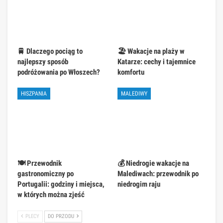
🚆 Dlaczego pociąg to
🏖️ Wakacje na plaży w
najlepszy sposób
Katarze: cechy i tajemnice
podróżowania po Włoszech?
komfortu
HISZPANIA
MALEDIWY
🍽️ Przewodnik
💰 Niedrogie wakacje na
gastronomiczny po
Malediwach: przewodnik po
Portugalii: godziny i miejsca,
niedrogim raju
w których można zjeść
PLECY
DO PRZODU