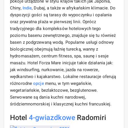
pokoje urządzone w stylu krajów takich jak Japonia,
Chiny,
Indie
, Dubaj, a także w afrykańskim klimacie. Do
dyspozycji gości są tarasy do wypoczynku i opalania
oraz prywatna plaża w pierwszej linii. Oprócz
tradycyjnego dla kompleksów hotelowych tego
poziomu basenu zewnętrznego, znajduje się tu również
basen z podgrzewaną wodą. Popularne usługi odnowy
biologicznej obejmują łaźnię turecką, wanny z
hydromasażem, centrum fitness, spa, saunę i sesje
masażu. Hotel Forza Mare inicjuje takie działania jak:
jak windsurfing, nurkowanie, jazda na rowerze,
wędkarstwo i kajakarstwo. Lokalne restauracje oferują
różnorodne
opcje
menu, w tym wegańskie,
wegetariańskie, bezlaktozowe, bezglutenowe.
Serwowane są dania kuchni narodowej,
śródziemnomorskiej i klasycznej kuchni francuskiej.
Hotel
4-gwiazdkowe
Radomiri