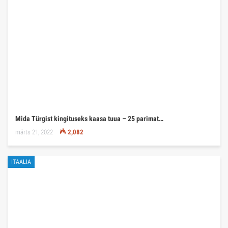
Mida Türgist kingituseks kaasa tuua – 25 parimat…
märts 21, 2022
2,082
ITAALIA