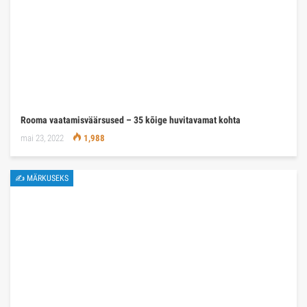
Rooma vaatamisväärsused – 35 kõige huvitavamat kohta
mai 23, 2022
1,988
✍ MÄRKUSEKS