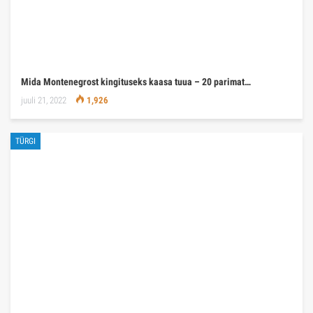
Mida Montenegrost kingituseks kaasa tuua – 20 parimat…
juuli 21, 2022
1,926
TÜRGI