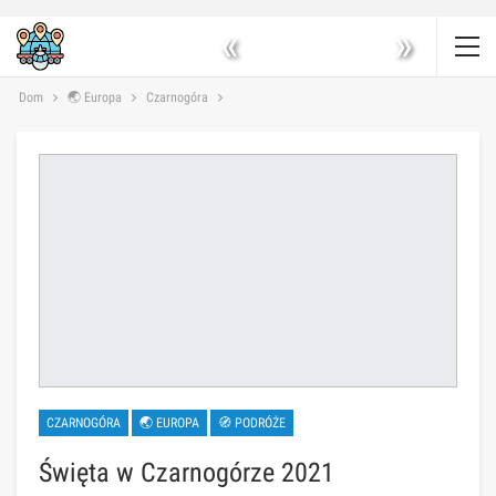
«
»
Dom
🌏 Europa
Czarnogóra
CZARNOGÓRA
🌏 EUROPA
🧭 PODRÓŻE
Święta w Czarnogórze 2021