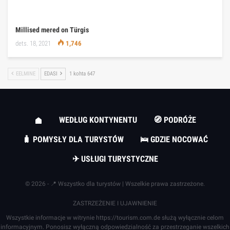
Millised mered on Türgis
dets. 18, 2021
1,746
EELMINE
EDASI
1 kohta 647
WEDŁUG KONTYNENTU
🧭 PODRÓŻE
🧳 POMYSŁY DLA TURYSTÓW
🛌 GDZIE NOCOWAĆ
✈ USŁUGI TURYSTYCZNE
© 2026 - 📍 Wszystko dla turystów | Wszelkie prawa zastrzeżone.
ZASTRZEŻENIE I UJAWNIENIE
Wszystkie informacje w witrynie
https://tourism.com.de
służą wyłącznie celom
informacyjnym. Ponosisz wyłączną odpowiedzialność za przestrzeganie wszelkich