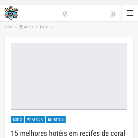
«
»
Casa
🌏 África
Egito
EGITO
🌏 ÁFRICA
🏨 HOTÉIS
15 melhores hotéis em recifes de coral