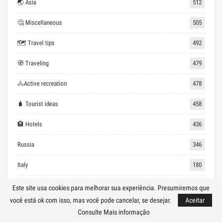
🌏 Asia
512
🤔 Miscellaneous
505
🗺 Travel tips
492
🧭 Traveling
479
🚴Active recreation
478
🧳 Tourist ideas
458
🏨 Hotels
436
Russia
346
Italy
180
✍ For a note
154
Este site usa cookies para melhorar sua experiência. Presumiremos que
você está ok com isso, mas você pode cancelar, se desejar.
Aceitar
🌏 North America
145
Consulte Mais informação