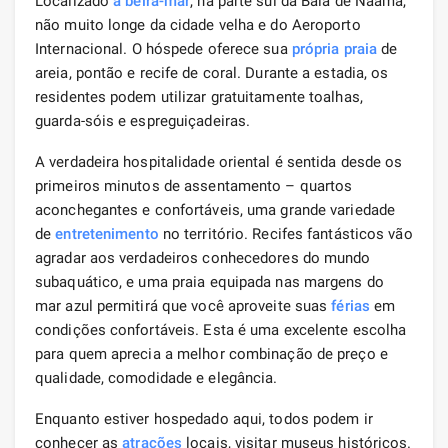
Localizado
à beira-mar
, na parte sul da Baía de Naama,
não muito longe da cidade velha e do Aeroporto
Internacional. O hóspede oferece sua
própria praia
de
areia, pontão e recife de coral. Durante a estadia, os
residentes podem utilizar gratuitamente toalhas,
guarda-sóis e espreguiçadeiras.
A verdadeira hospitalidade oriental é sentida desde os
primeiros minutos de assentamento – quartos
aconchegantes e confortáveis, uma grande variedade
de
entretenimento
no território. Recifes fantásticos vão
agradar aos verdadeiros conhecedores do mundo
subaquático, e uma praia equipada nas margens do
mar azul permitirá que você aproveite suas
férias
em
condições confortáveis. Esta é uma excelente escolha
para quem aprecia a melhor combinação de preço e
qualidade, comodidade e elegância.
Enquanto estiver hospedado aqui, todos podem ir
conhecer as
atrações
locais, visitar museus históricos.