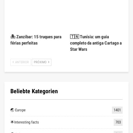
🏝️ Zanzibar: 15 truques para
🇹🇳 Tunísia: um guia
férias perfeitas
completo da antiga Cartago a
Star Wars
ANTERIOR
PRÓXIMO
Beliebte Kategorien
🌏 Europe
1401
🌟Interesting facts
703