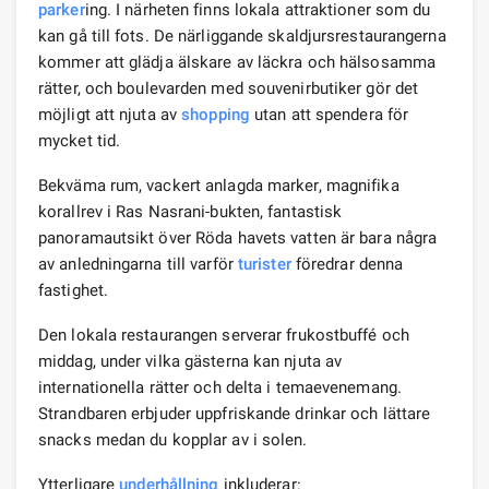
parker
ing. I närheten finns lokala attraktioner som du
kan gå till fots. De närliggande skaldjursrestaurangerna
kommer att glädja älskare av läckra och hälsosamma
rätter, och boulevarden med souvenirbutiker gör det
möjligt att njuta av
shopping
utan att spendera för
mycket tid.
Bekväma rum, vackert anlagda marker, magnifika
korallrev i Ras Nasrani-bukten, fantastisk
panoramautsikt över Röda havets vatten är bara några
av anledningarna till varför
turister
föredrar denna
fastighet.
Den lokala restaurangen serverar frukostbuffé och
middag, under vilka gästerna kan njuta av
internationella rätter och delta i temaevenemang.
Strandbaren erbjuder uppfriskande drinkar och lättare
snacks medan du kopplar av i solen.
Ytterligare
underhållning
inkluderar: