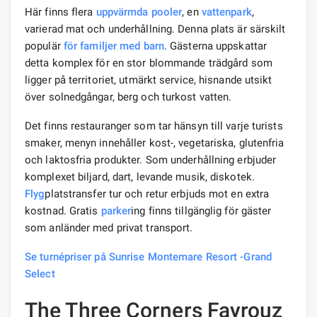
Här finns flera
uppvärmda pooler
, en
vattenpark
,
varierad mat och underhållning. Denna plats är särskilt
populär
för familjer
med barn
. Gästerna uppskattar
detta komplex för en stor blommande trädgård som
ligger på territoriet, utmärkt service, hisnande utsikt
över solnedgångar, berg och turkost vatten.
Det finns restauranger som tar hänsyn till varje turists
smaker, menyn innehåller kost-, vegetariska, glutenfria
och laktosfria produkter. Som underhållning erbjuder
komplexet biljard, dart, levande musik, diskotek.
Flyg
platstransfer tur och retur erbjuds mot en extra
kostnad. Gratis
parker
ing finns tillgänglig för gäster
som anländer med privat transport.
Se turnépriser på Sunrise Montemare Resort -Grand
Select
The Three Corners Fayrouz