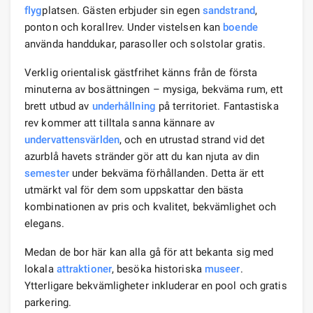
flyg
platsen. Gästen erbjuder sin egen
sandstrand
,
ponton och korallrev. Under vistelsen kan
boende
använda handdukar, parasoller och solstolar gratis.
Verklig orientalisk gästfrihet känns från de första
minuterna av bosättningen – mysiga, bekväma rum, ett
brett utbud av
underhållning
på territoriet. Fantastiska
rev kommer att tilltala sanna kännare av
undervattens
världen
, och en utrustad strand vid det
azurblå havets stränder gör att du kan njuta av din
semester
under bekväma förhållanden. Detta är ett
utmärkt val för dem som uppskattar den bästa
kombinationen av pris och kvalitet, bekvämlighet och
elegans.
Medan de bor här kan alla gå för att bekanta sig med
lokala
attraktioner
, besöka historiska
museer
.
Ytterligare bekvämligheter inkluderar en pool och gratis
parkering.