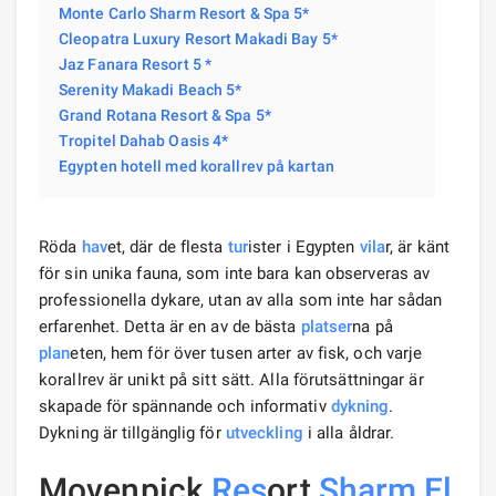
Monte Carlo Sharm Resort & Spa 5*
Cleopatra Luxury Resort Makadi Bay 5*
Jaz Fanara Resort 5 *
Serenity Makadi Beach 5*
Grand Rotana Resort & Spa 5*
Tropitel Dahab Oasis 4*
Egypten hotell med korallrev på kartan
Röda
hav
et, där de flesta
tur
ister i Egypten
vila
r, är känt
för sin unika fauna, som inte bara kan observeras av
professionella dykare, utan av alla som inte har sådan
erfarenhet. Detta är en av de bästa
platser
na på
plan
eten, hem för över tusen arter av fisk, och varje
korallrev är unikt på sitt sätt. Alla förutsättningar är
skapade för spännande och informativ
dykning
.
Dykning är tillgänglig för
utveckling
i alla åldrar.
Movenpick
Res
ort
Sharm El