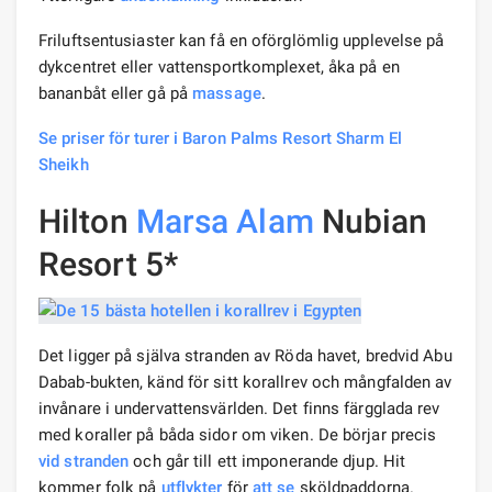
Friluftsentusiaster kan få en oförglömlig upplevelse på
dykcentret eller vattensportkomplexet, åka på en
bananbåt eller gå på
massage
.
Se priser för turer i Baron Palms Resort Sharm El
Sheikh
Hilton
Marsa Alam
Nubian
Resort 5*
Det ligger på själva stranden av Röda havet, bredvid Abu
Dabab-bukten, känd för sitt korallrev och mångfalden av
invånare i undervattensvärlden. Det finns färgglada rev
med koraller på båda sidor om viken. De börjar precis
vid stranden
och går till ett imponerande djup. Hit
kommer folk på
utflykter
för
att se
sköldpaddorna.