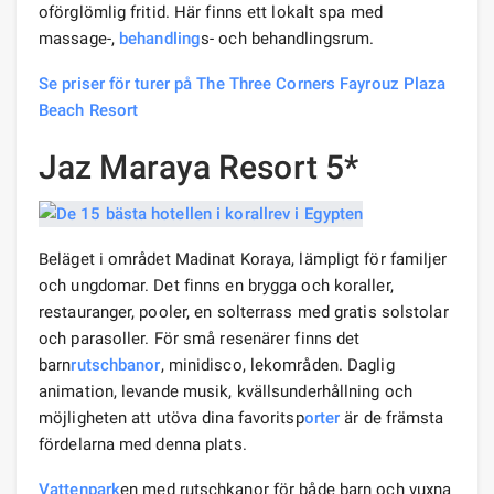
oförglömlig fritid. Här finns ett lokalt spa med
massage-,
behandling
s- och behandlingsrum.
Se priser för turer på The Three Corners Fayrouz Plaza
Beach Resort
Jaz Maraya Resort 5*
Beläget i området Madinat Koraya, lämpligt för familjer
och ungdomar. Det finns en brygga och koraller,
restauranger, pooler, en solterrass med gratis solstolar
och parasoller. För små resenärer finns det
barn
rutschbanor
, minidisco, lekområden. Daglig
animation, levande musik, kvällsunderhållning och
möjligheten att utöva dina favoritsp
orter
är de främsta
fördelarna med denna plats.
Vattenpark
en med rutschkanor för både barn och vuxna