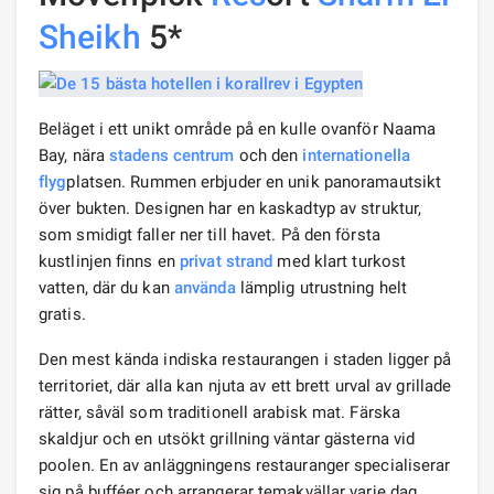
Sheikh
5*
Beläget i ett unikt område på en kulle ovanför Naama
Bay, nära
stadens centrum
och den
internationella
flyg
platsen. Rummen erbjuder en unik panoramautsikt
över bukten. Designen har en kaskadtyp av struktur,
som smidigt faller ner till havet. På den första
kustlinjen finns en
privat strand
med klart turkost
vatten, där du kan
använda
lämplig utrustning helt
gratis.
Den mest kända indiska restaurangen i staden ligger på
territoriet, där alla kan njuta av ett brett urval av grillade
rätter, såväl som traditionell arabisk mat. Färska
skaldjur och en utsökt grillning väntar gästerna vid
poolen. En av anläggningens restauranger specialiserar
sig på bufféer och arrangerar temakvällar varje dag.