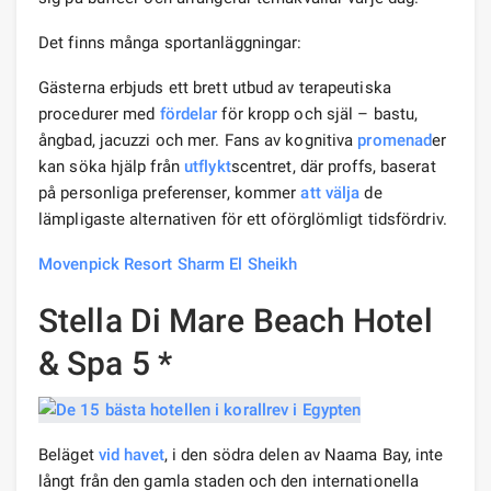
Det finns många sportanläggningar:
Gästerna erbjuds ett brett utbud av terapeutiska
procedurer med
fördelar
för kropp och själ – bastu,
ångbad, jacuzzi och mer. Fans av kognitiva
promenad
er
kan söka hjälp från
utflykt
scentret, där proffs, baserat
på personliga preferenser, kommer
att välja
de
lämpligaste alternativen för ett oförglömligt tidsfördriv.
Movenpick Resort Sharm El Sheikh
Stella Di Mare Beach Hotel
& Spa 5 *
Beläget
vid havet
, i den södra delen av Naama Bay, inte
långt från den gamla staden och den internationella