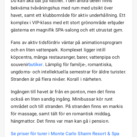
Du kan åka båt på vattnet. I den andra delen finns
bekväma tvåvåningshus med rum med utsikt över
havet, samt ett klubbområde för aktiv underhållning. Ett
komplex i VIP-klass med ett stort grönområde erbjuder
gästerna en magnifik SPA-salong och ett utrustat gym.
Fans av aktiv tidsfördriv väntar på animationsprogram
och en liten vattenpark. Komplexet ligger intill
köpcentra, många restauranger, barer, vattenpipa och
souvenir
butiker
. Lämplig för familje-, romantiska,
ungdoms- och intellektuella semestrar för äldre turister.
Stranden är på flera nivåer. Korall i närheten.
Ingången till havet är från en ponton, men det finns
också en liten sandig ingång. Minibussar kör runt
området och till stranden. På stranden finns en markis
för massage, samt tält för en romantisk middag,
hängmattor. Det finns var man kan gå i pension.
Se priser för turer i Monte Carlo Sharm Resort & Spa