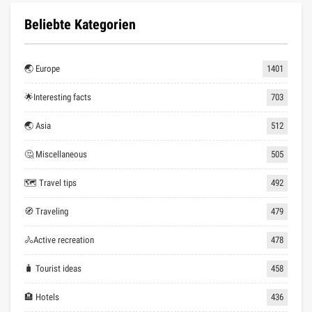
Beliebte Kategorien
🌏 Europe
1401
🌟Interesting facts
703
🌏 Asia
512
🤔 Miscellaneous
505
🗺 Travel tips
492
🧭 Traveling
479
🚴Active recreation
478
🧳 Tourist ideas
458
🏨 Hotels
436