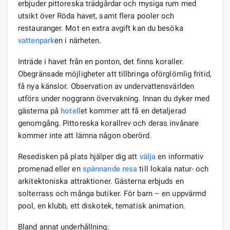
erbjuder pittoreska trädgårdar och mysiga rum med
utsikt över Röda havet, samt flera pooler och
restauranger. Mot en extra avgift kan du besöka
vattenpark
en i närheten.
Inträde i havet från en ponton, det finns koraller.
Obegränsade möjligheter att tillbringa oförglömlig fritid,
få nya känslor. Observation av undervattensvärlden
utförs under noggrann övervakning. Innan du dyker med
gästerna på
hotell
et kommer att få en detaljerad
genomgång. Pittoreska korallrev och deras invånare
kommer inte att lämna någon oberörd.
Resedisken på plats hjälper dig att
välja
en informativ
promenad eller en
spännande
resa
till lokala natur- och
arkitektoniska attraktioner. Gästerna erbjuds en
solterrass och många butiker. För barn – en uppvärmd
pool, en klubb, ett diskotek, tematisk animation.
Bland annat underhållning: