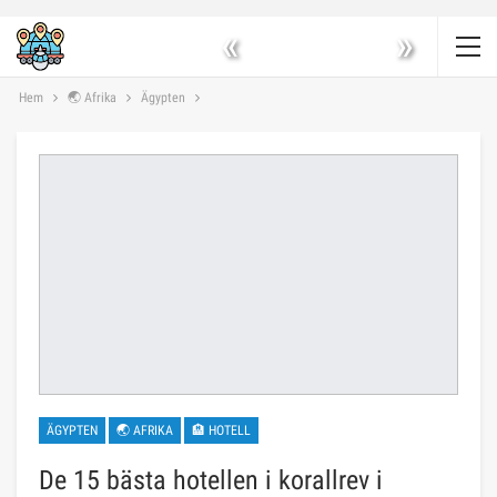
«
»
Hem
🌏 Afrika
Ägypten
ÄGYPTEN
🌏 AFRIKA
🏨 HOTELL
De 15 bästa hotellen i korallrev i