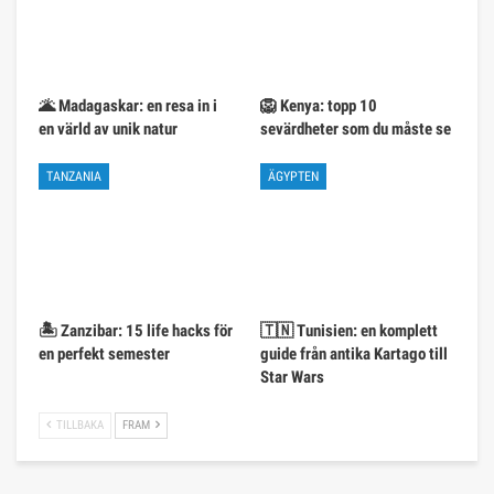
🌋 Madagaskar: en resa in i
🦁 Kenya: topp 10
en värld av unik natur
sevärdheter som du måste se
TANZANIA
ÄGYPTEN
🏝️ Zanzibar: 15 life hacks för
🇹🇳 Tunisien: en komplett
en perfekt semester
guide från antika Kartago till
Star Wars
TILLBAKA
FRAM