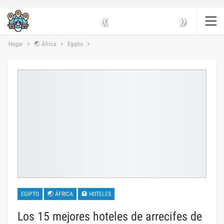
«
»
Hogar
🌏 África
Egipto
EGIPTO
🌏 ÁFRICA
🏨 HOTELES
Los 15 mejores hoteles de arrecifes de