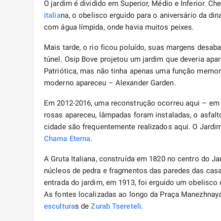
O jardim é dividido em Superior, Médio e Inferior. Ch
italia
na, o obelisco erguido para o aniversário da din
com água límpida, onde havia muitos peixes.
Mais tarde, o rio ficou poluído, suas margens desab
túnel. Osip Bove projetou um jardim que deveria apar
Patriótica, mas não tinha apenas uma função memor
moderno apareceu – Alexander Garden.
Em 2012-2016, uma reconstrução ocorreu aqui – em v
rosas apareceu, lâmpadas foram instaladas, o asfalto
cidade são frequentemente realizados aqui. O Jardi
Chama Eterna
.
A Gruta Italiana, construída em 1820 no centro do Ja
núcleos de pedra e fragmentos das paredes das casa
entrada do jardim, em 1913, foi erguido um obelisco 
As fontes localizadas ao longo da Praça Manezhna
escultura
s de
Zurab Tsereteli
.