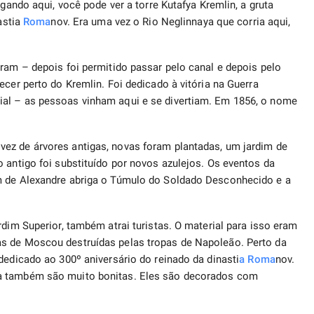
egando aqui, você pode ver a torre Kutafya Kremlin, a gruta
astia
Roma
nov. Era uma vez o Rio Neglinnaya que corria aqui,
aram – depois foi permitido passar pelo canal e depois pelo
ecer perto do Kremlin. Foi dedicado à vitória na Guerra
ial – as pessoas vinham aqui e se divertiam. Em 1856, o nome
ez de árvores antigas, novas foram plantadas, um jardim de
 antigo foi substituído por novos azulejos. Os eventos da
m de Alexandre abriga o Túmulo do Soldado Desconhecido e a
rdim Superior, também atrai turistas. O material para isso eram
s de Moscou destruídas pelas tropas de Napoleão. Perto da
dedicado ao 300º aniversário do reinado da dinasti
a Roma
nov.
ya também são muito bonitas. Eles são decorados com