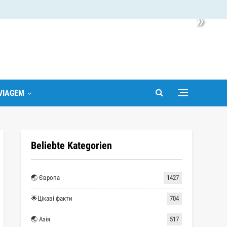
»
VIAGEM
Beliebte Kategorien
🌏 Європа
1427
🌟Цікаві факти
704
🌏 Азія
517