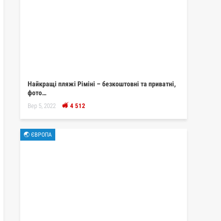
Найкращі пляжі Ріміні – безкоштовні та приватні,
фото…
Вер 5, 2022
4 512
🌏 ЄВРОПА