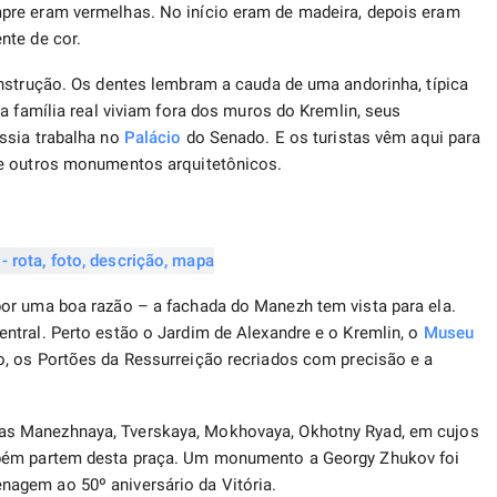
pre eram vermelhas. No início eram de madeira, depois eram
nte de cor.
nstrução. Os dentes lembram a cauda de uma andorinha, típica
a família real viviam fora dos muros do Kremlin, seus
ssia trabalha no
Palácio
do Senado. E os turistas vêm aqui para
 e outros monumentos arquitetônicos.
or uma boa razão – a fachada do Manezh tem vista para ela.
ntral. Perto estão o Jardim de Alexandre e o Kremlin, o
Museu
, os Portões da Ressurreição recriados com precisão e a
as Manezhnaya, Tverskaya, Mokhovaya, Okhotny Ryad, em cujos
mbém partem desta praça. Um monumento a Georgy Zhukov foi
agem ao 50º aniversário da Vitória.