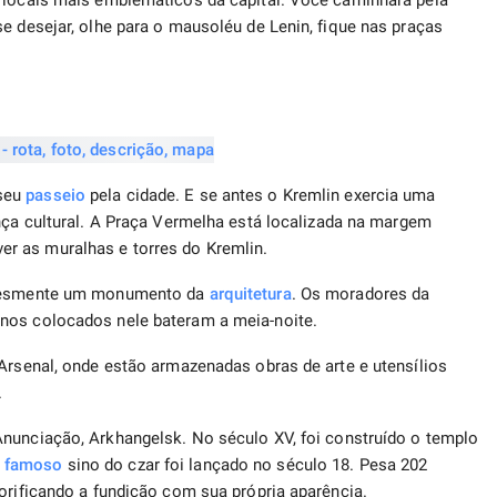
s locais mais emblemáticos da capital. Você caminhará pela
e desejar, olhe para o mausoléu de Lenin, fique nas praças
 seu
passeio
pela cidade. E se antes o Kremlin exercia uma
ça cultural. A Praça Vermelha está localizada na margem
r as muralhas e torres do Kremlin.
mplesmente um monumento da
arquitetura
. Os moradores da
inos colocados nele bateram a meia-noite.
 Arsenal, onde estão armazenadas obras de arte e utensílios
.
nunciação, Arkhangelsk. No século XV, foi construído o templo
O
famoso
sino do czar foi lançado no século 18. Pesa 202
orificando a fundição com sua própria aparência.