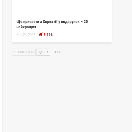
Що привезти з Хорватії у подарунок – 20
найкращих…
Бер 24, 2022
3 796
ПОПЕРЕДНЯ
ДАЛІ
1 з 650