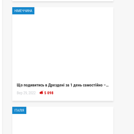
НІМЕЧЧИНА
Що подивитись в Дрездені за 1 день самостійно –…
Вер 29, 2022
5 098
ІТАЛІЯ