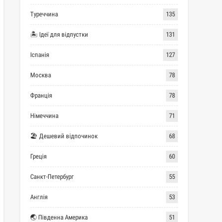
Туреччина
135
🏝 Ідеї для відпустки
131
Іспанія
127
Москва
78
Франція
78
Німеччина
71
🏖 Дешевий відпочинок
68
Греція
60
Санкт-Петербург
55
Англія
53
🌏 Південна Америка
51