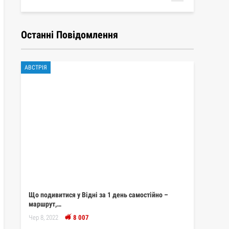
Останні Повідомлення
АВСТРІЯ
Що подивитися у Відні за 1 день самостійно –
маршрут,…
Чер 8, 2022
8 007