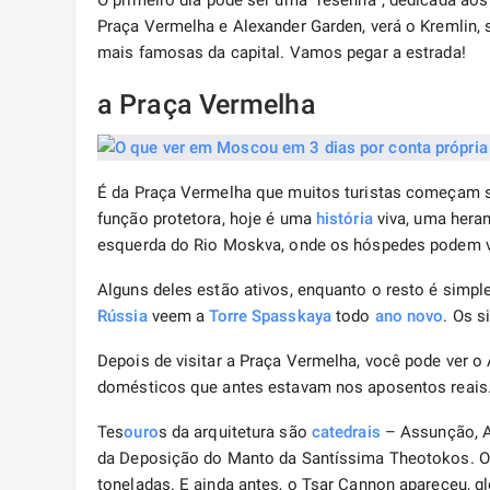
O primeiro dia pode ser uma “resenha”, dedicada ao
Praça Vermelha e Alexander Garden, verá o Kremlin, s
mais famosas da capital. Vamos pegar a estrada!
a Praça Vermelha
É da Praça Vermelha que muitos turistas começam
função protetora, hoje é uma
história
viva, uma heran
esquerda do Rio Moskva, onde os hóspedes podem ve
Alguns deles estão ativos, enquanto o resto é si
Rússia
veem a
Torre Spasskaya
todo
ano novo
. Os s
Depois de visitar a Praça Vermelha, você pode ver o
domésticos que antes estavam nos aposentos reais
Tes
ouro
s da arquitetura são
catedrais
– Assunção, A
da Deposição do Manto da Santíssima Theotokos. 
toneladas. E ainda antes, o Tsar Cannon apareceu, gl