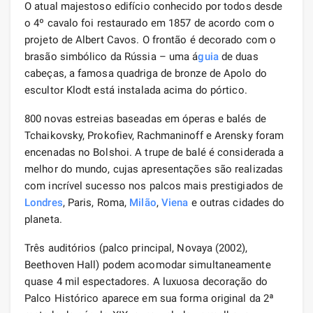
O atual majestoso edifício conhecido por todos desde
o 4º cavalo foi restaurado em 1857 de acordo com o
projeto de Albert Cavos. O frontão é decorado com o
brasão simbólico da Rússia – uma á
guia
de duas
cabeças, a famosa quadriga de bronze de Apolo do
escultor Klodt está instalada acima do pórtico.
800 novas estreias baseadas em óperas e balés de
Tchaikovsky, Prokofiev, Rachmaninoff e Arensky foram
encenadas no Bolshoi. A trupe de balé é considerada a
melhor do mundo, cujas apresentações são realizadas
com incrível sucesso nos palcos mais prestigiados de
Londres
, Paris, Roma,
Milão
,
Viena
e outras cidades do
planeta.
Três auditórios (palco principal, Novaya (2002),
Beethoven Hall) podem acomodar simultaneamente
quase 4 mil espectadores. A luxuosa decoração do
Palco Histórico aparece em sua forma original da 2ª