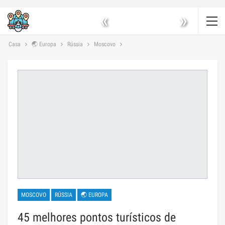
«
»
Casa
🌏 Europa
Rússia
Moscovo
MOSCOVO
RÚSSIA
🌏 EUROPA
45 melhores pontos turísticos de