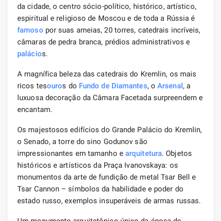
da cidade, o centro sócio-político, histórico, artístico,
espiritual e religioso de Moscou e de toda a Rússia é
famoso
por suas ameias, 20 torres, catedrais incríveis,
câmaras de pedra branca, prédios administrativos e
palácio
s.
A magnífica beleza das catedrais do Kremlin, os mais
ricos tes
ouro
s do
Fundo de Diamantes
, o
Arsenal
, a
luxuosa decoração da Câmara Facetada surpreendem e
encantam.
Os majestosos edifícios do Grande Palácio do Kremlin,
o Senado, a torre do sino Godunov são
impressionantes em tamanho e
arquitetura
. Objetos
históricos e artísticos da Praça Ivanovskaya: os
monumentos da arte de fundição de metal Tsar Bell e
Tsar Cannon – símbolos da habilidade e poder do
estado russo, exemplos insuperáveis ​​de armas russas.
Um monumento arquitetônico único da época de