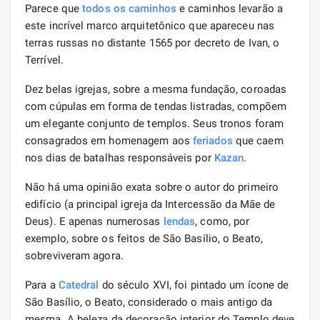
Parece que
todos os caminhos
e caminhos levarão a
este incrível marco arquitetônico que apareceu nas
terras russas no distante 1565 por decreto de Ivan, o
Terrível.
Dez belas igrejas, sobre a mesma fundação, coroadas
com cúpulas em forma de tendas listradas, compõem
um elegante conjunto de templos. Seus tronos foram
consagrados em homenagem aos
feriados
que caem
nos dias de batalhas responsáveis ​​por
Kazan
.
Não há uma opinião exata sobre o autor do primeiro
edifício (a principal igreja da Intercessão da Mãe de
Deus). E apenas numerosas
lendas
, como, por
exemplo, sobre os feitos de São Basílio, o Beato,
sobreviveram agora.
Para a
Catedral
do século XVI, foi pintado um ícone de
São Basílio, o Beato, considerado o mais antigo da
mesma. A beleza da decoração interior do Templo deve