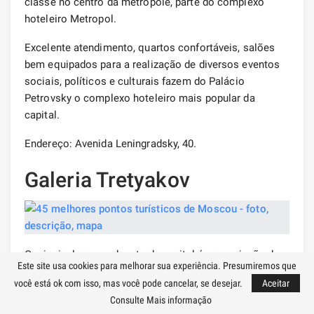
classe no centro da metrópole, parte do complexo
hoteleiro Metropol.
Excelente atendimento, quartos confortáveis, salões
bem equipados para a realização de diversos eventos
sociais, políticos e culturais fazem do Palácio
Petrovsky o complexo hoteleiro mais popular da
capital.
Endereço: Avenida Leningradsky, 40.
Galeria Tretyakov
O principal museu de arte da capital é uma criação de
Este site usa cookies para melhorar sua experiência. Presumiremos que
um patriota russo, filantropo e conhecedor de belas
você está ok com isso, mas você pode cancelar, se desejar.
Aceitar
artes nacionais, o comerciante P. I. Tretyakov. Dentro
Consulte Mais informação
das paredes da galeria
existem
obras-primas