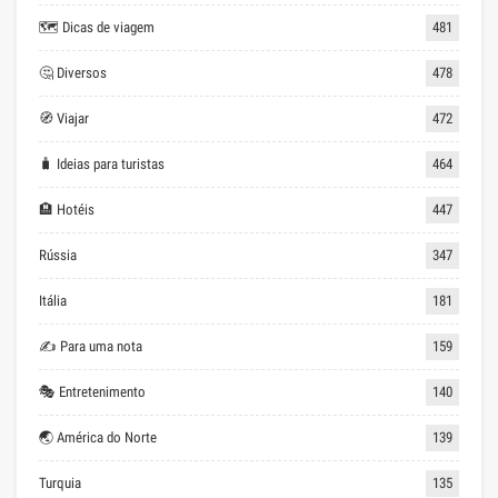
🗺 Dicas de viagem
481
🤔 Diversos
478
🧭 Viajar
472
🧳 Ideias para turistas
464
🏨 Hotéis
447
Rússia
347
Itália
181
✍ Para uma nota
159
🎭 Entretenimento
140
🌏 América do Norte
139
Turquia
135