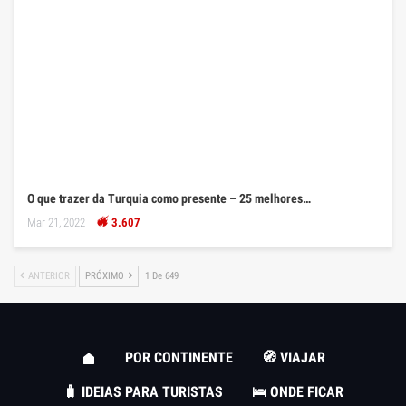
O que trazer da Turquia como presente – 25 melhores…
Mar 21, 2022
3.607
ANTERIOR
PRÓXIMO
1 De 649
POR CONTINENTE
🧭 VIAJAR
🧳 IDEIAS PARA TURISTAS
🛌 ONDE FICAR