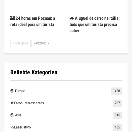
🏰 24 horas em Poznan: a
🚗 Aluguel de carro na Itália:
rota ideal para um turista
tudo que um turista precisa
saber
ANTERIOR
PRÓXIMO
Beliebte Kategorien
🌏 Europa
1428
🌟Fatos interessantes
707
🌏 Ásia
515
🚴Lazer ativo
485