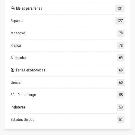
🏝 Ideias para férias
131
Espanha
127
Moscovo
78
França
78
Alemanha
69
🏖 Férias económicas
68
Grécia
60
São Petersburgo
55
Inglaterra
53
Estados Unidos
51