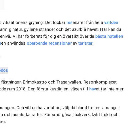
civilisationens gryning. Det lockar
res
enärer från hela
världen
rmig natur, gyllene stränder och det azurblå havet. Här kan du
nivå. Vi har förberett för dig en översikt över de
bästa hotellen
s
en användes
oberoende
recensioner
av
turister
.
*
or, fästningen Erimokastro och Traganvallen. Resortkomplexet
e rum 2018. Den första kustlinjen, vägen till
hav
et tar inte mer
ngen. Och vill du ha variation, välj då bland tre restauranger
a och asiatiska rätter. För smörgåsar, bakverk, kyld frukt och
rer.