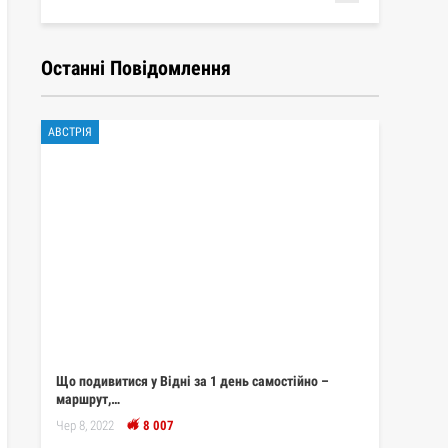
Останні Повідомлення
АВСТРІЯ
Що подивитися у Відні за 1 день самостійно –
маршрут,…
Чер 8, 2022
8 007