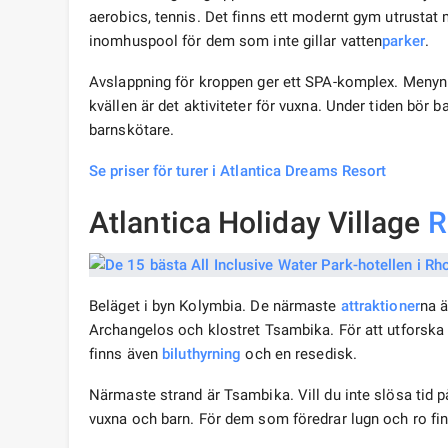
aerobics, tennis. Det finns ett modernt gym utrustat
inomhuspool för dem som inte gillar vatten
parker
.
Avslappning för kroppen ger ett SPA-komplex. Menyn 
kvällen är det aktiviteter för vuxna. Under tiden bör 
barnskötare.
Se priser för turer i Atlantica Dreams Resort
Atlantica Holiday Village
R
Beläget i byn Kolymbia. De närmaste
attraktioner
na ä
Archangelos och klostret Tsambika. För att utforsk
finns även
biluthyrning
och en resedisk.
Närmaste strand är Tsambika. Vill du inte slösa tid p
vuxna och barn. För dem som föredrar lugn och ro f