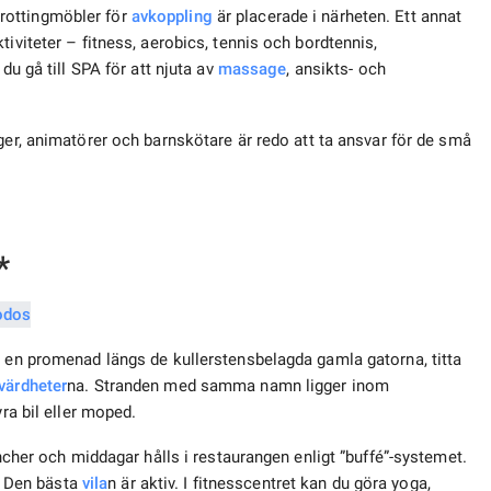
rottingmöbler för
avkoppling
är placerade i närheten. Ett annat
iviteter – fitness, aerobics, tennis och bordtennis,
du gå till SPA för att njuta av
massage
, ansikts- och
er, animatörer och barnskötare är redo att ta ansvar för de små
*
a en promenad längs de kullerstensbelagda gamla gatorna, titta
värdheter
na. Stranden med samma namn ligger inom
yra bil eller moped.
uncher och middagar hålls i restaurangen enligt ”buffé”-systemet.
r. Den bästa
vila
n är aktiv. I fitnesscentret kan du göra yoga,