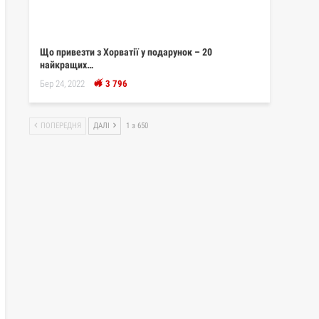
Що привезти з Хорватії у подарунок – 20
найкращих…
Бер 24, 2022
3 796
ПОПЕРЕДНЯ
ДАЛІ
1 з 650