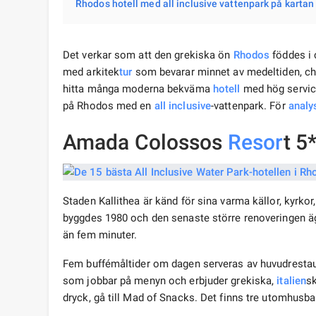
Rhodos hotell med all inclusive vattenpark på kartan
Det verkar som att den grekiska ön
Rhodos
föddes i 
med arkitek
tur
som bevarar minnet av medeltiden, cha
hitta många moderna bekväma
hotell
med hög service
på Rhodos med en
all inclusive
-vattenpark. För
analy
Amada Colossos
Resor
t 5
Staden Kallithea är känd för sina varma källor, kyrk
byggdes 1980 och den senaste större renoveringen ägd
än fem minuter.
Fem buffémåltider om dagen serveras av huvudrestaura
som jobbar på menyn och erbjuder grekiska,
italien
sk
dryck, gå till Mad of Snacks. Det finns tre utomhusba