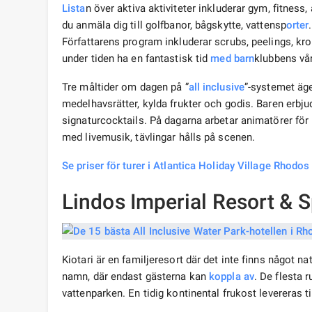
Lista
n över aktiva aktiviteter inkluderar gym, fitness
du anmäla dig till golfbanor, bågskytte, vattensp
orter
Författarens program inkluderar scrubs, peelings, kr
under tiden ha en fantastisk tid
med barn
klubbens vår
Tre måltider om dagen på ”
all inclusive
”-systemet äge
medelhavsrätter, kylda frukter och godis. Baren erbju
signaturcocktails. På dagarna arbetar animatörer för
med livemusik, tävlingar hålls på scenen.
Se priser för turer i Atlantica Holiday Village Rhodos
Lindos Imperial Resort & S
Kiotari är en familjeresort där det inte finns något 
namn, där endast gästerna kan
koppla av
. De flesta 
vattenparken. En tidig kontinental frukost levereras til