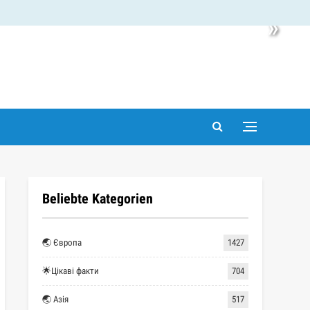
»
Beliebte Kategorien
🌏 Європа
1427
🌟Цікаві факти
704
🌏 Азія
517