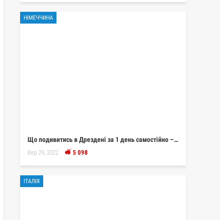
НІМЕЧЧИНА
Що подивитись в Дрездені за 1 день самостійно –…
Вер 29, 2022
5 098
ІТАЛІЯ