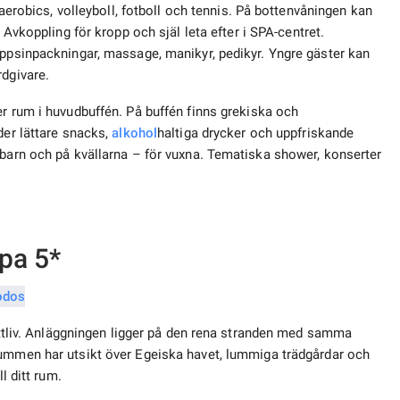
, aerobics, volleyboll, fotboll och tennis. På bottenvåningen kan
. Avkoppling för kropp och själ leta efter i SPA-centret.
oppsinpackningar, massage, manikyr, pedikyr. Yngre gäster kan
dgivare.
r rum i huvudbuffén. På buffén finns grekiska och
der lättare snacks,
alkohol
haltiga drycker och uppfriskande
 barn och på kvällarna – för vuxna. Tematiska shower, konserter
pa 5*
nattliv. Anläggningen ligger på den rena stranden med samma
rummen har utsikt över Egeiska havet, lummiga trädgårdar och
l ditt rum.