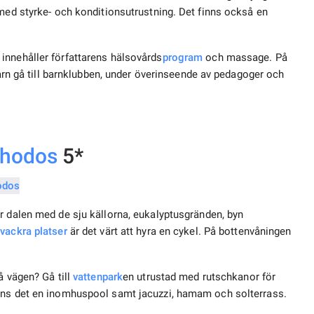
 med styrke- och konditionsutrustning. Det finns också en
innehåller författarens hälsovårds
program
och massage. På
barn gå till barnklubben, under överinseende av pedagoger och
hodos
5*
r dalen med de sju källorna, eukalyptusgränden, byn
a
vackra platser
är det värt att hyra en cykel. På bottenvåningen
å vägen? Gå till
vattenpark
en utrustad med rutschkanor för
inns det en inomhuspool samt jacuzzi, hamam och solterrass.