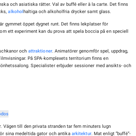
ka och asiatiska rätter. Val av buffé eller à la carte. Det finns
cks,
alkohol
haltiga och alkoholfria drycker samt glass.
är gymmet öppet dygnet runt. Det finns lekplatser för
Som ett experiment kan du prova att spela boccia på en speciell
utschkanor och
attraktioner
. Animatörer genomför spel, uppdrag,
 filmvisningar. På SPA-komplexets territorium finns en
önhetssalong. Specialister erbjuder sessioner med ansikts- och
. Vägen till den privata stranden tar fem minuters lugn
för sina medeltida gator och antika
arkitektur
. Mat enligt ”buffé”-