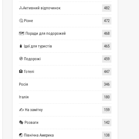
🚴Активний відпочинок
482
🤔 Різне
472
🗺 Поради для подорожей
468
🧳 Ідеї для туристів
465
🧭 Подорожі
459
🏨 Готелі
447
Росія
346
Італія
180
✍ На замітку
159
🎭 Розваги
142
🌏 Північна Америка
138