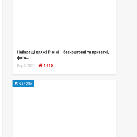
Найкращі пляжі Ріміні – безкоштовні та приватні,
фото…
Вер 5, 2022
4 510
🌏 ЄВРОПА