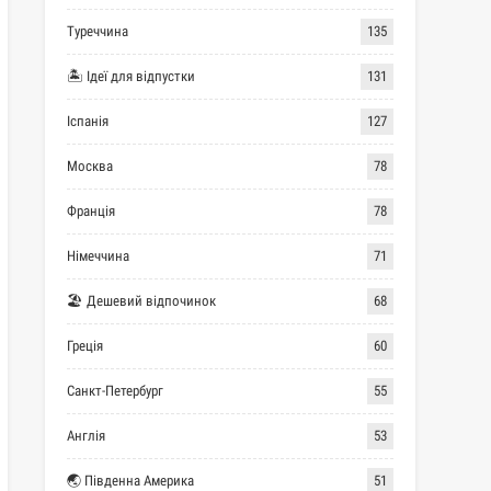
Туреччина
135
🏝 Ідеї для відпустки
131
Іспанія
127
Москва
78
Франція
78
Німеччина
71
🏖 Дешевий відпочинок
68
Греція
60
Санкт-Петербург
55
Англія
53
🌏 Південна Америка
51