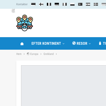
Kontakter
«
EFTER KONTINENT
🧭 RESOR
🧳 T
Hem
🌏 Europa
Grekland