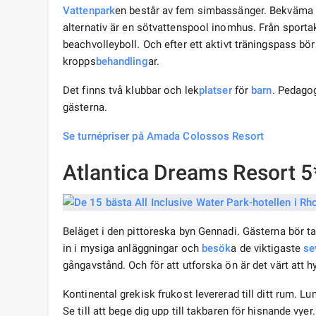
Vattenpark
en består av fem simbassänger. Bekväma 
alternativ är en sötvattenspool inomhus. Från sportakt
beachvolleyboll. Och efter ett aktivt träningspass bör 
kropps
behandling
ar.
Det finns två klubbar och lek
platser
för
barn
. Pedagog
gästerna.
Se turnépriser på Amada Colossos Resort
Atlantica Dreams Resort 5
Beläget i den pittoreska byn Gennadi. Gästerna bör t
in i mysiga anläggningar och
besök
a de viktigaste
se
gångavstånd. Och för att utforska ön är det värt att h
Kontinental grekisk frukost levererad till ditt rum. L
Se till att bege dig upp till takbaren för hisnande vye