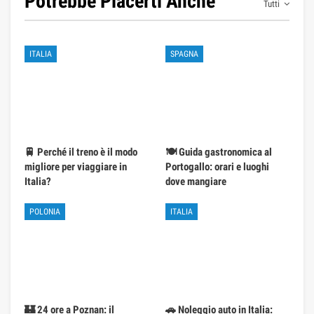
Potrebbe Piacerti Anche
Tutti
ITALIA
SPAGNA
🚆 Perché il treno è il modo
🍽️ Guida gastronomica al
migliore per viaggiare in
Portogallo: orari e luoghi
Italia?
dove mangiare
POLONIA
ITALIA
🏰 24 ore a Poznan: il
🚗 Noleggio auto in Italia: