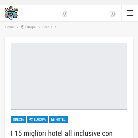
«
»
Home
🌏 Europa
Grecia
GRECIA
🌏 EUROPA
🏨 HOTEL
I 15 migliori hotel all inclusive con