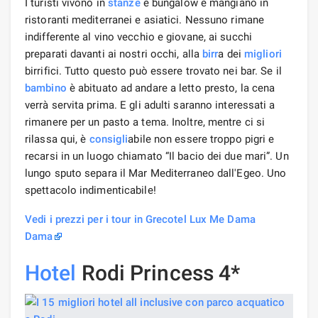
I turisti vivono in
stanze
e bungalow e mangiano in
ristoranti mediterranei e asiatici. Nessuno rimane
indifferente al vino vecchio e giovane, ai succhi
preparati davanti ai nostri occhi, alla
birr
a dei
migliori
birrifici. Tutto questo può essere trovato nei bar. Se il
bambino
è abituato ad andare a letto presto, la cena
verrà servita prima. E gli adulti saranno interessati a
rimanere per un pasto a tema. Inoltre, mentre ci si
rilassa qui, è
consigli
abile non essere troppo pigri e
recarsi in un luogo chiamato “Il bacio dei due mari”. Un
lungo sputo separa il Mar Mediterraneo dall'Egeo. Uno
spettacolo indimenticabile!
Vedi i prezzi per i tour in Grecotel Lux Me Dama
Dama
Hotel
Rodi Princess 4*