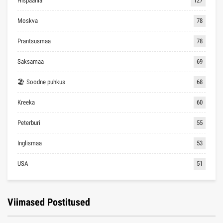
Hispaania
127
Moskva
78
Prantsusmaa
78
Saksamaa
69
🏖 Soodne puhkus
68
Kreeka
60
Peterburi
55
Inglismaa
53
USA
51
Viimased Postitused