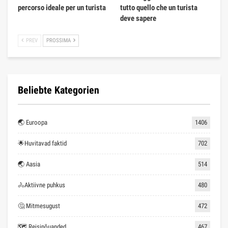
percorso ideale per un turista
tutto quello che un turista
deve sapere
PREV
PROSSIMA
Beliebte Kategorien
🌏 Euroopa
1406
🌟Huvitavad faktid
702
🌏 Aasia
514
🚴Aktiivne puhkus
480
🤔 Mitmesugust
472
🗺 Reisinõuanded
467