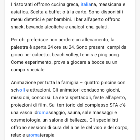
I ristoranti offrono cucina greca,
italia
na, messicana e
asiatica. Scelta a buffet o à la carte. Sono disponibili
menù dietetici e per bambini. I bar all'aperto offrono
snack, bevande alcoliche e analcoliche, gelati.
Per chi preferisce non perdere un allenamento, la
palestra è aperta 24 ore su 24. Sono presenti campi da
gioco per calcetto, beach volley, tennis e ping pong.
Come esperimento, prova a giocare a bocce su un
campo speciale.
Animazione per tutta la famiglia – quattro piscine con
sci
voli
e attrazioni. Gli animatori conducono giochi,
missioni, concorsi. La sera spettacoli, feste all'aperto,
proiezioni di film. Sul territorio del complesso SPA c'è
una vasca id
roma
ssaggio, sauna, sale massaggi e
cosmetologia, un salone di bellezza. Gli specialisti
offrono sessioni di cura della pelle del viso e del corpo,
relax e a
roma
terapia.