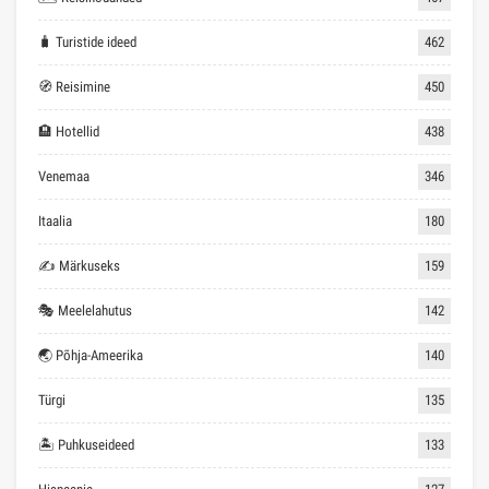
🧳 Turistide ideed
462
🧭 Reisimine
450
🏨 Hotellid
438
Venemaa
346
Itaalia
180
✍ Märkuseks
159
🎭 Meelelahutus
142
🌏 Põhja-Ameerika
140
Türgi
135
🏝 Puhkuseideed
133