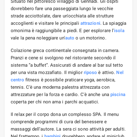
Situato nel pittoresco villaggio di Gennadi. Gli ospiti
dovrebbero fare una passeggiata lungo le vecchie
strade acciottolate, dare un'occhiata alle strutture
accoglienti e visitare le principali
attrazioni
. La spiaggia
omonima è raggiungibile a piedi. E per esplorare l'
isola
vale la pena noleggiare un'
auto
o un motorino.
Colazione greca continentale consegnata in camera.
Pranzi e cene si svolgono nel ristorante secondo il
sistema “a buffet”. Assicurati di andare al bar sul tetto
per una vista mozzafiato. Il miglior
riposo
è attivo.
Nel
centro
fitness è possibile praticare yoga, aerobica,
tennis. C'è una moderna palestra attrezzata con
attrezzature per la forza e cardio. C'è anche una
piscina
coperta per chi non ama i parchi acquatici.
Il relax per il corpo dona un complesso SPA. Il menu
comprende programmi di cura del benessere e
massaggi dell'autore. La sera ci sono attività per adulti.
Nel frattempo, i
bambini
dovrebbero andare al miniclub,