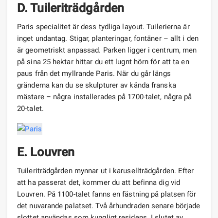
D. Tuileriträdgården
Paris specialitet är dess tydliga layout. Tuilerierna är
inget undantag. Stigar, planteringar, fontäner – allt i den
är geometriskt anpassad. Parken ligger i centrum, men
på sina 25 hektar hittar du ett lugnt hörn för att ta en
paus från det myllrande Paris. När du går längs
gränderna kan du se skulpturer av kända franska
mästare – några installerades på 1700-talet, några på
20-talet.
E. Louvren
Tuileriträdgården mynnar ut i karusellträdgården. Efter
att ha passerat det, kommer du att befinna dig vid
Louvren. På 1100-talet fanns en fästning på platsen för
det nuvarande palatset. Två århundraden senare började
slottet användas som kungligt residens. I slutet av