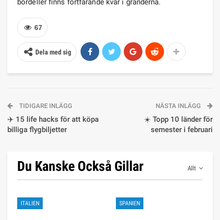
bordeller finns fortfarande kvar i gränderna.
67
Dela med sig
TIDIGARE INLÄGG
NÄSTA INLÄGG
✈️ 15 life hacks för att köpa
☀️ Topp 10 länder för
billiga flygbiljetter
semester i februari
Du Kanske Också Gillar
Allt
ITALIEN
SPANIEN