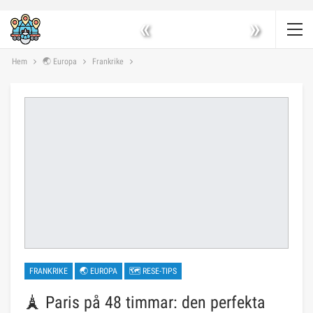
«
»
Hem
🌏 Europa
Frankrike
FRANKRIKE
🌏 EUROPA
🗺 RESE-TIPS
🗼 Paris på 48 timmar: den perfekta