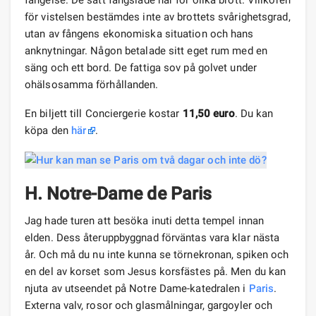
fängelse. De satt fängslade här för olika brott. Villkoren
för vistelsen bestämdes inte av brottets svårighetsgrad,
utan av fångens ekonomiska situation och hans
anknytningar. Någon betalade sitt eget rum med en
säng och ett bord. De fattiga sov på golvet under
ohälsosamma förhållanden.
En biljett till Conciergerie kostar
11,50 euro
. Du kan
köpa den
här
.
H. Notre-Dame de Paris
Jag hade turen att besöka inuti detta tempel innan
elden. Dess återuppbyggnad förväntas vara klar nästa
år. Och må du nu inte kunna se törnekronan, spiken och
en del av korset som Jesus korsfästes på. Men du kan
njuta av utseendet på Notre Dame-katedralen i
Paris
.
Externa valv, rosor och glasmålningar, gargoyler och