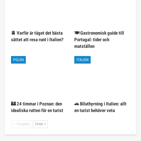
🚆 Varför är tåget det bästa
🍽️ Gastronomisk guide till
sättet att resa runt i Italien?
Portugal: tider och
matställen
POLEN
ITALIEN
🏰 24 timmar i Poznan: den
🚗 Biluthyrning i Italien: allt
idealiska rutten för en turist
en turist behöver veta
TILLBAKA
FRAM