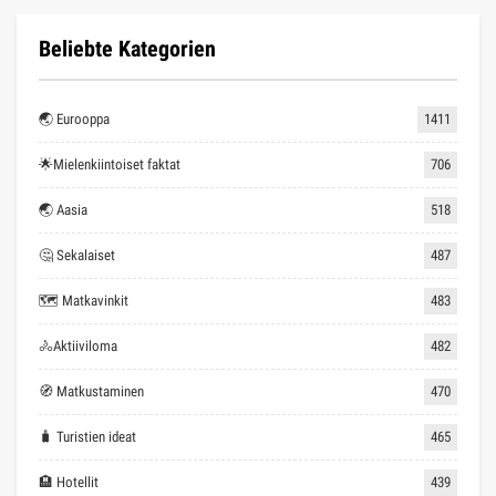
Beliebte Kategorien
🌏 Eurooppa
1411
🌟Mielenkiintoiset faktat
706
🌏 Aasia
518
🤔 Sekalaiset
487
🗺 Matkavinkit
483
🚴Aktiiviloma
482
🧭 Matkustaminen
470
🧳 Turistien ideat
465
🏨 Hotellit
439