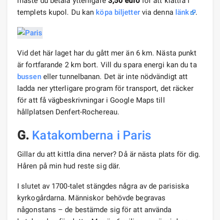
måste du betala ytterligare
3,50 euro
för att klättra i
templets kupol. Du kan
köpa biljetter
via denna
länk
.
Vid det här laget har du gått mer än 6 km. Nästa punkt
är fortfarande 2 km bort. Vill du spara energi kan du ta
bussen
eller tunnelbanan. Det är inte nödvändigt att
ladda ner ytterligare program för transport, det räcker
för att få vägbeskrivningar i Google Maps till
hållplatsen Denfert-Rochereau.
G.
Katakomberna i Paris
Gillar du att kittla dina nerver? Då är nästa plats för dig.
Håren på min hud reste sig där.
I slutet av 1700-talet stängdes några av de parisiska
kyrkogårdarna. Människor behövde begravas
någonstans – de bestämde sig för att använda