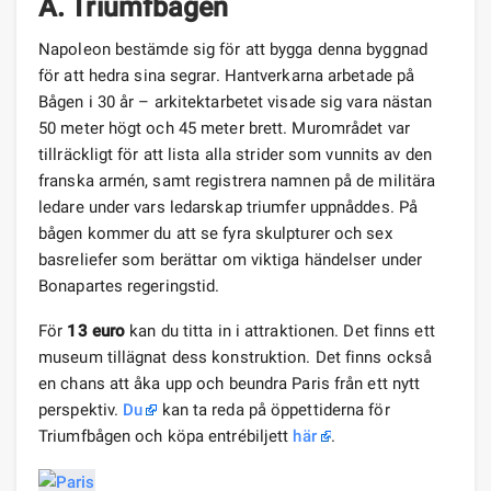
A. Triumfbågen
Napoleon bestämde sig för att bygga denna byggnad
för att hedra sina segrar. Hantverkarna arbetade på
Bågen i 30 år – arkitektarbetet visade sig vara nästan
50 meter högt och 45 meter brett. Murområdet var
tillräckligt för att lista alla strider som vunnits av den
franska armén, samt registrera namnen på de militära
ledare under vars ledarskap triumfer uppnåddes. På
bågen kommer du att se fyra skulpturer och sex
basreliefer som berättar om viktiga händelser under
Bonapartes regeringstid.
För
13 euro
kan du titta in i attraktionen. Det finns ett
museum tillägnat dess konstruktion. Det finns också
en chans att åka upp och beundra Paris från ett nytt
perspektiv.
Du
kan ta reda på öppettiderna för
Triumfbågen och köpa entrébiljett
här
.