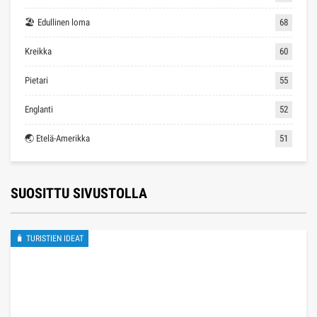
🏖 Edullinen loma
68
Kreikka
60
Pietari
55
Englanti
52
🌏 Etelä-Amerikka
51
SUOSITTU SIVUSTOLLA
🧳 TURISTIEN IDEAT