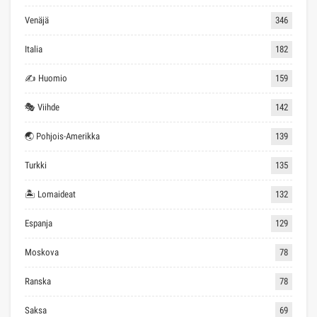
Venäjä
346
Italia
182
✍ Huomio
159
🎭 Viihde
142
🌏 Pohjois-Amerikka
139
Turkki
135
🏝 Lomaideat
132
Espanja
129
Moskova
78
Ranska
78
Saksa
69