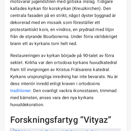
motsvarar jugendstilen med gotiska inslag. Tidigare
kallades kyrkan för korskyrkan (Kreuzkirchen). Den
centrala fasaden på en strikt, något dyster byggnad är
dekorerad med en mosaik som föreställer ett
protestantiskt kors, en vindros, en prydnad med liljor
från de styrande Bourbonerna. Under förra världskriget
brann ett av kyrkans torn helt ned.
Restaureringen av kyrkan började på 90-talet av förra
seklet. Kirkha var den ortodoxa kyrkans huvudkatedral
fram till invigningen av Kristus Frälsarens katedral.
Kyrkans ursprungliga inredning har inte bevarats. Nu är
dess interiör inredd enligt kraven i ortodoxins
traditioner
. Den ovanligt vackra ikonostasen, trimmad
med bärnsten, anses vara den nya kyrkans
huvuddekoration.
Forskningsfartyg ”Vityaz”