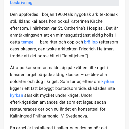
Den uppfördes i början 1900-tals nygotisk arkitektonisk
stil. Ibland kallades hon också Katerinen Kirche,
eftersom. i närheten var St. Catherine's Hospital. Det är
anmärkningsvärt att en minnesgudstjänst aldrig hölls i
detta
tempel
– bara riter och dop och
bröllop
(eftersom
dess skapare, den tyske arkitekten Friedrich Heitman,
trodde att det borde bli ett ”familjehem”).
Åtta pojkar som anmälde sig på kvällen till kriget i
klassen orgel började aldrig klasser – de blev alla
soldater och dog i kriget. Som tur är, eftersom
kyrkan
ligger i ett tätt bebyggt bostadsområde, skadades inte
kyrkan
särskilt mycket under kriget. Under
efterkrigstiden användes det som ett lager, sedan
restaurerades det och nu är det en konsertsal för
Kaliningrad Philharmonic. V. Svetlanova.
En orgel är installerad i hallen, vars design gör det