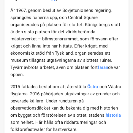
År 1967, genom beslut av Sovjetunionens regering,
sprängdes ruinerna upp, och Central Square
organiserades på platsen för slottet. Königsbergs slott
är den sista platsen för det världsberömda
mästerverket – bärnstensrummet, som försvann efter
kriget och ännu inte har hittats. Efter kriget, med
ekonomiskt stöd från Tyskland, organiserades ett
museum tillägnat utgrävningarna av slottets ruiner.
Tyvärr avbröts arbetet, även om platsen fort
faran
de var
öppen.
2015 fattades beslut om att återställa
Östra
och Västra
flyglarna. 2016 påbörjades utgrävningar av grunder och
bevarade källare. Under rundturen på
observationsdäcket kan du bekanta dig med historien
om bygget och förstörelsen av slottet, stadens
historia
som helhet. Här hålls ofta riddarturneringar och
folklorefestivaler för hantverkare.