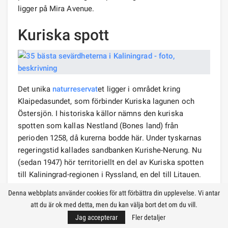
ligger på Mira Avenue.
Kuriska spott
Det unika
naturreservat
et ligger i området kring
Klaipedasundet, som förbinder Kuriska lagunen och
Östersjön. I historiska källor nämns den kuriska
spotten som kallas Nestland (Bones land) från
perioden 1258, då kurerna bodde här. Under tyskarnas
regeringstid kallades sandbanken Kurishe-Nerung. Nu
(sedan 1947) hör territoriellt en del av Kuriska spotten
till Kaliningrad-regionen i Ryssland, en del till Litauen.
Denna webbplats använder cookies för att förbättra din upplevelse. Vi antar
Längden på landremsan är 98 km. Bredden på den
att du är ok med detta, men du kan välja bort det om du vill.
bredaste sektionen är 3,8 km, den smalaste är bara 400
Jag accepterar
Fler detaljer
m. Ungefär hälften av spetsens längd tillhör Ryssland.