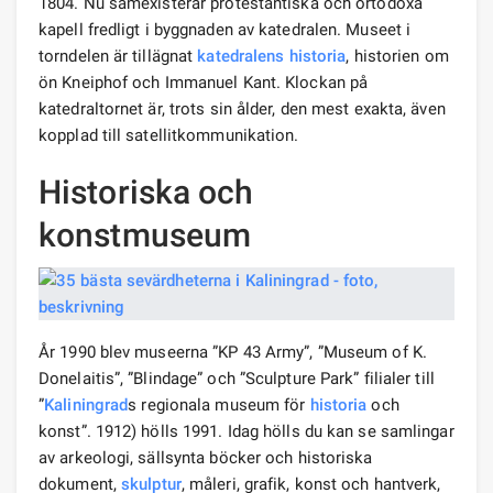
1804. Nu samexisterar protestantiska och ortodoxa
kapell fredligt i byggnaden av katedralen. Museet i
torndelen är tillägnat
katedralens historia
, historien om
ön Kneiphof och Immanuel Kant. Klockan på
katedraltornet är, trots sin ålder, den mest exakta, även
kopplad till satellitkommunikation.
Historiska och
konstmuseum
År 1990 blev museerna ”KP 43 Army”, ”Museum of K.
Donelaitis”, ”Blindage” och ”Sculpture Park” filialer till
”
Kaliningrad
s regionala museum för
historia
och
konst”. 1912) hölls 1991. Idag hölls du kan se samlingar
av arkeologi, sällsynta böcker och historiska
dokument,
skulptur
, måleri, grafik, konst och hantverk,