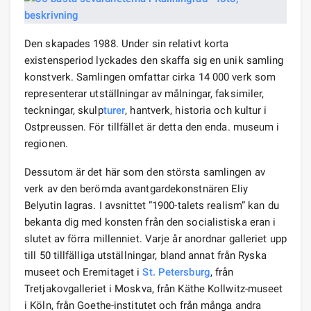
Den skapades 1988. Under sin relativt korta
existensperiod lyckades den skaffa sig en unik samling
konstverk. Samlingen omfattar cirka 14 000 verk som
representerar utställningar av målningar, faksimiler,
teckningar, skulp
turer
, hantverk, historia och kultur i
Ostpreussen. För tillfället är detta den enda. museum i
regionen.
Dessutom är det här som den största samlingen av
verk av den berömda avantgardekonstnären Eliy
Belyutin lagras. I avsnittet ”1900-talets realism” kan du
bekanta dig med konsten från den socialistiska eran i
slutet av förra millenniet. Varje år anordnar galleriet upp
till 50 tillfälliga utställningar, bland annat från Ryska
museet och Eremitaget i
St. Petersburg
, från
Tretjakovgalleriet i Moskva, från Käthe Kollwitz-museet
i Köln, från Goethe-institutet och från många andra