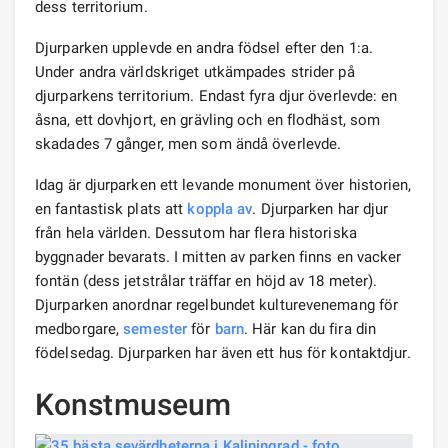
dess territorium.
Djurparken upplevde en andra födsel efter den 1:a.
Under andra världskriget utkämpades strider på
djurparkens territorium. Endast fyra djur överlevde: en
åsna, ett dovhjort, en grävling och en flodhäst, som
skadades 7 gånger, men som ändå överlevde.
Idag är djurparken ett levande monument över historien,
en fantastisk plats att
koppla av
. Djurparken har djur
från hela världen. Dessutom har flera historiska
byggnader bevarats. I mitten av parken finns en vacker
fontän (dess jetstrålar träffar en höjd av 18 meter).
Djurparken anordnar regelbundet kulturevenemang för
medborgare,
semester
för
barn
. Här kan du fira din
födelsedag. Djurparken har även ett hus för kontaktdjur.
Konstmuseum