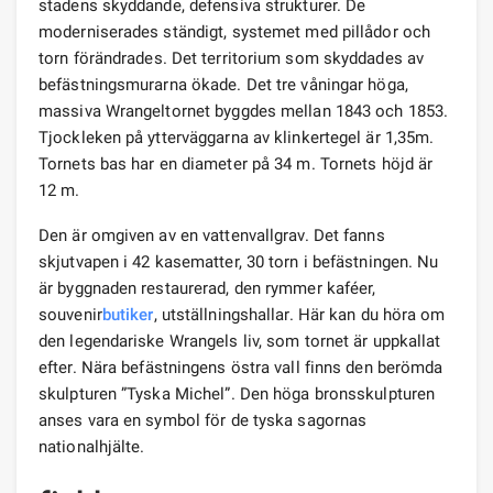
stadens skyddande, defensiva strukturer. De
moderniserades ständigt, systemet med pillådor och
torn förändrades. Det territorium som skyddades av
befästningsmurarna ökade. Det tre våningar höga,
massiva Wrangeltornet byggdes mellan 1843 och 1853.
Tjockleken på ytterväggarna av klinkertegel är 1,35m.
Tornets bas har en diameter på 34 m. Tornets höjd är
12 m.
Den är omgiven av en vattenvallgrav. Det fanns
skjutvapen i 42 kasematter, 30 torn i befästningen. Nu
är byggnaden restaurerad, den rymmer kaféer,
souvenir
butiker
, utställningshallar. Här kan du höra om
den legendariske Wrangels liv, som tornet är uppkallat
efter. Nära befästningens östra vall finns den berömda
skulpturen ”Tyska Michel”. Den höga bronsskulpturen
anses vara en symbol för de tyska sagornas
nationalhjälte.