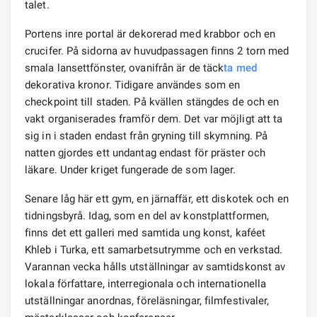
talet.
Portens inre portal är dekorerad med krabbor och en
crucifer. På sidorna av huvudpassagen finns 2 torn med
smala lansettfönster, ovanifrån är de täck
ta med
dekorativa kronor. Tidigare användes som en
checkpoint till staden. På kvällen stängdes de och en
vakt organiserades framför dem. Det var möjligt att ta
sig in i staden endast från gryning till skymning. På
natten gjordes ett undantag endast för präster och
läkare. Under kriget fungerade de som lager.
Senare låg här ett gym, en järnaffär, ett diskotek och en
tidningsbyrå. Idag, som en del av konstplattformen,
finns det ett galleri med samtida ung konst, kaféet
Khleb i Turka, ett samarbetsutrymme och en verkstad.
Varannan vecka hålls utställningar av samtidskonst av
lokala författare, interregionala och internationella
utställningar anordnas, föreläsningar, filmfestivaler,