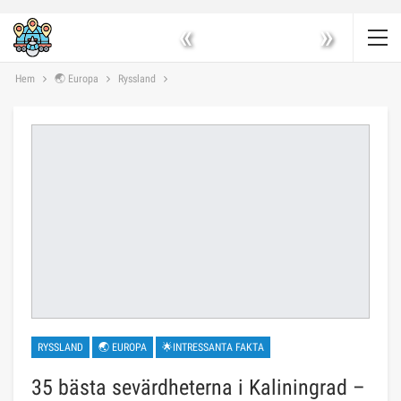
«
»
Hem
🌏 Europa
Ryssland
RYSSLAND
🌏 EUROPA
🌟INTRESSANTA FAKTA
35 bästa sevärdheterna i Kaliningrad –