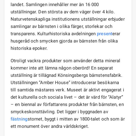
landet. Samlingen innehåller mer än 16 000
utställningar. Den största av dem väger över 4 kilo.
Naturvetenskapliga institutionens utställningar erbjuder
samlingar av bärnsten i olika färger, storlekar och
transparens. Kulturhistoriska avdelningen
present
erar
husgeråd och smycken gjorda av bärnsten från olika
historiska epoker.
Otroligt vackra produkter som använder detta mineral
kommer inte att lämna någon oberörd! En separat
utställning är tillägnad Könsingsbergs bärnstensfabrik.
Utställningen ”Amber House” introducerar besökarna
till samtida mästares verk. Museet är aktivt engagerat i
det kulturella och sociala livet – det är värd för ”Alatyr”
– en biennal av författarens produkter från bärnsten, en
smyckeskonsttävling. Det ligger i byggnaden av
fästning
stornet, byggt i mitten av 1800-talet och som är
ett monument över andra världskriget.