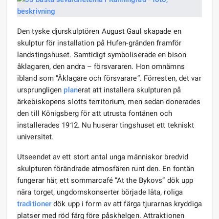
Den tyske djurskulptören August Gaul skapade en
skulptur för installation på Hufen-gränden framför
landstingshuset. Samtidigt symboliserade en bison
åklagaren, den andra – försvararen. Hon omnämns
ibland som ”Åklagare och försvarare”. Förresten, det var
ursprungligen
plan
erat att installera skulpturen på
ärkebiskopens slotts territorium, men sedan donerades
den till Königsberg för att utrusta fontänen och
installerades 1912. Nu huserar tingshuset ett tekniskt
universitet.
Utseendet av ett stort antal unga människor bredvid
skulpturen förändrade atmosfären runt den. En fontän
fungerar här, ett sommarcafé ”At the Bykovs” dök upp
nära torget, ungdomskonserter började låta, roliga
traditioner
dök upp i form av att färga tjurarnas kryddiga
platser med röd färg före påskhelgen. Attraktionen