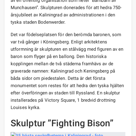
av en offentlig organisation som heter ”Barnbarn av
Munchausen”. Skulpturen donerades för att hedra 750-
årsjubileet av Kaliningrad av administrationen i den
tyska staden Bodenwerder.
Det var födelseplatsen för den berömda baronen, som
var två gånger i Köningsberg. Enligt arkitektens
utformning är skulpturen en stålvägg med figuren av en
baron som flyger på en ballong. Den historiska
kopplingen mellan de två städerna framhävs av de
graverade namnen: Kaliningrad och Keningsberg på
båda sidor om piedestalen. Detta är det första
monumentet som restes för att hedra den tyska hjälten
efter överföringen av staden till Ryssland. En skulptur
installerades på Victory Square, 1 bredvid drottning
Louises kyrka.
Skulptur ”Fighting Bison”