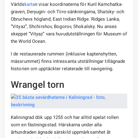
Världs
karta
n visar koordinaterna för Kuril Kamchatka-
graven, Deryugin- och Tiiro-sänkningarna, Shatsky- och
Obruchevs högland, East Indian Ridge. Ridges Lanka,
”Vityaz”, Shchirshov, Bogorov, Shokalsky. Nu anses
skeppet ”Vityaz” vara huvudutställningen för Museum of
the World Ocean.
I de restaurerade rummen (inklusive kaptenshytten,
mässrummet) finns intressanta utställningar tillägnade
historien om upptäckter relaterade till navigering.
Wrangel torn
Kaliningrad dök upp 1255 och har alltid spelat rollen
som en fästningsstad. Härskarna under alla
århundraden ägnade särskild uppmärksamhet åt