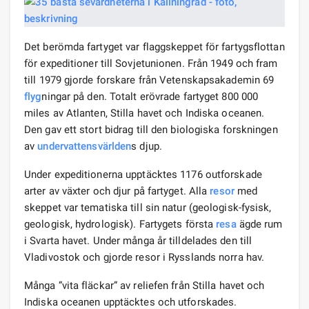
Det berömda fartyget var flaggskeppet för fartygsflottan
för expeditioner till Sovjetunionen. Från 1949 och fram
till 1979 gjorde forskare från Vetenskapsakademin 69
flyg
ningar på den. Totalt erövrade fartyget 800 000
miles av Atlanten, Stilla havet och Indiska oceanen.
Den gav ett stort bidrag till den biologiska forskningen
av
undervattens
världen
s djup.
Under expeditionerna upptäcktes 1176 outforskade
arter av växter och djur på fartyget. Alla
resor
med
skeppet var tematiska till sin natur (geologisk-fysisk,
geologisk, hydrologisk). Fartygets första
resa
ägde rum
i Svarta havet. Under många år tilldelades den till
Vladivostok och gjorde resor i Rysslands norra hav.
Många ”vita fläckar” av reliefen från Stilla havet och
Indiska oceanen upptäcktes och utforskades.