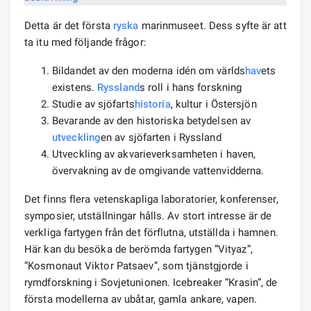
Detta är det första
ryska
marinmuseet. Dess syfte är att
ta itu med följande frågor:
Bildandet av den moderna idén om världs
hav
ets
existens.
Ryssland
s roll i hans forskning
Studie av sjöfarts
historia
, kultur i Östersjön
Bevarande av den historiska betydelsen av
utveckling
en av sjöfarten i Ryssland
Utveckling av akvarieverksamheten i haven,
övervakning av de omgivande vattenvidderna.
Det finns flera vetenskapliga laboratorier, konferenser,
symposier, utställningar hålls. Av stort intresse är de
verkliga fartygen från det förflutna, utställda i hamnen.
Här kan du besöka de berömda fartygen ”Vityaz”,
”Kosmonaut Viktor Patsaev”, som tjänstgjorde i
rymdforskning i Sovjetunionen. Icebreaker ”Krasin”, de
första modellerna av ubåtar, gamla ankare, vapen.