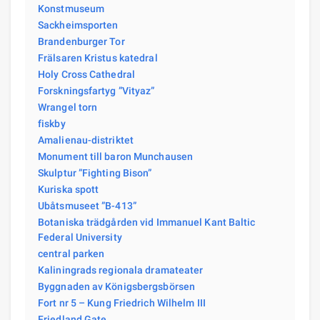
Konstmuseum
Sackheimsporten
Brandenburger Tor
Frälsaren Kristus katedral
Holy Cross Cathedral
Forskningsfartyg ”Vityaz”
Wrangel torn
fiskby
Amalienau-distriktet
Monument till baron Munchausen
Skulptur ”Fighting Bison”
Kuriska spott
Ubåtsmuseet ”B-413”
Botaniska trädgården vid Immanuel Kant Baltic
Federal University
central parken
Kaliningrads regionala dramateater
Byggnaden av Königsbergsbörsen
Fort nr 5 – Kung Friedrich Wilhelm III
Friedland Gate