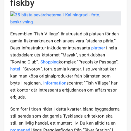
fiskby
Ensemblen ”Fish Village” är utrustad på platsen för den
gamla fiskmarknaden och anses vara ”stadens pärla.”
Dess infrastruktur inkluderar intressanta
platser
i hela
stadsdelen: utsiktstornet ”Mayak”, sportklubben
”Rowing Club”.
Shopping
komplex ”Pregolsky Passage”,
hotell
”Suvorov”, torn, gamla kvarter. I souvenirbutiker
kan man köpa originalprodukter från bärnsten som
bryts i regionen.
Information
scentret ”Fish Village” har
ett kontor där intressanta erbjudanden om affärsresor
erbjuds.
Som förr i tiden råder i detta kvarter, bland byggnaderna
stiliserade som det gamla Tysklands arkitektoniska
stil, en livlig handel, ett muntert liv. Du kan alltid ta en
promenad
längs Pregolyafloden från ”River Station” i