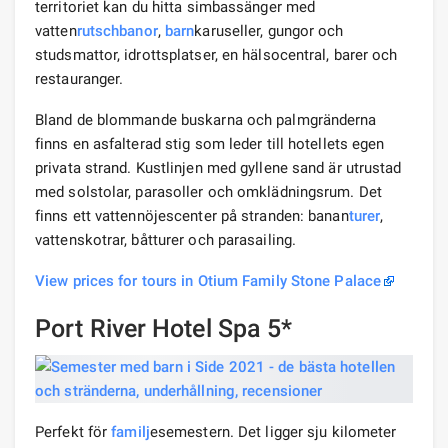
territoriet kan du hitta simbassänger med
vatten
rutschbanor
,
barn
karuseller, gungor och
studsmattor, idrottsplatser, en hälsocentral, barer och
restauranger.
Bland de blommande buskarna och palmgränderna
finns en asfalterad stig som leder till hotellets egen
privata strand. Kustlinjen med gyllene sand är utrustad
med solstolar, parasoller och omklädningsrum. Det
finns ett vattennöjescenter på stranden: banan
turer
,
vattenskotrar, båtturer och parasailing.
View prices for tours in Otium Family Stone Palace
Port River Hotel Spa 5*
Perfekt för
familj
esemestern. Det ligger sju kilometer