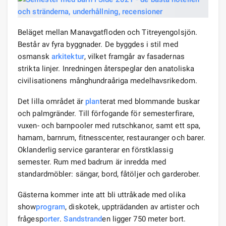
Beläget mellan Manavgatfloden och Titreyengolsjön.
Består av fyra byggnader. De byggdes i stil med
osmansk
arkitektur
, vilket framgår av fasadernas
strikta linjer. Inredningen återspeglar den anatoliska
civilisationens månghundraåriga medelhavsrikedom.
Det lilla området är
plan
terat med blommande buskar
och palmgränder. Till förfogande för semesterfirare,
vuxen- och barnpooler med rutschkanor, samt ett spa,
hamam, barnrum, fitnesscenter, restauranger och barer.
Oklanderlig service garanterar en förstklassig
semester. Rum med badrum är inredda med
standardmöbler: sängar, bord, fåtöljer och garderober.
Gästerna kommer inte att bli uttråkade med olika
show
program
, diskotek, uppträdanden av artister och
frågesp
orter
.
Sandstrand
en ligger 750 meter bort.