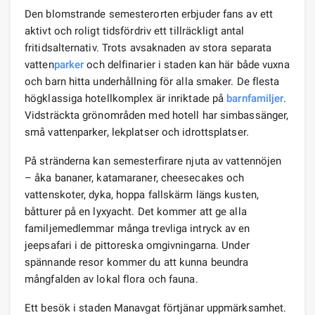
Den blomstrande semesterorten erbjuder fans av ett
aktivt och roligt tidsfördriv ett tillräckligt antal
fritidsalternativ. Trots avsaknaden av stora separata
vatten
parker
och delfinarier i staden kan här både vuxna
och barn hitta underhållning för alla smaker. De flesta
högklassiga hotellkomplex är inriktade på
barnfamiljer
.
Vidsträckta grönområden med hotell har simbassänger,
små vattenparker, lekplatser och idrottsplatser.
På stränderna kan semesterfirare njuta av vattennöjen
– åka bananer, katamaraner, cheesecakes och
vattenskoter, dyka, hoppa fallskärm längs kusten,
båtturer på en lyxyacht. Det kommer att ge alla
familjemedlemmar många trevliga intryck av en
jeepsafari i de pittoreska omgivningarna. Under
spännande resor kommer du att kunna beundra
mångfalden av lokal flora och fauna.
Ett besök i staden Manavgat förtjänar uppmärksamhet.