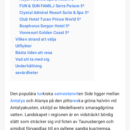
FUN & SUN FAMILJ Serra Palace 5*
Crystal Admiral Resort Suite & Spa 5*
Club Hotel Turan Prince World 5*
Bosphorus Sorgun Hotel 5*
Vonresort Golden Coast 5*
Vilken strand att välja
Utflykter
Bästa tiden att resa
Vad att ta med sig
Underhållning
sevärdheter
Den populära
tur
kiska
semesterort
en Side ligger mellan
Antalya
och Alanya på den pitto
res
ka gröna halvön vid
Antalyakusten, sköljd av Medelhavets smaragdgröna
vatten. Landskapet i regionen är en vidsträckt bördig
slätt som sträcker sig vid foten av Taurusbergen och
smidigt förvandlas till en gyllene sandig kustremsa.