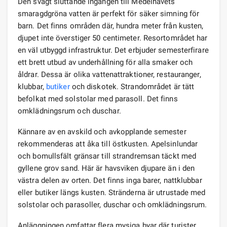
Den svagt sluttande ingången till Medelhavets
smaragdgröna vatten är perfekt för säker simning för
barn. Det finns områden där, hundra meter från kusten,
djupet inte överstiger 50 centimeter. Resortområdet har
en väl utbyggd infrastruktur. Det erbjuder semesterfirare
ett brett utbud av underhållning för alla smaker och
åldrar. Dessa är olika vattenattraktioner, restauranger,
klubbar,
butiker
och diskotek. Strandområdet är tätt
befolkat med solstolar med parasoll. Det finns
omklädningsrum och duschar.
Kännare av en avskild och avkopplande semester
rekommenderas att åka till östkusten. Apelsinlundar
och bomullsfält gränsar till strandremsan täckt med
gyllene grov sand. Här är havsviken djupare än i den
västra delen av orten. Det finns inga barer, nattklubbar
eller butiker längs kusten. Stränderna är utrustade med
solstolar och parasoller, duschar och omklädningsrum.
Anläggningen omfattar flera mysiga byar där turister