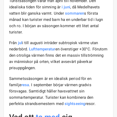
Turistsäsongen varar från april till november. Den
idealiska tiden för simning är
i juni
, då Medelhavets
vatten blir ganska varmt. Under
sommaren
s första
månad kan turister med barn ha en underbar tid i lugn
och ro. I början av säsongen kommer ett litet antal
turister.
Från
jul
i till augusti inträder subtropisk värme utan
nederbörd.
Lufttemperatur
en överstiger +30°C. Förutom
den otroliga värmen finns det en massiv tillströmning
av människor på orten, vilket avsevärt påverkar
prisuppgången.
Sammetssäsongen är en idealisk period för en
familje
resa
. I september börjar värmen gradvis
försvagas. Samtidigt håller havsvattnet sin
sommartemperatur. Turister kan kombinera den
perfekta strandsemestern med
sightseeing
resor.