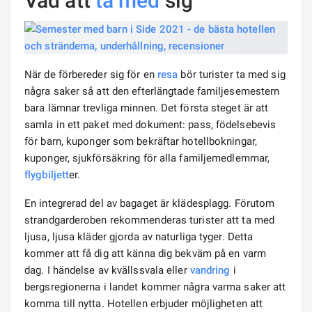
Vad att
ta med
sig
När de förbereder sig för en
resa
bör turister ta med sig
några saker så att den efterlängtade familjesemestern
bara lämnar trevliga minnen. Det första steget är att
samla in ett paket med dokument: pass, födelsebevis
för barn, kuponger som bekräftar hotellbokningar,
kuponger, sjukförsäkring för alla familjemedlemmar,
flygbiljett
er.
En integrerad del av bagaget är klädesplagg. Förutom
strandgarderoben rekommenderas turister att ta med
ljusa, ljusa kläder gjorda av naturliga tyger. Detta
kommer att få dig att känna dig bekväm på en varm
dag. I händelse av kvällssvala eller
vandring
i
bergsregionerna i landet kommer några varma saker att
komma till nytta. Hotellen erbjuder möjligheten att