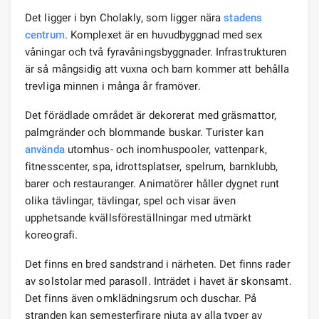
Det ligger i byn Cholakly, som ligger nära
stadens
centrum
. Komplexet är en huvudbyggnad med sex
våningar och två fyravåningsbyggnader. Infrastrukturen
är så mångsidig att vuxna och barn kommer att behålla
trevliga minnen i många år framöver.
Det förädlade området är dekorerat med gräsmattor,
palmgränder och blommande buskar. Turister kan
använda
utomhus- och inomhuspooler, vattenpark,
fitnesscenter, spa, idrottsplatser, spelrum, barnklubb,
barer och restauranger. Animatörer håller dygnet runt
olika tävlingar, tävlingar, spel och visar även
upphetsande kvällsföreställningar med utmärkt
koreografi.
Det finns en bred sandstrand i närheten. Det finns rader
av solstolar med parasoll. Inträdet i havet är skonsamt.
Det finns även omklädningsrum och duschar. På
stranden kan semesterfirare njuta av alla typer av