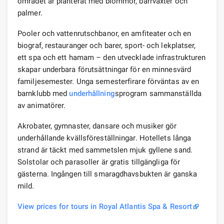
området är planterat med blommor, barrväxter och
palmer.
Pooler och vattenrutschbanor, en amfiteater och en
biograf, restauranger och barer, sport- och lekplatser,
ett spa och ett hamam – den utvecklade infrastrukturen
skapar underbara förutsättningar för en minnesvärd
familjesemester. Unga semesterfirare förväntas av en
barnklubb med
underhållning
sprogram sammanställda
av animatörer.
Akrobater, gymnaster, dansare och musiker gör
underhållande kvällsföreställningar. Hotellets långa
strand är täckt med sammetslen mjuk gyllene sand.
Solstolar och parasoller är gratis tillgängliga för
gästerna. Ingången till smaragdhavsbukten är ganska
mild.
View prices for tours in Royal Atlantis Spa & Resort