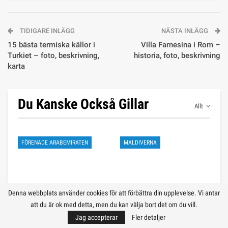
TIDIGARE INLÄGG
NÄSTA INLÄGG
15 bästa termiska källor i
Villa Farnesina i Rom –
Turkiet – foto, beskrivning,
historia, foto, beskrivning
karta
Du Kanske Också Gillar
Allt
FÖRENADE ARABEMIRATEN
MALDIVERNA
Denna webbplats använder cookies för att förbättra din upplevelse. Vi antar
att du är ok med detta, men du kan välja bort det om du vill.
🏖️ Strandsemester i Qatar:
💰 Budgetsemester på
Jag accepterar
Fler detaljer
bekvämligheter och
Maldiverna: en guide till ett