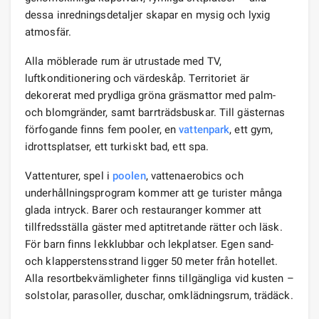
dessa inredningsdetaljer skapar en mysig och lyxig
atmosfär.
Alla möblerade rum är utrustade med TV,
luftkonditionering och värdeskåp. Territoriet är
dekorerat med prydliga gröna gräsmattor med palm-
och blomgränder, samt barrträdsbuskar. Till gästernas
förfogande finns fem pooler, en
vattenpark
, ett gym,
idrottsplatser, ett turkiskt bad, ett spa.
Vattenturer, spel i
poolen
, vattenaerobics och
underhållningsprogram kommer att ge turister många
glada intryck. Barer och restauranger kommer att
tillfredsställa gäster med aptitretande rätter och läsk.
För barn finns lekklubbar och lekplatser. Egen sand-
och klapperstensstrand ligger 50 meter från hotellet.
Alla resortbekvämligheter finns tillgängliga vid kusten –
solstolar, parasoller, duschar, omklädningsrum, trädäck.