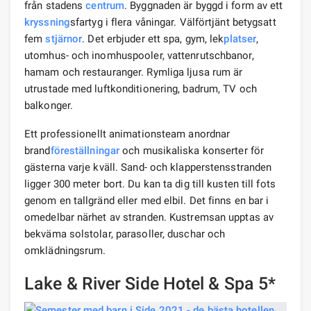
från stadens
centrum
. Byggnaden är byggd i form av ett
kryssning
sfartyg i flera våningar. Välförtjänt betygsatt
fem
stjärnor
. Det erbjuder ett spa, gym, lek
platser
,
utomhus- och inomhuspooler, vattenrutschbanor,
hamam och restauranger. Rymliga ljusa rum är
utrustade med luftkonditionering, badrum, TV och
balkonger.
Ett professionellt animationsteam anordnar
brand
föreställningar
och musikaliska konserter för
gästerna varje kväll. Sand- och klapperstensstranden
ligger 300 meter bort. Du kan ta dig till kusten till fots
genom en tallgränd eller med elbil. Det finns en bar i
omedelbar närhet av stranden. Kustremsan upptas av
bekväma solstolar, parasoller, duschar och
omklädningsrum.
Lake & River Side Hotel & Spa 5*