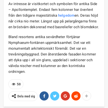
Av intresse är visitkortet och symbolen för antika Side
– Apollontemplet. Endast fem kolonner har överlevt
från den tidigare majestätiska
helgedom
en. Deras höjd
når cirka nio meter. Längst upp på pelargångarna finns
en bröstvärn dekorerad med basreliefer och blomdekor.
Bland resortens antika sevärdheter förtjänar
Nymphaeum-fontänen uppmärksamhet. Det var ett
monumentalt arkitektoniskt föremål. Det var en
trevåningsbyggnad. Den återstående fasaden kommer
att dyka upp i all sin glans, uppdelad i sektioner och
välvda nischer med kolumner av den korintiska
ordningen.
58
Dela med sig