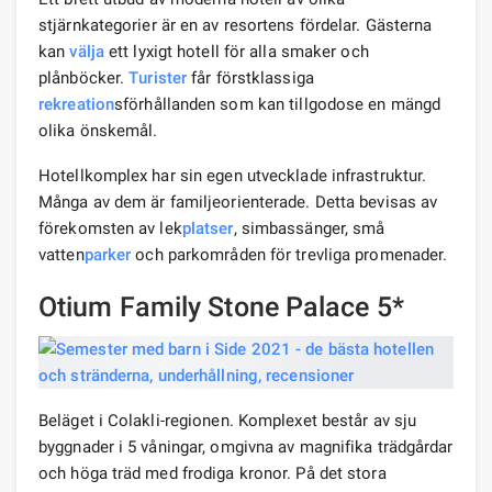
stjärnkategorier är en av resortens fördelar. Gästerna
kan
välja
ett lyxigt hotell för alla smaker och
plånböcker.
Turister
får förstklassiga
rekreation
sförhållanden som kan tillgodose en mängd
olika önskemål.
Hotellkomplex har sin egen utvecklade infrastruktur.
Många av dem är familjeorienterade. Detta bevisas av
förekomsten av lek
platser
, simbassänger, små
vatten
parker
och parkområden för trevliga promenader.
Otium Family Stone Palace 5*
Beläget i Colakli-regionen. Komplexet består av sju
byggnader i 5 våningar, omgivna av magnifika trädgårdar
och höga träd med frodiga kronor. På det stora