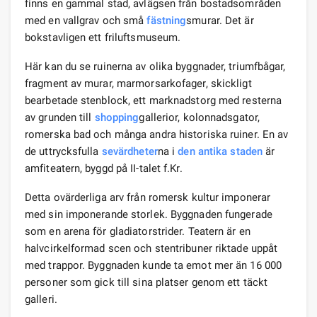
finns en gammal stad, avlägsen från bostadsområden
med en vallgrav och små
fästning
smurar. Det är
bokstavligen ett friluftsmuseum.
Här kan du se ruinerna av olika byggnader, triumfbågar,
fragment av murar, marmorsarkofager, skickligt
bearbetade stenblock, ett marknadstorg med resterna
av grunden till
shopping
gallerior, kolonnadsgator,
romerska bad och många andra historiska ruiner. En av
de uttrycksfulla
sevärdheter
na i
den antika staden
är
amfiteatern, byggd på II-talet f.Kr.
Detta ovärderliga arv från romersk kultur imponerar
med sin imponerande storlek. Byggnaden fungerade
som en arena för gladiatorstrider. Teatern är en
halvcirkelformad scen och stentribuner riktade uppåt
med trappor. Byggnaden kunde ta emot mer än 16 000
personer som gick till sina platser genom ett täckt
galleri.