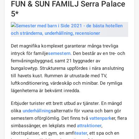
FUN & SUN FAMILJ Serra Palace
5*
Det magnifika komplexet garanterar många trevliga
intryck för familje
semestern
. Den består av en tre- och
femvåningsbyggnad, samt 21 byggnader av
bungalowtyp. Strukturerna uppfördes i nära anslutning
till havets kust. Rummen är utrustade med TV,
luftkonditionering, värdeskåp och minibar. De rymliga
lägenheterna är bekvämt inredda.
Erbjuder turister ett brett utbud av tjänster. En mängd
olika
underhållning
salternativ för vuxna och barn gör
semestern oförglömlig. Det finns två
vattenpark
er, flera
simbassänger, en lekplats med
attraktioner
,
idrottsplatser, ett gym, en amfi
teater
, ett spa och en