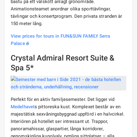
bastu på ett välskött anlagt grönområde.
Animationsteamet anordnar olika sporttävlingar,
tävlingar och konsertprogram. Den privata stranden är
150 meter lång.
View prices for tours in FUN&SUN FAMILY Serra
Palace
Crystal Admiral Resort Suite &
Spa 5*
Perfekt för en aktiv familjesemester. Det ligger vid
Medelhavet
s pittoreska kust. Komplexet består av en
majestätisk sexvåningsbyggnad uppförd i en halvcirkel.
Interiören på hotellet ser intressant ut. Trappor,
panoramahissar, glaspartier, långa korridorer,
genomskinliga kupolvalv, rymliga sittplatser – alla