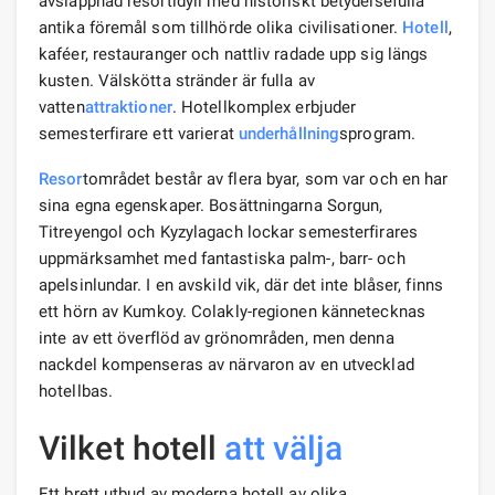
avslappnad resortidyll med historiskt betydelsefulla
antika föremål som tillhörde olika civilisationer.
Hotell
,
kaféer, restauranger och nattliv radade upp sig längs
kusten. Välskötta stränder är fulla av
vatten
attraktioner
. Hotellkomplex erbjuder
semesterfirare ett varierat
underhållning
sprogram.
Resor
tområdet består av flera byar, som var och en har
sina egna egenskaper. Bosättningarna Sorgun,
Titreyengol och Kyzylagach lockar semesterfirares
uppmärksamhet med fantastiska palm-, barr- och
apelsinlundar. I en avskild vik, där det inte blåser, finns
ett hörn av Kumkoy. Colakly-regionen kännetecknas
inte av ett överflöd av grönområden, men denna
nackdel kompenseras av närvaron av en utvecklad
hotellbas.
Vilket hotell
att välja
Ett brett utbud av moderna hotell av olika