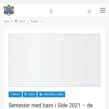
«
»
Hem
🌏 Asien
Turkiet
TURKIET
🌏 ASIEN
🎭 UNDERHÅLLNING
Semester med barn i Side 2021 – de