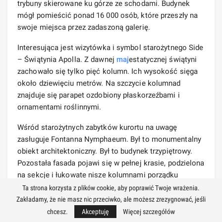
trybuny skierowane ku górze ze schodami. Budynek
mógł pomieścić ponad 16 000 osób, które przeszły na
swoje miejsca przez zadaszoną galerię.
Interesująca jest wizytówka i symbol starożytnego Side
– Świątynia Apolla. Z dawnej
maj
estatycznej świątyni
zachowało się tylko pięć kolumn. Ich wysokość sięga
około dziewięciu metrów. Na szczycie kolumnad
znajduje się parapet ozdobiony płaskorzeźbami i
ornamentami roślinnymi.
Wśród starożytnych zabytków kurortu na uwagę
zasługuje Fontanna Nymphaeum. Był to monumentalny
obiekt architektoniczny. Był to budynek trzypiętrowy.
Pozostała fasada pojawi się w pełnej krasie, podzielona
na sekcje i łukowate nisze kolumnami porządku
korynckiego.
Ta strona korzysta z plików cookie, aby poprawić Twoje wrażenia.
Zakładamy, że nie masz nic przeciwko, ale możesz zrezygnować, jeśli
chcesz.
Akceptuję
Więcej szczegółów
55