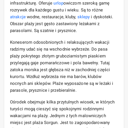
infrastrukturę. Oferuje
urlop
owiczom szeroką gamę
rozrywek dla każdego gustu i wieku. Są to różne
atrakcje
wodne, restauracje, kluby,
sklepy
i dyskoteki.
Obszar plaży jest gęsto zastawiony leżakami z
parasolami. Są szatnie i prysznice.
Koneserom odosobnionych i relaksujących wakacji
radzimy udać się na wschodnie wybrzeże. Do pasa
plaży pokrytego złotym gruboziarnistym piaskiem
przylegają gaje pomarańczowe i pola bawełny. Tutaj
zatoka morska jest głębsza niż w zachodniej części
kurortu. Wzdłuż wybrzeża nie ma barów, klubów
nocnych ani sklepów. Plaże wyposażone są w leżaki i
parasole, prysznice i przebieralnie.
Ośrodek obejmuje kilka przytulnych wiosek, w których
turyści mogą cieszyć się spokojnymi rodzinnymi
wakacjami na plaży. Jednym z tych malowniczych
miejsc jest plaża Sorgun. Jest to zagospodarowany