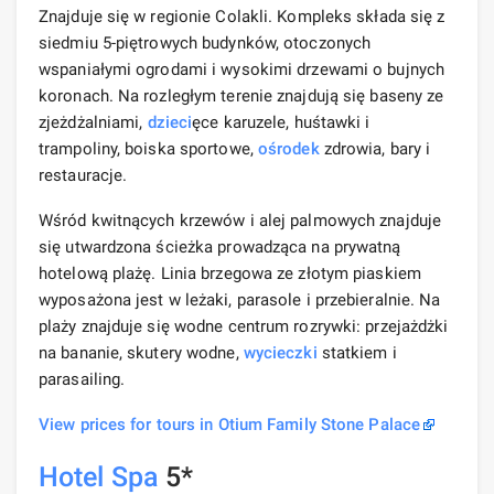
Znajduje się w regionie Colakli. Kompleks składa się z
siedmiu 5-piętrowych budynków, otoczonych
wspaniałymi ogrodami i wysokimi drzewami o bujnych
koronach. Na rozległym terenie znajdują się baseny ze
zjeżdżalniami,
dzieci
ęce karuzele, huśtawki i
trampoliny, boiska sportowe,
ośrodek
zdrowia, bary i
restauracje.
Wśród kwitnących krzewów i alej palmowych znajduje
się utwardzona ścieżka prowadząca na prywatną
hotelową plażę. Linia brzegowa ze złotym piaskiem
wyposażona jest w leżaki, parasole i przebieralnie. Na
plaży znajduje się wodne centrum rozrywki: przejażdżki
na bananie, skutery wodne,
wycieczki
statkiem i
parasailing.
View prices for tours in Otium Family Stone Palace
Hotel Spa
5*