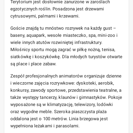
Terytorium jest dosłownie zanurzone w zaroślach
egzotycznych roślin. Posadzona jest drzewami
cytrusowymi, palmami i krzewami.
Goście znajdą tu mnóstwo rozrywek na każdy gust –
baseny, aquapark, wesołe miasteczko, spa, mini-zoo i
wiele innych atutów rozwiniętej infrastruktury.
Miłośnicy sportu mogą zagrać w piłkę nożną, tenisa,
siatkówkę i koszykówkę. Dla młodych turystów otwarte
są place i place zabaw.
Zespół profesjonalnych animatorów organizuje dzienne
i wieczorne zajęcia rozrywkowe: dyskoteki, aerobik,
konkursy, zawody sportowe, przedstawienia teatralne, a
także występy tancerzy, klaunów i gimnastyków. Pokoje
wyposażone są w klimatyzację, telewizory, lodówki
oraz wygodne meble. Szeroka piaszczysta plaża
oddalona jest o 100 metrów. Linia brzegowa jest
wypełniona leżakami i parasolami.