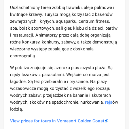
Uszlachetniony teren zdobią trawniki, aleje palmowe i
kwitnące krzewy. Turyści mogą korzystać z basenów
zewnętrznych i krytych, aquaparku, centrum fitness,
spa, boisk sportowych, sali gier, klubu dla dzieci, barów
i restauracji. Animatorzy przez całą dobę organizują
różne konkursy, konkursy, zabawy, a także demonstrują
wieczorne występy zapalające z doskonałą
choreografią.
W pobliżu znajduje się szeroka piaszczysta plaża. Są
rzędy leżaków z parasolami. Wejście do morza jest
łagodne. Są też przebieralnie i prysznice. Na plaży
wczasowicze mogą korzystać z wszelkiego rodzaju
wodnych zabaw: przejażdżek na bananie i skuterach
wodnych, skoków na spadochronie, nurkowania,
rejs
ów
łodzią.
View prices for tours in Vonresort Golden Coast