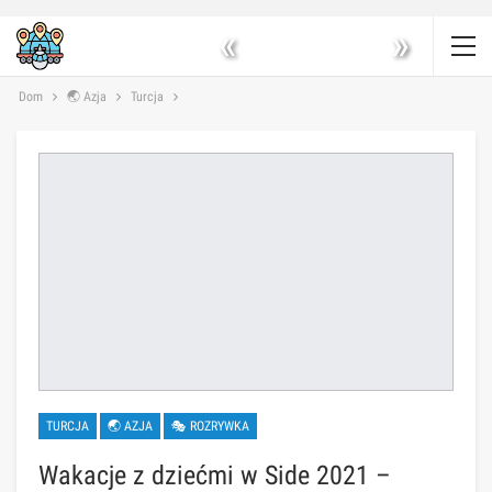
«
»
Dom
🌏 Azja
Turcja
TURCJA
🌏 AZJA
🎭 ROZRYWKA
Wakacje z dziećmi w Side 2021 –