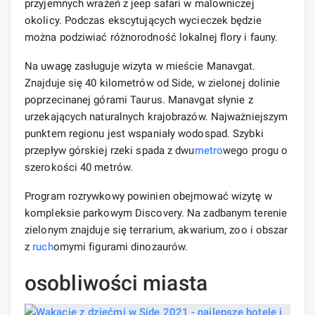
przyjemnych wrażeń z jeep safari w malowniczej
okolicy. Podczas ekscytujących wycieczek będzie
można podziwiać różnorodność lokalnej flory i fauny.
Na uwagę zasługuje wizyta w mieście Manavgat.
Znajduje się 40 kilometrów od Side, w zielonej dolinie
poprzecinanej górami Taurus. Manavgat słynie z
urzekających naturalnych krajobrazów. Najważniejszym
punktem regionu jest wspaniały wodospad. Szybki
przepływ górskiej rzeki spada z dwu
metro
wego progu o
szerokości 40 metrów.
Program rozrywkowy powinien obejmować wizytę w
kompleksie parkowym Discovery. Na zadbanym terenie
zielonym znajduje się terrarium, akwarium, zoo i obszar
z
ruch
omymi figurami dinozaurów.
osobliwości miasta