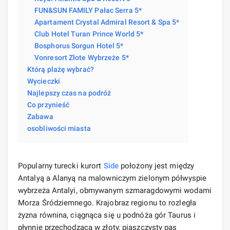
FUN&SUN FAMILY Pałac Serra 5*
Apartament Crystal Admiral Resort & Spa 5*
Club Hotel Turan Prince World 5*
Bosphorus Sorgun Hotel 5*
Vonresort Złote Wybrzeże 5*
Którą plażę wybrać?
Wycieczki
Najlepszy czas na podróż
Co przynieść
Zabawa
osobliwości miasta
Popularny turecki kurort
Side
położony jest między
Antalyą a Alanyą na malowniczym zielonym półwyspie
wybrzeża Antalyi, obmywanym szmaragdowymi wodami
Morza Śródziemnego. Krajobraz regionu to rozległa
żyzna równina, ciągnąca się u podnóża gór Taurus i
płynnie przechodząca w złoty, piaszczysty pas