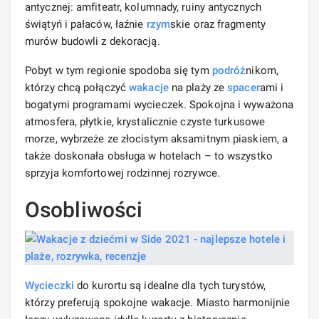
antycznej: amfiteatr, kolumnady, ruiny antycznych
świątyń i pałaców, łaźnie
rzym
skie oraz fragmenty
murów budowli z dekoracją.
Pobyt w tym regionie spodoba się tym
podróż
nikom,
którzy chcą połączyć
wakacje
na plaży ze
spacer
ami i
bogatymi programami wycieczek. Spokojna i wyważona
atmosfera, płytkie, krystalicznie czyste turkusowe
morze, wybrzeże ze złocistym aksamitnym piaskiem, a
także doskonała obsługa w hotelach – to wszystko
sprzyja komfortowej rodzinnej rozrywce.
Osobliwości
Wycieczki
do kurortu są idealne dla tych turystów,
którzy preferują spokojne wakacje. Miasto harmonijnie