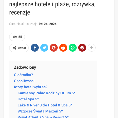
najlepsze hotele i plaże, rozrywka,
recenzje
Ostatnia aktualizacja
kwi 26, 2024
55
Udział
Zadowolony
O ośrodku?
Osobliwości
Który hotel wybrać?
Kamienny Pałac Rodziny Otium 5*
Hotel Spa 5*
Lake & River Side Hotel & Spa 5*
Wzgórze Świata Marzeń 5*
Royal Atlantis Spa & Resort 5*