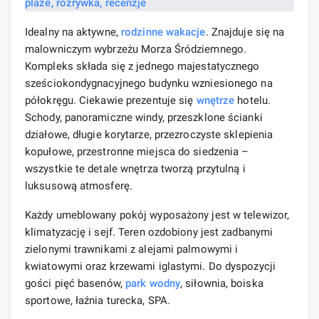
Idealny na aktywne,
rodzinne wakacje
. Znajduje się na
malowniczym wybrzeżu Morza Śródziemnego.
Kompleks składa się z jednego majestatycznego
sześciokondygnacyjnego budynku wzniesionego na
półokręgu. Ciekawie prezentuje się
wnętrze
hotelu.
Schody, panoramiczne windy, przeszklone ścianki
działowe, długie korytarze, przezroczyste sklepienia
kopułowe, przestronne miejsca do siedzenia –
wszystkie te detale wnętrza tworzą przytulną i
luksusową atmosferę.
Każdy umeblowany pokój wyposażony jest w telewizor,
klimatyzację i sejf. Teren ozdobiony jest zadbanymi
zielonymi trawnikami z alejami palmowymi i
kwiatowymi oraz krzewami iglastymi. Do dyspozycji
gości pięć basenów,
park wodny
, siłownia, boiska
sportowe, łaźnia turecka, SPA.