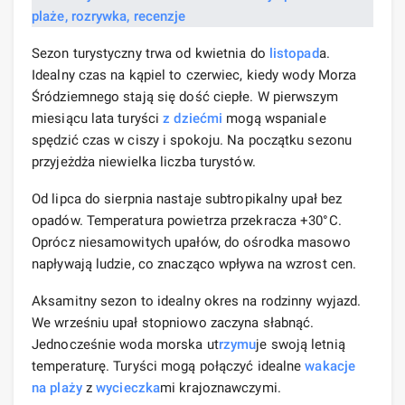
Sezon turystyczny trwa od kwietnia do
listopad
a.
Idealny czas na kąpiel to czerwiec, kiedy wody Morza
Śródziemnego stają się dość ciepłe. W pierwszym
miesiącu lata turyści
z dziećmi
mogą wspaniale
spędzić czas w ciszy i spokoju. Na początku sezonu
przyjeżdża niewielka liczba turystów.
Od lipca do sierpnia nastaje subtropikalny upał bez
opadów. Temperatura powietrza przekracza +30°С.
Oprócz niesamowitych upałów, do ośrodka masowo
napływają ludzie, co znacząco wpływa na wzrost cen.
Aksamitny sezon to idealny okres na rodzinny wyjazd.
We wrześniu upał stopniowo zaczyna słabnąć.
Jednocześnie woda morska ut
rzymu
je swoją letnią
temperaturę. Turyści mogą połączyć idealne
wakacje
na plaży
z
wycieczka
mi krajoznawczymi.