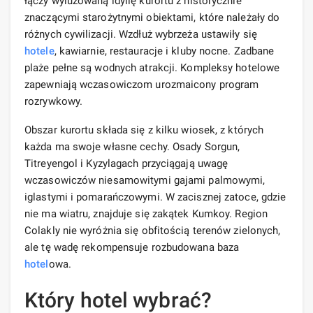
łączy wyluzowaną idyllę kurortu z historycznie
znaczącymi starożytnymi obiektami, które należały do ​​
różnych cywilizacji. Wzdłuż wybrzeża ustawiły się
hotele
, kawiarnie, restauracje i kluby nocne. Zadbane
plaże pełne są wodnych atrakcji. Kompleksy hotelowe
zapewniają wczasowiczom urozmaicony program
rozrywkowy.
Obszar kurortu składa się z kilku wiosek, z których
każda ma swoje własne cechy. Osady Sorgun,
Titreyengol i Kyzylagach przyciągają uwagę
wczasowiczów niesamowitymi gajami palmowymi,
iglastymi i pomarańczowymi. W zacisznej zatoce, gdzie
nie ma wiatru, znajduje się zakątek Kumkoy. Region
Colakly nie wyróżnia się obfitością terenów zielonych,
ale tę wadę rekompensuje rozbudowana baza
hotel
owa.
Który hotel wybrać?