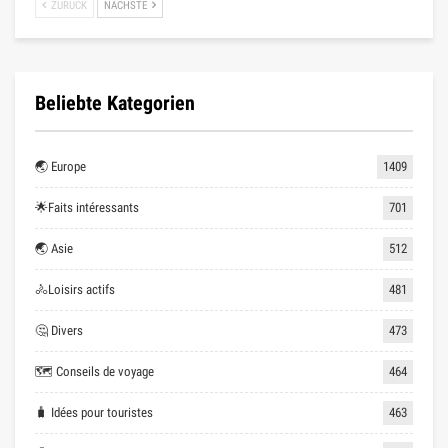
ZURÜCK
NÄCHSTE
Beliebte Kategorien
🌏 Europe
1409
🌟Faits intéressants
701
🌏 Asie
512
🚴Loisirs actifs
481
🤔 Divers
473
🗺 Conseils de voyage
464
🧳 Idées pour touristes
463