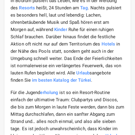
In Bodrum pulsiert das Leben, wie es in der Werbung
des
Resorts
heißt, 24 Stunden am
Tag
. Nachts pulsiert
es besonders hell, laut und lebendig: Lachen,
ohrenbetäubende Musik und Spaß hören erst am
Morgen auf, während
Kinder
Ruhe für einen ruhigen
Schlaf brauchen. Darüber hinaus findet die festliche
Aktion oft nicht nur auf dem Territorium des
Hotels
in
der Nähe des Pools statt, sondern geht auch in der
Umgebung schnell weiter. Das Ende der Feierlichkeiten
ist normalerweise ein verlängertes Feuerwerk, das von
lauten Rufen begleitet wird. Alle
Urlaub
sangebote
finden Sie
im besten Katalog der
Türkei
.
Für die Jugend
erholung
ist so ein Resort-Routine
einfach der ultimative Traum: Clubpartys und Discos,
die bis zum Morgen in laute Feste werden, dann bis zum
Mittag durchschlafen, dann ein sanfter Abgang zum
Strand und… alles noch einmal, und also alle sieben
tage. Es ist jedoch unwahrscheinlich, dass Kinder im