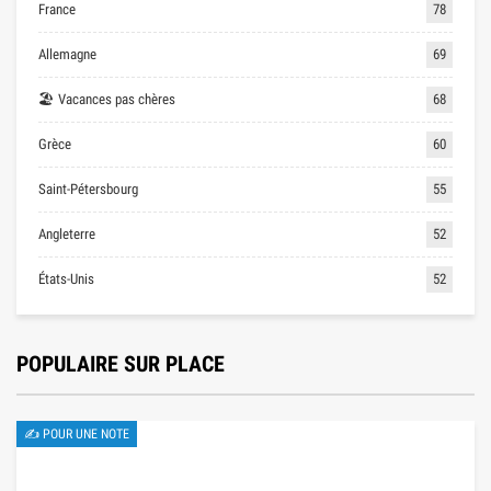
France
78
Allemagne
69
🏖 Vacances pas chères
68
Grèce
60
Saint-Pétersbourg
55
Angleterre
52
États-Unis
52
POPULAIRE SUR PLACE
✍ POUR UNE NOTE