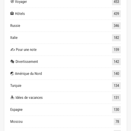
🧭 Voyager
453
🏨 Hôtels
439
Russie
346
Italie
182
✍ Pour une note
159
🎭 Divertissement
142
🌏 Amérique du Nord
140
Turquie
134
🏝 Idées de vacances
131
Espagne
130
Moscou
78