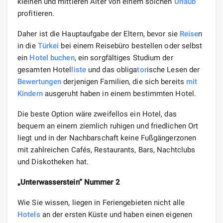
kleinen und mittleren Alter von einem solchen
Urlaub
profitieren.
Daher ist die Hauptaufgabe der Eltern, bevor sie
Reise
n
in die
Türkei
bei einem Reisebüro bestellen oder selbst
ein
Hotel buchen
, ein sorgfältiges Studium der
gesamten Hotel
liste
und das obliga
tor
ische Lesen der
Bewertungen
derjenigen Familien, die sich bereits
mit
Kindern
ausgeruht haben in einem bestimmten Hotel.
Die beste Option wäre zweifellos ein Hotel, das
bequem an einem ziemlich ruhigen und friedlichen Ort
liegt und in der Nachbarschaft keine Fußgängerzonen
mit zahlreichen Cafés, Restaurants, Bars, Nachtclubs
und Diskotheken hat.
„Unterwasserstein“ Nummer 2
Wie Sie wissen, liegen in Feriengebieten nicht alle
Hotels
an der ersten Küste und haben einen eigenen