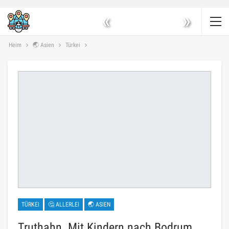
«
»
Heim
🌏 Asien
Türkei
TÜRKEI
🤔 ALLERLEI
🌏 ASIEN
Truthahn. Mit Kindern nach Bodrum