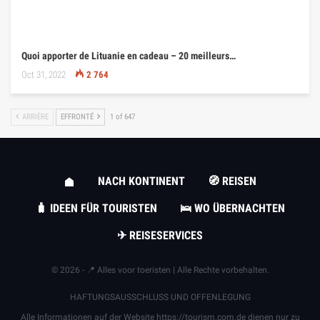
Quoi apporter de Lituanie en cadeau – 20 meilleurs…
Oct 31, 2022
2 764
ARRIÈRE
EFFRONTÉ
1 of 647
NACH KONTINENT
🧭 REISEN
🧳 IDEEN FÜR TOURISTEN
🛌 WO ÜBERNACHTEN
✈ REISESERVICES
© 2026 - 📍 Alles voor toeristen | Alle Rechte vorbehalten.
HAFTUNGSAUSSCHLUSS UND OFFENLEGUNG
Alle Informationen auf der Website
https://tourism.com.de
dienen nur zu