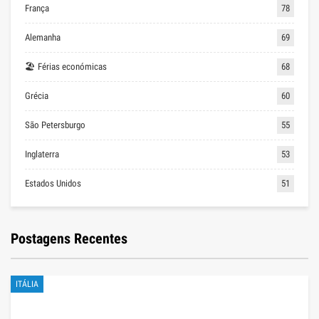
França
78
Alemanha
69
🏖 Férias económicas
68
Grécia
60
São Petersburgo
55
Inglaterra
53
Estados Unidos
51
Postagens Recentes
ITÁLIA