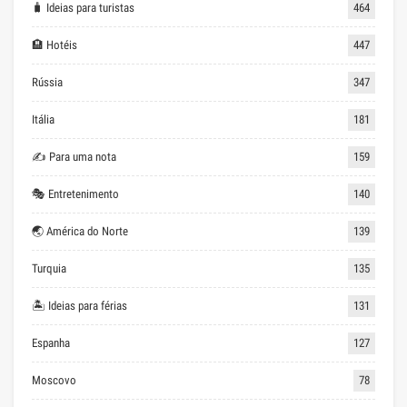
🧳 Ideias para turistas
464
🏨 Hotéis
447
Rússia
347
Itália
181
✍ Para uma nota
159
🎭 Entretenimento
140
🌏 América do Norte
139
Turquia
135
🏝 Ideias para férias
131
Espanha
127
Moscovo
78