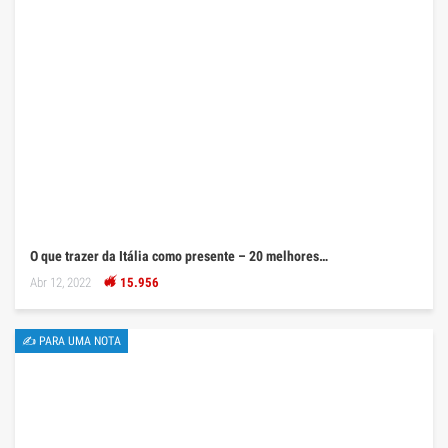
O que trazer da Itália como presente – 20 melhores…
Abr 12, 2022
15.956
✍ PARA UMA NOTA