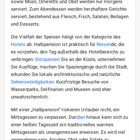
sowie Müsli, Omeletts und Obst werden nur morgens
serviert. Zum Abendessen werden herzhaftere Gerichte
serviert, bestehend aus Fleisch, Fisch, Salaten, Beilagen
und Desserts.
Die Vielfalt der Speisen hängt von der Kategorie des
Hotels
ab. Halbpension ist praktisch für
Reisen
de, die
es vorziehen, den Tag außerhalb des Hotelbereichs zu
verbringen:
Entspannen
Sie an der Küste, unternehmen
Sie Ausflüge, machen Sie Spaziergänge durch die Stadt,
erkunden Sie lokale architektonische und natürliche
Sehenswürdigkeiten
. Kurzfristige Besuche von
Wasserparks, Delfinarien und Museen sind eher
unwahrscheinlich.
Mit einer „Halbpension“ riskieren Urlauber nicht, ein
Mittagessen zu verpassen. Dar
über
hinaus kann sich zu
einer heißen Tageszeit ein traditionelles warmes
Mittagessen als unangemessen erweisen. Es wird viel
angenehmer sein, frisches Obst oder Salate zu