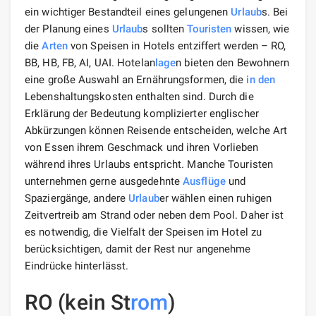
ein wichtiger Bestandteil eines gelungenen
Urlaub
s. Bei
der Planung eines
Urlaub
s sollten
Touristen
wissen, wie
die
Arten
von Speisen in Hotels entziffert werden – RO,
BB, HB, FB, AI, UAI. Hotelan
lage
n bieten den Bewohnern
eine große Auswahl an Ernährungsformen, die
in den
Lebenshaltungskosten enthalten sind. Durch die
Erklärung der Bedeutung komplizierter englischer
Abkürzungen können Reisende entscheiden, welche Art
von Essen ihrem Geschmack und ihren Vorlieben
während ihres Urlaubs entspricht. Manche Touristen
unternehmen gerne ausgedehnte
Ausflüge
und
Spaziergänge, andere
Urlaub
er wählen einen ruhigen
Zeitvertreib am Strand oder neben dem Pool. Daher ist
es notwendig, die Vielfalt der Speisen im Hotel zu
berücksichtigen, damit der Rest nur angenehme
Eindrücke hinterlässt.
RO (kein St
rom
)