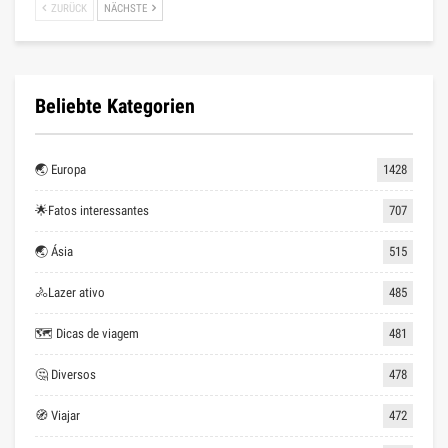
ZURÜCK
NÄCHSTE
Beliebte Kategorien
🌏 Europa
1428
🌟Fatos interessantes
707
🌏 Ásia
515
🚴Lazer ativo
485
🗺 Dicas de viagem
481
🤔 Diversos
478
🧭 Viajar
472