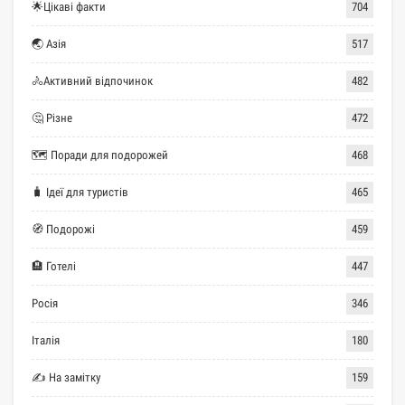
🌟Цікаві факти
704
🌏 Азія
517
🚴Активний відпочинок
482
🤔 Різне
472
🗺 Поради для подорожей
468
🧳 Ідеї для туристів
465
🧭 Подорожі
459
🏨 Готелі
447
Росія
346
Італія
180
✍ На замітку
159