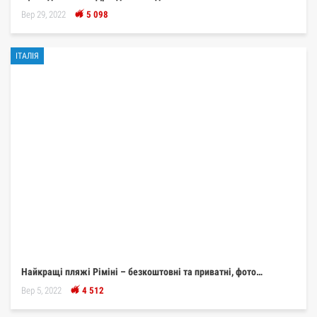
Вер 29, 2022
5 098
ІТАЛІЯ
Найкращі пляжі Ріміні – безкоштовні та приватні, фото…
Вер 5, 2022
4 512