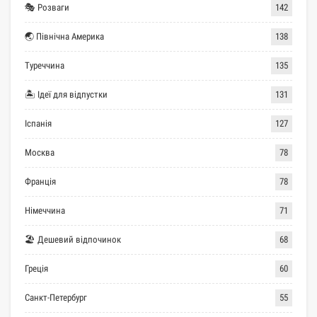
🎭 Розваги
142
🌏 Північна Америка
138
Туреччина
135
🏝 Ідеї для відпустки
131
Іспанія
127
Москва
78
Франція
78
Німеччина
71
🏖 Дешевий відпочинок
68
Греція
60
Санкт-Петербург
55