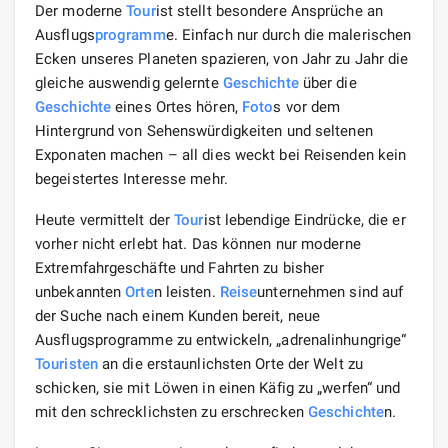
Der moderne
Tour
ist stellt besondere Ansprüche an
Ausflugs
programm
e. Einfach nur durch die malerischen
Ecken unseres Planeten spazieren, von Jahr zu Jahr die
gleiche auswendig gelernte
Geschichte
über die
Geschichte
eines Ortes hören,
Foto
s vor dem
Hintergrund von Sehenswürdigkeiten und seltenen
Exponaten machen – all dies weckt bei Reisenden kein
begeistertes Interesse mehr.
Heute vermittelt der
Tour
ist lebendige Eindrücke, die er
vorher nicht erlebt hat. Das können nur moderne
Extremfahrgeschäfte und Fahrten zu bisher
unbekannten
Orte
n leisten.
Reise
unternehmen sind auf
der Suche nach einem Kunden bereit, neue
Ausflugsprogramme zu entwickeln, „adrenalinhungrige“
Touristen
an die erstaunlichsten Orte der Welt zu
schicken, sie mit Löwen in einen Käfig zu „werfen“ und
mit den schrecklichsten zu erschrecken
Geschichte
n.