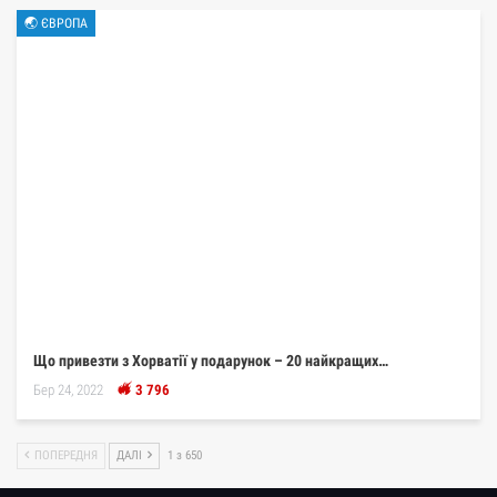
🌏 ЄВРОПА
Що привезти з Хорватії у подарунок – 20 найкращих…
Бер 24, 2022
3 796
ПОПЕРЕДНЯ
ДАЛІ
1 з 650