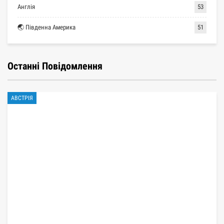
Англія
53
🌏 Південна Америка
51
Останні Повідомлення
АВСТРІЯ