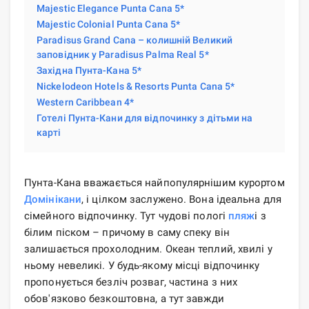
Majestic Elegance Punta Cana 5*
Majestic Colonial Punta Cana 5*
Paradisus Grand Cana – колишній Великий
заповідник у Paradisus Palma Real 5*
Західна Пунта-Кана 5*
Nickelodeon Hotels & Resorts Punta Cana 5*
Western Caribbean 4*
Готелі Пунта-Кани для відпочинку з дітьми на
карті
Пунта-Кана вважається найпопулярнішим курортом
Домінікани
, і цілком заслужено. Вона ідеальна для
сімейного відпочинку. Тут чудові пологі
пляж
і з
білим піском – причому в саму спеку він
залишається прохолодним. Океан теплий, хвилі у
ньому невеликі. У будь-якому місці відпочинку
пропонується безліч розваг, частина з них
обов'язково безкоштовна, а тут завжди