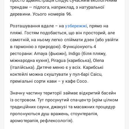
просто адміністрація слідує сучасним екологічним
трендам — підлога, наприклад, з натуральної
деревини. Усього номерів 96.
Розташування вдале – на
узбережжі
, прямо на
пляжі. Гостям подобається, що він просторий, але
самотній, на ньому легко спіймати дзен (або увійти
в гармонію з природою). Функціонують 4
ресторани: Amaya (фьюжн), Indigo (біля пляжу,
міжнародна кухня), Piragua (карибська), Olena
(італійська). Дитяче меню є у всіх. Карибські
коктейлі можна скуштувати у пул-барі Caicu,
преміальні сорти кави – у кафе Coco.
Значну частину території займає відкритий басейн
із островом. Тут просунутий спа-центр (крім цілком
традиційних сауни, джакузі та масажних процедур
пропонуються душ вражень, стоунтерапія,
аромотерапія, рефлексологія).