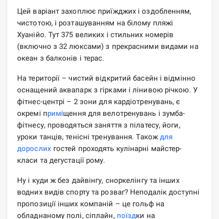
Цей варіант захоплює приїжджих і оздобленням,
чистотою, і розташуванням на білому пляжі
Хуанійо. Тут 375 великих і стильних номерів
(включно з 32 люксами) з прекрасними видами на
океан з балконів і терас.
На території – чистий відкритий басейн і відмінно
оснащений аквапарк з гірками і лінивою річкою. У
фітнес-центрі – 2 зони для кардіотренувань, є
окремі п
римі
щення для велотренувань і зумба-
фітнесу, проводяться заняття з пілатесу, йоги,
уроки танців, тенісні тренування. Також
для
дорослих
гостей проходять кулінарні майстер-
класи та дегустації рому.
Ну і куди ж без дайвінгу, сноркелінгу та інших
водних видів спорту та розваг? Неподалік доступні
пропозиції інших компаній – це гольф на
обладнаному полі, сіплайн,
поїзд
ки на