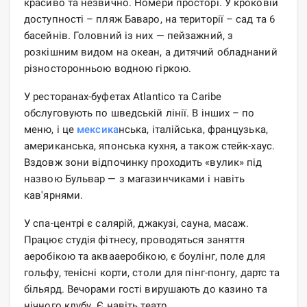
красиво та незвично. Номери просторі. У кроковій
доступності – пляж Баваро, на території – сад та 6
басейнів. Головний із них — пейзажний, з
розкішним видом на океан, а дитячий обладнаний
різносторонньою водною гіркою.
У ресторанах-буфетах Atlantico та Caribe
обслуговують по шведській лінії. В інших – по
меню, і це
мексика
нська, італійська, французька,
американська, японська кухня, а також стейк-хаус.
Вздовж зони відпочинку проходить «вулик» під
назвою Бульвар — з магазинчиками і навіть
кав'ярнями.
У спа-центрі є салярій, джакузі, сауна, масаж.
Працює студія фітнесу, проводяться заняття
аеробікою та аквааеробікою, є боулінг, поле для
гольфу, тенісні корти, столи для пінг-понгу, дартс та
більярд. Вечорами гості вирушають до казино та
нічного клубу. Є навіть театр.