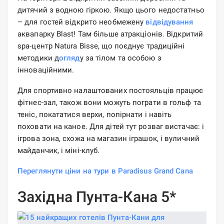
дитячий з водною гіркою. Якщо цього недостатньо
– для гостей відкрито необмежену
відвідування
аквапарку Blast! Там більше атракціонів. Відкритий
spa-центр Natura Bisse, що поєднує традиційні
методики д
огляд
у за тілом та особою з
інноваційними.
Для спортивно налаштованих постояльців працює
фітнес-зал, також вони можуть пограти в гольф та
теніс, покататися верхи, попірнати і навіть
поховати на каное. Для дітей тут розваг вистачає: і
ігрова зона, схожа на магазин іграшок, і вуличний
майданчик, і міні-клуб.
Переглянути ціни на тури в Paradisus Grand Cana
Західна Пунта-Кана 5*