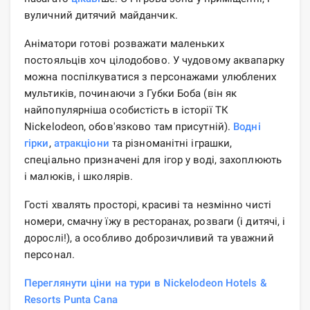
вуличний дитячий майданчик.
Аніматори готові розважати маленьких
постояльців хоч цілодобово. У чудовому аквапарку
можна поспілкуватися з персонажами улюблених
мультиків, починаючи з Губки Боба (він як
найпопулярніша особистість в історії ТК
Nickelodeon, обов'язково там присутній).
Водні
гірки
,
атракціони
та різноманітні іграшки,
спеціально призначені для ігор у воді, захоплюють
і малюків, і школярів.
Гості хвалять просторі, красиві та незмінно чисті
номери, смачну їжу в ресторанах, розваги (і дитячі, і
дорослі!), а особливо доброзичливий та уважний
персонал.
Переглянути ціни на тури в Nickelodeon Hotels &
Resorts Punta Cana