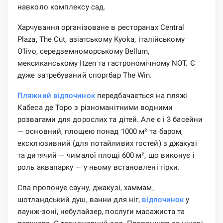
навколо комплексу сад.
Харчування організоване в ресторанах Central
Plaza, The Cut, азіатському Kyoka, італійському
O'livo, середземноморському Bellum,
мексиканському Itzen та гастрономічному NOT. Є
дуже затребуваний спортбар The Win.
Пляжний відпочинок
передбачається на пляжі
Кабеса де Торо з різноманітними водними
розвагами для дорослих та дітей. Але є і 3 басейни
— основний, площею понад 1000 м² та баром,
ексклюзивний (для потайливих гостей) з джакузі
та дитячий — чималої площі 600 м², що виконує і
роль аквапарку — у ньому встановлені гірки.
Спа пропонує сауну, джакузі, хаммам,
шотландський душ, ванни для ніг,
відпочинок
у
лаунж-зоні, небулайзер, послуги масажиста та