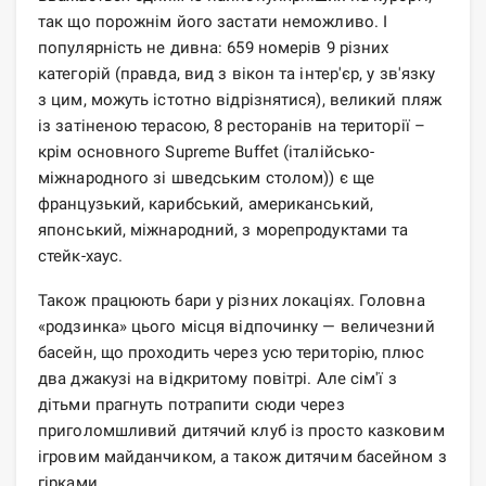
так що порожнім його застати неможливо. І
популярність не дивна: 659 номерів 9 різних
категорій (правда, вид з вікон та інтер'єр, у зв'язку
з цим, можуть істотно відрізнятися), великий пляж
із затіненою терасою, 8 ресторанів на території –
крім основного Supreme Buffet (італійсько-
міжнародного зі шведським столом)) є ще
французький, карибський, американський,
японський, міжнародний, з морепродуктами та
стейк-хаус.
Також працюють бари у різних локаціях. Головна
«родзинка» цього місця відпочинку — величезний
басейн, що проходить через усю територію, плюс
два джакузі на відкритому повітрі. Але сім'ї з
дітьми прагнуть потрапити сюди через
приголомшливий дитячий клуб із просто казковим
ігровим майданчиком, а також дитячим басейном з
гірками.