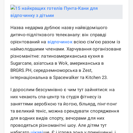
Назва недарма дублює назву найвідомішого
дитячо-підліткового телеканалу: він справді
орієнтований на
відпочинок
всією сім'єю разом із
наймолодшими членами. Харчування організоване
різноманітне: латиноамериканська кухня в
Sugarcane, азіатська в Wok, американська в
BRGRS.PH, середземноморська в Zest,
інтернаціональна в Spacewalker та Kitchen 23.
І дорослим безсумнівно є чим тут зайнятися: на
них чекають спа-центр та студія фітнесу із
заняттями аеробікою та йогою, більярд, пінг-понг
та великий теніс, можна орендувати спорядження
для водних видів спорту, вечорами для них
проводяться різноманітні шоу. Але дітям тут
набагато
цікаві
ше. Є і ігрова зона у приміщенні, і