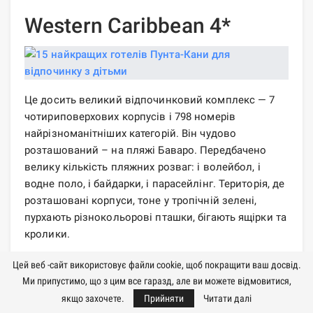
Western Caribbean 4*
Це досить великий відпочинковий комплекс — 7
чотириповерхових корпусів і 798 номерів
найрізноманітніших категорій. Він чудово
розташований – на пляжі Баваро. Передбачено
велику кількість пляжних розваг: і волейбол, і
водне поло, і байдарки, і парасейлінг. Територія, де
розташовані корпуси, тоне у тропічній зелені,
пурхають різнокольорові пташки, бігають ящірки та
кролики.
Шведський сніданок порадує свіжістю та
Цей веб -сайт використовує файли cookie, щоб покращити ваш досвід.
різноманітністю: ті, що побували тут, зазначають,
Ми припустимо, що з цим все гаразд, але ви можете відмовитися,
що готують кухаря з любов'ю. Безліч фруктів,
якщо захочете.
Прийняти
Читати далі
свіжих соків і фрешів, прекрасні десерти,