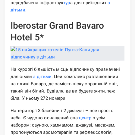
передбачена інфраструк
тур
а для приїжджих
з
дітьми
.
Iberostar Grand Bavaro
Hotel 5*
На курорті більшість місць відпочинку призначені
для сімей
з дітьми
. Цей комплекс розташований
на пляжі Баваро, де замість піску справжній сніг,
такий він білий. Будівля, де ви будете жити, теж
біла. У ньому 272 номери.
На території 3 басейни і 2 джакузі – все просто
неба. Є чудово оснащений спа-
центр
з усім
набором: сауною, хаммамом, джакузі, масажем,
пропонуються аромотерапія та рефлексологія,