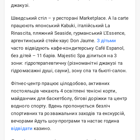
джакузі.
Шведський стіл – у ресторані Marketplace. А la carte
працюють японський Kabuki, італійський La
Rinascita, пляжний Seaside, гурманський L'Essence,
аргентинський стейк-хаус Don Jaume.
З дітьми
часто відвідують кафе-кондитерську Café Espanol,
без дітей – 11 барів. Majestic Spa ділиться на 3
зони: гідротерапевтичну (різноманітні джакузі та
гідромасажні душі, сауни), зону спа та бьюті-салон.
Фітнес-центр працює цілодобово, активних
постояльців чекають 4 освітлені тенісні корти,
майданчик для баскетболу, бігові доріжки та центр
водного спорту. Вдень пропонується безліч
спортивних та розважальних заходів та екскурсій,
вечорами йдуть шоу-програми та настає година
відвідати
казино.