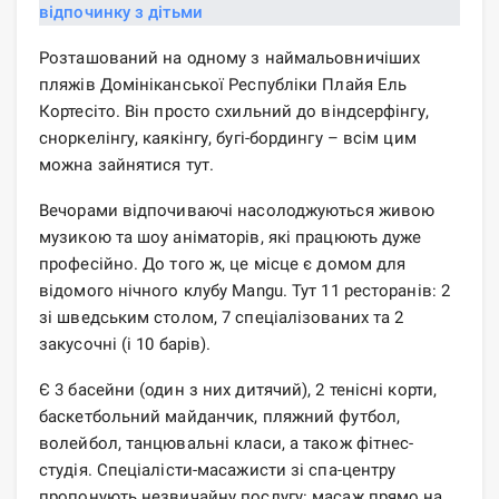
Розташований на одному з наймальовничіших
пляжів Домініканської Республіки Плайя Ель
Кортесіто. Він просто схильний до віндсерфінгу,
сноркелінгу, каякінгу, бугі-бордингу – всім цим
можна зайнятися тут.
Вечорами відпочиваючі насолоджуються живою
музикою та шоу аніматорів, які працюють дуже
професійно. До того ж, це місце є домом для
відомого нічного клубу Mangu. Тут 11 ресторанів: 2
зі шведським столом, 7 спеціалізованих та 2
закусочні (і 10 барів).
Є 3 басейни (один з них дитячий), 2 тенісні корти,
баскетбольний майданчик, пляжний футбол,
волейбол, танцювальні класи, а також фітнес-
студія. Спеціалісти-масажисти зі спа-центру
пропонують незвичайну послугу: масаж прямо на