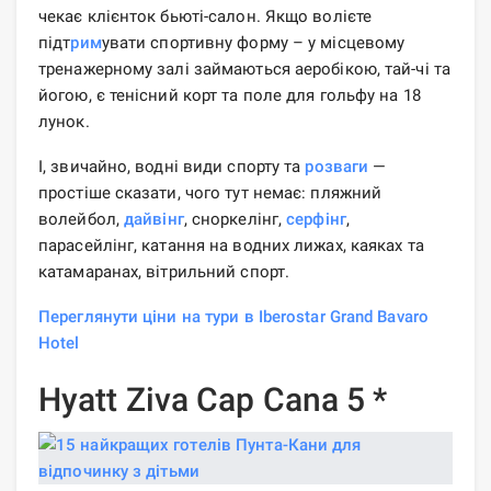
чекає клієнток бьюті-салон. Якщо волієте
підт
рим
увати спортивну форму – у місцевому
тренажерному залі займаються аеробікою, тай-чі та
йогою, є тенісний корт та поле для гольфу на 18
лунок.
І, звичайно, водні види спорту та
розваги
—
простіше сказати, чого тут немає: пляжний
волейбол,
дайвінг
, сноркелінг,
серфінг
,
парасейлінг, катання на водних лижах, каяках та
катамаранах, вітрильний спорт.
Переглянути ціни на тури в Iberostar Grand Bavaro
Hotel
Hyatt Ziva Cap Cana 5 *