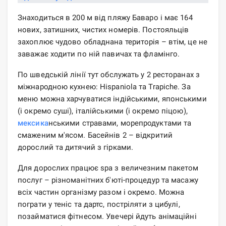
Знаходиться в 200 м від пляжу Баваро і має 164
нових, затишних, чистих номерів. Постояльців
захоплює чудово обладнана територія – втім, це не
заважає ходити по ній павичах та фламінго.
По шведській лінії тут обслужать у 2 ресторанах з
міжнародною кухнею: Hispaniola та Trapiche. За
меню можна харчуватися індійськими, японськими
(і окремо суші), італійськими (і окремо піцою),
мексика
нськими стравами, морепродуктами та
смаженим м'ясом. Басейнів 2 – відкритий
дорослий та дитячий з гірками.
Для дорослих працює spa з величезним пакетом
послуг – різноманітних б'юті-процедур та масажу
всіх частин організму разом і окремо. Можна
пограти у теніс та дартс, постріляти з цибулі,
позайматися фітнесом. Увечері йдуть анімаційні