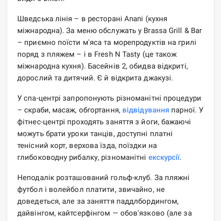
Шведська лінія – в ресторані Anani (кухня
міжнародна). За меню обслужать у Brassa Grill & Bar
– приємно поїсти м'яса та морепродуктів на грилі
поряд з пляжем – і в Fresh N Tasty (це також
міжнародна кухня). Басейнів 2, обидва відкриті,
дорослий та дитячий. Є й відкрита джакузі.
У спа-центрі запропонують різноманітні процедури
– скраби, масаж, обгортання,
відвідування
парної. У
фітнес-центрі проходять заняття з йоги, бажаючі
можуть брати уроки танців, доступні платні
тенісний корт, верхова їзда, поїздки на
глибоководну рибалку, різноманітні
екскурсії
.
Неподалік розташований гольф-клуб. За пляжні
футбол і волейбол платити, звичайно, не
доведеться, але за заняття паддлбордингом,
дайвінгом, кайтсерфінгом — обов'язково (але за