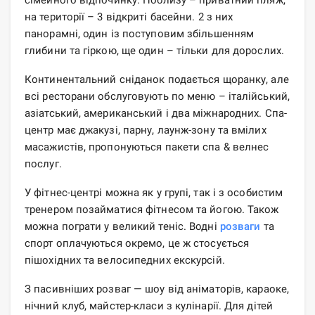
на території – 3 відкриті басейни. 2 з них
панорамні, один із поступовим збільшенням
глибини та гіркою, ще один – тільки для дорослих.
Континентальний сніданок подається щоранку, але
всі ресторани обслуговують по меню – італійський,
азіатський, американський і два міжнародних. Спа-
центр має джакузі, парну, лаунж-зону та вмілих
масажистів, пропонуються пакети спа & велнес
послуг.
У фітнес-центрі можна як у групі, так і з особистим
тренером позайматися фітнесом та йогою. Також
можна пограти у великий теніс. Водні
розваги
та
спорт оплачуються окремо, це ж стосується
пішохідних та велосипедних екскурсій.
З пасивніших розваг — шоу від аніматорів, караоке,
нічний клуб, майстер-класи з кулінарії. Для дітей