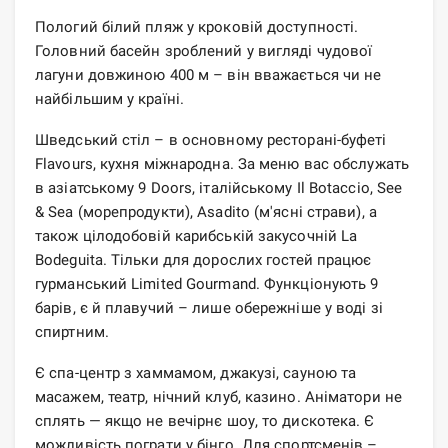
Пологий білий пляж у кроковій доступності.
Головний басейн зроблений у вигляді чудової
лагуни довжиною 400 м – він вважається чи не
найбільшим у країні.
Шведський стіл – в основному ресторані-буфеті
Flavours, кухня міжнародна. За меню вас обслужать
в азіатському 9 Doors, італійському Il Botaccio, See
& Sea (морепродукти), Asadito (м'ясні страви), а
також цілодобовій карибській закусочній La
Bodeguita. Тільки для дорослих гостей працює
гурманський Limited Gourmand. Функціонують 9
барів, є й плавучий – лише обережніше у воді зі
спиртним.
Є спа-центр з хаммамом, джакузі, сауною та
масажем, театр, нічний клуб, казино. Аніматори не
сплять — якщо не вечірнє шоу, то дискотека. Є
можливість пограти у бінго. Для спортсменів –