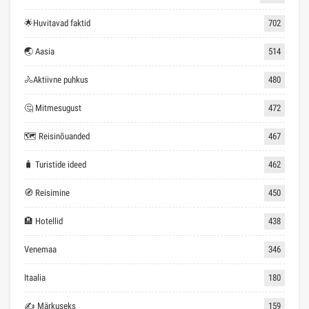
🌟Huvitavad faktid
702
🌏 Aasia
514
🚴Aktiivne puhkus
480
🤔 Mitmesugust
472
🗺 Reisinõuanded
467
🧳 Turistide ideed
462
🧭 Reisimine
450
🏨 Hotellid
438
Venemaa
346
Itaalia
180
✍ Märkuseks
159