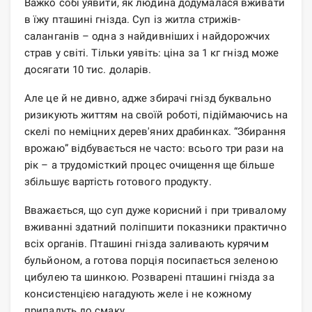
Важко собі уявити, як людина додумалася вживати
в їжу пташині гнізда. Суп із житла стрижів-
саланганів – одна з найдивніших і найдорожчих
страв у світі. Тільки уявіть: ціна за 1 кг гнізд може
досягати 10 тис. доларів.
Але це й не дивно, адже збирачі гнізд буквально
ризикують життям на своїй роботі, підіймаючись на
скелі по неміцних дерев'яних драбинках. “Збирання
врожаю” відбувається не часто: всього три рази на
рік – а трудомісткий процес очищення ще більше
збільшує вартість готового продукту.
Вважається, що суп дуже корисний і при тривалому
вживанні здатний поліпшити показники практично
всіх органів. Пташині гнізда заливають курячим
бульйоном, а готова порція посипається зеленою
цибулею та шинкою. Розварені пташині гнізда за
консистенцією нагадують желе і не кожному
припадуть до смаку.