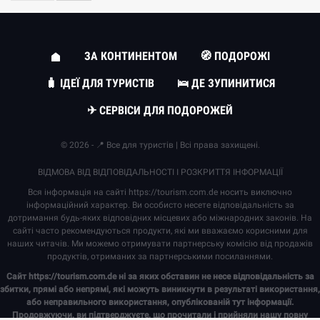
ЗА КОНТИНЕНТОМ
🧭 ПОДОРОЖІ
🧳 ІДЕЇ ДЛЯ ТУРИСТІВ
🛌 ДЕ ЗУПИНИТИСЯ
✈ СЕРВІСИ ДЛЯ ПОДОРОЖЕЙ
© 2026 - 📍 Все для туристів | Всі права захищені.
ВІДМОВА ВІД ВІДПОВІДАЛЬНОСТІ І РОЗКРИТТЯ ІНФОРМАЦІЇ
Вся інформація на сайті
https://tourism.com.de
носить виключно
інформаційний характер. Ви особисто несете відповідальність за
дотримання будь-яких відповідних місцевих або міжнародних законів. На
сайті часто рекомендуються продукти, які ми вважаємо корисними для
наших читачів. Ми можемо отримувати партнерську комісію від продажів
продуктів, отриманих за партнерськими посиланнями.
Сайт
https://tourism.com.de
ні за яких обставин не несе відповідальність за
збитки, прямі або непрямі, які можуть виникнути в результаті використання,
або неправильного використання, опублікованій тут інформації.
Продовжуючи, ви підтверджуєте, що прочитали і прийняли нашу повну