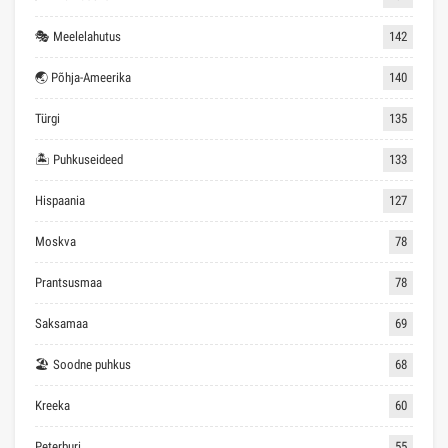
🎭 Meelelahutus
142
🌏 Põhja-Ameerika
140
Türgi
135
🏝 Puhkuseideed
133
Hispaania
127
Moskva
78
Prantsusmaa
78
Saksamaa
69
🏖 Soodne puhkus
68
Kreeka
60
Peterburi
55