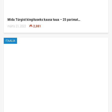
Mida Türgist kingituseks kaasa tuua – 25 parimat…
märts 21, 2022
2,081
ITAALIA