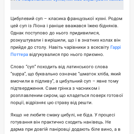
Цибулевий суп – класика французької кухні. Родом
цей суп із Ліона і раніше вважався їжею бідняків.
Однак поступово до нього придивилися,
розкуштували і вирішили, що і в знатних колах він
прийде до столу. Навіть чарівники з всесвіту
Гаррі
Поттера
відгукувалися про нього приємно.
Слово “суп” походить від латинського слова
“suppa”, що буквально означає “шматок хліба, який
вмочили в підливу”, а цибульний суп – явне тому
підтвердження. Саме грінка з часником і
розплавленим сиром, що кладеться поверх готової
порції, відрізняє цю страву від решти.
Якщо не любите смаку цибулі, не біда. У процесі
готування він практично сходить нанівець. Не
дарма при довгій паніровці додають біле вино, а в