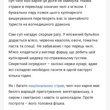
суп чилі кон карне ця доля не оминула. Назва
страви в перекладі означає чилі з м'ясом. І
буквально пару ложок цього кулінарного
вишукування перетворить вас із звичайного
туриста на вогнедишного дракона.
Сам суп нагадує скоріше рагу. У яловичий бульйон
додається м'ясо, червона квасоля, овочі, томатна
паста та спеції. Не забуваємо і про перець чилі.
М'ясо кладеться у вигляді фаршу, що робить цей
кулінарний шедевр по-справжньому густим.
Секретний інгредієнт – залізні нерви кухарі, адже
всі складові необхідно гасити в одній каструлі
кілька годин.
Як і багато
національних страв
, чилі кон карне має
безліч варіацій приготування: вегетаріанську, з
сиром і сметаною і навіть із шоколадом. Проте
гострота – його головна фішка.