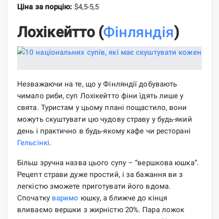
Ціна за порцію:
$4,5-5,5
Лохікейтто (
Фінляндія
)
Незважаючи на те, що у Фінляндії добувають
чимало риби, суп Лохікейтто фіни їдять лише у
свята. Туристам у цьому плані пощастило, вони
можуть скуштувати цю чудову страву у будь-який
день і практично в будь-якому кафе чи ресторані
Гельсінкі
.
Більш зручна назва цього супу – “вершкова юшка”.
Рецепт страви дуже простий, і за бажання ви з
легкістю зможете приготувати його вдома.
Спочатку
варимо
юшку, а ближче до кінця
вливаємо вершки з жирністю 20%. Пара ложок