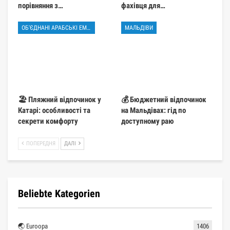
порівняння з…
фахівця для…
ОБ'ЄДНАНІ АРАБСЬКІ ЕМІРАТИ
МАЛЬДІВИ
🏖️ Пляжний відпочинок у
💰 Бюджетний відпочинок
Катарі: особливості та
на Мальдівах: гід по
секрети комфорту
доступному раю
ПОПЕРЕДНЯ
ДАЛІ
Beliebte Kategorien
🌏 Euroopa
1406