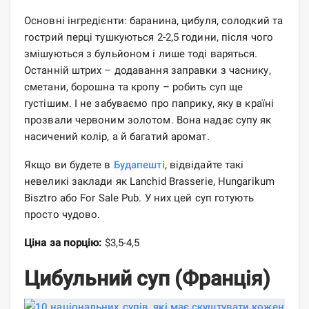
Основні інгредієнти: баранина, цибуля, солодкий та
гострий перці тушкуються 2-2,5 години, після чого
змішуються з бульйоном і лише тоді варяться.
Останній штрих – додавання заправки з часнику,
сметани, борошна та кропу – робить суп ще
густішим. І не забуваємо про паприку, яку в країні
прозвали червоним золотом. Вона надає супу як
насичений колір, а й багатий аромат.
Якщо ви будете в
Будапешті
, відвідайте такі
невеликі заклади як Lanchid Brasserie, Hungarikum
Bisztro або For Sale Pub. У них цей суп готують
просто чудово.
Ціна за порцію:
$3,5-4,5
Цибульний суп (Франція)