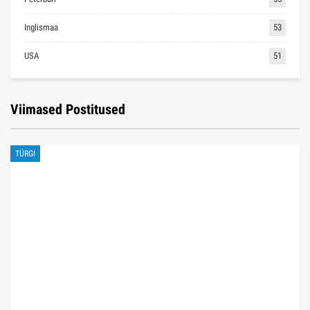
Inglismaa
53
USA
51
Viimased Postitused
TÜRGI