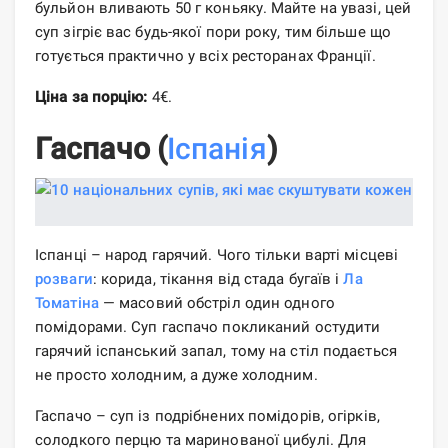
бульйон вливають 50 г коньяку. Майте на увазі, цей
суп зігріє вас будь-якої пори року, тим більше що
готується практично у всіх ресторанах Франції.
Ціна за порцію:
4€.
Гаспачо (
Іспанія
)
Іспанці – народ гарячий. Чого тільки варті місцеві
розваги
: ​​корида, тікання від стада бугаїв і
Ла
Томатіна
— масовий обстріл один одного
помідорами. Суп гаспачо покликаний остудити
гарячий іспанський запал, тому на стіл подається
не просто холодним, а дуже холодним.
Гаспачо – суп із подрібнених помідорів, огірків,
солодкого перцю та маринованої цибулі. Для