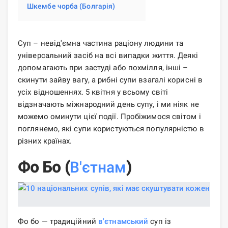
Шкембе чорба (Болгарія)
Суп – невід'ємна частина раціону людини та
універсальний засіб на всі випадки життя. Деякі
допомагають при застуді або похмілля, інші –
скинути зайву вагу, а рибні супи взагалі корисні в
усіх відношеннях. 5 квітня у всьому світі
відзначають міжнародний день супу, і ми ніяк не
можемо оминути цієї події. Пробіжимося світом і
поглянемо, які супи користуються популярністю в
різних країнах.
Фо Бо (
В'єтнам
)
Фо бо — традиційний
в'єтнамський
суп із