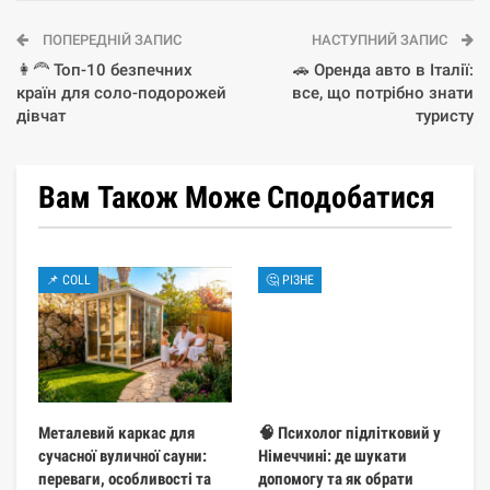
ПОПЕРЕДНІЙ ЗАПИС
НАСТУПНИЙ ЗАПИС
👩‍🦰 Топ-10 безпечних
🚗 Оренда авто в Італії:
країн для соло-подорожей
все, що потрібно знати
дівчат
туристу
Вам Також Може Сподобатися
📌 COLL
🤔 РІЗНЕ
Металевий каркас для
🧠 Психолог підлітковий у
сучасної вуличної сауни:
Німеччині: де шукати
переваги, особливості та
допомогу та як обрати