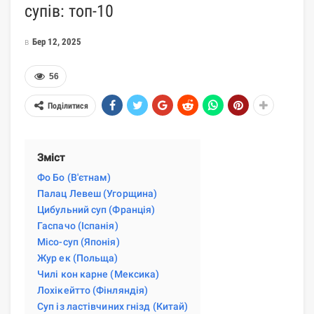
супів: топ-10
в
Бер 12, 2025
56
Поділитися
Зміст
Фо Бо (В'єтнам)
Палац Левеш (Угорщина)
Цибульний суп (Франція)
Гаспачо (Іспанія)
Місо-суп (Японія)
Жур ек (Польща)
Чилі кон карне (Мексика)
Лохікейтто (Фінляндія)
Суп із ластівчиних гнізд (Китай)