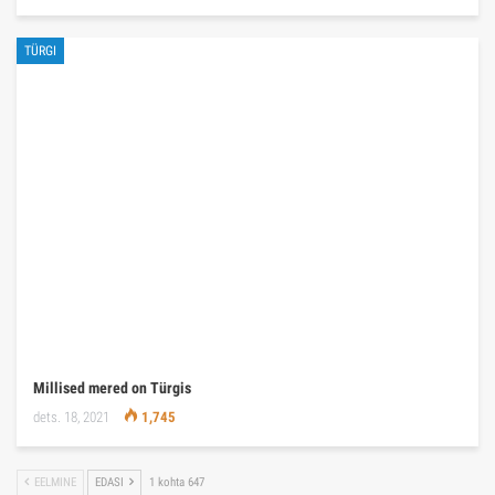
TÜRGI
Millised mered on Türgis
dets. 18, 2021
1,745
EELMINE
EDASI
1 kohta 647