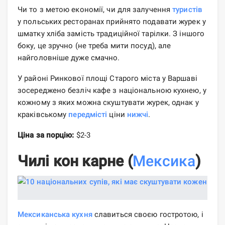
Чи то з метою економії, чи для залучення
туристів
у польських ресторанах прийнято подавати журек у
шматку хліба замість традиційної тарілки. З іншого
боку, це зручно (не треба мити посуд), але
найголовніше дуже смачно.
У районі Ринкової площі Старого міста у Варшаві
зосереджено безліч кафе з національною кухнею, у
кожному з яких можна скуштувати журек, однак у
краківському
передмісті
ціни
нижчі
.
Ціна за порцію:
$2-3
Чилі кон карне (
Мексика
)
Мексиканська кухня
славиться своєю гостротою, і