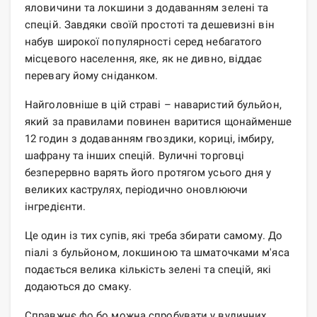
яловичини та локшини з додаванням зелені та
спецій. Завдяки своїй простоті та дешевизні він
набув широкої популярності серед небагатого
місцевого населення, яке, як не дивно, віддає
перевагу йому сніданком.
Найголовніше в цій страві – наваристий бульйон,
який за правилами повинен варитися щонайменше
12 годин з додаванням гвоздики, кориці, імбиру,
шафрану та інших спецій. Вуличні торговці
безперервно варять його протягом усього дня у
великих каструлях, періодично оновлюючи
інгредієнти.
Це один із тих супів, які треба збирати самому. До
піалі з бульйоном, локшиною та шматочками м'яса
подається велика кількість зелені та спецій, які
додаються до смаку.
Справжнє фо бо можна спробувати у вуличних