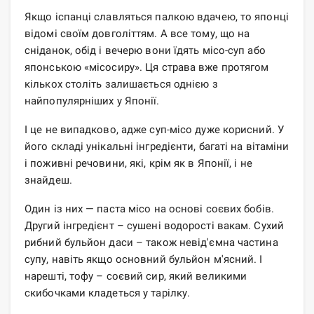
Якщо іспанці славляться палкою вдачею, то японці
відомі своїм довголіттям. А все тому, що на
сніданок, обід і вечерю вони їдять місо-суп або
японською «місосиру». Ця страва вже протягом
кількох століть залишається однією з
найпопулярніших у Японії.
І це не випадково, адже суп-місо дуже корисний. У
його складі унікальні інгредієнти, багаті на вітаміни
і поживні речовини, які, крім як в Японії, і не
знайдеш.
Один із них — паста місо на основі соєвих бобів.
Другий інгредієнт – сушені водорості вакам. Сухий
рибний бульйон даси – також невід'ємна частина
супу, навіть якщо основний бульйон м'ясний. І
нарешті, тофу – соєвий сир, який великими
скибочками кладеться у тарілку.