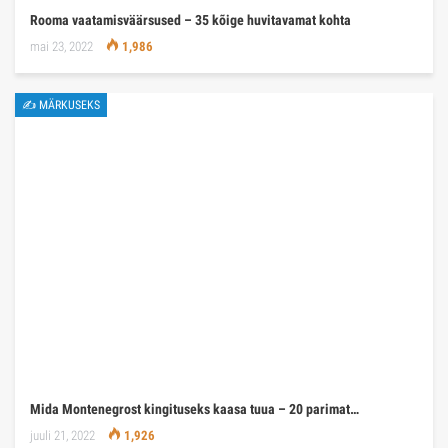
Rooma vaatamisväärsused – 35 kõige huvitavamat kohta
mai 23, 2022
1,986
✍ MÄRKUSEKS
Mida Montenegrost kingituseks kaasa tuua – 20 parimat…
juuli 21, 2022
1,926