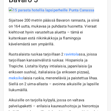
Sijaitsee 200 metrin päässä Bavaron rannasta, ja siinä
on 164 uutta, mukavaa ja puhdasta huonetta. Vieraat
kiehtovat hyvin varusteltua aluetta – tämä ei
kuitenkaan estä riikinkukkoja ja flamingoja
kävelemästä sen ympärillä.
Ruotsalaista ruokaa tarjoillaan 2
ravintola
ssa, joissa
tarjoillaan kansainvälistä ruokaa: Hispaniola ja
Trapiche. Listalta löytyy intialaisia, japanilaisia ​​(ja
erikseen sushia), italialaisia ​​(ja erikseen pizzaa),
meksiko
laisia ​​ruokia, mereneläviä ja paistettua lihaa.
Siellä on 2 uima-allasta – avoinna aikuisille ja lapsille
liukumäillä.
Aikuisille on tarjolla kylpylä, jossa on valtava
palvelupaketti – erilaisia ​​kauneushoitoja ja hierontoja