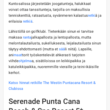
Kuntosalissa järjestetään joogatunteja, halukkaat
voivat ottaa tanssitunteja, tarjolla on maksullisia
tenniskenttiä, ratsastusta, syvänmeren kalastus
retki
ä ja
erilaisia ​​
retkiä
.
Lähistöllä on golfklubi. Tietenkään sinun ei tarvitse
maksaa
ranta
jalkapallosta ja lentopallosta, mutta
melontalautailusta, sukelluksesta, leijalautailusta sinun
täytyy ehdottomasti (mutta et
sää
li niitä). Lapsille,
ani
maat
torit työskentelevät ahkerasti tarjoten
viihde
ohjelma
a, sisätiloissa on leikkipaikka ja
katuleikkipaikka, nuoremmille vieraille ja teini-ikäisille
kerhot.
Katso hinnat retkille The Westin Puntacana Resort &
Clubissa
Serenade Punta Cana