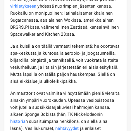
virkistykseen
yhdessä nuorimpien jäsenten kanssa.
Ruokailu on monipuolinen: latinalaisamerikkalainen
Sugarcanessa, aasialainen Wokissa, amerikkalainen
BRGRS.PH:ssa, välimerellinen Zestissä, kansainvälinen
Spacewalker and Kitchen 23:ssa.
Ja aikuisilla on täällä varmasti tekemistä: he odottavat
spa-keskusta ja kuntosalia aerobic- ja joogatunneilla,
biljardilla, pingistä ja tenniksellä, voit vuokrata laitteita
vesiurheiluun, ja iltaisin järjestetään erilaisia ​​esityksiä..
Mutta lapsilla on täällä paljon hauskempaa. Siellä on
sisäleikkialue ja ulkoleikkipaikka.
Animaattorit ovat valmiita viihdyttämään pieniä vieraita
ainakin ympäri vuorokauden. Upeassa vesipuistossa
voit jutella suosikkisarjakuviesi hahmojen kanssa,
alkaen Sponge Bobista (hän, TK Nickelodeonin
historia
n suosituimpana henkilönä, on siellä aina
läsnä). Vesiliukumäet,
nähtävyydet
ja erilaiset