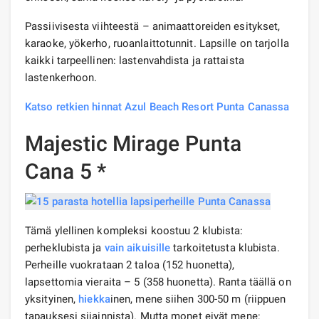
Passiivisesta viihteestä – animaattoreiden esitykset,
karaoke, yökerho, ruoanlaittotunnit. Lapsille on tarjolla
kaikki tarpeellinen: lastenvahdista ja rattaista
lastenkerhoon.
Katso retkien hinnat Azul Beach Resort Punta Canassa
Majestic Mirage Punta
Cana 5 *
Tämä ylellinen kompleksi koostuu 2 klubista:
perheklubista ja
vain aikuisille
tarkoitetusta klubista.
Perheille vuokrataan 2 taloa (152 huonetta),
lapsettomia vieraita – 5 (358 huonetta). Ranta täällä on
yksityinen,
hiekka
inen, mene siihen 300-50 m (riippuen
tapauksesi sijainnista). Mutta monet eivät mene: