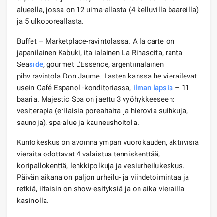
alueella, jossa on 12 uima-allasta (4 kelluvilla baareilla)
ja 5 ulkoporeallasta.
Buffet – Marketplace-ravintolassa. A la carte on
japanilainen Kabuki, italialainen La Rinascita, ranta
Sea
side
, gourmet L'Essence, argentiinalainen
pihviravintola Don Jaume. Lasten kanssa he vierailevat
usein Café Espanol -konditoriassa,
ilman lapsia
– 11
baaria. Majestic Spa on jaettu 3 vyöhykkeeseen:
vesiterapia (erilaisia ​​porealtaita ja hierovia suihkuja,
saunoja), spa-alue ja kauneushoitola.
Kuntokeskus on avoinna ympäri vuorokauden, aktiivisia
vieraita odottavat 4 valaistua tenniskenttää,
koripallokenttä, lenkkipolkuja ja vesiurheilukeskus.
Päivän aikana on paljon urheilu- ja viihdetoimintaa ja
retkiä, iltaisin on show-esityksiä ja on aika vierailla
kasinolla.