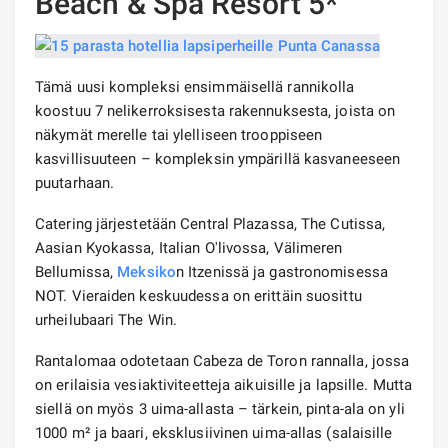
Beach & Spa Resort 5*
Tämä uusi kompleksi ensimmäisellä rannikolla
koostuu 7 nelikerroksisesta rakennuksesta, joista on
näkymät merelle tai ylelliseen trooppiseen
kasvillisuuteen – kompleksin ympärillä kasvaneeseen
puutarhaan.
Catering järjestetään Central Plazassa, The Cutissa,
Aasian Kyokassa, Italian O'livossa, Välimeren
Bellumissa,
Meksiko
n Itzenissä ja gastronomisessa
NOT. Vieraiden keskuudessa on erittäin suosittu
urheilubaari The Win.
Rantalomaa odotetaan Cabeza de Toron rannalla, jossa
on erilaisia ​​vesiaktiviteetteja aikuisille ja lapsille. Mutta
siellä on myös 3 uima-allasta – tärkein, pinta-ala on yli
1000 m² ja baari, eksklusiivinen uima-allas (salaisille