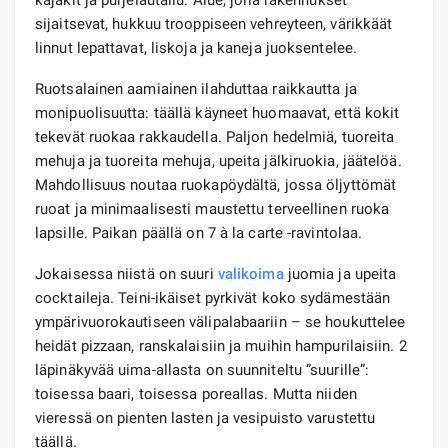
kajakit ja purjelautailu. Alue, jolla rakennukset
sijaitsevat, hukkuu trooppiseen vehreyteen, värikkäät
linnut lepattavat, liskoja ja kaneja juoksentelee.
Ruotsalainen aamiainen ilahduttaa raikkautta ja
monipuolisuutta: täällä käyneet huomaavat, että kokit
tekevät ruokaa rakkaudella. Paljon hedelmiä, tuoreita
mehuja ja tuoreita mehuja, upeita jälkiruokia, jäätelöä.
Mahdollisuus noutaa ruokapöydältä, jossa öljyttömät
ruoat ja minimaalisesti maustettu terveellinen ruoka
lapsille. Paikan päällä on 7 à la carte -ravintolaa.
Jokaisessa niistä on suuri
valikoima
juomia ja upeita
cocktaileja. Teini-ikäiset pyrkivät koko sydämestään
ympärivuorokautiseen välipalabaariin – se houkuttelee
heidät pizzaan, ranskalaisiin ja muihin hampurilaisiin. 2
läpinäkyvää uima-allasta on suunniteltu ”suurille”:
toisessa baari, toisessa poreallas. Mutta niiden
vieressä on pienten lasten ja vesipuisto varustettu
täällä.