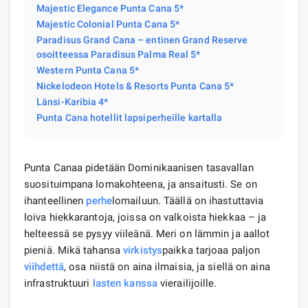
Majestic Elegance Punta Cana 5*
Majestic Colonial Punta Cana 5*
Paradisus Grand Cana – entinen Grand Reserve
osoitteessa Paradisus Palma Real 5*
Western Punta Cana 5*
Nickelodeon Hotels & Resorts Punta Cana 5*
Länsi-Karibia 4*
Punta Cana hotellit lapsiperheille kartalla
Punta Canaa pidetään Dominikaanisen tasavallan
suosituimpana lomakohteena, ja ansaitusti. Se on
ihanteellinen
perhe
lomailuun. Täällä on ihastuttavia
loiva hiekkarantoja, joissa on valkoista hiekkaa – ja
helteessä se pysyy viileänä. Meri on lämmin ja aallot
pieniä. Mikä tahansa
virkistys
paikka tarjoaa paljon
viihdettä
, osa niistä on aina ilmaisia, ja siellä on aina
infrastruktuuri
lasten kanssa
vierailijoille.