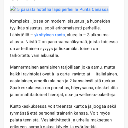
Kompleksi, jossa on moderni sisustus ja huoneiden
tyylikäs sisustus, sopii erinomaisesti perheille.
Lähistöllä –
yksityinen ranta
, alueella – 3 ulkouima-
allasta. Niistä 2 on panoraamanäkymää, joista toisessa
on asteittainen syvyys ja liukumäki, toinen on
tarkoitettu vain aikuisille.
Mannermainen aamiainen tarjoillaan joka aamu, mutta
kaikki ravintolat ovat à la carte -ravintolat – italialainen,
aasialainen, amerikkalainen ja 2 kansainvälistä ruokaa.
Spa-keskuksessa on poreallas, höyrysauna, oleskelutila
ja ammattitaitoiset hierojat, spa- ja wellness-paketteja.
Kuntokeskuksessa voit treenata kuntoa ja joogaa sekä
ryhmässä että personal trainerin kanssa. Voit myös
pelata tennistä. Vesiaktiviteetit ja urheilu maksetaan
erikseen, sama koskee kävely- ja pyöräretkiä.