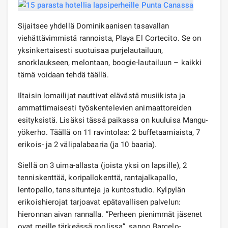
Sijaitsee yhdellä Dominikaanisen tasavallan
viehättävimmistä rannoista, Playa El Cortecito. Se on
yksinkertaisesti suotuisaa purjelautailuun,
snorklaukseen, melontaan, boogie-lautailuun – kaikki
tämä voidaan tehdä täällä.
Iltaisin lomailijat nauttivat elävästä musiikista ja
ammattimaisesti työskentelevien animaattoreiden
esityksistä. Lisäksi tässä paikassa on kuuluisa Mangu-
yökerho. Täällä on 11 ravintolaa: 2 buffetaamiaista, 7
erikois- ja 2 välipalabaaria (ja 10 baaria).
Siellä on 3 uima-allasta (joista yksi on lapsille), 2
tenniskenttää, koripallokenttä, rantajalkapallo,
lentopallo, tanssitunteja ja kuntostudio. Kylpylän
erikoishierojat tarjoavat epätavallisen palvelun:
hieronnan aivan rannalla. ”Perheen pienimmät jäsenet
ovat meille tärkeässä roolissa”, sanoo Barcelo-