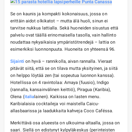
Se on kaunis ja kompakti kokonaisuus, jossa on
erittäin aidot olkikatot – mutta älä huoli, sinun ei
tarvitse nukkua lattialla. Sekä huoneiden sisustus että
palvelu ovat täällä erinomaisella tasolla, vain hallinto
noudattaa nykyaikaisia ​​ympäristötrendejä – lattia on
esimerkiksi luonnonpuuta. Huoneita on yhteensä 96.
Sijainti
on hyvä – rannikolla, aivan rannalla. Vieraat
pitävät siitä, että se on tilava mutta yksityinen, ja siitä
on helppo löytää zen (tai sopeutua luonnon kanssa).
Hotellissa on 4 ravintolaa: Amaya (fuusio), Indigo
(rannalla, kansainvälinen keittiö), Piragua (Karibia),
Olena (
italia
lainen). Kaikissa on lasten menu.
Karibialaisia ​​cocktaileja voi maistella Caicu-
allasbaarissa ja laadukkaita kahveja Coco Caféssa.
Merkittävä osa alueesta on ulkouima-altaalla, jossa on
saari. Siellä on edistynyt kylpyläkeskus (perinteisten