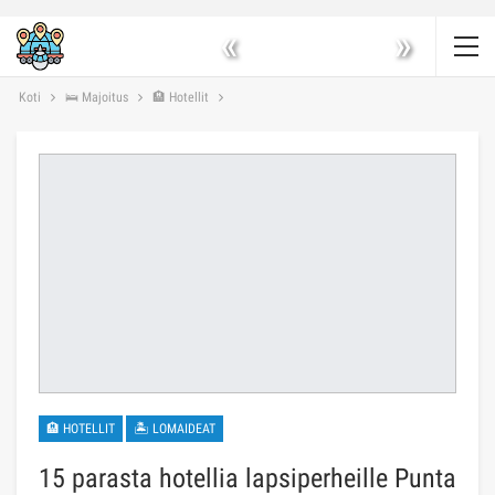
«
»
Koti
🛌 Majoitus
🏨 Hotellit
🏨 HOTELLIT
🏝 LOMAIDEAT
15 parasta hotellia lapsiperheille Punta