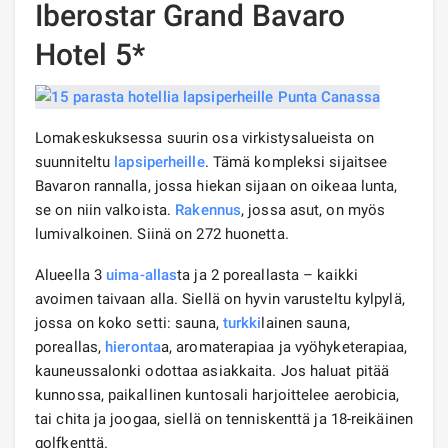
Iberostar Grand Bavaro
Hotel 5*
Lomakeskuksessa suurin osa virkistysalueista on
suunniteltu
lapsiperheille
. Tämä kompleksi sijaitsee
Bavaron rannalla, jossa hiekan sijaan on oikeaa lunta,
se on niin valkoista.
Rakennus
, jossa asut, on myös
lumivalkoinen. Siinä on 272 huonetta.
Alueella 3
uima-allas
ta ja 2 poreallasta – kaikki
avoimen taivaan alla. Siellä on hyvin varusteltu kylpylä,
jossa on koko setti: sauna,
turkki
lainen sauna,
poreallas,
hieronta
a, aromaterapiaa ja vyöhyketerapiaa,
kauneussalonki odottaa asiakkaita. Jos haluat pitää
kunnossa, paikallinen kuntosali harjoittelee aerobicia,
tai chita ja joogaa, siellä on tenniskenttä ja 18-reikäinen
golfkenttä.