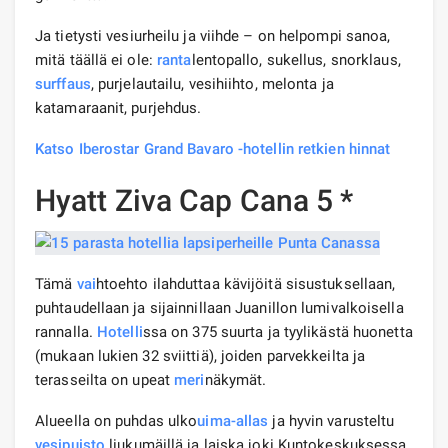
Ja tietysti vesiurheilu ja viihde – on helpompi sanoa,
mitä täällä ei ole:
ranta
lentopallo, sukellus, snorklaus,
surffaus
, purjelautailu, vesihiihto, melonta ja
katamaraanit, purjehdus.
Katso Iberostar Grand Bavaro -hotellin retkien hinnat
Hyatt Ziva Cap Cana 5 *
Tämä
vai
htoehto ilahduttaa kävijöitä sisustuksellaan,
puhtaudellaan ja sijainnillaan Juanillon lumivalkoisella
rannalla.
Hotelli
ssa on 375 suurta ja tyylikästä huonetta
(mukaan lukien 32 sviittiä), joiden parvekkeilta ja
terasseilta on upeat
meri
näkymät.
Alueella on puhdas ulko
uima-allas
ja hyvin varusteltu
vesipuisto
liukumäillä ja laiska joki.Kuntokeskuksessa