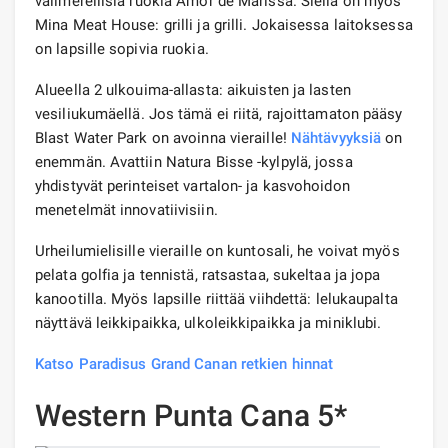
välimerellisiä ruokia Amor de Marissa. Siellä on myös
Mina Meat House: grilli ja grilli. Jokaisessa laitoksessa
on lapsille sopivia ruokia.
Alueella 2 ulkouima-allasta: aikuisten ja lasten
vesiliukumäellä. Jos tämä ei riitä, rajoittamaton pääsy
Blast Water Park on avoinna vieraille!
Nähtävyyksiä
on
enemmän. Avattiin Natura Bisse -kylpylä, jossa
yhdistyvät perinteiset vartalon- ja kasvohoidon
menetelmät innovatiivisiin.
Urheilumielisille vieraille on kuntosali, he voivat myös
pelata golfia ja tennistä, ratsastaa, sukeltaa ja jopa
kanootilla. Myös lapsille riittää viihdettä: lelukaupalta
näyttävä leikkipaikka, ulkoleikkipaikka ja miniklubi.
Katso Paradisus Grand Canan retkien hinnat
Western Punta Cana 5*