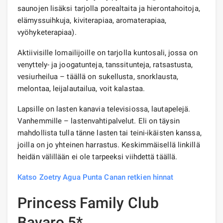
saunojen lisäksi tarjolla porealtaita ja hierontahoitoja,
elämyssuihkuja, kiviterapiaa, aromaterapiaa,
vyöhyketerapiaa).
Aktiivisille lomailijoille on tarjolla kuntosali, jossa on
venyttely- ja joogatunteja, tanssitunteja, ratsastusta,
vesiurheilua – täällä on sukellusta, snorklausta,
melontaa, leijalautailua, voit kalastaa.
Lapsille on lasten kanavia televisiossa, lautapelejä.
Vanhemmille – lastenvahtipalvelut. Eli on täysin
mahdollista tulla tänne lasten tai teini-ikäisten kanssa,
joilla on jo yhteinen harrastus. Keskimmäisellä linkillä
heidän välillään ei ole tarpeeksi viihdettä täällä.
Katso Zoetry Agua Punta Canan retkien hinnat
Princess Family Club
Bavaro 5*