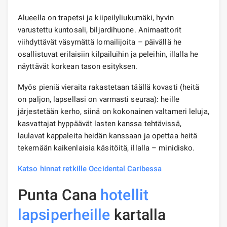
Alueella on trapetsi ja kiipeilyliukumäki, hyvin
varustettu kuntosali, biljardihuone. Animaattorit
viihdyttävät väsymättä lomailijoita – päivällä he
osallistuvat erilaisiin kilpailuihin ja peleihin, illalla he
näyttävät korkean tason esityksen.
Myös pieniä vieraita rakastetaan täällä kovasti (heitä
on paljon, lapsellasi on varmasti seuraa): heille
järjestetään kerho, siinä on kokonainen valtameri leluja,
kasvattajat hyppäävät lasten kanssa tehtävissä,
laulavat kappaleita heidän kanssaan ja opettaa heitä
tekemään kaikenlaisia ​​käsitöitä, illalla – minidisko.
Katso hinnat retkille Occidental Caribessa
Punta Cana
hotellit
lapsiperheille
kartalla