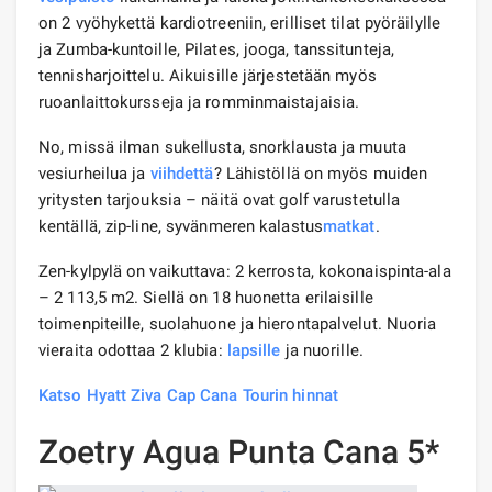
on 2 vyöhykettä kardiotreeniin, erilliset tilat pyöräilylle
ja Zumba-kuntoille, Pilates, jooga, tanssitunteja,
tennisharjoittelu. Aikuisille järjestetään myös
ruoanlaittokursseja ja romminmaistajaisia.
No, missä ilman sukellusta, snorklausta ja muuta
vesiurheilua ja
viihdettä
? Lähistöllä on myös muiden
yritysten tarjouksia – näitä ovat golf varustetulla
kentällä, zip-line, syvänmeren kalastus
matkat
.
Zen-kylpylä on vaikuttava: 2 kerrosta, kokonaispinta-ala
– 2 113,5 m2. Siellä on 18 huonetta erilaisille
toimenpiteille, suolahuone ja hierontapalvelut. Nuoria
vieraita odottaa 2 klubia:
lapsille
ja nuorille.
Katso Hyatt Ziva Cap Cana Tourin hinnat
Zoetry Agua Punta Cana 5*