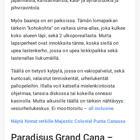
japanilaisia, kansainvälisiä, kala- ja äyriäisruokia ja
pihviravintola.
Myös baareja on eri paikoissa. Tämän lomapaikan
tärkein ”kohokohta” on valtava uima-allas, joka kulkee
koko alueen läpi, sekä 2 ulkoporeallasta. Mutta
lapsiperheet ovat innokkaita tänne, koska siellä on
upea lastenkerho, jossa on upea leikkipaikka sekä
lastenallas liukumäillä.
Täällä on tietysti kylpylä, jossa on vakiopalvelut, sekä
kuntosali, valaistut tenniskentät, urheilukentät
pallopeleihin. Illalla voit katsella mielenkiintoista
ohjelmaa, tanssia diskossa tai kokeilla onneasi
kasinolla. Mutta aikuisille täällä on tärkein nähtävyys:
vesiurheilukeskus. Ei moottoroitu –
all inclusive
.
Näytä hinnat retkille Majestic Colonial Punta Canassa
Paradisus Grand Cana –