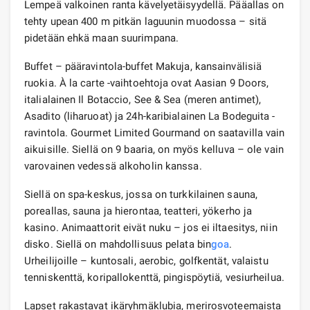
Lempeä valkoinen ranta kävelyetäisyydellä. Pääallas on
tehty upean 400 m pitkän laguunin muodossa – sitä
pidetään ehkä maan suurimpana.
Buffet – pääravintola-buffet Makuja, kansainvälisiä
ruokia. À la carte -vaihtoehtoja ovat Aasian 9 Doors,
italialainen Il Botaccio, See & Sea (meren antimet),
Asadito (liharuoat) ja 24h-karibialainen La Bodeguita -
ravintola. Gourmet Limited Gourmand on saatavilla vain
aikuisille. Siellä on 9 baaria, on myös kelluva – ole vain
varovainen vedessä alkoholin kanssa.
Siellä on spa-keskus, jossa on turkkilainen sauna,
poreallas, sauna ja hierontaa, teatteri, yökerho ja
kasino. Animaattorit eivät nuku – jos ei iltaesitys, niin
disko. Siellä on mahdollisuus pelata bin
goa
.
Urheilijoille – kuntosali, aerobic, golfkentät, valaistu
tenniskenttä, koripallokenttä, pingispöytiä, vesiurheilua.
Lapset rakastavat ikäryhmäklubia, merirosvoteemaista