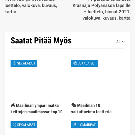
luettelo, valokuva, kuvaus,
Krasnaja Polyanassa lapsille
kartta
– luettelo, hinnat 2021,
valokuva, kuvaus, kartta
Saatat Pitää Myös
All
🤔 SEKALAISET
🤔 SEKALAISET
🥣 Maailman ympäri matka
🎭 Maailman 10
keittojen maailmassa: top 10
vaikuttavinta teatteria
🤔 SEKALAISET
🏝 LOMAIDEAT