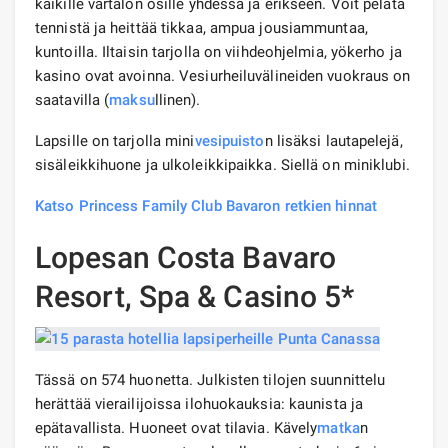
kaikille vartalon osille yhdessä ja erikseen. Voit pelata
tennistä ja heittää tikkaa, ampua jousiammuntaa,
kuntoilla. Iltaisin tarjolla on viihdeohjelmia, yökerho ja
kasino ovat avoinna. Vesiurheiluvälineiden vuokraus on
saatavilla (
maksu
llinen).
Lapsille on tarjolla mini
vesipuisto
n lisäksi lautapelejä,
sisäleikkihuone ja ulkoleikkipaikka. Siellä on miniklubi.
Katso Princess Family Club Bavaron retkien hinnat
Lopesan Costa Bavaro
Resort, Spa & Casino 5*
Tässä on 574 huonetta. Julkisten tilojen suunnittelu
herättää vierailijoissa ilohuokauksia: kaunista ja
epätavallista. Huoneet ovat tilavia. Kävely
matka
n