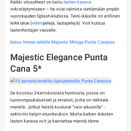
Kaikki olosuhteet on luotu
lasten kanssa
virkistäytymiseen – he ovat valmiita viettämään ympäri
vuorokauden Splash-klubissa. Teini-ikäisille on erillinen
leikkialue (
video
pelejä, lautapelejä). Voit kutsua
lastenhoitajan vauvalle.
Katso hinnat retkille Majestic Mirage Punta Canassa
Majestic Elegance Punta
Cana 5*
Se koostuu 3-kerroksisista huviloista, joissa on
luonnonpuukalusteet ja terassit, joilta on näköala
merelle. Jotkut heistä kuuluvat ”vain aikuisille” -
sektoriin tietyin etuoikeuksin. Mutta kaiken ikäisten
lasten kanssa voit ja kannattaa mennä tänne.