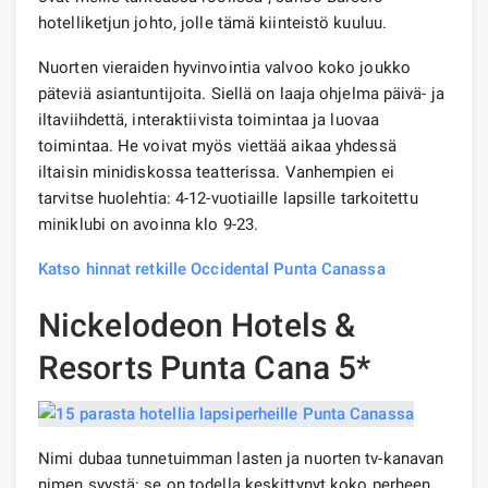
hotelliketjun johto, jolle tämä kiinteistö kuuluu.
Nuorten vieraiden hyvinvointia valvoo koko joukko
päteviä asiantuntijoita. Siellä on laaja ohjelma päivä- ja
iltaviihdettä, interaktiivista toimintaa ja luovaa
toimintaa. He voivat myös viettää aikaa yhdessä
iltaisin minidiskossa teatterissa. Vanhempien ei
tarvitse huolehtia: 4-12-vuotiaille lapsille tarkoitettu
miniklubi on avoinna klo 9-23.
Katso hinnat retkille Occidental Punta Canassa
Nickelodeon Hotels &
Resorts Punta Cana 5*
Nimi dubaa tunnetuimman lasten ja nuorten tv-kanavan
nimen syystä: se on todella keskittynyt koko perheen