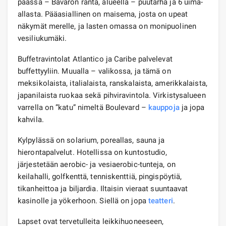
päässä – Bavaron ranta, alueella – puutarha ja 6 uima-
allasta. Pääasiallinen on maisema, josta on upeat
näkymät merelle, ja lasten omassa on monipuolinen
vesiliukumäki.
Buffetravintolat Atlantico ja Caribe palvelevat
buffettyyliin. Muualla – valikossa, ja tämä on
meksikolaista, italialaista, ranskalaista, amerikkalaista,
japanilaista ruokaa sekä pihviravintola. Virkistysalueen
varrella on ”katu” nimeltä Boulevard –
kauppoja
ja jopa
kahvila.
Kylpylässä on solarium, poreallas, sauna ja
hierontapalvelut. Hotellissa on kuntostudio,
järjestetään aerobic- ja vesiaerobic-tunteja, on
keilahalli, golfkenttä, tenniskenttiä, pingispöytiä,
tikanheittoa ja biljardia. Iltaisin vieraat suuntaavat
kasinolle ja yökerhoon. Siellä on jopa
teatteri
.
Lapset ovat tervetulleita leikkihuoneeseen,