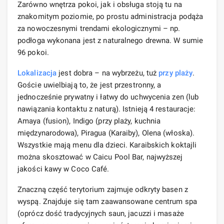
Zarówno wnętrza pokoi, jak i obsługa stoją tu na
znakomitym poziomie, po prostu administracja podąża
za nowoczesnymi trendami ekologicznymi – np.
podłoga wykonana jest z naturalnego drewna. W sumie
96 pokoi.
Lokalizacja
jest dobra – na wybrzeżu, tuż
przy plaży
.
Goście uwielbiają to, że jest przestronny, a
jednocześnie prywatny i łatwy do uchwycenia zen (lub
nawiązania kontaktu z naturą). Istnieją 4 restauracje:
Amaya (fusion), Indigo (przy plaży, kuchnia
międzynarodowa), Piragua (Karaiby), Olena (włoska).
Wszystkie mają menu dla dzieci. Karaibskich koktajli
można skosztować w Caicu Pool Bar, najwyższej
jakości kawy w Coco Café.
Znaczną część terytorium zajmuje odkryty basen z
wyspą. Znajduje się tam zaawansowane centrum spa
(oprócz dość tradycyjnych saun, jacuzzi i masaże