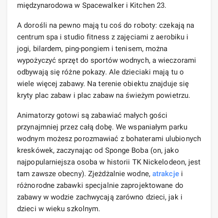
międzynarodowa w Spacewalker i Kitchen 23.
A dorośli na pewno mają tu coś do roboty: czekają na
centrum spa i studio fitness z zajęciami z aerobiku i
jogi, bilardem, ping-pongiem i tenisem, można
wypożyczyć sprzęt do sportów wodnych, a wieczorami
odbywają się różne pokazy. Ale dzieciaki mają tu o
wiele więcej zabawy. Na terenie obiektu znajduje się
kryty plac zabaw i plac zabaw na świeżym powietrzu.
Animatorzy gotowi są zabawiać małych gości
przynajmniej przez całą dobę. We wspaniałym parku
wodnym możesz porozmawiać z bohaterami ulubionych
kreskówek, zaczynając od Sponge Boba (on, jako
najpopularniejsza osoba w historii TK Nickelodeon, jest
tam zawsze obecny). Zjeżdżalnie wodne,
atrakcje
i
różnorodne zabawki specjalnie zaprojektowane do
zabawy w wodzie zachwycają zarówno dzieci, jak i
dzieci w wieku szkolnym.