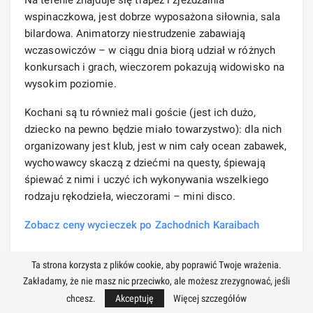
wspinaczkowa, jest dobrze wyposażona siłownia, sala
bilardowa. Animatorzy niestrudzenie zabawiają
wczasowiczów – w ciągu dnia biorą udział w różnych
konkursach i grach, wieczorem pokazują widowisko na
wysokim poziomie.
Kochani są tu również mali goście (jest ich dużo,
dziecko na pewno będzie miało towarzystwo): dla nich
organizowany jest klub, jest w nim cały ocean zabawek,
wychowawcy skaczą z dziećmi na questy, śpiewają
śpiewać z nimi i uczyć ich wykonywania wszelkiego
rodzaju rękodzieła, wieczorami – mini disco.
Zobacz ceny wycieczek po Zachodnich Karaibach
Hotele
Punta Cana
dla
Ta strona korzysta z plików cookie, aby poprawić Twoje wrażenia.
Zakładamy, że nie masz nic przeciwko, ale możesz zrezygnować, jeśli
rodzin z dziećmi
na mapie
chcesz.
Akceptuję
Więcej szczegółów