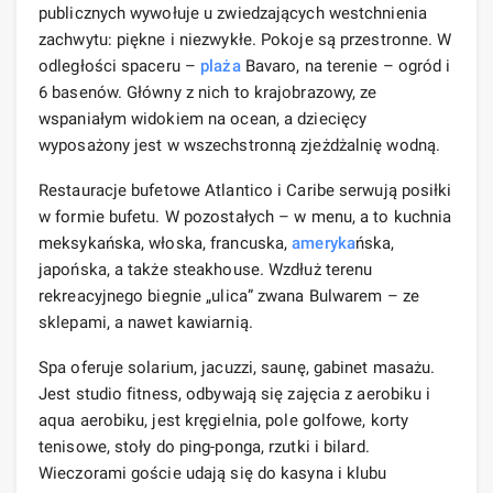
publicznych wywołuje u zwiedzających westchnienia
zachwytu: piękne i niezwykłe. Pokoje są przestronne. W
odległości spaceru –
plaża
Bavaro, na terenie – ogród i
6 basenów. Główny z nich to krajobrazowy, ze
wspaniałym widokiem na ocean, a dziecięcy
wyposażony jest w wszechstronną zjeżdżalnię wodną.
Restauracje bufetowe Atlantico i Caribe serwują posiłki
w formie bufetu. W pozostałych – w menu, a to kuchnia
meksykańska, włoska, francuska,
ameryka
ńska,
japońska, a także steakhouse. Wzdłuż terenu
rekreacyjnego biegnie „ulica” zwana Bulwarem – ze
sklepami, a nawet kawiarnią.
Spa oferuje solarium, jacuzzi, saunę, gabinet masażu.
Jest studio fitness, odbywają się zajęcia z aerobiku i
aqua aerobiku, jest kręgielnia, pole golfowe, korty
tenisowe, stoły do ​​ping-ponga, rzutki i bilard.
Wieczorami goście udają się do kasyna i klubu