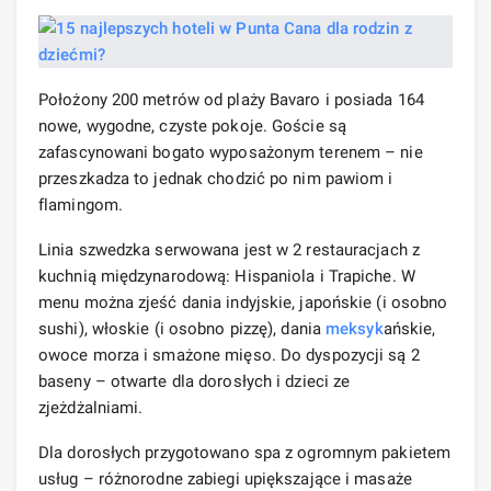
Położony 200 metrów od plaży Bavaro i posiada 164
nowe, wygodne, czyste pokoje. Goście są
zafascynowani bogato wyposażonym terenem – nie
przeszkadza to jednak chodzić po nim pawiom i
flamingom.
Linia szwedzka serwowana jest w 2 restauracjach z
kuchnią międzynarodową: Hispaniola i Trapiche. W
menu można zjeść dania indyjskie, japońskie (i osobno
sushi), włoskie (i osobno pizzę), dania
meksyk
ańskie,
owoce morza i smażone mięso. Do dyspozycji są 2
baseny – otwarte dla dorosłych i dzieci ze
zjeżdżalniami.
Dla dorosłych przygotowano spa z ogromnym pakietem
usług – różnorodne zabiegi upiększające i masaże