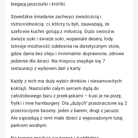
biegają jaszczurki i króliki.
Szwedzkie śniadanie zachwyci świeżością i
różnorodnością: ci, którzy tu byli, zauważają, że
szefowie kuchni gotują z miłością. Dużo owoców,
świeże soki i świeże soki, wspaniałe desery, lody.
Istnieje możliwość odebrania na dietetycznym stole,
gdzie dania bez oleju i minimalnie doprawione, zdrowe
jedzenie dla dzieci. Na miejscu znajduje się 7
restauracji z wyborem dań z karty.
Każdy z nich ma duży wybór drinków i niesamowitych
koktajli. Nastolatki całym sercem dążą do
całodobowego baru z przekąskami – kusi je na pizzę,
frytki i inne hamburgery. Dla „dużych” przeznaczone są 2
przezroczyste baseny: jeden z barem, drugi z jacuzzi.
Ale sąsiadują z nimi małe dzieci z wyposażonym tutaj
parkiem wodnym.
Na terenie znajduje się trapez i zjeżdżalnia