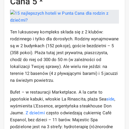
Cana 5 *
Ten luksusowy kompleks składa się z 2 klubów:
rodzinnego i tylko dla dorosłych. Rodziny wynajmowane
są w 2 budynkach (152 pokoje), goście bezdzietni – 5
(358 pokoi). Plaża tutaj jest prywatna, piaszczysta,
chodź do niej od 300 do 50 m (w zależności od
lokalizacji Twojej sprawy). Ale wielu nie jeździ: na
terenie 12 basenów (4 z pływającymi barami) i 5 jacuzzi
na świeżym powietrzu.
Bufet – w restauracji Marketplace. A la carte to
japońskie kabuki, włoskie La Rinascita, plaża Sea
side
,
wyśmienita L'Essence, argentyńska steakhouse Don
Jaume.
Z dziećmi
często odwiedzają cukiernię Café
Espanol, bez dzieci – 11 barów. Majestic Spa
podzielone jest na 3 strefy: hydroterapię (różnorodne