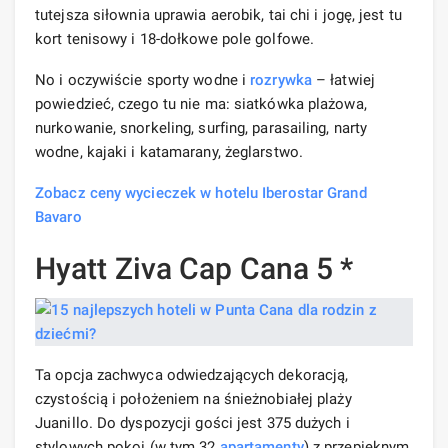
tutejsza siłownia uprawia aerobik, tai chi i jogę, jest tu
kort tenisowy i 18-dołkowe pole golfowe.
No i oczywiście sporty wodne i
rozrywka
– łatwiej
powiedzieć, czego tu nie ma: siatkówka plażowa,
nurkowanie, snorkeling, surfing, parasailing, narty
wodne, kajaki i katamarany, żeglarstwo.
Zobacz ceny wycieczek w hotelu Iberostar Grand
Bavaro
Hyatt Ziva Cap Cana 5 *
Ta opcja zachwyca odwiedzających dekoracją,
czystością i położeniem na śnieżnobiałej plaży
Juanillo. Do dyspozycji gości jest 375 dużych i
stylowych pokoi (w tym 32
apartamenty
) z przepięknym