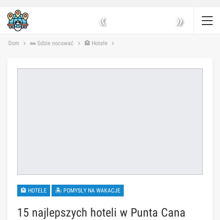
«
»
Dom
🛌 Gdzie nocować
🏨 Hotele
🏨 HOTELE
🏝 POMYSŁY NA WAKACJE
15 najlepszych hoteli w Punta Cana