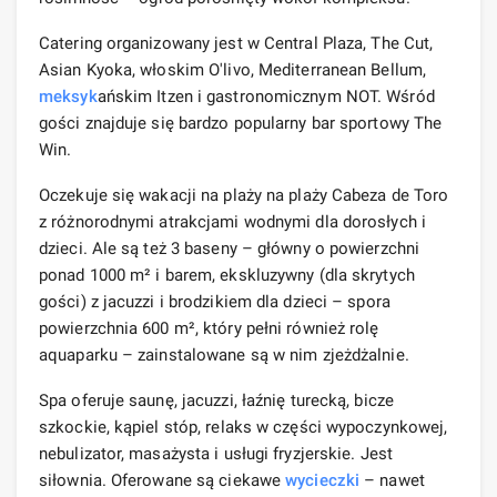
Catering organizowany jest w Central Plaza, The Cut,
Asian Kyoka, włoskim O'livo, Mediterranean Bellum,
meksyk
ańskim Itzen i gastronomicznym NOT. Wśród
gości znajduje się bardzo popularny bar sportowy The
Win.
Oczekuje się wakacji na plaży na plaży Cabeza de Toro
z różnorodnymi atrakcjami wodnymi dla dorosłych i
dzieci. Ale są też 3 baseny – główny o powierzchni
ponad 1000 m² i barem, ekskluzywny (dla skrytych
gości) z jacuzzi i brodzikiem dla dzieci – spora
powierzchnia 600 m², który pełni również rolę
aquaparku – zainstalowane są w nim zjeżdżalnie.
Spa oferuje saunę, jacuzzi, łaźnię turecką, bicze
szkockie, kąpiel stóp, relaks w części wypoczynkowej,
nebulizator, masażysta i usługi fryzjerskie. Jest
siłownia. Oferowane są ciekawe
wycieczki
– nawet