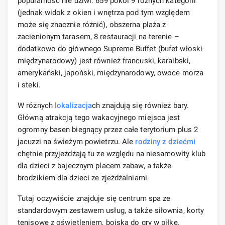
popularność nie dziwi: 659 pokoi 9 różnych kategorii
(jednak widok z okien i wnętrza pod tym względem
może się znacznie różnić), obszerna plaża z
zacienionym tarasem, 8 restauracji na terenie –
dodatkowo do głównego Supreme Buffet (bufet włoski-
międzynarodowy) jest również francuski, karaibski,
amerykański, japoński, międzynarodowy, owoce morza
i steki.
W różnych
lokalizacja
ch znajdują się również bary.
Główną atrakcją tego wakacyjnego miejsca jest
ogromny basen biegnący przez całe terytorium plus 2
jacuzzi na świeżym powietrzu. Ale
rodziny z dziećmi
chętnie przyjeżdżają tu ze względu na niesamowity klub
dla dzieci z bajecznym placem zabaw, a także
brodzikiem dla dzieci ze zjeżdżalniami.
Tutaj oczywiście znajduje się centrum spa ze
standardowym zestawem usług, a także siłownia, korty
tenisowe z oświetleniem, boiska do gry w piłkę.