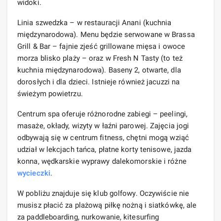
widoki.
Linia szwedzka – w restauracji Anani (kuchnia
międzynarodowa). Menu będzie serwowane w Brassa
Grill & Bar – fajnie zjeść grillowane mięsa i owoce
morza blisko plaży – oraz w Fresh N Tasty (to też
kuchnia międzynarodowa). Baseny 2, otwarte, dla
dorosłych i dla dzieci. Istnieje również jacuzzi na
świeżym powietrzu.
Centrum spa oferuje różnorodne zabiegi – peelingi,
masaże, okłady, wizyty w łaźni parowej. Zajęcia jogi
odbywają się w centrum fitness, chętni mogą wziąć
udział w lekcjach tańca, płatne korty tenisowe, jazda
konna, wędkarskie wyprawy dalekomorskie i różne
wycieczki
.
W pobliżu znajduje się klub golfowy. Oczywiście nie
musisz płacić za plażową piłkę nożną i siatkówkę, ale
za paddleboarding, nurkowanie, kitesurfing