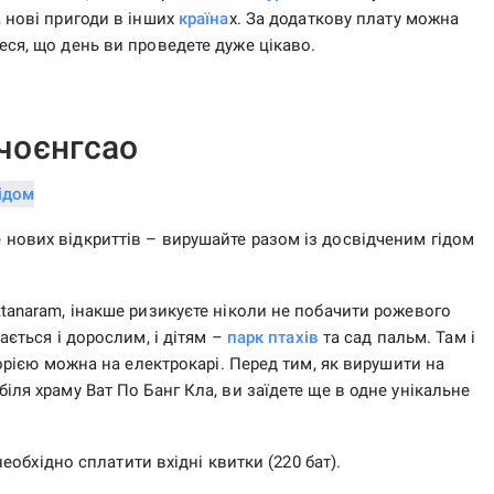
а нові пригоди в інших
країна
х. За додаткову плату можна
еся, що день ви проведете дуже цікаво.
ачоєнгсао
 нових відкриттів – вирушайте разом із досвідченим гідом
ttanaram, інакше ризикуєте ніколи не побачити рожевого
ається і дорослим, і дітям –
парк птахів
та сад пальм. Там і
торією можна на електрокарі. Перед тим, як вирушити на
іля храму Ват По Банг Кла, ви заїдете ще в одне унікальне
 необхідно сплатити вхідні квитки (220 бат).