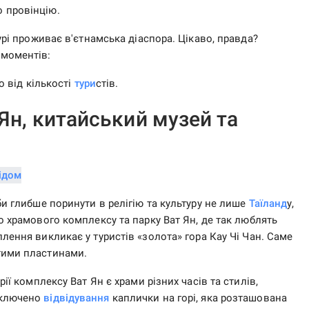
 провінцію.
урі проживає в'єтнамська діаспора. Цікаво, правда?
 моментів:
о від кількості
тури
стів.
Ян, китайський музей та
би глибше поринути в релігію та культуру не лише
Таїланд
у,
 храмового комплексу та парку Ват Ян, де так люблять
лення викликає у туристів «золота» гора Кау Чі Чан. Саме
тими пластинами.
рії комплексу Ват Ян є храми різних часів та стилів,
включено
відвідування
каплички на горі, яка розташована