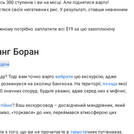
ь 300 ступенів і ви на місці. Але піднятися варто!
еся своїх негативних рис. У результаті, ставши невинним
 кожному потрібно заплатити всі $19 за цю захоплюючу
анг Боран
ду? Тоді вам точно варто
вибрати
цю екскурсію, адже
розкинувся на околиці Бангкока. На території,
площа
якої
0 значних споруд. Будьте уважні, адже серед них є міфічні,
тійно
? Ваш екскурсовод – досвідчений мандрівник, який
живо, «торкався» до них, переймався атмосферою цих
ти з того, що ви не прочитаєте в
туристи
чних путівниках.