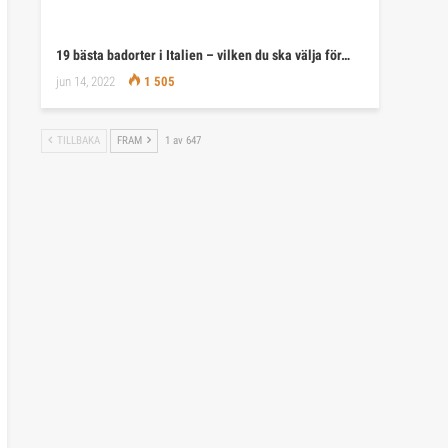
19 bästa badorter i Italien – vilken du ska välja för…
jun 14, 2022
1 505
TILLBAKA
FRAM
1 av 647