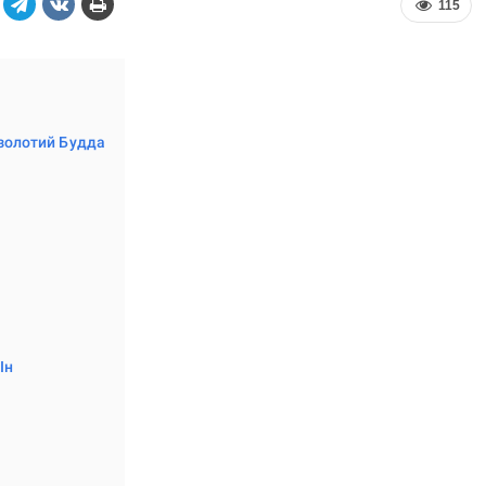
115
 золотий Будда
Ін