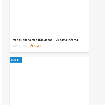
Vad du ska ta med från Japan – 20 bästa idéerna
okt 26, 2022
1 608
ITALIEN