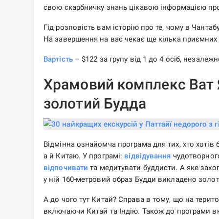
свою скарбничку знань цікавою інформацією про
Гід розповість вам історію про те, чому в Чантаб
На завершення на вас чекає ще кілька приємних
Вартість
– $122 за групу від 1 до 4 осіб, незалежн
Храмовий комплекс Ват 
золотий Будда
Відмінна ознайомча програма для тих, хто хотів 
а й Китаю. У програмі:
відвідування
чудотворного
відпочивати
та медитувати буддисти. А яке захоп
у ній 160-метровий образ Будди викладено золо
А до чого тут Китай? Справа в тому, що на терито
включаючи Китай та Індію. Також до програми 