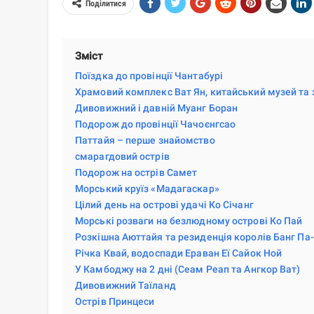
Поділитися
Зміст
Поїздка до провінції Чантабурі
Храмовий комплекс Ват Ян, китайський музей та
Дивовижний і давній Муанг Боран
Подорож до провінції Чачоєнгсао
Паттайя – перше знайомство
смарагдовий острів
Подорож на острів Самет
Морський круїз «Мадагаскар»
Цілий день на острові удачі Ко Січанг
Морські розваги на безлюдному острові Ко Пай
Розкішна Аюттайя та резиденція королів Банг Па-
Річка Квай, водоспади Ераван Еї Сайок Ной
У Камбоджу на 2 дні (Сеам Реап та Ангкор Ват)
Дивовижний Таїланд
Острів Принцеси