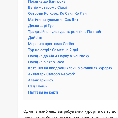
Поїздка до Бангкока
Вечір у старому Сіамі
Острови Ко Крок, Ко Сак і Ко Лан
Магічні татуювання Сак Янт
Дискавері Тур
Традиційна культура та релігія в Паттайї
Дайвінг
Морська програма Caribo
Тур на острів Самет на 2 дні
Поїздка до Сіам Парку в Бангкоку
Поїздка в Кхао Кхео
Катання на квадроциклах на околицях курорту
Аквапарк Cartoon Network
Аланкарн шоу
Сад спецій
Паттайя на карті
Один із найбільш затребуваних курортів світу до
поки тут не було відкрито медичного центру для 