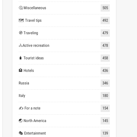
🤔 Miscellaneous
505
🗺 Travel tips
492
🧭 Traveling
479
🚴Active recreation
478
🧳 Tourist ideas
458
🏨 Hotels
436
Russia
346
Italy
180
✍ For a note
154
🌏 North America
145
🎭 Entertainment
139