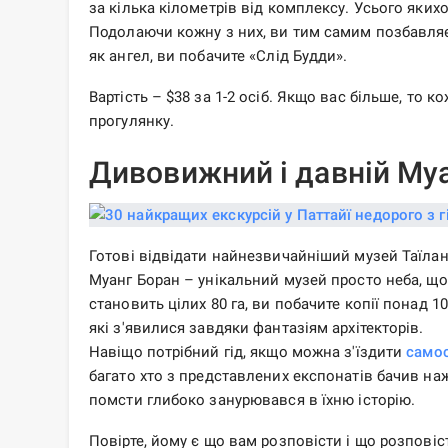
за кілька кілометрів від комплексу. Усього якихос
Подолаючи кожну з них, ви тим самим позбавляєт
як ангел, ви побачите «Слід Будди».
Вартість – $38 за 1-2 осіб. Якщо вас більше, то
прогулянку.
Дивовижний і давній Му
Готові відвідати найнезвичайніший музей Таїлан
Муанг Боран – унікальний музей просто неба, що 
становить цілих 80 га, ви побачите копії понад 10
які з'явилися завдяки фантазіям архітекторів.
Навіщо потрібний гід, якщо можна з'їздити
самос
багато хто з представлених експонатів бачив на
помсти глибоко занурювався в їхню історію.
Повірте, йому є що вам розповісти і що розповіс