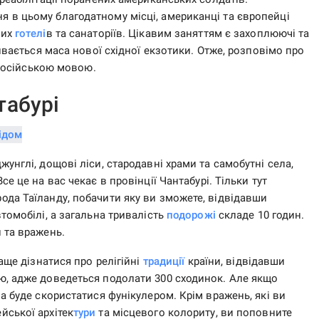
 в цьому благодатному місці, американці та європейці
них
готелі
в та санаторіїв. Цікавим заняттям є захоплюючі та
ривається маса нової східної екзотики. Отже, розповімо про
 російською мовою.
табурі
унглі, дощові ліси, стародавні храми та самобутні села,
 Все це на вас чекає в провінції Чантабурі. Тільки тут
ода Таїланду, побачити яку ви зможете, відвідавши
томобілі, а загальна тривалість
подорожі
складе 10 годин.
 та вражень.
аще дізнатися про релігійні
традиції
країни, відвідавши
ю, адже доведеться подолати 300 сходинок. Але якщо
а буде скористатися фунікулером. Крім вражень, які ви
ської архітек
тури
та місцевого колориту, ви поповните