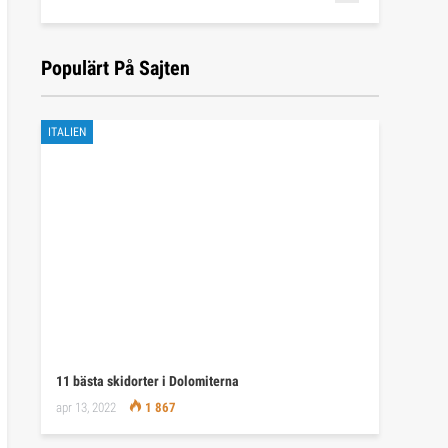
Populärt På Sajten
ITALIEN
11 bästa skidorter i Dolomiterna
apr 13, 2022
1 867