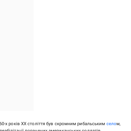
 60-х років ХХ століття був скромним рибальським
село
м,
реабілітації поранених американських солдатів.