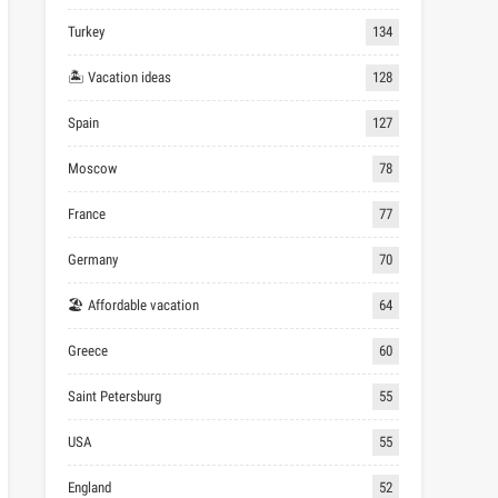
Turkey
134
🏝 Vacation ideas
128
Spain
127
Moscow
78
France
77
Germany
70
🏖 Affordable vacation
64
Greece
60
Saint Petersburg
55
USA
55
England
52