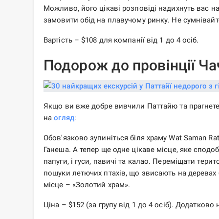
Можливо, його цікаві розповіді надихнуть вас н
замовити обід на плавучому ринку. Не сумнівайт
Вартість – $108 для компанії від 1 до 4 осіб.
Подорож до провінції Ч
Якщо ви вже добре вивчили Паттайю та прагнете
на
огляд
:
Обов'язково зупиніться біля храму Wat Saman Ra
Ганеша. А тепер ще одне цікаве місце, яке сподоб
папуги, і гуси, павичі та калао. Переміщати тери
пошуки летючих птахів, що звисають на деревах б
місце – «Золотий храм».
Ціна – $152 (за групу від 1 до 4 осіб). Додатково