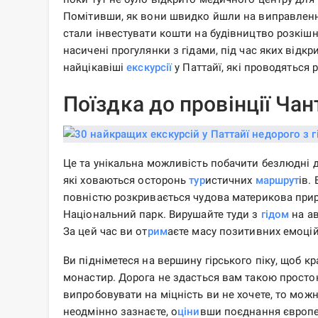
Помітивши, як вони швидко йшли на виправлення
стали інвестувати кошти на будівництво розкіш
насичені прогулянки з гідами, під час яких відк
найцікавіші
екскурсії
у Паттайї, які проводяться
Поїздка до провінції Чан
Це та унікальна можливість побачити безлюдні дж
які ховаються осторонь
тур
истичних
маршрут
ів.
повністю розкривається чудова материкова прир
Національний парк. Вирушайте туди з
гідом
на ав
За цей час ви от
рим
аєте масу позитивних емоцій
Ви підніметеся на вершину гірського піку, щоб кр
монастир. Дорога не здасться вам такою просто
випробовувати на міцність ви не хочете, то можн
неодмінно зазнаєте, о
ціни
вши поєднання європей