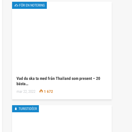
✍ FÖR EN NOTERING
Vad du ska ta med från Thailand som present – 20
bästa…
mar 22, 2022
1 672
🧳 TURISTIDÉER