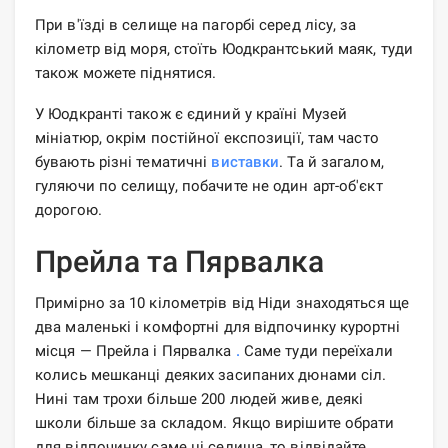
При в'їзді в селище на пагорбі серед лісу, за
кілометр від моря, стоїть Юодкрантський маяк, туди
також можете піднятися.
У Юодкранті також є єдиний у країні Музей
мініатюр, окрім постійної експозиції, там часто
бувають різні тематичні
виставки
. Та й загалом,
гуляючи по селищу, побачите не один арт-об'єкт
дорогою.
Прейла та Пярвалка
Примірно за 10 кілометрів від Ніди знаходяться ще
два маленькі і комфортні для відпочинку курортні
місця — Прейла і Пярвалка
.
Саме туди переїхали
колись мешканці деяких засипаних дюнами сіл.
Нині там трохи більше 200 людей живе, деякі
школи більше за складом. Якщо вирішите обрати
для відпочинку саме ці селища, то відвідайте