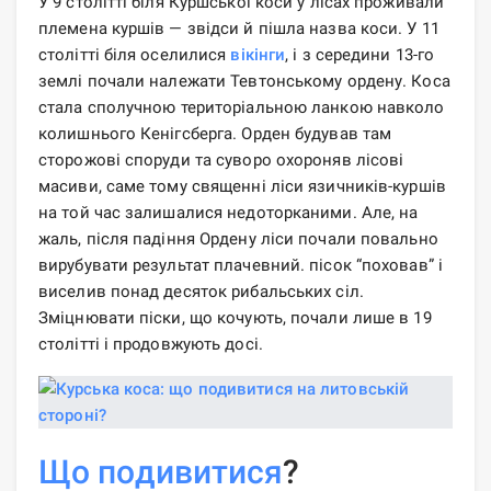
У 9 столітті біля Куршської коси у лісах проживали
племена куршів — звідси й пішла назва коси. У 11
столітті біля оселилися
вікінги
, і з середини 13-го
землі почали належати Тевтонському ордену. Коса
стала сполучною територіальною ланкою навколо
колишнього Кенігсберга. Орден будував там
сторожові споруди та суворо охороняв лісові
масиви, саме тому священні ліси язичників-куршів
на той час залишалися недоторканими. Але, на
жаль, після падіння Ордену ліси почали повально
вирубувати результат плачевний. пісок “поховав” і
виселив понад десяток рибальських сіл.
Зміцнювати піски, що кочують, почали лише в 19
столітті і продовжують досі.
Що подивитися
?