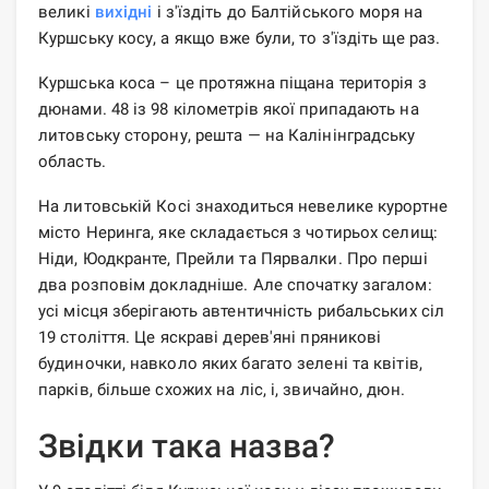
великі
вихідні
і з'їздіть до Балтійського моря на
Куршську косу, а якщо вже були, то з'їздіть ще раз.
Куршська коса – це протяжна піщана територія з
дюнами. 48 із 98 кілометрів якої припадають на
литовську сторону, решта — на Калінінградську
область.
На литовській Косі знаходиться невелике курортне
місто Неринга, яке складається з чотирьох селищ:
Ніди, Юодкранте, Прейли та Пярвалки. Про перші
два розповім докладніше. Але спочатку загалом:
усі місця зберігають автентичність рибальських сіл
19 століття. Це яскраві дерев'яні пряникові
будиночки, навколо яких багато зелені та квітів,
парків, більше схожих на ліс, і, звичайно, дюн.
Звідки така назва?