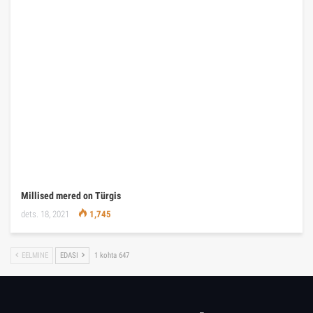
Millised mered on Türgis
dets. 18, 2021
1,745
EELMINE
EDASI
1 kohta 647