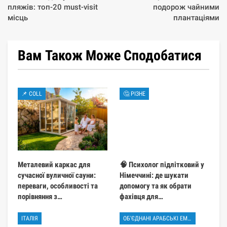
пляжів: топ-20 must-visit
подорож чайними
місць
плантаціями
Вам Також Може Сподобатися
📌 COLL
🤔 РІЗНЕ
Металевий каркас для
🧠 Психолог підлітковий у
сучасної вуличної сауни:
Німеччині: де шукати
переваги, особливості та
допомогу та як обрати
порівняння з…
фахівця для…
ІТАЛІЯ
ОБ'ЄДНАНІ АРАБСЬКІ ЕМІРАТИ