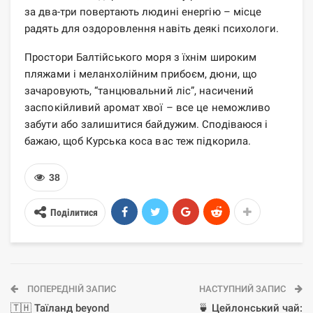
за два-три повертають людині енергію – місце
радять для оздоровлення навіть деякі психологи.
Простори Балтійського моря з їхнім широким
пляжами і меланхолійним прибоєм, дюни, що
зачаровують, “танцювальний ліс”, насичений
заспокійливий аромат хвої – все це неможливо
забути або залишитися байдужим. Сподіваюся і
бажаю, щоб Курська коса вас теж підкорила.
38
Поділитися
ПОПЕРЕДНІЙ ЗАПИС
НАСТУПНИЙ ЗАПИС
🇹🇭 Таїланд beyond
🍵 Цейлонський чай: