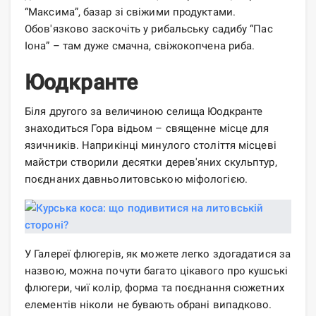
“Максима”, базар зі свіжими продуктами.
Обов'язково заскочіть у рибальську садибу “Пас
Іона” – там дуже смачна, свіжокопчена риба.
Юодкранте
Біля другого за величиною селища Юодкранте
знаходиться Гора відьом – священне місце для
язичників. Наприкінці минулого століття місцеві
майстри створили десятки дерев'яних скульптур,
поєднаних давньолитовською міфологією.
У Галереї флюгерів, як можете легко здогадатися за
назвою, можна почути багато цікавого про кушські
флюгери, чиї колір, форма та поєднання сюжетних
елементів ніколи не бувають обрані випадково.