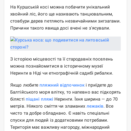
На Куршській косі можна побачити унікальний
хвойний ліс, його ще називають танцювальним,
стовбури дерев петляють незвичайними зигзагами.
Причини такого явища досі вчені не з'ясували.
З історією місцевості та її стародавніх поселень
можна познайомитися в історичному музеї
Неринги в Ніді чи етнографічній садибі рибалки.
Якщо любите
пляжний відпочинок
і приїдете до
Балтійського моря влітку, то напевно вас підкорять
білясті
піщані пляжі
Неринги. Їхня ширина — до 70
метрів. Ніякого сміття чи зламаних
лежаків
. Все
чисто та добре обладнано. Є навіть спеціальні
спуски для людей із додатковими потребами.
Територія має важливу нагороду, міжнародний