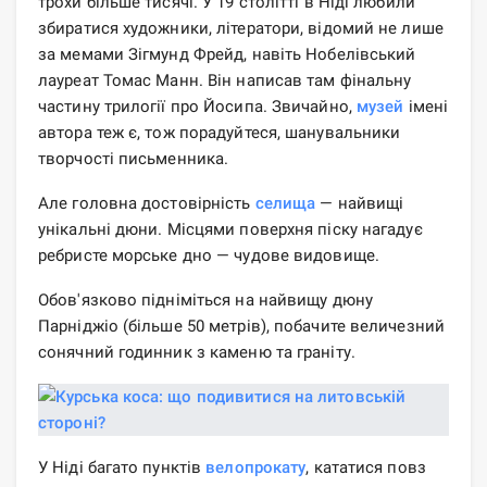
трохи більше тисячі. У 19 столітті в Ніді любили
збиратися художники, літератори, відомий не лише
за мемами Зігмунд Фрейд, навіть Нобелівський
лауреат Томас Манн. Він написав там фінальну
частину трилогії про Йосипа. Звичайно,
музей
імені
автора теж є, тож порадуйтеся, шанувальники
творчості письменника.
Але головна достовірність
селища
— найвищі
унікальні дюни. Місцями поверхня піску нагадує
ребристе морське дно — чудове видовище.
Обов'язково підніміться на найвищу дюну
Парніджіо (більше 50 метрів), побачите величезний
сонячний годинник з каменю та граніту.
У Ніді багато пунктів
велопрокату
, кататися повз