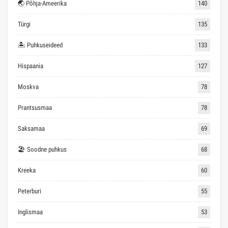
🌏 Põhja-Ameerika
140
Türgi
135
🏝 Puhkuseideed
133
Hispaania
127
Moskva
78
Prantsusmaa
78
Saksamaa
69
🏖 Soodne puhkus
68
Kreeka
60
Peterburi
55
Inglismaa
53