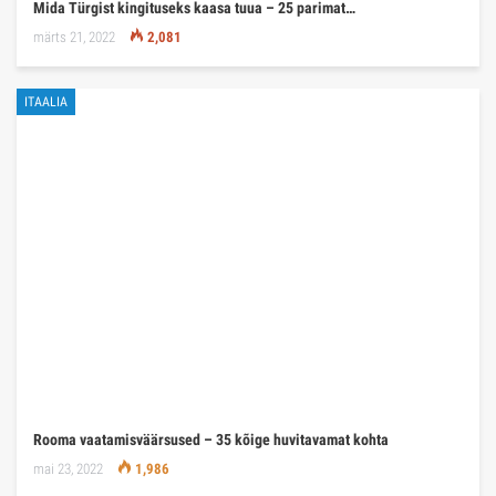
Mida Türgist kingituseks kaasa tuua – 25 parimat…
märts 21, 2022
2,081
ITAALIA
Rooma vaatamisväärsused – 35 kõige huvitavamat kohta
mai 23, 2022
1,986