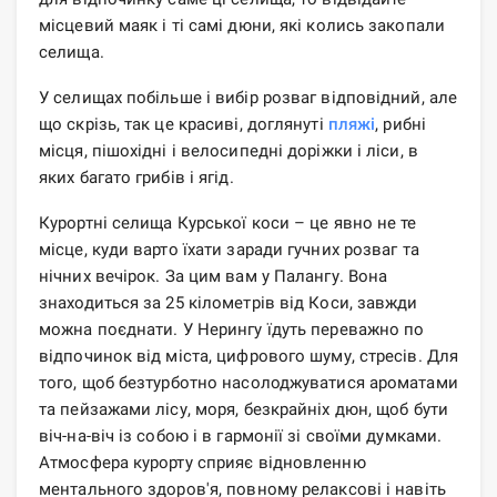
місцевий маяк і ті самі дюни, які колись закопали
селища.
У селищах побільше і вибір розваг відповідний, але
що скрізь, так це красиві, доглянуті
пляжі
, рибні
місця, пішохідні і велосипедні доріжки і ліси, в
яких багато грибів і ягід.
Курортні селища Курської коси – це явно не те
місце, куди варто їхати заради гучних розваг та
нічних вечірок. За цим вам у Палангу. Вона
знаходиться за 25 кілометрів від Коси, завжди
можна поєднати. У Нерингу їдуть переважно по
відпочинок від міста, цифрового шуму, стресів. Для
того, щоб безтурботно насолоджуватися ароматами
та пейзажами лісу, моря, безкрайніх дюн, щоб бути
віч-на-віч із собою і в гармонії зі своїми думками.
Атмосфера курорту сприяє відновленню
ментального здоров'я, повному релаксові і навіть