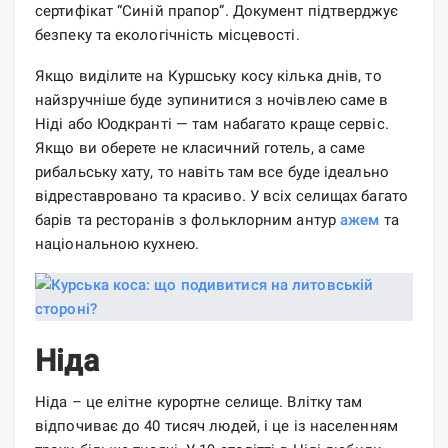
сертифікат “Синій прапор”. Документ підтверджує
безпеку та екологічність місцевості.
Якщо виділите на Куршську косу кілька днів, то
найзручніше буде зупинитися з ночівлею саме в
Ніді або Юодкранті — там набагато краще сервіс.
Якщо ви оберете не класичний готель, а саме
рибальську хату, то навіть там все буде ідеально
відреставровано та красиво. У всіх селищах багато
барів та ресторанів з фольклорним антур
ажем
та
національною кухнею.
Ніда
Ніда – це елітне курортне селище. Влітку там
відпочиває до 40 тисяч людей, і це із населенням