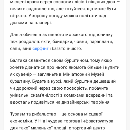
місцеві краси серед соснових лісів і піщаних дюн —
велике задоволення, але готуйтеся, що може бути
вітряно. У хорошу погоду можна політати над
дюнами на планері.
Для любителів активного морського відпочинку
теж роздолля: яхти, байдарки, човни, параплани,
сапи, вінд
серфінг
і багато іншого.
Балтика славиться своїм бурштином, тому якщо
хочете дізнатися про нього якомога більше і купити
як сувенір — загляньте в Мініатюрний Музей
бурштину. Будете в курсі, який бурштин дешевший
чи дорожчий через свою прозорість, побачите
унікальні скам'янілості з комахами всередині та
вдосталь подивіться на дизайнерські творіння.
Туризм та рибальство – це основа місцевої
економіки. У Ніді чудова торгова інфраструктура
для такої маленької площі: є торговий центр