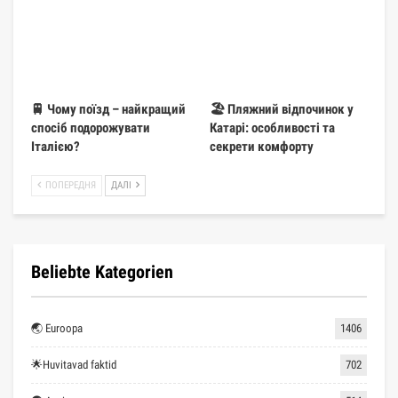
🚆 Чому поїзд – найкращий
🏖️ Пляжний відпочинок у
спосіб подорожувати
Катарі: особливості та
Італією?
секрети комфорту
ПОПЕРЕДНЯ
ДАЛІ
Beliebte Kategorien
🌏 Euroopa
1406
🌟Huvitavad faktid
702