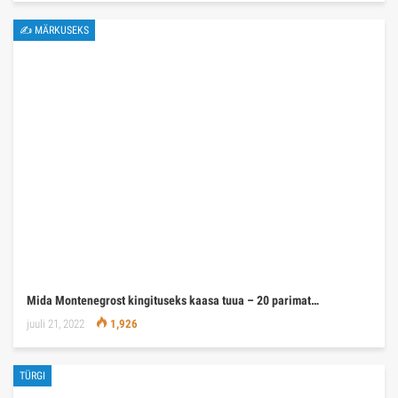
✍ MÄRKUSEKS
Mida Montenegrost kingituseks kaasa tuua – 20 parimat…
juuli 21, 2022
1,926
TÜRGI