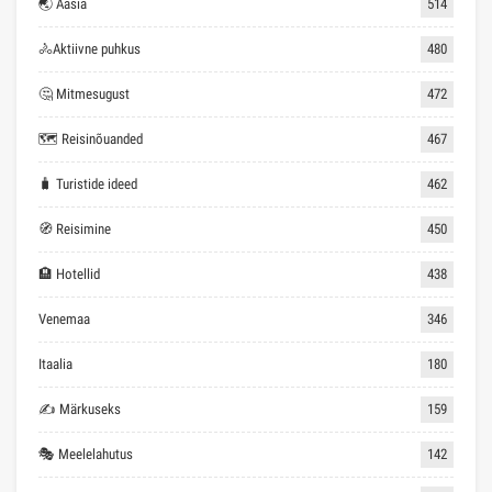
🌏 Aasia
514
🚴Aktiivne puhkus
480
🤔 Mitmesugust
472
🗺 Reisinõuanded
467
🧳 Turistide ideed
462
🧭 Reisimine
450
🏨 Hotellid
438
Venemaa
346
Itaalia
180
✍ Märkuseks
159
🎭 Meelelahutus
142