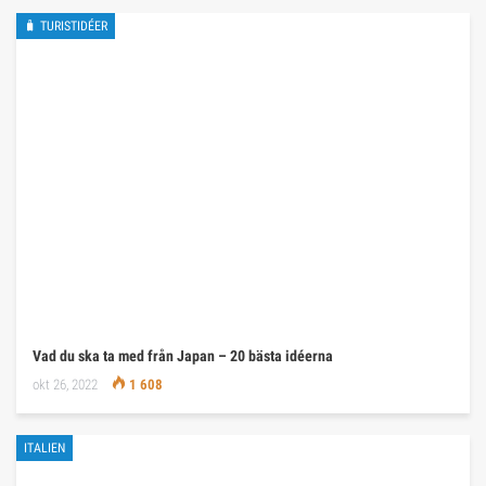
🧳 TURISTIDÉER
Vad du ska ta med från Japan – 20 bästa idéerna
okt 26, 2022
1 608
ITALIEN