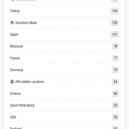
Turkey
134
🏝 Vacation ideas
128
Spain
127
Moscow
78
France
77
Germany
70
🏖 Affordable vacation
64
Greece
60
Saint Petersburg
55
USA
55
England
52