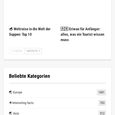
🥣 Weltreise in die Welt der
🇦🇲 Eriwan für Anfänger:
Suppen: Top 10
alles, was ein Tourist wissen
muss
ZURÜCK
NÄCHSTE
Beliebte Kategorien
🌏 Europe
1401
🌟Interesting facts
703
🌏 Asia
512