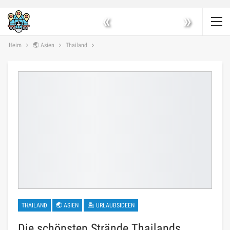
«
»
Heim
🌏 Asien
Thailand
THAILAND
🌏 ASIEN
🏝 URLAUBSIDEEN
Die schönsten Strände Thailands