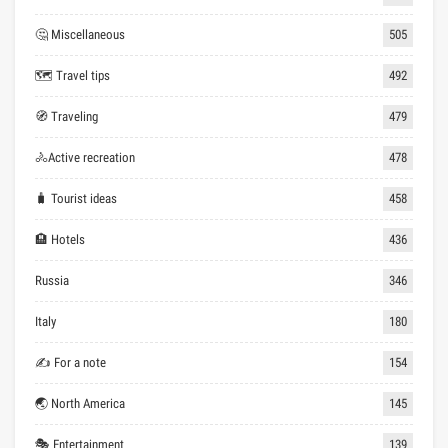
🤔 Miscellaneous
505
🗺 Travel tips
492
🧭 Traveling
479
🚴Active recreation
478
🧳 Tourist ideas
458
🏨 Hotels
436
Russia
346
Italy
180
✍ For a note
154
🌏 North America
145
🎭 Entertainment
139