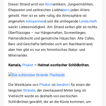
Dieser Strand wird von
Rom
antikern, Jungvermählten,
Ehepaaren und zahlreichen Liebha
bern
jeden Alters
geliebt. Hier ist es sehr ruhig, die Atmosphäre ist
angenehm
entspannen
d und die umliegende
Landschaft
weckt Liebesmüdigkeit. Am Strand selbst gibt es nichts
Überflüssiges – nur Hängematten, Sonnenliegen,
Palmendickicht und gemütliche Häuschen. Alle Cafés,
Bars und Geschäfte befinden sich am Nachbarstrand,
aber hier gibt es nur ein himmlisches Natur- und
Miteinander.
Kamala,
Phuket
– Heimat exotischer Schildkröten.
Die Westküste von
Phuket
ist
berühmt
für einen der
längsten
Strände
, der zweitausend Meter lang ist.
Vielleicht wurde es deshalb von exotischen
Schildkröten gewählt, die an die Küste kommen, um