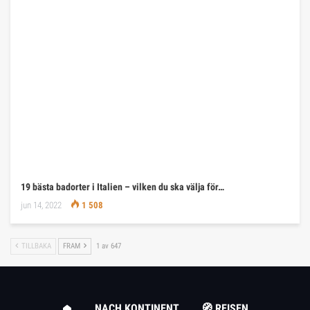
19 bästa badorter i Italien – vilken du ska välja för…
jun 14, 2022
1 508
TILLBAKA
FRAM
1 av 647
NACH KONTINENT
🧭 REISEN