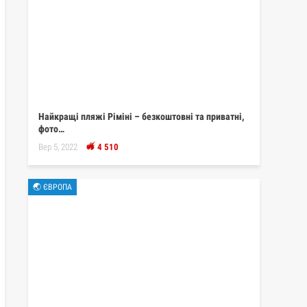
Найкращі пляжі Ріміні – безкоштовні та приватні,
фото…
Вер 5, 2022
4 510
🌏 ЄВРОПА