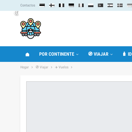
Contactos
«
POR CONTINENTE
🧭 VIAJAR
🧳 I
Hogar
🧭 Viajar
✈️ Vuelos