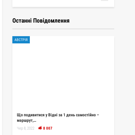
Останні Повідомлення
АВСТРІЯ
Що подивитися у Відні за 1 день самостійно –
маршрут,…
Чер 8, 2022
8 007