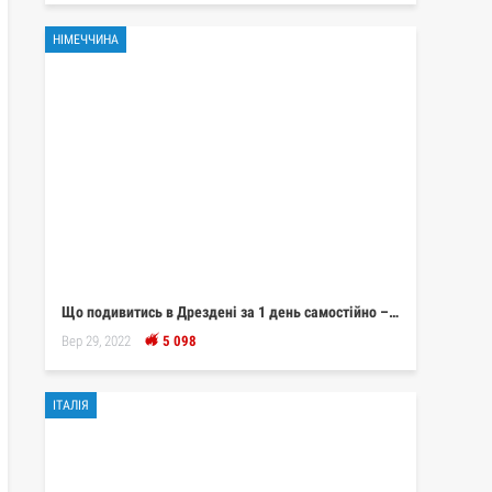
НІМЕЧЧИНА
Що подивитись в Дрездені за 1 день самостійно –…
Вер 29, 2022
5 098
ІТАЛІЯ