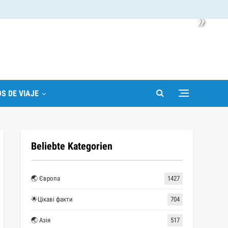
»
S DE VIAJE
Beliebte Kategorien
🌏 Європа
1427
🌟Цікаві факти
704
🌏 Азія
517