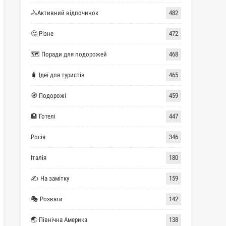
🚴Активний відпочинок
482
🤔 Різне
472
🗺 Поради для подорожей
468
🧳 Ідеї для туристів
465
🧭 Подорожі
459
🏨 Готелі
447
Росія
346
Італія
180
✍ На замітку
159
🎭 Розваги
142
🌏 Північна Америка
138