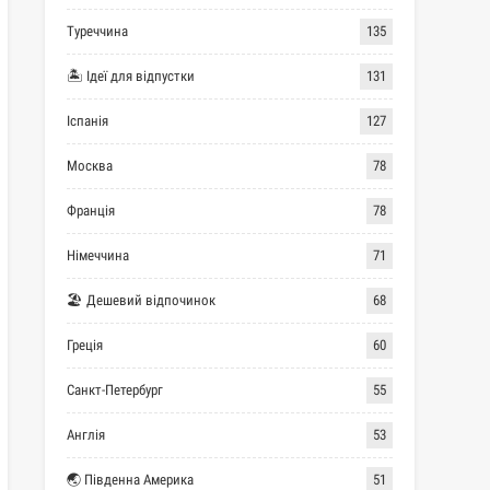
Туреччина
135
🏝 Ідеї для відпустки
131
Іспанія
127
Москва
78
Франція
78
Німеччина
71
🏖 Дешевий відпочинок
68
Греція
60
Санкт-Петербург
55
Англія
53
🌏 Південна Америка
51