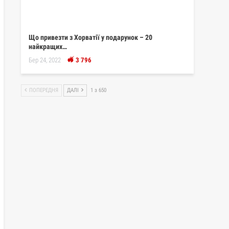
Що привезти з Хорватії у подарунок – 20
найкращих…
Бер 24, 2022
3 796
ПОПЕРЕДНЯ
ДАЛІ
1 з 650