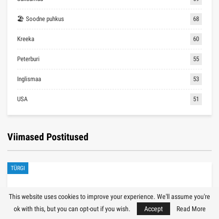
🏖 Soodne puhkus
68
Kreeka
60
Peterburi
55
Inglismaa
53
USA
51
Viimased Postitused
TÜRGI
This website uses cookies to improve your experience. We'll assume you're
ok with this, but you can opt-out if you wish.
Accept
Read More