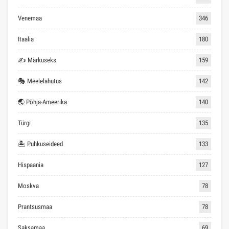
Venemaa
346
Itaalia
180
✍ Märkuseks
159
🎭 Meelelahutus
142
🌏 Põhja-Ameerika
140
Türgi
135
🏝 Puhkuseideed
133
Hispaania
127
Moskva
78
Prantsusmaa
78
Saksamaa
69