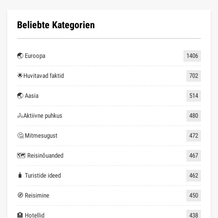
Beliebte Kategorien
🌏 Euroopa
1406
🌟Huvitavad faktid
702
🌏 Aasia
514
🚴Aktiivne puhkus
480
🤔 Mitmesugust
472
🗺 Reisinõuanded
467
🧳 Turistide ideed
462
🧭 Reisimine
450
🏨 Hotellid
438