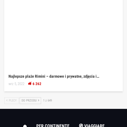
Najlepsze plaże Rimini – darmowe i prywatne, zdjęcia i…
wrz 5, 2022
6 262
PLECY
DO PRZODU
1 z 649
PER CONTINENTE
🧭 VIAGGIARE