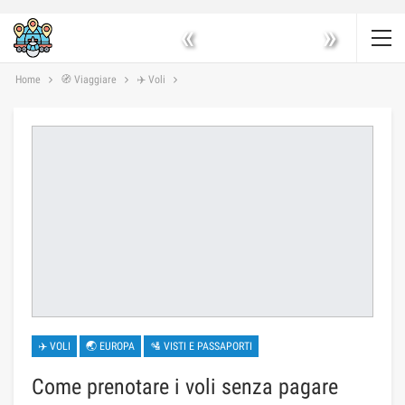
«
»
Home
🧭 Viaggiare
✈️ Voli
✈️ VOLI
🌏 EUROPA
🛂 VISTI E PASSAPORTI
Come prenotare i voli senza pagare