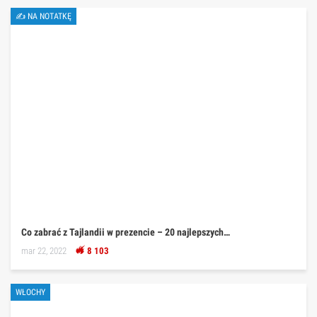
✍ NA NOTATKĘ
Co zabrać z Tajlandii w prezencie – 20 najlepszych…
mar 22, 2022
8 103
WŁOCHY