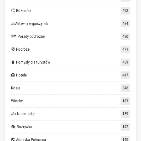
🤔 Różności
493
🚴Aktywny wypoczynek
484
🗺 Porady podróżne
480
🧭 Podróże
471
🧳 Pomysły dla turystów
469
🏨 Hotele
447
Rosja
346
Włochy
183
✍ Na notatkę
159
🎭 Rozrywka
142
🌏 Ameryka Północna
140