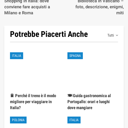
Shopping in Italia: dove
Biblioteca in Vaticano –
conviene fare acquisti a
foto, descrizione, enigmi,
Milano e Roma
miti
Potrebbe Piacerti Anche
Tutti
ITALIA
SPAGNA
🚆 Perché il treno è il modo
🍽️ Guida gastronomica al
migliore per viaggiare in
Portogallo: orari e luoghi
Italia?
dove mangiare
POLONIA
ITALIA