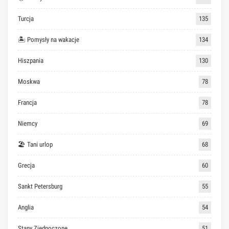
Turcja
135
🏝 Pomysły na wakacje
134
Hiszpania
130
Moskwa
78
Francja
78
Niemcy
69
🏖 Tani urlop
68
Grecja
60
Sankt Petersburg
55
Anglia
54
Stany Zjednoczone
51