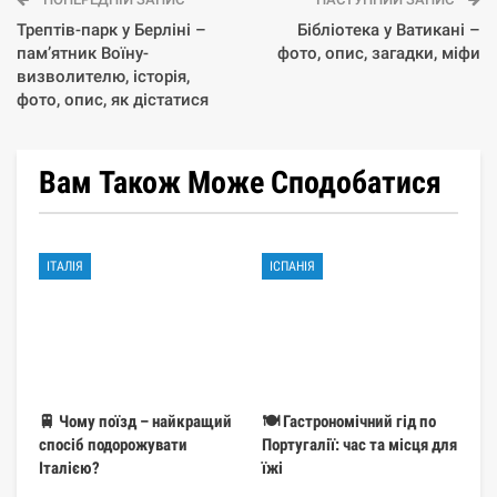
Трептів-парк у Берліні –
Бібліотека у Ватикані –
пам’ятник Воїну-
фото, опис, загадки, міфи
визволителю, історія,
фото, опис, як дістатися
Вам Також Може Сподобатися
ІТАЛІЯ
ІСПАНІЯ
🚆 Чому поїзд – найкращий
🍽️ Гастрономічний гід по
спосіб подорожувати
Португалії: час та місця для
Італією?
їжі