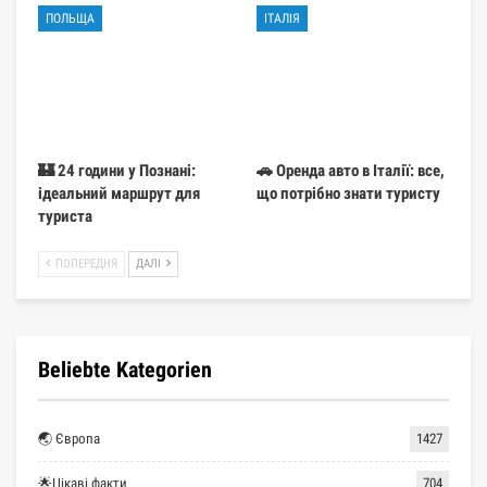
ПОЛЬЩА
ІТАЛІЯ
🏰 24 години у Познані:
🚗 Оренда авто в Італії: все,
ідеальний маршрут для
що потрібно знати туристу
туриста
ПОПЕРЕДНЯ
ДАЛІ
Beliebte Kategorien
🌏 Європа
1427
🌟Цікаві факти
704