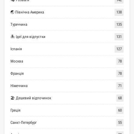
🌏 Північна Америка
138
Туреччина
135
🏝 Ідеї для відпустки
131
Іспанія
127
Москва
78
Франція
78
Німеччина
71
🏖 Дешевий відпочинок
68
Греція
60
Санкт-Петербург
55