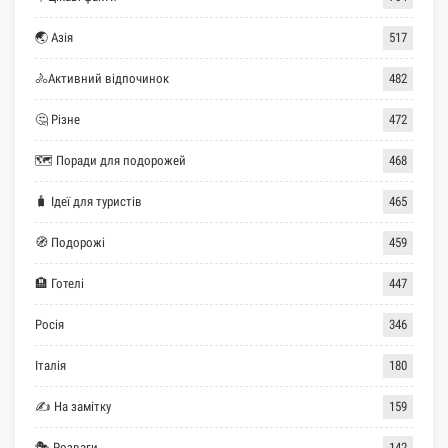
🌏 Азія
517
🚴Активний відпочинок
482
🤔 Різне
472
🗺 Поради для подорожей
468
🧳 Ідеї для туристів
465
🧭 Подорожі
459
🏨 Готелі
447
Росія
346
Італія
180
✍ На замітку
159
🎭 Розваги
142