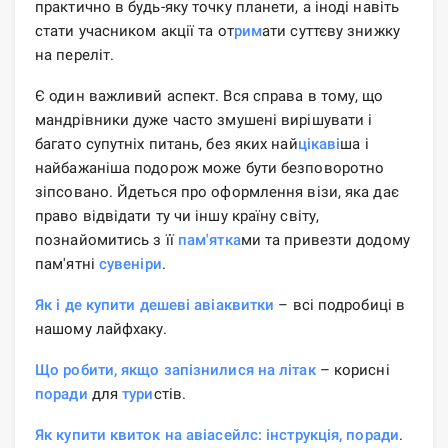
практично в будь-яку точку планети, а іноді навіть
стати учасником акції та от
рим
ати суттєву знижку
на переліт.
Є один важливий аспект. Вся справа в тому, що
мандрівники дуже часто змушені вирішувати і
багато супутніх питань, без яких най
цікаві
ша і
найбажаніша подорож може бути безповоротно
зіпсовано. Йдеться про оформлення візи, яка дає
право відвідати ту чи іншу країну світу,
познайомитись з її
пам'ятка
ми та привезти додому
пам'ятні
сувеніри
.
Як і де купити дешеві авіаквитки
– всі подробиці в
нашому лайфхаку.
Що робити, якщо запізнилися на літак
– корисні
поради
для
тури
стів.
Як купити квиток на авіасейлс: інструкція, поради
.