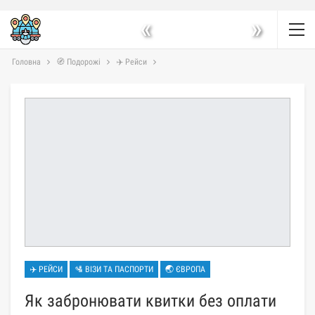
«
»
Головна
🧭 Подорожі
✈️ Рейси
✈️ РЕЙСИ
🛂 ВІЗИ ТА ПАСПОРТИ
🌏 ЄВРОПА
Як забронювати квитки без оплати