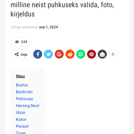
milline neist puhkuseks valida, foto,
kirjeldus
Viimati uuendatud
mai 1, 2024
144
Jaga
Sisu
Budva
Bechichi
Petrovac
Herceg Novi
Ulcin
Kotor
Perast
Tivat