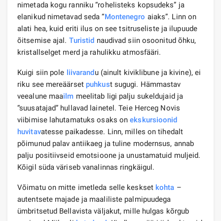
nimetada kogu ranniku “rohelisteks kopsudeks” ja
elanikud nimetavad seda “
Montenegro
aiaks”. Linn on
alati hea, kuid eriti ilus on see tsitruseliste ja ilupuude
õitsemise ajal.
Turistid
naudivad siin osoonitud õhku,
kristallselget merd ja rahulikku atmosfääri.
Kuigi siin pole
liivarand
u (ainult kiviklibune ja kivine), ei
riku see mereäärset
puhkus
t sugugi. Hämmastav
veealune maa
ilm
meelitab ligi palju sukeldujaid ja
“suusatajad” hullavad lainetel. Teie Herceg Novis
viibimise lahutamatuks osaks on
ekskursioonid
huvitav
atesse paikadesse. Linn, milles on tihedalt
põimunud palav antiikaeg ja tuline modernsus, annab
palju positiivseid emotsioone ja unustamatuid muljeid.
Kõigil süda väriseb vanalinnas ringkäigul.
Võimatu on mitte imetleda selle keskset
kohta
–
autentsete majade ja maaliliste palmipuudega
ümbritsetud Bellavista väljakut, mille hulgas kõrgub