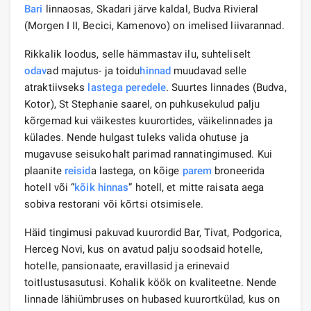
Bari
linnaosas, Skadari järve kaldal, Budva Rivieral
(Morgen I II, Becici, Kamenovo) on imelised liivarannad.
Rikkalik loodus, selle hämmastav ilu, suhteliselt
odav
ad majutus- ja toidu
hinnad
muudavad selle
atraktiivseks
lastega peredele
. Suurtes linnades (Budva,
Kotor), St Stephanie saarel, on puhkusekulud palju
kõrgemad kui väikestes kuurortides, väikelinnades ja
külades. Nende hulgast tuleks valida ohutuse ja
mugavuse seisukohalt parimad rannatingimused. Kui
plaanite
reisid
a lastega, on kõige
parem
broneerida
hotell või “
kõik hinnas
” hotell, et mitte raisata aega
sobiva restorani või kõrtsi otsimisele.
Häid tingimusi pakuvad kuurordid Bar, Tivat, Podgorica,
Herceg Novi, kus on avatud palju soodsaid hotelle,
hotelle, pansionaate, eravillasid ja erinevaid
toitlustusasutusi. Kohalik köök on kvaliteetne. Nende
linnade lähiümbruses on hubased kuurortkülad, kus on