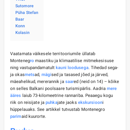
Sutomore
Püha Stefan
Baar
Konn
Kolasin
Vaatamata väikesele territooriumile üllatab
Monteneg
ro
maastiku ja klimaatilise mitmekesisuse
ning vastupandamatult
kauni loodusega
. Tihedad sega-
ja okas
mets
ad,
mägi
sed ja tasased jõed ja järved,
mäeahelikud, mererannik ja
saar
ed (neid on 14) – kõike
on selles Balkani poolsaare turismipärlis. Aadria
mere
ääres
laiub 73-kilomeetrine rannariba. Peaaegu kogu
riik on reisijate ja
puhka
jate jaoks
ekskursioon
i
hüppelauaks. See artikkel tutvustab Montenegro
parim
aid kuurorte.