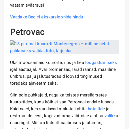
vaatamisväärsusi.
Vaadake Becici ekskursioonide hindu
Petrovac
Üks moodsamaid kuurorte, ilus ja hea
lõõgastumiseks
igal aastaajal. Avar promenaad, laiad rannad, maaliline
ümbrus, palju jalutusradasid loovad tingimused
toredaks ajaveetmiseks.
Siin pole puhkajaid, nagu ka teistes mereäärsetes
kuurortides, kuna kõik ei saa Petrovaci endale lubada.
Kuid need, kes suudavad maksta kallite
hotellid
e ja
restoranide eest, kogevad oma viibimise ajal tae
valik
ku
naudingut. Mis on lihtsalt naabruses jalutamas,