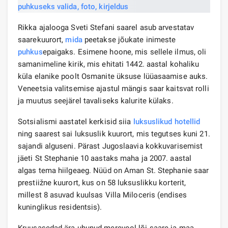
Rikka ajalooga Sveti Stefani saarel asub arvestatav
saarekuurort,
mida
peetakse jõukate inimeste
puhkus
epaigaks. Esimene hoone, mis sellele ilmus, oli
samanimeline kirik, mis ehitati 1442. aastal kohaliku
küla elanike poolt Osmanite üksuse lüüasaamise auks.
Veneetsia valitsemise ajastul mängis saar kaitsvat rolli
ja muutus seejärel tavaliseks kalurite külaks.
Sotsialismi aastatel kerkisid siia
luksuslikud hotellid
ning saarest sai luksuslik kuurort, mis tegutses kuni 21.
sajandi alguseni. Pärast Jugoslaavia kokkuvarisemist
jäeti St Stephanie 10 aastaks maha ja 2007. aastal
algas tema hiilgeaeg. Nüüd on Aman St. Stephanie saar
prestiižne kuurort, kus on 58 luksuslikku korterit,
millest 8 asuvad kuulsas Villa Miloceris (endises
kuninglikus residentsis).
Kruusasedad ära uhunud merevool lõi saare ja maa