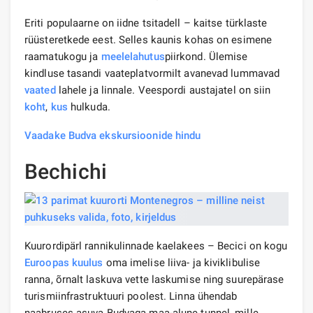
Eriti populaarne on iidne tsitadell – kaitse türklaste
rüüsteretkede eest. Selles kaunis kohas on esimene
raamatukogu ja
meelelahutus
piirkond. Ülemise
kindluse tasandi vaateplatvormilt avanevad lummavad
vaated
lahele ja linnale. Veespordi austajatel on siin
koht
,
kus
hulkuda.
Vaadake Budva ekskursioonide hindu
Bechichi
Kuurordipärl rannikulinnade kaelakees – Becici on kogu
Euroopas
kuulus
oma imelise liiva- ja kiviklibulise
ranna, õrnalt laskuva vette laskumise ning suurepärase
turismiinfrastruktuuri poolest. Linna ühendab
naabruses asuva Budvaga maa-alune tunnel, mille