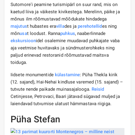
Sutomore'i peamine turismipärl on suur rand, mis on
kaetud liiva ja väikeste kivikestega. Merelinn, päike ja
mõnus ilm rõõmustavad mõõdukate hindadega
majutus
t hubastes era
villa
des ja
perehotellid
es ning
mõn
usa
t loodust. Ranna
puhkus
, naaberlinnade
ekskursioon
idel osalemine muudavad puhkajate vaba
aja veetmise huvitavaks ja sündmusterohkeks ning
paljud erinevad restoranid rõõmustavad maitsva
toiduga.
Iidsete monumentide
külastamine
: Püha Thekla kirik
(12. sajand), Hai-Nehai kindluse varemed (15. sajand) –
tutvute nende paikade muinasajalooga.
Reisid
Cetinjesse, Petrovaci, Baari jätavad sügavad muljed ja
laiendavad tutvumise ulatust hämmastava riigiga.
Püha Stefan