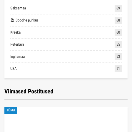
Saksamaa
69
🏖 Soodne puhkus
68
Kreeka
60
Peterburi
55
Inglismaa
53
USA
51
Viimased Postitused
TÜRGI