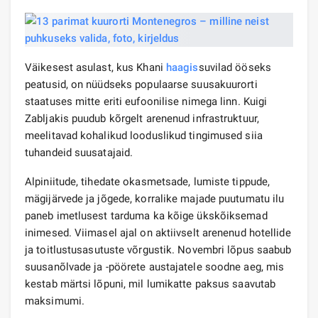
Väikesest asulast, kus Khani
haagis
suvilad ööseks
peatusid, on nüüdseks populaarse suusakuurorti
staatuses mitte eriti eufoonilise nimega linn. Kuigi
Zabljakis puudub kõrgelt arenenud infrastruktuur,
meelitavad kohalikud looduslikud tingimused siia
tuhandeid suusatajaid.
Alpiniitude, tihedate okasmetsade, lumiste tippude,
mägijärvede ja jõgede, korralike majade puutumatu ilu
paneb imetlusest tarduma ka kõige ükskõiksemad
inimesed. Viimasel ajal on aktiivselt arenenud hotellide
ja toitlustusasutuste võrgustik. Novembri lõpus saabub
suusanõlvade ja -pöörete austajatele soodne aeg, mis
kestab märtsi lõpuni, mil lumikatte paksus saavutab
maksimumi.