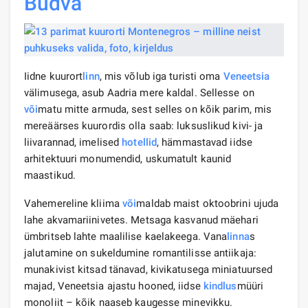
Budva
Iidne kuurort
linn
, mis võlub iga turisti oma
Veneetsia
välimusega, asub Aadria mere kaldal. Sellesse on
või
matu mitte armuda, sest selles on kõik parim, mis
mereäärses kuurordis olla saab: luksuslikud kivi- ja
liivarannad, imelised
hotellid
, hämmastavad iidse
arhitektuuri monumendid, uskumatult kaunid
maastikud.
Vahemereline kliima
või
maldab maist oktoobrini ujuda
lahe akvamariinivetes. Metsaga kasvanud mäehari
ümbritseb lahte maalilise kaelakeega. Vana
linna
s
jalutamine on sukeldumine romantilisse antiikaja:
munakivist kitsad tänavad, kivikatusega miniatuursed
majad, Veneetsia ajastu hooned, iidse
kindlus
müüri
monoliit – kõik naaseb kaugesse minevikku.