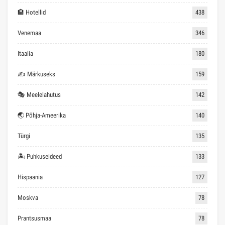
🏨 Hotellid
438
Venemaa
346
Itaalia
180
✍ Märkuseks
159
🎭 Meelelahutus
142
🌏 Põhja-Ameerika
140
Türgi
135
🏝 Puhkuseideed
133
Hispaania
127
Moskva
78
Prantsusmaa
78