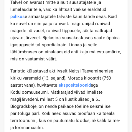
Talvel on avarust mitte ainult suusatajatele ja
lumelauduritele, vaid ka lihtsalt vaikse eraldatud
puhkus
e armastajatele talviste kaunitaride seas. Kuid
ka suvel on siin palju rahvast: mägironijad ronivad
mägede nõlvadel, ronivad tippudele; süstamatkajad
ujuvad järvedel. Bjelasica suusakeskuses saate õppida
igasuguseid talispordialasid. Linnas ja selle
lähiümbruses on ainulaadseid antiikaja mälestusmärke,
mis on vaatamist väärt.
Turistid külastavad aktiivselt Neitsi Taevaminemise
kiriku varemeid (13. sajand), Moraca kloostrit (750
aastat vana), huvitavate
ekspositsioonid
ega
Koduloomuuseumi. Matkarajad viivad imeliste
mägijärvedeni, millest 5 on liustikulised ja 6.,
Biogradskoje, on nende paikade tõeline seismilise
päritoluga pärl. Kõik need asuvad biosfääri kaitseala
territooriumil, kus on puutumatu loodus, rikkalik taime-
ja loomamaailm.