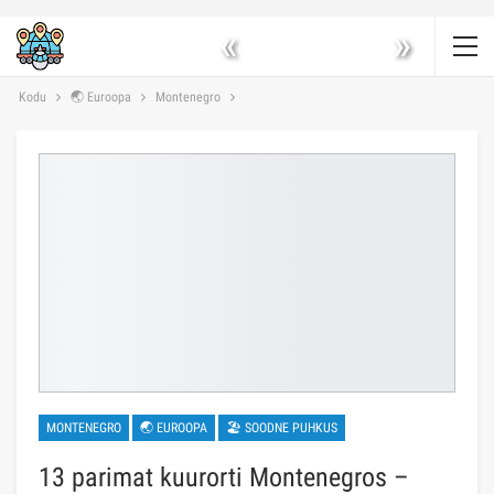
«
»
Kodu
🌏 Euroopa
Montenegro
MONTENEGRO
🌏 EUROOPA
🏖 SOODNE PUHKUS
13 parimat kuurorti Montenegros –