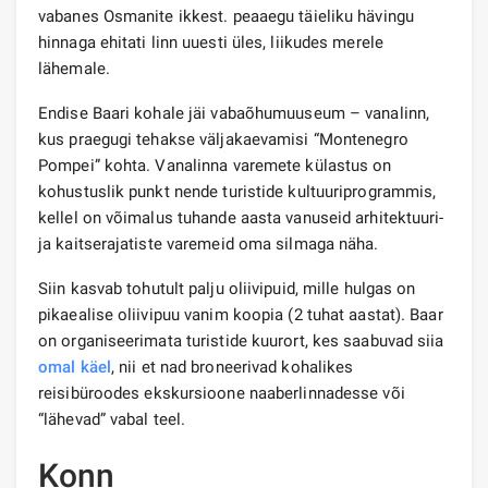
vabanes Osmanite ikkest. peaaegu täieliku hävingu
hinnaga ehitati linn uuesti üles, liikudes merele
lähemale.
Endise Baari kohale jäi vabaõhumuuseum – vanalinn,
kus praegugi tehakse väljakaevamisi “Montenegro
Pompei” kohta. Vanalinna varemete külastus on
kohustuslik punkt nende turistide kultuuriprogrammis,
kellel on võimalus tuhande aasta vanuseid arhitektuuri-
ja kaitserajatiste varemeid oma silmaga näha.
Siin kasvab tohutult palju oliivipuid, mille hulgas on
pikaealise oliivipuu vanim koopia (2 tuhat aastat). Baar
on organiseerimata turistide kuurort, kes saabuvad siia
omal käel
, nii et nad broneerivad kohalikes
reisibüroodes ekskursioone naaberlinnadesse või
“lähevad” vabal teel.
Konn