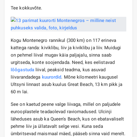
Tee kokkuvõte.
Kogu Montenegro rannikul (300 km) on 117 erineva
kattega randa: kiviklibu, liiv ja kiviklibu ja liiv. Muidugi
on pehmel liival mugav käia paljajalu, sinna saab
urgitseda, konte soojendada. Need, kes eelistavad
lõõgastuda
liival, peaksid teadma, kus asuvad
liivarandadega
kuurordid
. Mõne kilomeetri kaugusel
Ultsyni linnast asub kuulus Great Beach, 13 km pikk ja
60 m lai.
See on kaetud peene valge liivaga, millel on paljudele
eurooplastele teadaolevad raviomadused. Ulcinji
läheduses asub ka Queen's Beach, kus on ebatavaliselt
pehme liiv ja üllatavalt selge vesi. Kuna seda
ümbritsevad maismaal mäed, pääseb sinna vaid merelt.