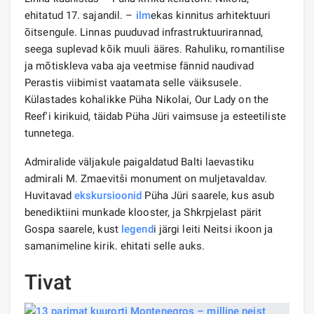
ehitatud 17. sajandil. –
ilm
ekas kinnitus arhitektuuri
õitsengule. Linnas puuduvad infrastruktuurirannad,
seega suplevad kõik muuli ääres. Rahuliku, romantilise
ja mõtiskleva vaba aja veetmise fännid naudivad
Perastis viibimist vaatamata selle väiksusele.
Külastades kohalikke Püha Nikolai, Our Lady on the
Reef'i kirikuid, täidab Püha Jüri vaimsuse ja esteetiliste
tunnetega.
Admiralide väljakule paigaldatud Balti laevastiku
admirali M. Zmaevitši monument on muljetavaldav.
Huvitavad
ekskursioonid
Püha Jüri saarele, kus asub
benediktiini munkade klooster, ja Shkrpjelast pärit
Gospa saarele, kust
legend
i järgi leiti Neitsi ikoon ja
samanimeline kirik. ehitati selle auks.
Tivat