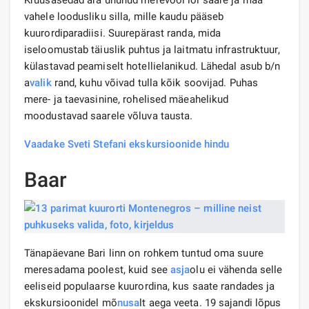
vahele loodusliku silla, mille kaudu pääseb
kuurordiparadiisi. Suurepärast randa, mida
iseloomustab täiuslik puhtus ja laitmatu infrastruktuur,
külastavad peamiselt hotellielanikud. Lähedal asub b/n
a
valik
rand, kuhu võivad tulla kõik soovijad. Puhas
mere- ja taevasinine, rohelised mäeahelikud
moodustavad saarele võluva tausta.
Vaadake Sveti Stefani ekskursioonide hindu
Baar
Tänapäevane Bari linn on rohkem tuntud oma suure
meresadama poolest, kuid see
asja
olu ei vähenda selle
eeliseid populaarse kuurordina, kus saate randades ja
ekskursioonidel mõ
nusa
lt aega veeta. 19 sajandi lõpus