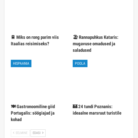
🚆 Miks on rong parim viis
🏖️ Rannapuhkus Kataris:
Itaalias reisimiseks?
mugavuse omadused ja
saladused
HISPAANIA
POOLA
🍽️ Gastronoomiline giid
🏰 24 tundi Poznanis:
Portugalis: söögiajad ja
ideaalne marsruut turistile
kohad
EELMINE
EDASI