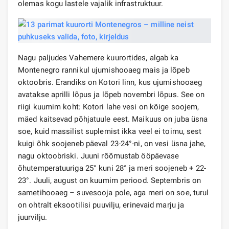
olemas kogu lastele vajalik infrastruktuur.
Nagu paljudes Vahemere kuurortides, algab ka
Montenegro rannikul ujumishooaeg mais ja lõpeb
oktoobris. Erandiks on Kotori linn, kus ujumishooaeg
avatakse aprilli lõpus ja lõpeb novembri lõpus. See on
riigi kuumim koht: Kotori lahe vesi on kõige soojem,
mäed kaitsevad põhjatuule eest. Maikuus on juba üsna
soe, kuid massilist suplemist ikka veel ei toimu, sest
kuigi õhk soojeneb päeval 23-24°-ni, on vesi üsna jahe,
nagu oktoobriski. Juuni rõõmustab ööpäevase
õhutemperatuuriga 25° kuni 28° ja meri soojeneb + ​​22-
23°. Juuli, august on kuumim periood. Septembris on
sametihooaeg – suvesooja pole, aga meri on soe, turul
on ohtralt eksootilisi puuvilju, erinevaid marju ja
juurvilju.