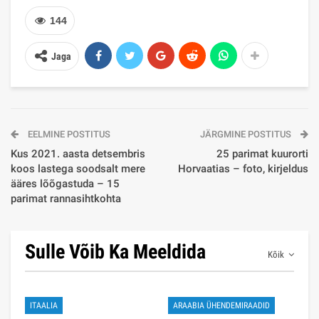
144
Jaga
EELMINE POSTITUS
JÄRGMINE POSTITUS
Kus 2021. aasta detsembris
25 parimat kuurorti
koos lastega soodsalt mere
Horvaatias – foto, kirjeldus
ääres lõõgastuda – 15
parimat rannasihtkohta
Sulle Võib Ka Meeldida
Kõik
ITAALIA
ARAABIA ÜHENDEMIRAADID