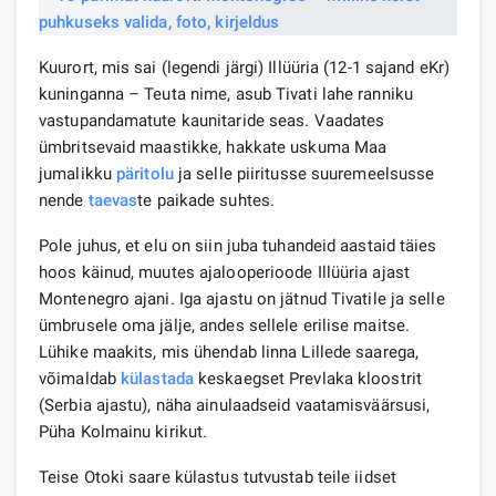
Kuurort, mis sai (legendi järgi) Illüüria (12-1 sajand eKr)
kuninganna – Teuta nime, asub Tivati ​​lahe ranniku
vastupandamatute kaunitaride seas. Vaadates
ümbritsevaid maastikke, hakkate uskuma Maa
jumalikku
päritolu
ja selle piiritusse suuremeelsusse
nende
taevas
te paikade suhtes.
Pole juhus, et elu on siin juba tuhandeid aastaid täies
hoos käinud, muutes ajalooperioode Illüüria ajast
Montenegro ajani. Iga ajastu on jätnud Tivatile ja selle
ümbrusele oma jälje, andes sellele erilise maitse.
Lühike maakits, mis ühendab linna Lillede saarega,
võimaldab
külastada
keskaegset Prevlaka kloostrit
(Serbia ajastu), näha ainulaadseid vaatamisväärsusi,
Püha Kolmainu kirikut.
Teise Otoki saare külastus tutvustab teile iidset