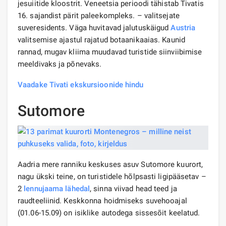
jesuiitide kloostrit. Veneetsia perioodi tähistab Tivatis
16. sajandist pärit paleekompleks. – valitsejate
suveresidents. Väga huvitavad jalutuskäigud
Austria
valitsemise ajastul rajatud botaanikaaias. Kaunid
rannad, mugav kliima muudavad turistide siinviibimise
meeldivaks ja põnevaks.
Vaadake Tivati ​​ekskursioonide hindu
Sutomore
Aadria mere ranniku keskuses asuv Sutomore kuurort,
nagu ükski teine, on turistidele hõlpsasti ligipääsetav –
2
lennujaama lähedal
, sinna viivad head teed ja
raudteeliinid. Keskkonna hoidmiseks suvehooajal
(01.06-15.09) on isiklike autodega sissesõit keelatud.