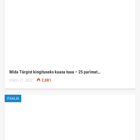
Mida Türgist kingituseks kaasa tuua – 25 parimat…
märts 21, 2022
2,081
ITAALIA