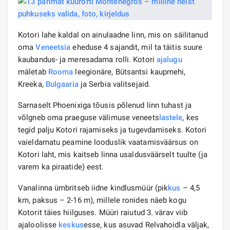
Kotori lahe kaldal on ainulaadne linn, mis on säilitanud
oma
Veneetsia
eheduse 4 sajandit, mil ta täitis suure
kaubandus- ja meresadama rolli. Kotori
ajalugu
mäletab
Rooma
leegionäre, Bütsantsi kaupmehi,
Kreeka,
Bulgaaria
ja Serbia valitsejaid.
Sarnaselt Phoenixiga tõusis põlenud linn tuhast ja
võlgneb oma praeguse välimuse veneets
lastele
, kes
tegid palju Kotori rajamiseks ja tugevdamiseks. Kotori
vaieldamatu peamine looduslik vaatamisväärsus on
Kotori laht, mis kaitseb linna usaldusväärselt tuulte (ja
varem ka piraatide) eest.
Vanalinna ümbritseb iidne kindlusmüür (pik
kus
– 4,5
km, paksus – 2-16 m), millele ronides näeb kogu
Kotorit täies hiilguses. Müüri raiutud 3. värav viib
ajaloolisse
keskus
esse, kus asuvad Relvahoidla väljak,