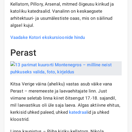
Kellatorn, Pillory, Arsenal, mitmed õigeusu kirikud ja
katoliku katedraalid. Vanalinn on keskaegsete
arhitektuuri- ja usumälestiste oaas, mis on säilinud
algsel kujul.
Vaadake Kotori ekskursioonide hindu
Perast
Kitsa Verige väina (aheliku) vastas asub väike vana
Perast – meremeeste ja laevaehitajate linn. Just
viimane seletab linna kiiret õitsengut 17.-18. sajandil,
mil laevastikus oli üle saja laeva. Algas aktiivne ehitus,
kerkisid uhked paleed, uhked
katedraal
id ja uhked
kloostrid.
Linna kaunistus – Püha kiriku kellatorn. Nikola,