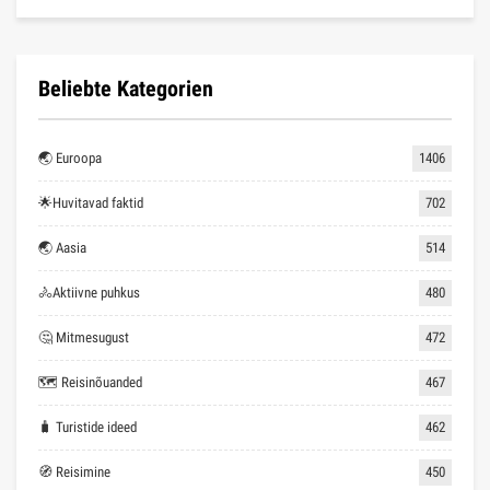
Beliebte Kategorien
🌏 Euroopa
1406
🌟Huvitavad faktid
702
🌏 Aasia
514
🚴Aktiivne puhkus
480
🤔 Mitmesugust
472
🗺 Reisinõuanded
467
🧳 Turistide ideed
462
🧭 Reisimine
450