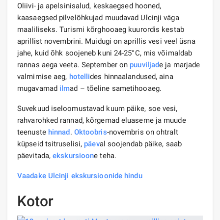
Oliivi- ja apelsinisalud, keskaegsed hooned,
kaasaegsed pilvelõhkujad muudavad Ulcinji väga
maaliliseks. Turismi kõrghooaeg kuurordis kestab
aprillist novembrini. Muidugi on aprillis vesi veel üsna
jahe, kuid õhk soojeneb kuni 24-25°C, mis võimaldab
rannas aega veeta. September on
puuviljad
e ja marjade
valmimise aeg,
hotelli
des hinnaalandused, aina
mugavamad
ilm
ad – tõeline sametihooaeg.
Suvekuud iseloomustavad kuum päike, soe vesi,
rahvarohked rannad, kõrgemad eluaseme ja muude
teenuste
hinnad
.
Oktoobris
-novembris on ohtralt
küpseid tsitruselisi,
päev
al soojendab päike, saab
päevitada,
ekskursioon
e teha.
Vaadake Ulcinji ekskursioonide hindu
Kotor