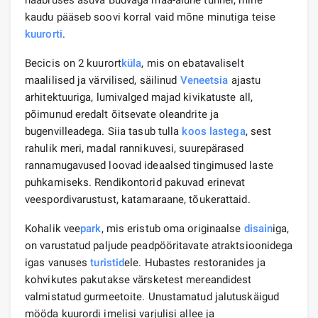
kaudu pääseb soovi korral vaid mõne minutiga teise
kuurorti
.
Becicis on 2 kuurort
küla
, mis on ebatavaliselt
maalilised ja värvilised, säilinud
Veneetsia
ajastu
arhitektuuriga, lumivalged majad kivikatuste all,
põimunud eredalt õitsevate oleandrite ja
bugenvilleadega. Siia tasub tulla
koos lastega
, sest
rahulik meri, madal rannikuvesi, suurepärased
rannamugavused loovad ideaalsed tingimused laste
puhkamiseks. Rendikontorid pakuvad erinevat
veespordivarustust, katamaraane, tõukerattaid.
Kohalik vee
park
, mis eristub oma originaalse
disain
iga,
on varustatud paljude peadpööritavate atraktsioonidega
igas vanuses
turistid
ele. Hubastes restoranides ja
kohvikutes pakutakse värsketest mereandidest
valmistatud gurmeetoite. Unustamatud jalutuskäigud
mööda kuurordi imelisi varjulisi allee ja