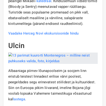
peaingel Miikaeli
katedraal
. Kindlusemüüri iidsed tornid
(Bloody ja Sentry) meenutavad vapper rüütliaegu.
Turistide seas populaarne promenaad on pikk vall,
ebatavaliselt maaliline ja värviline, salapäraste
kivitunnelitega (pärand endisest raudteeliinist).
Vaadake Herceg Novi ekskursioonide hindu
Ulcin
Albaaniaga piirnev lõunapoolseim ja soojem linn
eristub teistest linnadest erilise värvi poolest,
peegeldades segu erinevatest stiilidest ja kultuuridest.
Siin on Euroopa pikim liivarand, imeline Bojana jõgi
voolab lopsaka Vahemere taimestikuga võsastunud
kal
lastega
.