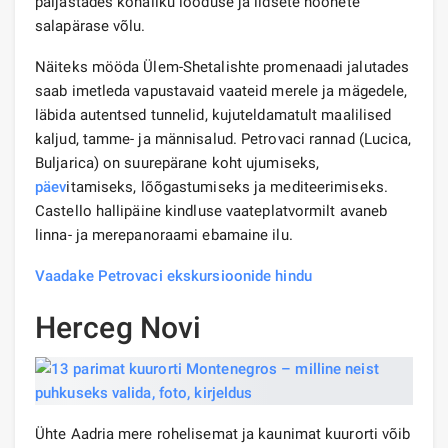
paljastades kohaliku looduse ja iidsete hoonete
salapärase võlu.
Näiteks mööda Ülem-Shetalishte promenaadi jalutades
saab imetleda vapustavaid vaateid merele ja mägedele,
läbida autentsed tunnelid, kujuteldamatult maalilised
kaljud, tamme- ja männisalud. Petrovaci rannad (Lucica,
Buljarica) on suurepärane koht ujumiseks,
päev
itamiseks, lõõgastumiseks ja mediteerimiseks.
Castello hallipäine kindluse vaateplatvormilt avaneb
linna- ja merepanoraami ebamaine ilu.
Vaadake Petrovaci ekskursioonide hindu
Herceg Novi
Ühte Aadria mere rohelisemat ja kaunimat kuurorti võib