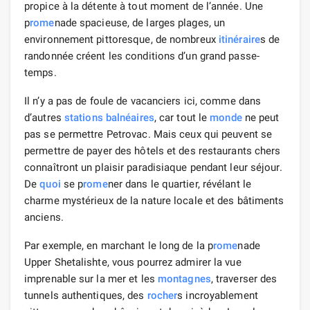
propice à la détente à tout moment de l’année. Une
p
rome
nade spacieuse, de larges plages, un
environnement pittoresque, de nombreux
itinéraire
s de
randonnée créent les conditions d’un grand passe-
temps.
Il n’y a pas de foule de vacanciers ici, comme dans
d’autres
stations balnéaires
, car tout le
monde
ne peut
pas se permettre Petrovac. Mais ceux qui peuvent se
permettre de payer des hôtels et des restaurants chers
connaîtront un plaisir paradisiaque pendant leur séjour.
De
quoi
se p
rome
ner dans le quartier, révélant le
charme mystérieux de la nature locale et des bâtiments
anciens.
Par exemple, en marchant le long de la p
rome
nade
Upper Shetalishte, vous pourrez admirer la vue
imprenable sur la mer et les
montagnes
, traverser des
tunnels authentiques, des
rocher
s incroyablement