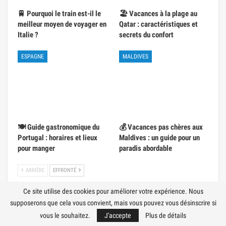
🚆 Pourquoi le train est-il le
🏖️ Vacances à la plage au
meilleur moyen de voyager en
Qatar : caractéristiques et
Italie ?
secrets du confort
ESPAGNE
MALDIVES
🍽️ Guide gastronomique du
💰 Vacances pas chères aux
Portugal : horaires et lieux
Maldives : un guide pour un
pour manger
paradis abordable
ARRIÈRE
EFFRONTÉ
Ce site utilise des cookies pour améliorer votre expérience. Nous
supposerons que cela vous convient, mais vous pouvez vous désinscrire si
vous le souhaitez.
J'accepte
Plus de détails
Beliebte Kategorien