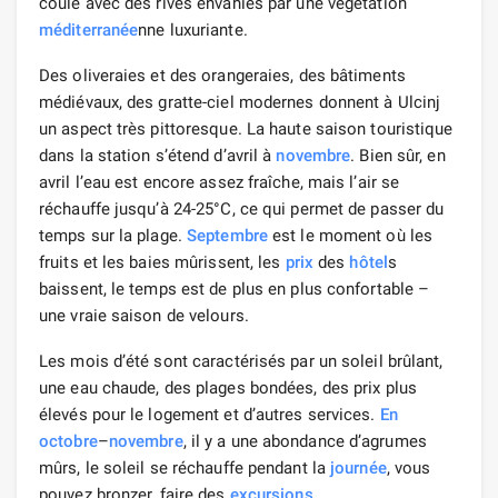
coule avec des rives envahies par une végétation
méditerranée
nne luxuriante.
Des oliveraies et des orangeraies, des bâtiments
médiévaux, des gratte-ciel modernes donnent à Ulcinj
un aspect très pittoresque. La haute saison touristique
dans la station s’étend d’avril à
novembre
. Bien sûr, en
avril l’eau est encore assez fraîche, mais l’air se
réchauffe jusqu’à 24-25°C, ce qui permet de passer du
temps sur la plage.
Septembre
est le moment où les
fruits et les baies mûrissent, les
prix
des
hôtel
s
baissent, le temps est de plus en plus confortable –
une vraie saison de velours.
Les mois d’été sont caractérisés par un soleil brûlant,
une eau chaude, des plages bondées, des prix plus
élevés pour le logement et d’autres services.
En
octobre
–
novembre
, il y a une abondance d’agrumes
mûrs, le soleil se réchauffe pendant la
journée
, vous
pouvez bronzer, faire des
excursions
.