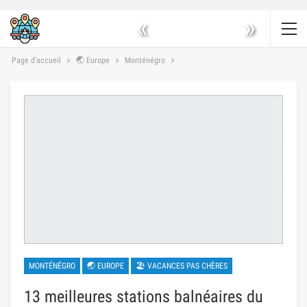
«
»
Page d'accueil
🌏 Europe
Monténégro
MONTÉNÉGRO
🌏 EUROPE
🏖 VACANCES PAS CHÈRES
13 meilleures stations balnéaires du