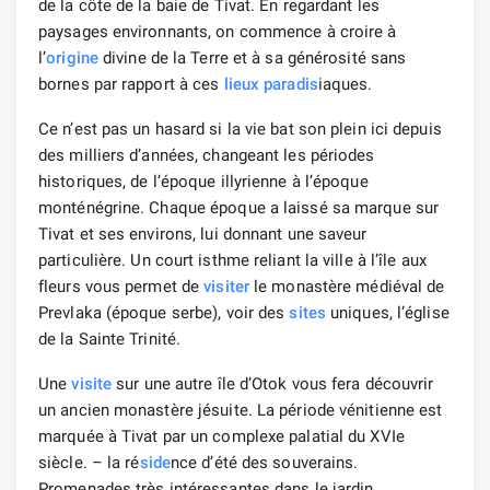
de la côte de la baie de Tivat. En regardant les
paysages environnants, on commence à croire à
l’
origine
divine de la Terre et à sa générosité sans
bornes par rapport à ces
lieux
paradis
iaques.
Ce n’est pas un hasard si la vie bat son plein ici depuis
des milliers d’années, changeant les périodes
historiques, de l’époque illyrienne à l’époque
monténégrine. Chaque époque a laissé sa marque sur
Tivat et ses environs, lui donnant une saveur
particulière. Un court isthme reliant la ville à l’île aux
fleurs vous permet de
visiter
le monastère médiéval de
Prevlaka (époque serbe), voir des
sites
uniques, l’église
de la Sainte Trinité.
Une
visite
sur une autre île d’Otok vous fera découvrir
un ancien monastère jésuite. La période vénitienne est
marquée à Tivat par un complexe palatial du XVIe
siècle. – la ré
side
nce d’été des souverains.
Promenades très intéressantes dans le jardin