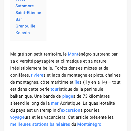
Sutomore
Saint-Etienne
Bar
Grenouille
Kolasin
Malgré son petit territoire, le
Mont
énégro surprend par
sa diversité paysagère et climatique et sa nature
irrésistiblement belle. Forêts denses mixtes et de
conifères,
rivière
s et lacs de montagne et plats, chaînes
de montagnes, côte maritime et
île
s (il y en a 14) – tout
est dans cette perle
tour
istique de la péninsule
balkanique. Une bande de
plage
s de 73 kilomètres
s’étend le long de la
mer
Adriatique. La quasi-totalité
du pays est un tremplin d’
excursion
s pour les
voyage
urs et les vacanciers. Cet article présente les
meilleures stations balnéaires
du
Monténégro
.