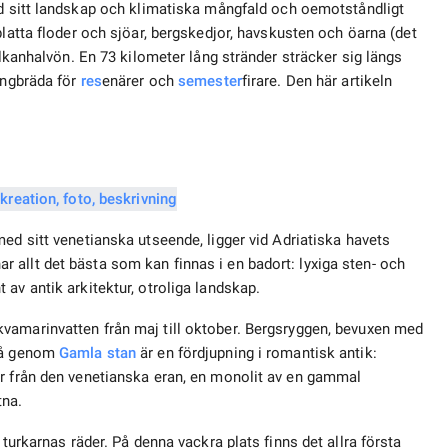
sitt landskap och klimatiska mångfald och oemotståndligt
platta floder och sjöar, bergskedjor, havskusten och öarna (det
alkanhalvön. En 73 kilometer lång stränder sträcker sig längs
ångbräda för
res
enärer och
semester
firare. Den här artikeln
med sitt venetianska utseende, ligger vid Adriatiska havets
t har allt det bästa som kan finnas i en badort: lyxiga sten- och
av antik arkitektur, otroliga landskap.
kvamarinvatten från maj till oktober. Bergsryggen, bevuxen med
 gå genom
Gamla stan
är en fördjupning i romantisk antik:
er från den venetianska eran, en monolit av en gammal
tna.
 turkarnas räder. På denna vackra plats finns det allra första