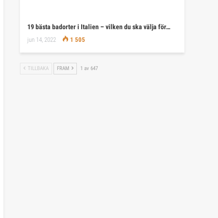
19 bästa badorter i Italien – vilken du ska välja för…
jun 14, 2022
1 505
TILLBAKA
FRAM
1 av 647