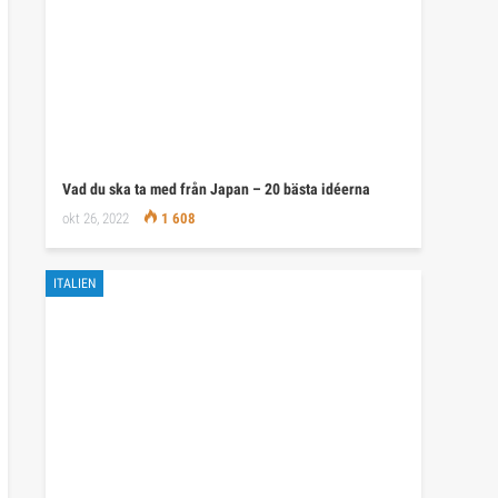
Vad du ska ta med från Japan – 20 bästa idéerna
okt 26, 2022
1 608
ITALIEN