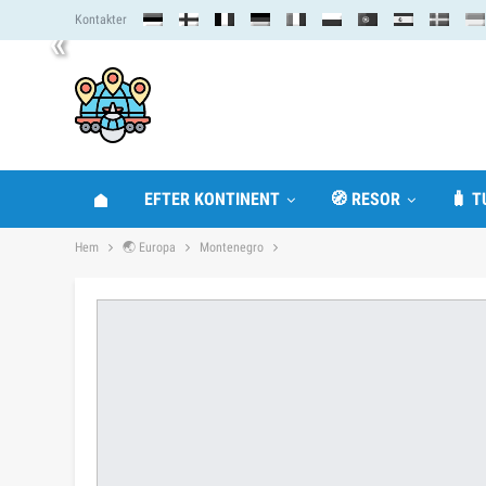
Kontakter
«
EFTER KONTINENT
🧭 RESOR
🧳 T
Hem
🌏 Europa
Montenegro