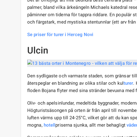
Det är omöjligt att inte beundra dess centrala plats 
palmer, bland vilka ärkeängeln Michaels katedral res
påminner om tiderna för tappra riddare. En populär 
och färgstark, med mystiska stentunnlar (ett arv från 
Se priser för turer i Herceg Novi
Ulcin
Den sydligaste och varmaste staden, som gränsar till A
återspeglar en blandning av olika stilar och kul
turer
.
floden Bojana flyter med sina stränder bevuxna med 
Oliv- och apelsinlundar, medeltida byggnader, moderna 
Högturistsäsongen på orten är från april till november. 
luften värms upp till 24-25°C, vilket gör att du kan sp
mogna,
hotell
priserna sjunka, allt mer behagligt
väde