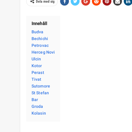
Dela med sig
Innehåll
Budva
Bechichi
Petrovac
Herceg Novi
Ulcin
Kotor
Perast
Tivat
Sutomore
St Stefan
Bar
Groda
Kolasin