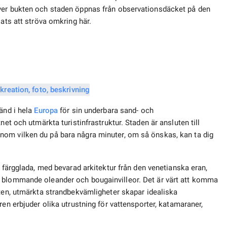
ver bukten och staden öppnas från observationsdäcket på den
ats att ströva omkring här.
känd i hela
Europa
för sin underbara sand- och
net och utmärkta turistinfrastruktur. Staden är ansluten till
om vilken du på bara några minuter, om så önskas, kan ta dig
h färgglada, med bevarad arkitektur från den venetianska eran,
t blommande oleander och bougainvilleor. Det är värt att komma
tten, utmärkta strandbekvämligheter skapar idealiska
en erbjuder olika utrustning för vattensporter, katamaraner,