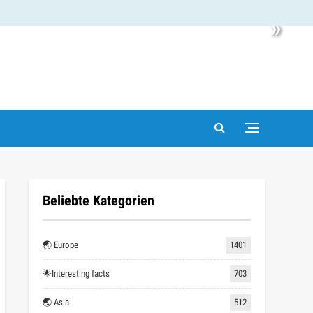
»
Beliebte Kategorien
🌏 Europe
1401
🌟Interesting facts
703
🌏 Asia
512