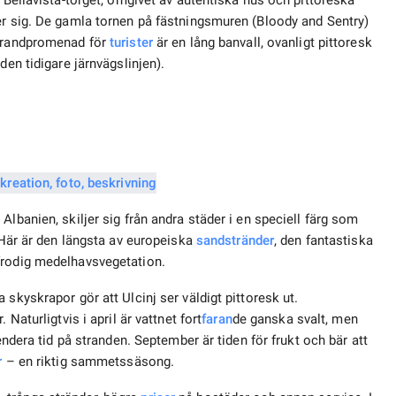
– Bellavista-torget, omgivet av autentiska hus och pittoreska
er sig. De gamla tornen på fästningsmuren (Bloody and Sentry)
strandpromenad för
turister
är en lång banvall, ovanligt pittoresk
den tidigare järnvägslinjen).
lbanien, skiljer sig från andra städer i en speciell färg som
 Här är den längsta av europeiska
sandstränder
, den fantastiska
frodig medelhavsvegetation.
skyskrapor gör att Ulcinj ser väldigt pittoresk ut.
Naturligtvis i april är vattnet fort
faran
de ganska svalt, men
endera tid på stranden. September är tiden för frukt och bär att
r
– en riktig sammetssäsong.