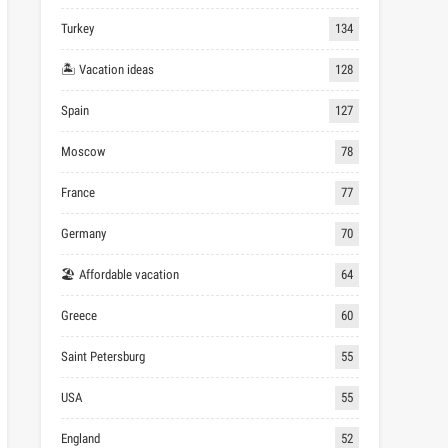
Turkey
134
🏝 Vacation ideas
128
Spain
127
Moscow
78
France
77
Germany
70
🏖 Affordable vacation
64
Greece
60
Saint Petersburg
55
USA
55
England
52