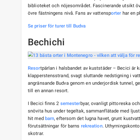
biblioteket och nöjesområdet. Fascinerande utsikt ö
övre fästningens nivå. Fans av vattensp
orter
har en pl
Se priser för turer till Budva
Bechichi
Resor
tpärlan i halsbandet av kuststäder – Becici är 
klapperstensstrand, svagt sluttande nedstigning i vatt
angränsande Budva genom en underjordisk tunnel, gen
till en annan resort.
I Becici finns 2
semester
byar, ovanligt pittoreska oc
snövita hus under tegeltak, sammanflätade med ljus
hit med
barn
, eftersom det lugna havet, grunt kustva
förutsättningar för barns
rekreation
. Uthyrningskontor
skotrar.