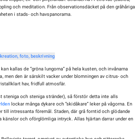
koppling och meditation. Från observationsdäcket på den gråhåriga
nheten i stads- och havspanorama.
 kan kallas de ”gröna lungorna” på hela kusten, och invånarna
bra, men den är särskilt vacker under blomningen av citrus- och
stallklart hav, fridfull atmosfär.
 steniga och steniga stränder), så förstör detta inte alls
rlden
lockar många dykare och ”skidåkare” leker på vågorna. En
er till intressanta föremål. Staden, där grå forntid och glödande
 känslor och oförglömliga intryck. Allas hjärtan darrar under en