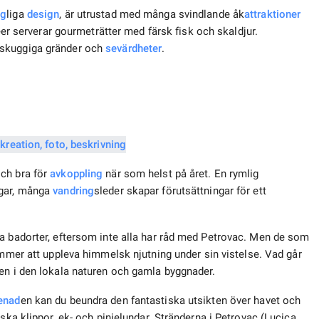
ng
liga
design
, är utrustad med många svindlande åk
attraktioner
éer serverar gourmeträtter med färsk fisk och skaldjur.
 skuggiga gränder och
sevärdheter
.
och bra för
avkoppling
när som helst på året. En rymlig
ngar, många
vandring
sleder skapar förutsättningar för ett
a badorter, eftersom inte alla har råd med Petrovac. Men de som
mer att uppleva himmelsk njutning under sin vistelse. Vad går
en i den lokala naturen och gamla byggnader.
enad
en kan du beundra den fantastiska utsikten över havet och
ska klippor, ek- och pinjelundar. Stränderna i Petrovac (Lucica,