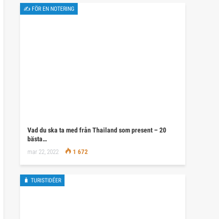
✍ FÖR EN NOTERING
Vad du ska ta med från Thailand som present – 20
bästa…
mar 22, 2022
1 672
🧳 TURISTIDÉER