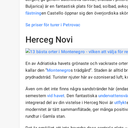
Buljarica) är en fantastisk plats för bad, solbad, av
fästning
en Castello öppnar sig den överjordiska skö
Se priser för turer i Petrovac
Herceg Novi
En av Adriatiska havets grönaste och vackraste orter
kallar den ”
Montenegro
s trädgård”. Staden är alltid 
prydnadsträd. Turister njuter här av ozoniserad luft, kri
Även om det inte finns några sandstränder här (endast
semestern
vid havet
. Den fantastiska
undervattens
vä
integrerad del av din vistelse i Herceg Novi är
utflykt
modernitet är tätt sammanflätade, ger många positiva
rundtur i Gamla stan.