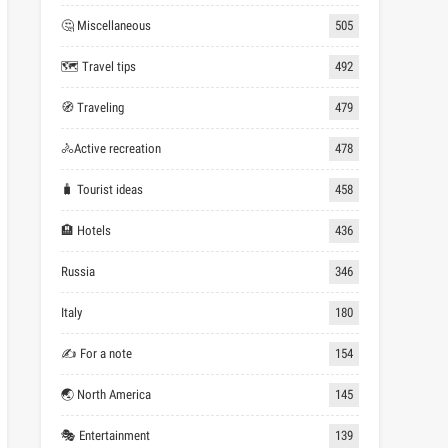
🤔 Miscellaneous
505
🗺 Travel tips
492
🧭 Traveling
479
🚴Active recreation
478
🧳 Tourist ideas
458
🏨 Hotels
436
Russia
346
Italy
180
✍ For a note
154
🌏 North America
145
🎭 Entertainment
139