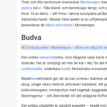
Trots sitt lilla territorium överraskar
Montenegro
med 
vackra
na
tur
. Täta bland- och barrskogar, bergs- och 
finns 14 av dem) – allt finns i denna turistpärla på B
Adriatiska havet. Nästan hela landet är en utflyktspr
presenterar de
bästa resorterna
i Montenegro.
Budva
Den antika
semester
orten, som fängslar varje turist 
stränder. Det är omöjligt att inte bli kär i det, för de
sandstränder
, underbara
hotell
, fantastiska monument 
Medel
hav
sklimatet gör att du kan simma i buktens a
skog, omger viken med ett pittoreskt halsband. Att
kullerstensgator, miniatyrhus med tegeltak, byggnad
fästningsmur – allt återvänder till det avlägsna förflu
Det antika citadellet är särskilt populärt – skydd mot