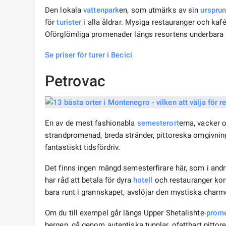
Den lokala
vattenpark
en, som utmärks av sin
urspru
för
turister
i alla åldrar. Mysiga restauranger och kaf
Oförglömliga promenader längs resortens underbara
Se priser för turer i Becici
Petrovac
En av de mest fashionabla
semesterort
erna, vacker 
strandpromenad, breda stränder, pittoreska omgivni
fantastiskt tidsfördriv.
Det finns ingen mängd semesterfirare här, som i andr
har råd att betala för dyra
hotell
och restauranger kom
bara runt i grannskapet, avslöjar den mystiska charm
Om du till exempel går längs Upper Shetalishte-
prom
bergen, gå genom autentiska tunnlar, ofattbart pittore