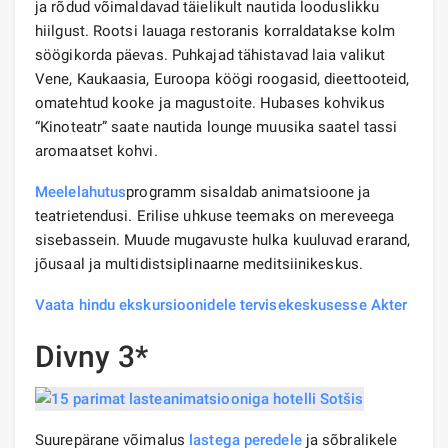
ja rõdud võimaldavad täielikult nautida looduslikku
hiilgust. Rootsi lauaga restoranis korraldatakse kolm
söögikorda päevas. Puhkajad tähistavad laia valikut
Vene, Kaukaasia, Euroopa köögi roogasid, dieettooteid,
omatehtud kooke ja magustoite. Hubases kohvikus
“Kinoteatr” saate nautida lounge muusika saatel tassi
aromaatset kohvi.
Meelelahutus
programm sisaldab animatsioone ja
teatrietendusi. Erilise uhkuse teemaks on mereveega
sisebassein. Muude mugavuste hulka kuuluvad erarand,
jõusaal ja multidistsiplinaarne meditsiinikeskus.
Vaata hindu ekskursioonidele tervisekeskusesse Akter
Divny 3*
Suurepärane võimalus
lastega peredele
ja sõbralikele