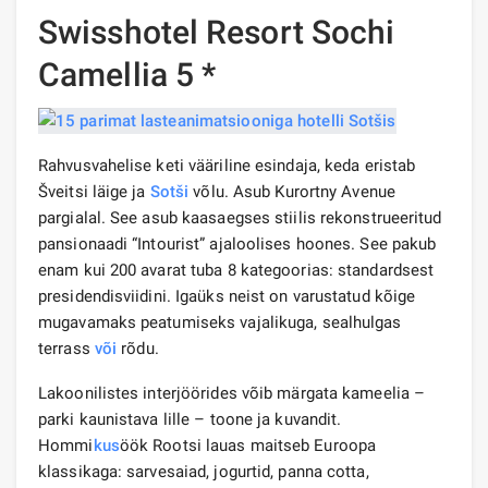
Swisshotel Resort Sochi
Camellia 5 *
Rahvusvahelise keti vääriline esindaja, keda eristab
Šveitsi läige ja
Sotši
võlu. Asub Kurortny Avenue
pargialal. See asub kaasaegses stiilis rekonstrueeritud
pansionaadi “Intourist” ajaloolises hoones. See pakub
enam kui 200 avarat tuba 8 kategoorias: standardsest
presidendisviidini. Igaüks neist on varustatud kõige
mugavamaks peatumiseks vajalikuga, sealhulgas
terrass
või
rõdu.
Lakoonilistes interjöörides võib märgata kameelia –
parki kaunistava lille – toone ja kuvandit.
Hommi
kus
öök Rootsi lauas maitseb Euroopa
klassikaga: sarvesaiad, jogurtid, panna cotta,