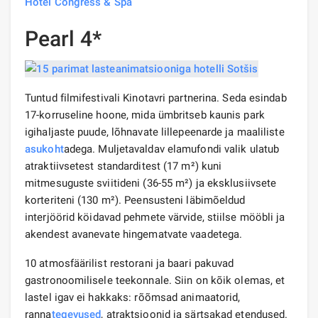
Hotel Congress & Spa
Pearl 4*
Tuntud filmifestivali Kinotavri partnerina. Seda esindab
17-korruseline hoone, mida ümbritseb kaunis park
igihaljaste puude, lõhnavate lillepeenarde ja maaliliste
asukoht
adega. Muljetavaldav elamufondi valik ulatub
atraktiivsetest standarditest (17 m²) kuni
mitmesuguste sviitideni (36-55 m²) ja eksklusiivsete
korteriteni (130 m²). Peensusteni läbimõeldud
interjöörid köidavad pehmete värvide, stiilse mööbli ja
akendest avanevate hingematvate vaadetega.
10 atmosfäärilist restorani ja baari pakuvad
gastronoomilisele teekonnale. Siin on kõik olemas, et
lastel igav ei hakkaks: rõõmsad animaatorid,
ranna
tegevused
, atraktsioonid ja särtsakad etendused.