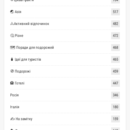
🌏 Азія
517
🚴Активний відпочинок
482
🤔 Різне
472
🗺 Поради для подорожей
468
🧳 Ідеї для туристів
465
🧭 Подорожі
459
🏨 Готелі
447
Росія
346
Італія
180
✍ На замітку
159