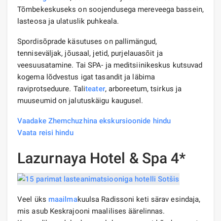
Tõmbekeskuseks on soojendusega mereveega bassein,
lasteosa ja ulatuslik puhkeala.
Spordisõprade käsutuses on pallimängud,
tenniseväljak, jõusaal, jetid, purjelauasõit ja
veesuusatamine. Tai SPA- ja meditsiinikeskus kutsuvad
kogema lõdvestus igat tasandit ja läbima
raviprotseduure. Tali
teater
, arboreetum, tsirkus ja
muuseumid on jalutuskäigu kaugusel.
Vaadake Zhemchuzhina ekskursioonide hindu
Vaata reisi hindu
Lazurnaya Hotel & Spa 4*
Veel üks
maailma
kuulsa Radissoni keti särav esindaja,
mis asub Keskrajooni maalilises äärelinnas.