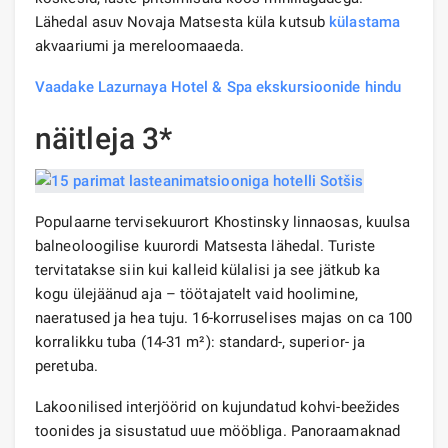
Lähedal asuv Novaja Matsesta küla kutsub
külastama
akvaariumi ja mereloomaaeda.
Vaadake Lazurnaya Hotel & Spa ekskursioonide hindu
näitleja 3*
Populaarne tervisekuurort Khostinsky linnaosas, kuulsa
balneoloogilise kuurordi Matsesta lähedal. Turiste
tervitatakse siin kui kalleid külalisi ja see jätkub ka
kogu ülejäänud aja – töötajatelt vaid hoolimine,
naeratused ja hea tuju. 16-korruselises majas on ca 100
korralikku tuba (14-31 m²): standard-, superior- ja
peretuba.
Lakoonilised interjöörid on kujundatud kohvi-beežides
toonides ja sisustatud uue mööbliga. Panoraamaknad