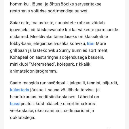
hommiku-, lõuna- ja õhtusöögiks serveeritakse
restoranis soliidse sortimendiga puhvet.
Saiakeste, maiustuste, suupistete rohkus võidab
igaveseks nii täiskasvanute kui ka väikeste gurmaanide
südamed. Meeldivaks täienduseks on klassikalise
lobby-baari, elegantse Ivushka kohviku,
Bari
More
grillbaari ja lastekohviku Sunny Bunnies sortiment.
Kohapeal on aastaringne soojendusega bassein,
miniklubi “Meremehed”, köiepark, rikkalik
animatsiooniprogramm.
Saate mängida rannavõrkpalli, jalgpalli, tennist, piljardit,
külastada
jõusaali, sauna või läbida tervise- ja
heaolukursus meditsiinikeskuses. Lähedal on
bussi
peatus, kust pääseb kuurortlinna koos
veekeskuse, okeanaariumi, delfinaariumi ja
ööklubidega.