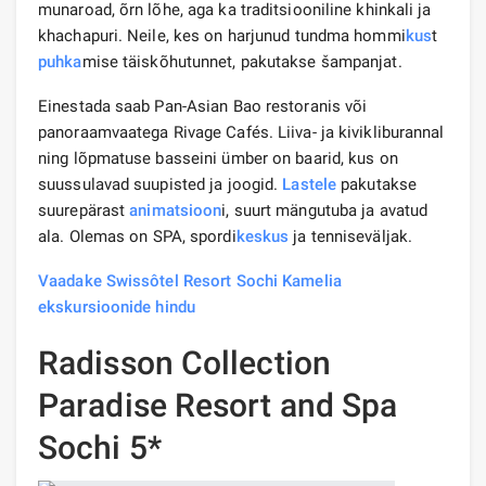
munaroad, õrn lõhe, aga ka traditsiooniline khinkali ja
khachapuri. Neile, kes on harjunud tundma hommi
kus
t
puhka
mise täiskõhutunnet, pakutakse šampanjat.
Einestada saab Pan-Asian Bao restoranis või
panoraamvaatega Rivage Cafés. Liiva- ja kivikliburannal
ning lõpmatuse basseini ümber on baarid, kus on
suussulavad suupisted ja joogid.
Lastele
pakutakse
suurepärast
animatsioon
i, suurt mängutuba ja avatud
ala. Olemas on SPA, spordi
keskus
ja tenniseväljak.
Vaadake Swissôtel Resort Sochi Kamelia
ekskursioonide hindu
Radisson Collection
Paradise Resort and Spa
Sochi 5*