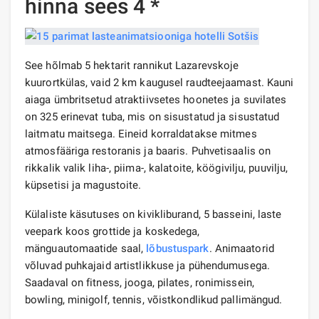
hinna sees 4 *
See hõlmab 5 hektarit rannikut Lazarevskoje
kuurortkülas, vaid 2 km kaugusel raudteejaamast. Kauni
aiaga ümbritsetud atraktiivsetes hoonetes ja suvilates
on 325 erinevat tuba, mis on sisustatud ja sisustatud
laitmatu maitsega. Eineid korraldatakse mitmes
atmosfääriga restoranis ja baaris. Puhvetisaalis on
rikkalik valik liha-, piima-, kalatoite, köögivilju, puuvilju,
küpsetisi ja magustoite.
Külaliste käsutuses on kivikliburand, 5 basseini, laste
veepark koos grottide ja koskedega,
mänguautomaatide saal,
lõbustuspark
. Animaatorid
võluvad puhkajaid artistlikkuse ja pühendumusega.
Saadaval on fitness, jooga, pilates, ronimissein,
bowling, minigolf, tennis, võistkondlikud pallimängud.