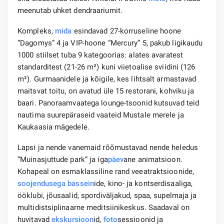
meenutab uhket dendraariumit.
Kompleks,
mida
esindavad 27-korruseline hoone
“Dagomys” 4 ja VIP-hoone “Mercury” 5, pakub ligikaudu
1000 stiilset tuba 9 kategoorias: alates avaratest
standarditest (21-26 m²) kuni viietoalise sviidini (126
m²). Gurmaanidele ja kõigile, kes lihtsalt armastavad
maitsvat toitu, on avatud üle 15 restorani, kohviku ja
baari. Panoraamvaatega lounge-tsoonid kutsuvad teid
nautima suurepäraseid vaateid Mustale merele ja
Kaukaasia mägedele.
Lapsi ja nende vanemaid rõõmustavad nende heledus
“Muinasjuttude park” ja iga
päev
ane animatsioon.
Kohapeal on esmaklassiline rand veeatraktsioonide,
soojendusega bassein
ide, kino- ja kontserdisaaliga,
ööklubi, jõusaalid, spordiväljakud, spaa, supelmaja ja
multidistsiplinaarne meditsiinikeskus. Saadaval on
huvitavad
ekskursioon
id,
foto
sessioonid ja