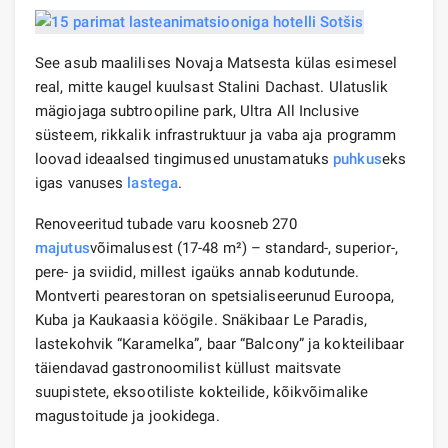
See asub maalilises Novaja Matsesta külas esimesel
real, mitte kaugel kuulsast Stalini Dachast. Ulatuslik
mägiojaga subtroopiline park, Ultra All Inclusive
süsteem, rikkalik infrastruktuur ja vaba aja programm
loovad ideaalsed tingimused unustamatuks
puhkus
eks
igas vanuses
lastega
.
Renoveeritud tubade varu koosneb 270
majutus
võimalusest (17-48 m²) – standard-, superior-,
pere- ja sviidid, millest igaüks annab kodutunde.
Montverti pearestoran on spetsialiseerunud Euroopa,
Kuba ja Kaukaasia köögile. Snäkibaar Le Paradis,
lastekohvik “Karamelka”, baar “Balcony” ja kokteilibaar
täiendavad gastronoomilist küllust maitsvate
suupistete, eksootiliste kokteilide, kõikvõimalike
magustoitude ja jookidega.