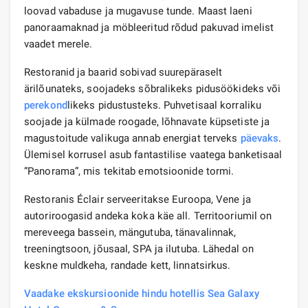
loovad vabaduse ja mugavuse tunde. Maast laeni
panoraamaknad ja möbleeritud rõdud pakuvad imelist
vaadet merele.
Restoranid ja baarid sobivad suurepäraselt
ärilõunateks, soojadeks sõbralikeks pidusöökideks või
perekond
likeks pidustusteks. Puhvetisaal korraliku
soojade ja külmade roogade, lõhnavate küpsetiste ja
magustoitude valikuga annab energiat terveks
päevaks
.
Ülemisel korrusel asub fantastilise vaatega banketisaal
“Panorama”, mis tekitab emotsioonide tormi.
Restoranis Éclair serveeritakse Euroopa, Vene ja
autoriroogasid andeka koka käe all. Territooriumil on
mereveega bassein, mängutuba, tänavalinnak,
treeningtsoon, jõusaal, SPA ja ilutuba. Lähedal on
keskne muldkeha, randade kett, linnatsirkus.
Vaadake ekskursioonide hindu hotellis Sea Galaxy