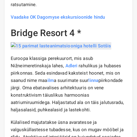
ratsutamine.
Vaadake OK Dagomyse ekskursioonide hindu
Bridge Resort 4 *
Euroopa klassiga perekuurort, mis asub
Nižneimeretinskaja lahes,
Adleri
rahulikus ja hubases
piirkonnas. Seda esindavad kaksteist hoonet, mis on
saanud nime maa
ilm
a suurimate suur
linna
piirkondade
järgi. Oma ebatavalises arhitektuuris on vene
konstruktivism täiuslikus harmoonias
aatriumiruumidega. Haljastatud ala on täis jalutusradu,
haljasalasid, puhkealasid ja lastekohti.
Külalised majutatakse üsna avaratesse ja
valgusküllastesse tubadesse, kus on mugav mööbel ja
rõdu. Atraktiivsed interjöörid on kujundatud soojades