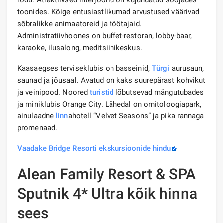
toonides. Kõige entusiastlikumad arvustused väärivad
sõbralikke animaatoreid ja töötajaid.
Administratiivhoones on buffet-restoran, lobby-baar,
karaoke, ilusalong, meditsiinikeskus.
Kaasaegses terviseklubis on basseinid,
Türgi
aurusaun,
saunad ja jõusaal. Avatud on kaks suurepärast kohvikut
ja veinipood. Noored
turistid
lõbutsevad mängutubades
ja miniklubis Orange City. Lähedal on ornitoloogiapark,
ainulaadne
linn
ahotell “Velvet Seasons” ja pika rannaga
promenaad.
Vaadake Bridge Resorti ekskursioonide hindu
Alean Family Resort & SPA
Sputnik 4* Ultra kõik hinna
sees