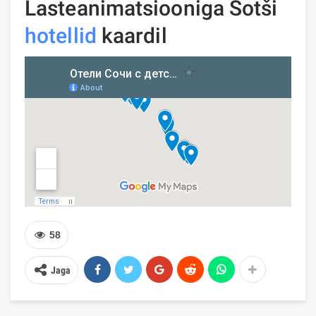
Lasteanimatsiooniga Sotši
hotellid
kaardil
58
Jaga