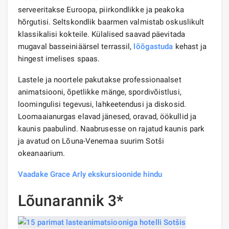
serveeritakse Euroopa, piirkondlikke ja peakoka
hõrgutisi. Seltskondlik baarmen valmistab oskuslikult
klassikalisi kokteile. Külalised saavad päevitada
mugaval basseiniäärsel terrassil,
lõõgastuda
kehast ja
hingest imelises spaas.
Lastele ja noortele pakutakse professionaalset
animatsiooni, õpetlikke mänge, spordivõistlusi,
loomingulisi tegevusi, lahkeetendusi ja diskosid.
Loomaaianurgas elavad jänesed, oravad, öökullid ja
kaunis paabulind. Naabrusesse on rajatud kaunis park
ja avatud on Lõuna-Venemaa suurim Sotši
okeanaarium.
Vaadake Grace Arly ekskursioonide hindu
Lõunarannik 3*