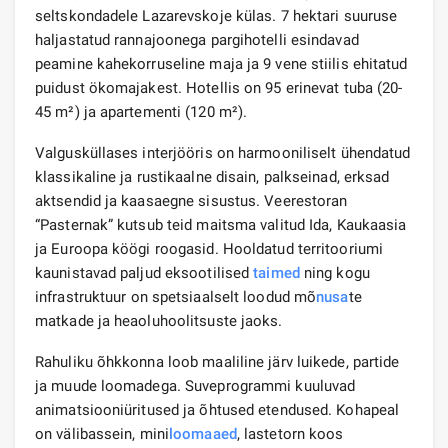
seltskondadele Lazarevskoje külas. 7 hektari suuruse
haljastatud rannajoonega pargihotelli esindavad
peamine kahekorruseline maja ja 9 vene stiilis ehitatud
puidust ökomajakest. Hotellis on 95 erinevat tuba (20-
45 m²) ja apartementi (120 m²).
Valgusküllases interjööris on harmooniliselt ühendatud
klassikaline ja rustikaalne disain, palkseinad, erksad
aktsendid ja kaasaegne sisustus. Veerestoran
“Pasternak” kutsub teid maitsma valitud Ida, Kaukaasia
ja Euroopa köögi roogasid. Hooldatud territooriumi
kaunistavad paljud eksootilised
taimed
ning kogu
infrastruktuur on spetsiaalselt loodud mõ
nusa
te
matkade ja heaoluhoolitsuste jaoks.
Rahuliku õhkkonna loob maaliline järv luikede, partide
ja muude loomadega. Suveprogrammi kuuluvad
animatsiooniüritused ja õhtused etendused. Kohapeal
on välibassein, mini
loomaaed
, lastetorn koos