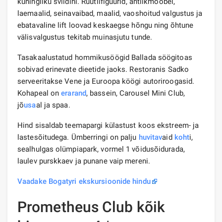
kuningliku sviidini. Rüütlifiguurid, antiikmööbel,
laemaalid, seinavaibad, maalid, vaoshoitud valgustus ja
ebatavaline lift loovad keskaegse hõngu ning õhtune
välisvalgustus tekitab muinasjutu tunde.
Tasakaalustatud hommikusöögid Ballada söögitoas
sobivad erinevate dieetide jaoks. Restoranis Sadko
serveeritakse Vene ja Euroopa köögi autoriroogasid.
Kohapeal on
erarand
, bassein, Carousel Mini Club,
jõ
usa
al ja spaa.
Hind sisaldab teemapargi külastust koos ekstreem- ja
lastesõitudega. Ümberringi on palju
huvitav
aid
koht
i,
sealhulgas olümpiapark, vormel 1 võidusõidurada,
laulev purskkaev ja punane vaip mereni.
Vaadake Bogatyri ekskursioonide hindu
Prometheus Club kõik