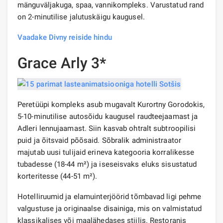
mänguväljakuga, spaa, vannikompleks. Varustatud rand
on 2-minutilise jalutuskäigu kaugusel.
Vaadake Divny reiside hindu
Grace Arly 3*
Peretüüpi kompleks asub mugavalt Kurortny Gorodokis,
5-10-minutilise autosõidu kaugusel raudteejaamast ja
Adleri lennujaamast. Siin kasvab ohtralt subtroopilisi
puid ja õitsvaid põõsaid. Sõbralik administraator
majutab uusi tulijaid erineva kategooria korralikesse
tubadesse (18-44 m²) ja iseseisvaks eluks sisustatud
korteritesse (44-51 m²).
Hotelliruumid ja elamuinterjöörid tõmbavad ligi pehme
valgustuse ja originaalse disainiga, mis on valmistatud
klassikalises või maalähedases stiilis. Restoranis