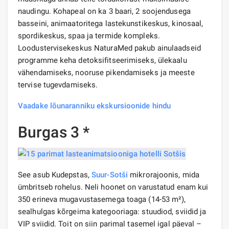
naudingu. Kohapeal on ka 3 baari, 2 soojendusega
basseini, animaatoritega lastekunstikeskus, kinosaal,
spordikeskus, spaa ja termide kompleks.
Loodustervisekeskus NaturaMed pakub ainulaadseid
programme keha detoksifitseerimiseks, ülekaalu
vähendamiseks, nooruse pikendamiseks ja meeste
tervise tugevdamiseks.
Vaadake lõunaranniku ekskursioonide hindu
Burgas 3 *
See asub Kudepstas,
Suur-Sotši
mikrorajoonis, mida
ümbritseb rohelus. Neli hoonet on varustatud enam kui
350 erineva mugavustasemega toaga (14-53 m²),
sealhulgas kõrgeima kategooriaga: stuudiod, sviidid ja
VIP sviidid. Toit on siin parimal tasemel igal päeval –