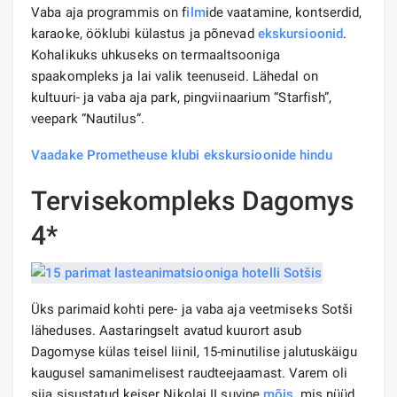
Vaba aja programmis on f
ilm
ide vaatamine, kontserdid,
karaoke, ööklubi külastus ja põnevad
ekskursioonid
.
Kohalikuks uhkuseks on termaaltsooniga
spaakompleks ja lai valik teenuseid. Lähedal on
kultuuri- ja vaba aja park, pingviinaarium “Starfish”,
veepark “Nautilus”.
Vaadake Prometheuse klubi ekskursioonide hindu
Tervisekompleks Dagomys
4*
Üks parimaid kohti pere- ja vaba aja veetmiseks Sotši
läheduses. Aastaringselt avatud kuurort asub
Dagomyse külas teisel liinil, 15-minutilise jalutuskäigu
kaugusel samanimelisest raudteejaamast. Varem oli
siia sisustatud keiser Nikolai II suvine
mõis
, mis nüüd