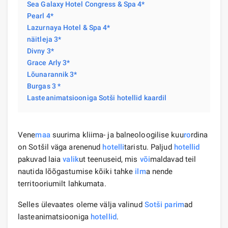
Sea Galaxy Hotel Congress & Spa 4*
Pearl 4*
Lazurnaya Hotel & Spa 4*
näitleja 3*
Divny 3*
Grace Arly 3*
Lõunarannik 3*
Burgas 3 *
Lasteanimatsiooniga Sotši hotellid kaardil
Vene
maa
suurima kliima- ja balneoloogilise kuu
ro
rdina
on Sotšil väga arenenud
hotelli
taristu. Paljud
hotellid
pakuvad laia
valik
ut teenuseid, mis
või
maldavad teil
nautida lõõgastumise kõiki tahke
ilm
a nende
territooriumilt lahkumata.
Selles ülevaates oleme välja valinud
Sotši
parim
ad
lasteanimatsiooniga
hotellid
.