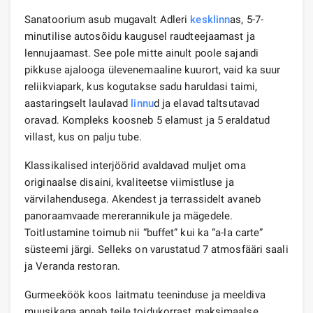
Sanatoorium asub mugavalt Adleri
kesklinn
as, 5-7-
minutilise autosõidu kaugusel raudteejaamast ja
lennujaamast. See pole mitte ainult poole sajandi
pikkuse ajalooga ülevenemaaline kuurort, vaid ka suur
reliikviapark, kus kogutakse sadu haruldasi taimi,
aastaringselt laulavad
linnu
d ja elavad taltsutavad
oravad. Kompleks koosneb 5 elamust ja 5 eraldatud
villast, kus on palju tube.
Klassikalised interjöörid avaldavad muljet oma
originaalse disaini, kvaliteetse viimistluse ja
värvilahendusega. Akendest ja terrassidelt avaneb
panoraamvaade mererannikule ja mägedele.
Toitlustamine toimub nii “buffet” kui ka “a-la carte”
süsteemi järgi. Selleks on varustatud 7 atmosfääri saali
ja Veranda restoran.
Gurmeeköök koos laitmatu teeninduse ja meeldiva
muusikaga annab teile toidukorrast maksimaalse