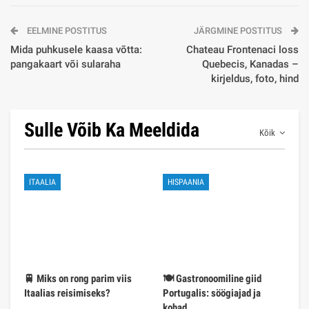
EELMINE POSTITUS
JÄRGMINE POSTITUS
Mida puhkusele kaasa võtta:
Chateau Frontenaci loss
pangakaart või sularaha
Quebecis, Kanadas –
kirjeldus, foto, hind
Sulle Võib Ka Meeldida
Kõik
ITAALIA
HISPAANIA
🚆 Miks on rong parim viis
🍽️ Gastronoomiline giid
Itaalias reisimiseks?
Portugalis: söögiajad ja
kohad