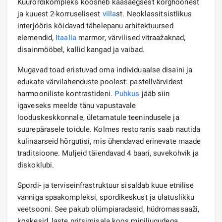
Kuurordikompleks koosneb kaasaegsest kõrghoonest
ja kuuest 2-korruselisest
villa
st. Neoklassitsistlikus
interjööris köidavad tähelepanu arhitektuursed
elemendid,
Itaalia
marmor, värvilised vitraažaknad,
disainmööbel, kallid kangad ja vaibad.
Mugavad toad eristuvad oma individuaalse disaini ja
edukate värvilahenduste poolest: pastellvärvidest
harmooniliste kontrastideni.
Puhkus
jääb siin
igaveseks meelde tänu vapustavale
looduskeskkonnale, ületamatule teenindusele ja
suurepärasele toidule. Kolmes restoranis saab nautida
kulinaarseid hõrgutisi, mis ühendavad erinevate maade
traditsioone. Muljeid täiendavad 4 baari, suvekohvik ja
diskoklubi.
Spordi- ja terviseinfrastruktuur sisaldab kuue etnilise
vanniga spaakompleksi, spordikeskust ja ulatuslikku
veetsooni. See pakub olümpiaradasid, hüdromassaaži,
koskesid, laste pritsimisala koos miniliugudega.