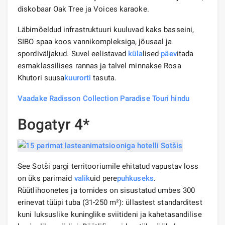
diskobaar Oak Tree ja Voices karaoke.
Läbimõeldud infrastruktuuri kuuluvad kaks basseini,
SIBO spaa koos vannikompleksiga, jõusaal ja
spordiväljakud. Suvel eelistavad
küla
lised
päev
itada
esmaklassilises rannas ja talvel minnakse Rosa
Khutori suusa
kuurorti
tasuta.
Vaadake Radisson Collection Paradise Touri hindu
Bogatyr 4*
See Sotši pargi territooriumile ehitatud vapustav loss
on üks parimaid
valik
uid pere
puhkuseks
.
Rüütlihoonetes ja tornides on sisustatud umbes 300
erinevat tüüpi tuba (31-250 m²): üllastest standarditest
kuni luksuslike kuninglike sviitideni ja kahetasandilise