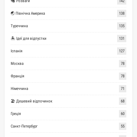
🎭 Розваги
142
🌏 Північна Америка
138
Туреччина
135
🏝 Ідеї для відпустки
131
Іспанія
127
Москва
78
Франція
78
Німеччина
71
🏖 Дешевий відпочинок
68
Греція
60
Санкт-Петербург
55