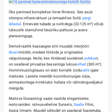
Üks parimaid komplekse Vene Rivieras. See asub
olümpia infrastruktuuri ja temaatilise Sotši
pargi
lähedal
. Erinevate tubade ja sviitidega (32-125 m²) võlub
luksuslik elamufond täiusliku puhtuse ja avara
planeeringuga.
Demokraatlik kaasaegne stiil muudab interjööri
disain
mööbli, eredate löökide ja originaalse
valgustusega. Neile, kes hindavad auväärset
puhkus
t,
on saadaval privaatse basseiniga luksus
villad
(365 m²).
Hommikusöögilauas on alati korralik toidu
valik
igale
maitsele. Lastele meeldib koomiksinurgas süüa,
animaatoritega miniklubis hullata või välimänguväljakul
mängida.
Maitsva lõunasöögi saate nautida elegantsetes
restoranides: rahvusvaheline Sunsets,
Itaalia
Filini,
Aasia Umami. Muudel juhtudel on saadaval fuajeetuba,