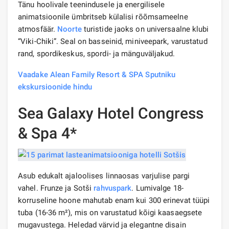
Tänu hoolivale teenindusele ja energilisele
animatsioonile ümbritseb külalisi rõõmsameelne
atmosfäär.
Noorte
turistide jaoks on universaalne klubi
“Viki-Chiki”. Seal on basseinid, miniveepark, varustatud
rand, spordikeskus, spordi- ja mänguväljakud.
Vaadake Alean Family Resort & SPA Sputniku
ekskursioonide hindu
Sea Galaxy Hotel Congress
& Spa 4*
Asub edukalt ajaloolises linnaosas varjulise pargi
vahel. Frunze ja Sotši
rahvuspark
. Lumivalge 18-
korruseline hoone mahutab enam kui 300 erinevat tüüpi
tuba (16-36 m²), mis on varustatud kõigi kaasaegsete
mugavustega. Heledad värvid ja elegantne disain