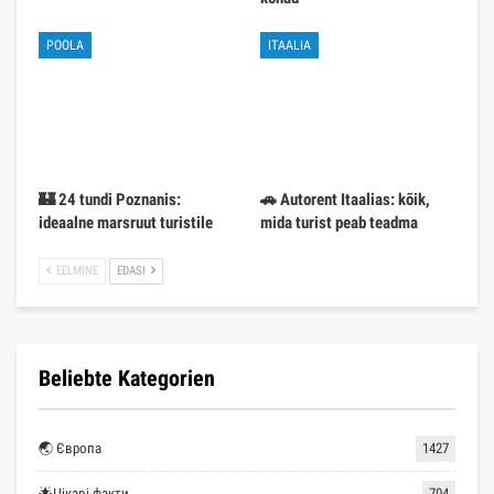
POOLA
ITAALIA
🏰 24 tundi Poznanis:
🚗 Autorent Itaalias: kõik,
ideaalne marsruut turistile
mida turist peab teadma
EELMINE
EDASI
Beliebte Kategorien
🌏 Європа
1427
🌟Цікаві факти
704