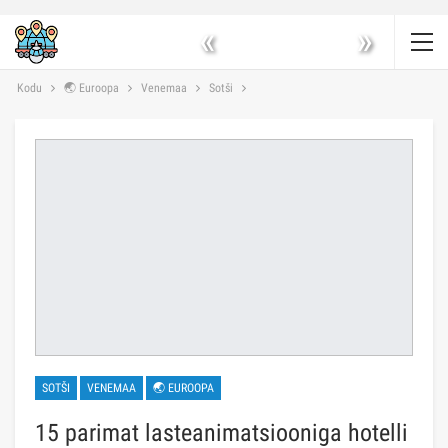
«
»
Kodu
🌏 Euroopa
Venemaa
Sotši
SOTŠI
VENEMAA
🌏 EUROOPA
15 parimat lasteanimatsiooniga hotelli